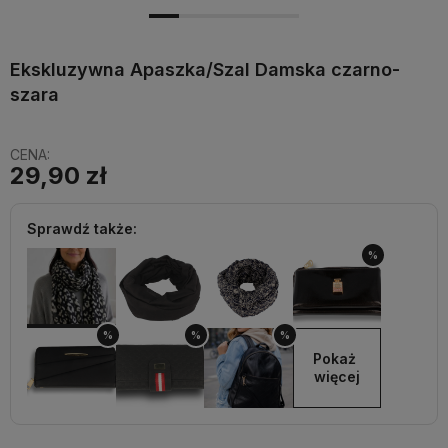
Ekskluzywna Apaszka/Szal Damska czarno-
szara
CENA:
29,90 zł
Sprawdź także:
%
%
%
%
Pokaż 
więcej