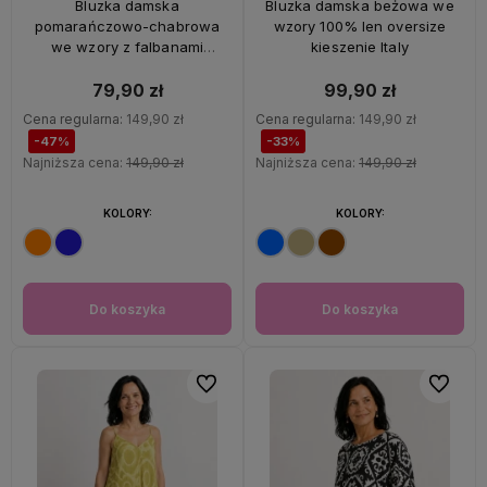
Bluzka damska
Bluzka damska beżowa we
pomarańczowo-chabrowa
wzory 100% len oversize
we wzory z falbanami
kieszenie Italy
oversize 100% wiskoza Italy
79,90 zł
99,90 zł
Cena regularna:
149,90 zł
Cena regularna:
149,90 zł
-47%
-33%
Najniższa cena:
149,90 zł
Najniższa cena:
149,90 zł
KOLORY:
KOLORY:
Do koszyka
Do koszyka
Do ulubionych
Do ulubi