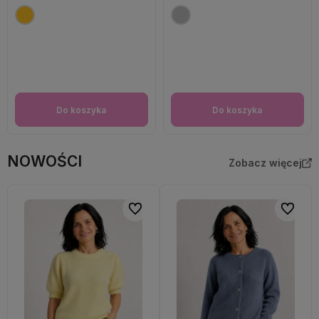
Do koszyka
Do koszyka
NOWOŚCI
Zobacz więcej
Do ulubionych
Do ulubi