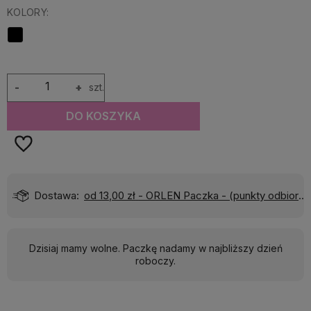
KOLORY:
-
+
szt.
DO KOSZYKA
)
Wyślemy do Ciebie w:
24 godziny
Dzisiaj mamy wolne. Paczkę nadamy w najbliższy dzień
roboczy.