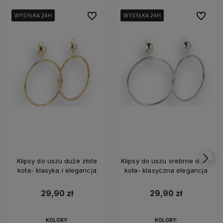
Do ulubionych
Do ulubi
WYSYŁKA 24H
WYSYŁKA 24H
WYSYŁKA 24H
WYSYŁKA 24H
WYSYŁKA 24H
WYSYŁKA 24H
Klipsy do uszu duże złote
Klipsy do uszu srebrne duże
koła- klasyka i elegancja
koła- klasyczna elegancja
29,90 zł
29,90 zł
KOLORY:
KOLORY: