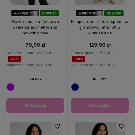
🔥 PROMOCJA
NOWOŚĆ
🔥 PROMOCJA
NOWOŚĆ
47%
OKAZJA
28%
OKAZJA
Bluzka damska fioletowa
Komplet damski top+spódnica
oversize asymetryczna
granatowy letni 100%
bawełna Italy
wiskoza Italy
79,90 zł
129,90 zł
Cena regularna:
149,90 zł
Cena regularna:
179,90 zł
-47%
-28%
Najniższa cena:
149,90 zł
Najniższa cena:
179,90 zł
KOLORY:
KOLORY:
Do koszyka
Do koszyka
Do ulubionych
Do ulubi