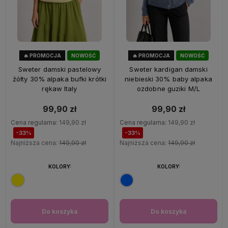
🔥 PROMOCJA
NOWOŚĆ
🔥 PROMOCJA
NOWOŚĆ
33%
OKAZJA
33%
OKAZJA
Sweter damski pastelowy
Sweter kardigan damski
żółty 30% alpaka bufki krótki
niebieski 30% baby alpaka
rękaw Italy
ozdobne guziki M/L
99,90 zł
99,90 zł
Cena regularna:
149,90 zł
Cena regularna:
149,90 zł
-33%
-33%
Najniższa cena:
149,90 zł
Najniższa cena:
149,90 zł
KOLORY:
KOLORY:
Do koszyka
Do koszyka