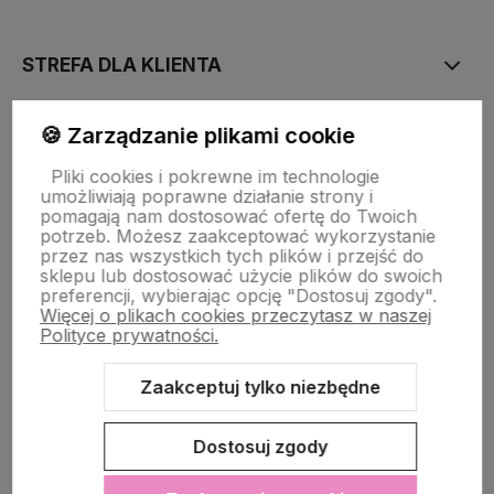
polityce prywatności
STREFA DLA KLIENTA
🍪 Zarządzanie plikami cookie
PŁATNOŚĆ I DOSTAWA
Pliki cookies i pokrewne im technologie
umożliwiają poprawne działanie strony i
STRONY INFORMACYJNE
pomagają nam dostosować ofertę do Twoich
potrzeb. Możesz zaakceptować wykorzystanie
przez nas wszystkich tych plików i przejść do
sklepu lub dostosować użycie plików do swoich
POMOC DLA KLIENTA
preferencji, wybierając opcję "Dostosuj zgody".
Więcej o plikach cookies przeczytasz w naszej
Polityce prywatności.
Zaakceptuj tylko niezbędne
Zawartość tej strony jest chroniona prawem autorskim - PINK BOX®
Dostosuj zgody