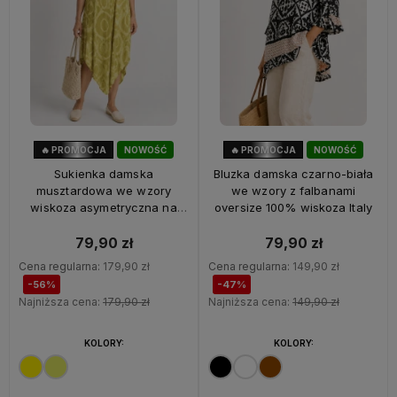
🔥 PROMOCJA
NOWOŚĆ
🔥 PROMOCJA
NOWOŚĆ
56%
OKAZJA
47%
OKAZJA
Sukienka damska
Bluzka damska czarno-biała
musztardowa we wzory
we wzory z falbanami
wiskoza asymetryczna na
oversize 100% wiskoza Italy
ramiączkach Italy
79,90 zł
79,90 zł
Cena regularna:
179,90 zł
Cena regularna:
149,90 zł
-56%
-47%
Najniższa cena:
179,90 zł
Najniższa cena:
149,90 zł
KOLORY:
KOLORY: