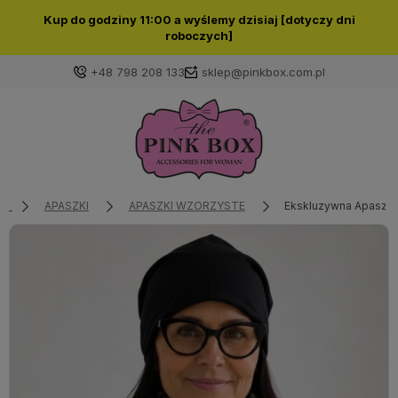
Kup do godziny 11:00 a wyślemy dzisiaj [dotyczy dni
roboczych]
+48 798 208 133
sklep@pinkbox.com.pl
Zaloguj się
Załóż konto
APASZKI
APASZKI WZORZYSTE
Ekskluzywna Apaszka
Wybierz coś dla siebie z naszej aktualnej oferty lub
zaloguj się, aby przywrócić dodane produkty do listy
z poprzedniej sesji.