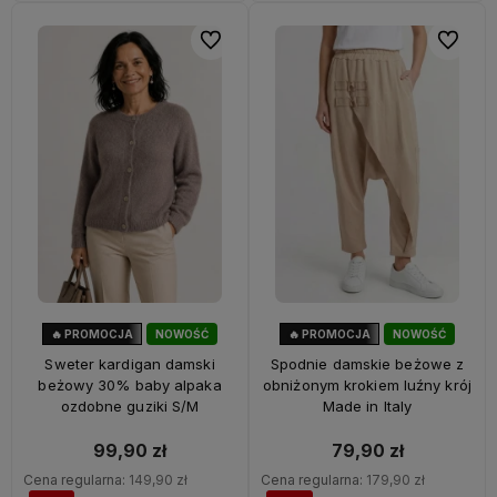
Do ulubionych
Do ulubi
🔥 PROMOCJA
NOWOŚĆ
🔥 PROMOCJA
NOWOŚĆ
33%
OKAZJA
56%
OKAZJA
Sweter kardigan damski
Spodnie damskie beżowe z
beżowy 30% baby alpaka
obniżonym krokiem luźny krój
ozdobne guziki S/M
Made in Italy
99,90 zł
79,90 zł
Cena regularna:
149,90 zł
Cena regularna:
179,90 zł