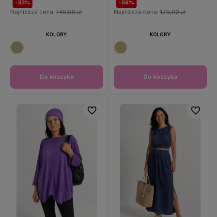
-33%
-56%
Najniższa cena:
149,90 zł
Najniższa cena:
179,90 zł
KOLORY:
KOLORY:
Do koszyka
Do koszyka
Do ulubionych
Do ulubi