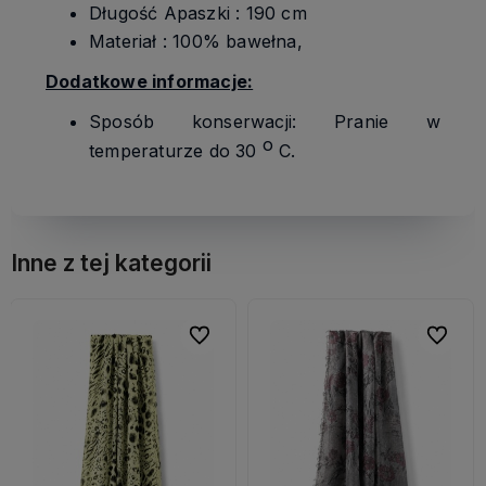
Długość Apaszki : 190 cm
Materiał : 100% bawełna,
Dodatkowe informacje:
Sposób konserwacji: Pranie w
o
temperaturze do 30
C.
Inne z tej kategorii
bionych
bionych
Do ulubionych
Do ulubionych
Do ulubi
Do ulubi