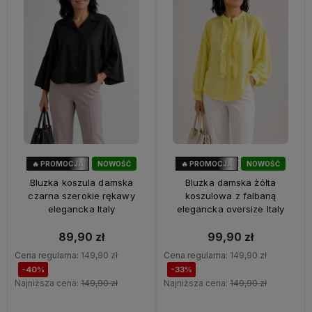
🔥 PROMOCJA
NOWOŚĆ
🔥 PROMOCJA
NOWOŚĆ
40%
OKAZJA
33%
OKAZJA
Bluzka koszula damska
Bluzka damska żółta
czarna szerokie rękawy
koszulowa z falbaną
elegancka Italy
elegancka oversize Italy
89,90 zł
99,90 zł
Cena regularna:
149,90 zł
Cena regularna:
149,90 zł
-40%
-33%
Najniższa cena:
149,90 zł
Najniższa cena:
149,90 zł