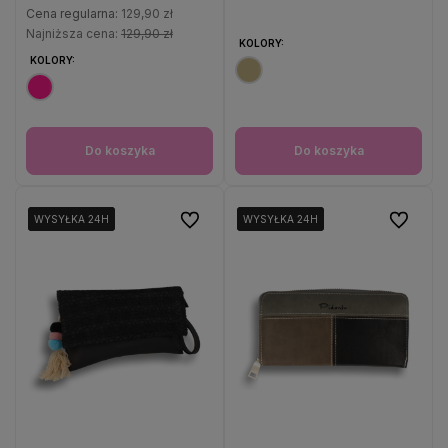
Cena regularna:
129,90 zł
Najniższa cena:
129,90 zł
KOLORY:
KOLORY:
Do koszyka
Do koszyka
Do ulubionych
Do ulubio
WYSYŁKA 24H
WYSYŁKA 24H
WYSYŁKA 24H
WYSYŁKA 24H
WYSYŁKA 24H
WYSYŁKA 24H