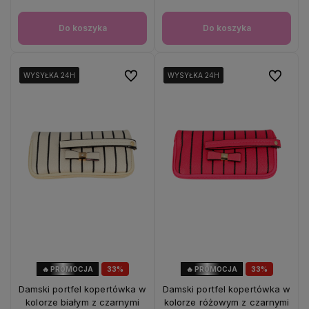
Do koszyka
Do koszyka
Do ulubionych
Do ulubio
WYSYŁKA 24H
WYSYŁKA 24H
WYSYŁKA 24H
WYSYŁKA 24H
WYSYŁKA 24H
WYSYŁKA 24H
🔥 PROMOCJA
33%
🔥 PROMOCJA
33%
OKAZJA
OKAZJA
Damski portfel kopertówka w
Damski portfel kopertówka w
kolorze białym z czarnymi
kolorze różowym z czarnymi