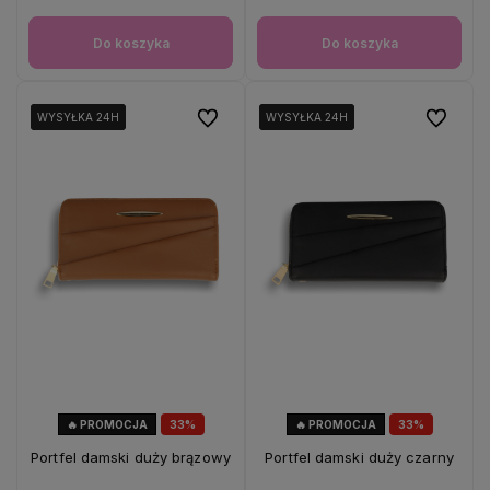
Do koszyka
Do koszyka
Do ulubionych
Do ulubio
WYSYŁKA 24H
WYSYŁKA 24H
WYSYŁKA 24H
WYSYŁKA 24H
WYSYŁKA 24H
WYSYŁKA 24H
🔥 PROMOCJA
33%
🔥 PROMOCJA
33%
OKAZJA
OKAZJA
Portfel damski duży brązowy
Portfel damski duży czarny