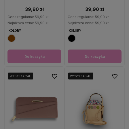
39,90 zł
39,90 zł
Cena regularna:
59,90 zł
Cena regularna:
59,90 zł
Najniższa cena:
59,90 zł
Najniższa cena:
59,90 zł
KOLORY:
KOLORY:
Do koszyka
Do koszyka
Do ulubionych
Do ulubio
WYSYŁKA 24H
WYSYŁKA 24H
WYSYŁKA 24H
WYSYŁKA 24H
WYSYŁKA 24H
WYSYŁKA 24H