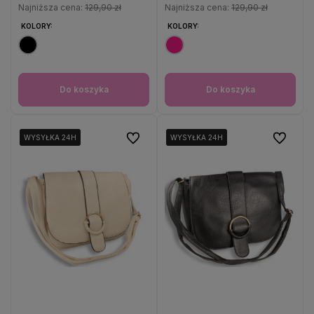
Najniższa cena:
129,90 zł
Najniższa cena:
129,90 zł
KOLORY:
KOLORY:
Do koszyka
Do koszyka
Do ulubionych
Do ulubio
WYSYŁKA 24H
WYSYŁKA 24H
WYSYŁKA 24H
WYSYŁKA 24H
WYSYŁKA 24H
WYSYŁKA 24H