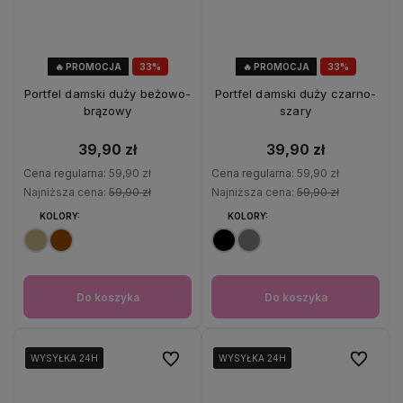
🔥 PROMOCJA
33%
🔥 PROMOCJA
33%
OKAZJA
OKAZJA
Portfel damski duży beżowo-
Portfel damski duży czarno-
brązowy
szary
39,90 zł
39,90 zł
Cena regularna:
59,90 zł
Cena regularna:
59,90 zł
Najniższa cena:
59,90 zł
Najniższa cena:
59,90 zł
KOLORY:
KOLORY:
Do koszyka
Do koszyka
Do ulubionych
Do ulubio
WYSYŁKA 24H
WYSYŁKA 24H
WYSYŁKA 24H
WYSYŁKA 24H
WYSYŁKA 24H
WYSYŁKA 24H
WYSYŁKA 24H
WYSYŁKA 24H