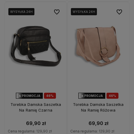
Do ulubionych
Do ulubio
WYSYŁKA 24H
WYSYŁKA 24H
WYSYŁKA 24H
WYSYŁKA 24H
🔥 PROMOCJA
46%
🔥 PROMOCJA
46%
OKAZJA
OKAZJA
Torebka Damska Saszetka
Torebka Damska Saszetka
Na Ramię Czarna
Na Ramię Różowa
69,90 zł
69,90 zł
Cena regularna:
129,90 zł
Cena regularna:
129,90 zł