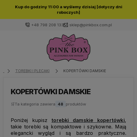
Kup do godziny 11:00 a wyślemy dzisiaj [dotyczy dni
roboczych]
+48 798 208 133
sklep@pinkbox.com.pl
Zaloguj się
Załóż konto
TOREBKI I PLECAKI
KOPERTÓWKI DAMSKIE
KOPERTÓWKI DAMSKIE
🛒
Ta kategoria zawiera
Wybierz coś dla siebie z naszej aktualnej oferty lub
48
produktów
zaloguj się, aby przywrócić dodane produkty do listy
z poprzedniej sesji.
Poniżej kupisz
torebki damskie kopertówki
,
takie torebki są kompaktowe i szykowne. Mają
elegancki wygląd i są bardzo praktyczne.