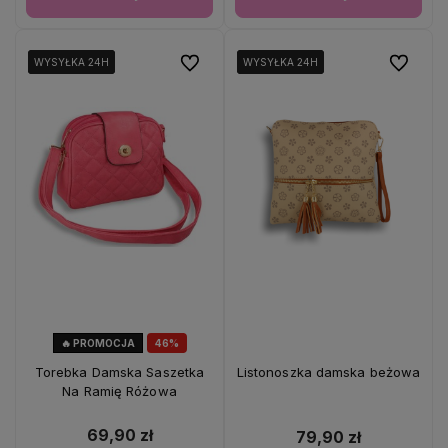
Do ulubionych
Do ulubio
WYSYŁKA 24H
WYSYŁKA 24H
WYSYŁKA 24H
WYSYŁKA 24H
WYSYŁKA 24H
WYSYŁKA 24H
🔥 PROMOCJA
46%
OKAZJA
Torebka Damska Saszetka
Listonoszka damska beżowa
Na Ramię Różowa
69,90 zł
79,90 zł