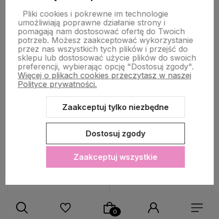
🔥 PROMOCJA
33%
🔥 PROMOCJA
33%
Pliki cookies i pokrewne im technologie
OKAZJA
OKAZJA
umożliwiają poprawne działanie strony i
Portfel damski duży
Czarny lakierowany duży
pomagają nam dostosować ofertę do Twoich
czerwony lakierowany
damski portfel
potrzeb. Możesz zaakceptować wykorzystanie
przez nas wszystkich tych plików i przejść do
39,90 zł
39,90 zł
sklepu lub dostosować użycie plików do swoich
preferencji, wybierając opcję "Dostosuj zgody".
Cena regularna:
59,90 zł
Cena regularna:
59,90 zł
Więcej o plikach cookies przeczytasz w naszej
Najniższa cena:
59,90 zł
Najniższa cena:
59,90 zł
Polityce prywatności.
KOLORY:
KOLORY:
Zaakceptuj tylko niezbędne
Dostosuj zgody
Do koszyka
Do koszyka
Zaakceptuj wszystkie
Do ulubionych
Do ulubio
WYSYŁKA 24H
WYSYŁKA 24H
WYSYŁKA 24H
WYSYŁKA 24H
WYSYŁKA 24H
WYSYŁKA 24H