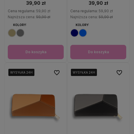
39,90 zł
39,90 zł
Cena regularna:
59,90 zł
Cena regularna:
59,90 zł
Najniższa cena:
59,90 zł
Najniższa cena:
59,90 zł
KOLORY:
KOLORY:
Do koszyka
Do koszyka
Do ulubionych
Do ulubio
WYSYŁKA 24H
WYSYŁKA 24H
WYSYŁKA 24H
WYSYŁKA 24H
WYSYŁKA 24H
WYSYŁKA 24H