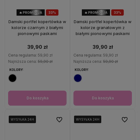
🔥 PROMOCJA
33%
🔥 PROMOCJA
33%
OKAZJA
OKAZJA
Damski portfel kopertówka w
Damski portfel kopertówka w
kolorze czarnym z białymi
kolorze granatowym z
pionowymi paskami
białymi pionowymi paskami
39,90 zł
39,90 zł
Cena regularna:
59,90 zł
Cena regularna:
59,90 zł
Najniższa cena:
59,90 zł
Najniższa cena:
59,90 zł
KOLORY:
KOLORY:
Do koszyka
Do koszyka
Do ulubionych
Do ulubio
WYSYŁKA 24H
WYSYŁKA 24H
WYSYŁKA 24H
WYSYŁKA 24H
WYSYŁKA 24H
WYSYŁKA 24H