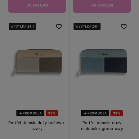
Do koszyka
Do koszyka
Do ulubionych
Do ulubio
WYSYŁKA 24H
WYSYŁKA 24H
WYSYŁKA 24H
WYSYŁKA 24H
WYSYŁKA 24H
WYSYŁKA 24H
🔥 PROMOCJA
33%
🔥 PROMOCJA
33%
OKAZJA
OKAZJA
Portfel damski duży beżowo-
Portfel damski duży
szary
niebiesko-granatowy