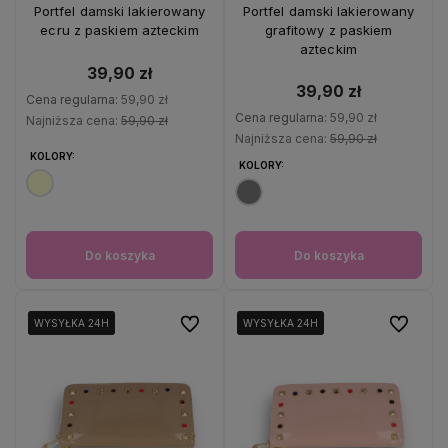
OKAZJA
OKAZJA
Portfel damski lakierowany
Portfel damski lakierowany
ecru z paskiem azteckim
grafitowy z paskiem
azteckim
39,90 zł
39,90 zł
Cena regularna:
59,90 zł
Cena regularna:
59,90 zł
Najniższa cena:
59,90 zł
Najniższa cena:
59,90 zł
KOLORY:
KOLORY:
Do koszyka
Do koszyka
Do ulubionych
Do ulubio
WYSYŁKA 24H
WYSYŁKA 24H
WYSYŁKA 24H
WYSYŁKA 24H
WYSYŁKA 24H
WYSYŁKA 24H