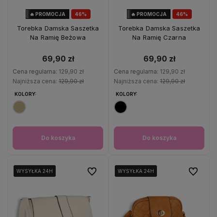
🔥 PROMOCJA
46%
🔥 PROMOCJA
46%
OKAZJA
OKAZJA
Torebka Damska Saszetka
Torebka Damska Saszetka
Na Ramię Beżowa
Na Ramię Czarna
69,90 zł
69,90 zł
Cena regularna:
129,90 zł
Cena regularna:
129,90 zł
Najniższa cena:
129,90 zł
Najniższa cena:
129,90 zł
KOLORY:
KOLORY:
Do koszyka
Do koszyka
Do ulubionych
Do ulubio
WYSYŁKA 24H
WYSYŁKA 24H
WYSYŁKA 24H
WYSYŁKA 24H
WYSYŁKA 24H
WYSYŁKA 24H