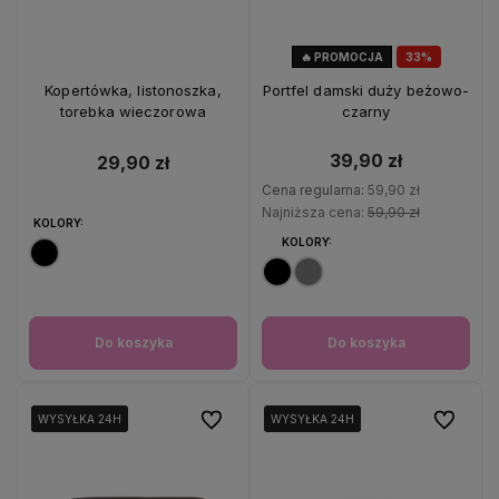
🔥 PROMOCJA
33%
OKAZJA
Kopertówka, listonoszka,
Portfel damski duży beżowo-
torebka wieczorowa
czarny
39,90 zł
29,90 zł
Cena regularna:
59,90 zł
Najniższa cena:
59,90 zł
KOLORY:
KOLORY:
Do koszyka
Do koszyka
Do ulubionych
Do ulubio
WYSYŁKA 24H
WYSYŁKA 24H
WYSYŁKA 24H
WYSYŁKA 24H
WYSYŁKA 24H
WYSYŁKA 24H