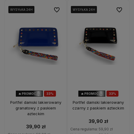
Do ulubionych
Do ulubio
WYSYŁKA 24H
WYSYŁKA 24H
WYSYŁKA 24H
WYSYŁKA 24H
WYSYŁKA 24H
WYSYŁKA 24H
WYSYŁKA 24H
WYSYŁKA 24H
🔥 PROMOCJA
33%
🔥 PROMOCJA
33%
OKAZJA
OKAZJA
Portfel damski lakierowany
Portfel damski lakierowany
granatowy z paskiem
czarny z paskiem azteckim
azteckim
39,90 zł
39,90 zł
Cena regularna:
59,90 zł