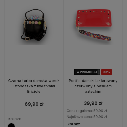
🔥 PROMOCJA
33%
OKAZJA
Czarna torba damska worek
Portfel damski lakierowany
listonoszka z kwiatkami
czerwony z paskiem
Briciole
azteckim
39,90 zł
69,90 zł
Cena regularna:
59,90 zł
Najniższa cena:
59,90 zł
KOLORY:
KOLORY: