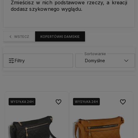
Zmieścisz w nich podstawowe rzeczy, a kreacji
dodasz szykownego wyglądu.
WSTECZ
KOPERTÓWKI DAMSKIE
Filtry
Do ulubionych
Do ulubio
WYSYŁKA 24H
WYSYŁKA 24H
WYSYŁKA 24H
WYSYŁKA 24H