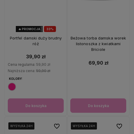
🔥 PROMOCJA
33%
OKAZJA
Portfel damski duży brudny
Beżowa torba damska worek
róż
listonoszka z kwiatkami
Briciole
39,90 zł
69,90 zł
Cena regularna:
59,90 zł
Najniższa cena:
59,90 zł
KOLORY:
Do koszyka
Do koszyka
Do ulubionych
Do ulubio
WYSYŁKA 24H
WYSYŁKA 24H
WYSYŁKA 24H
WYSYŁKA 24H
WYSYŁKA 24H
WYSYŁKA 24H
WYSYŁKA 24H
WYSYŁKA 24H