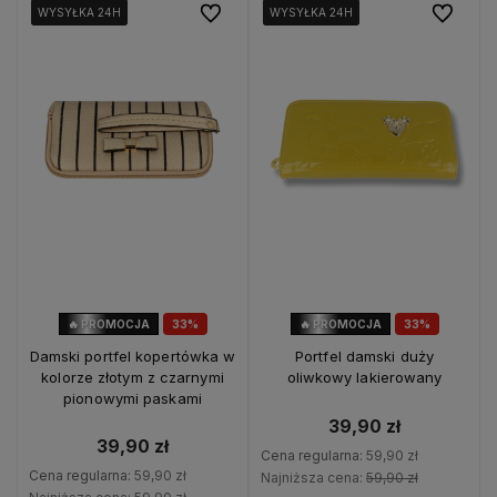
Do ulubionych
Do ulubio
WYSYŁKA 24H
WYSYŁKA 24H
WYSYŁKA 24H
WYSYŁKA 24H
WYSYŁKA 24H
WYSYŁKA 24H
WYSYŁKA 24H
WYSYŁKA 24H
🔥 PROMOCJA
33%
🔥 PROMOCJA
33%
OKAZJA
OKAZJA
Damski portfel kopertówka w
Portfel damski duży
kolorze złotym z czarnymi
oliwkowy lakierowany
pionowymi paskami
39,90 zł
39,90 zł
Cena regularna:
59,90 zł
Cena regularna:
59,90 zł
Najniższa cena:
59,90 zł