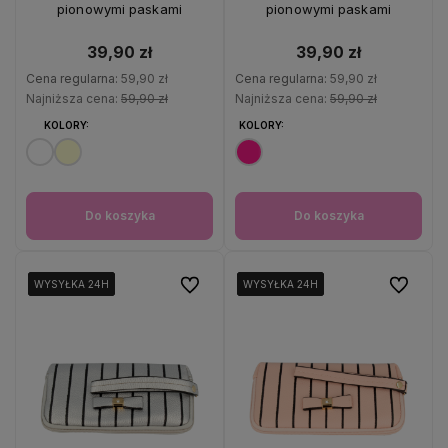
pionowymi paskami
pionowymi paskami
39,90 zł
39,90 zł
Cena regularna:
59,90 zł
Cena regularna:
59,90 zł
Najniższa cena:
59,90 zł
Najniższa cena:
59,90 zł
KOLORY:
KOLORY:
Do koszyka
Do koszyka
Do ulubionych
Do ulubio
WYSYŁKA 24H
WYSYŁKA 24H
WYSYŁKA 24H
WYSYŁKA 24H
WYSYŁKA 24H
WYSYŁKA 24H
WYSYŁKA 24H
WYSYŁKA 24H