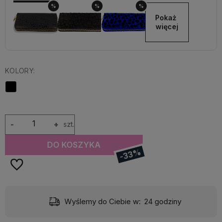
%
%
%
Pokaż 
więcej
KOLORY:
-
+
szt.
DO KOSZYKA
-33%
)
Wyślemy do Ciebie w:
24 godziny