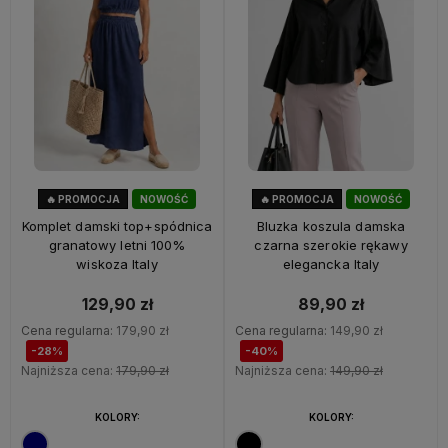
🔥 PROMOCJA
NOWOŚĆ
🔥 PROMOCJA
NOWOŚĆ
28%
OKAZJA
40%
OKAZJA
Komplet damski top+spódnica
Bluzka koszula damska
granatowy letni 100%
czarna szerokie rękawy
wiskoza Italy
elegancka Italy
129,90 zł
89,90 zł
Cena regularna:
179,90 zł
Cena regularna:
149,90 zł
-28%
-40%
Najniższa cena:
179,90 zł
Najniższa cena:
149,90 zł
KOLORY:
KOLORY: