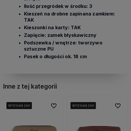
Ilość przegródek w środku: 3
Kieszeń na drobne zapinana zamkiem:
TAK
Kieszonki na karty: TAK
Zapięcie: zamek błyskawiczny
Podszewka / wnętrze: tworzywo
sztuczne PU
Pasek o długości ok. 18 cm
Inne z tej kategorii
bionych
bionych
Do ulubionych
Do ulubionych
Do ulubi
Do ulubi
WYSYŁKA 24H
WYSYŁKA 24H
WYSYŁKA 24H
WYSYŁKA 24H
WYSYŁKA 24H
WYSYŁKA 24H