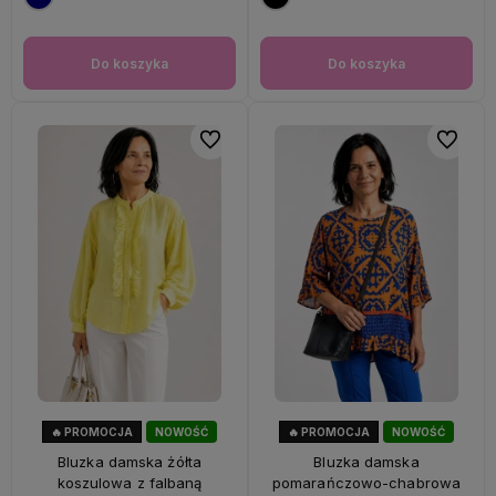
Do koszyka
Do koszyka
Do ulubionych
Do ulubi
🔥 PROMOCJA
NOWOŚĆ
🔥 PROMOCJA
NOWOŚĆ
33%
OKAZJA
47%
OKAZJA
Bluzka damska żółta
Bluzka damska
koszulowa z falbaną
pomarańczowo-chabrowa