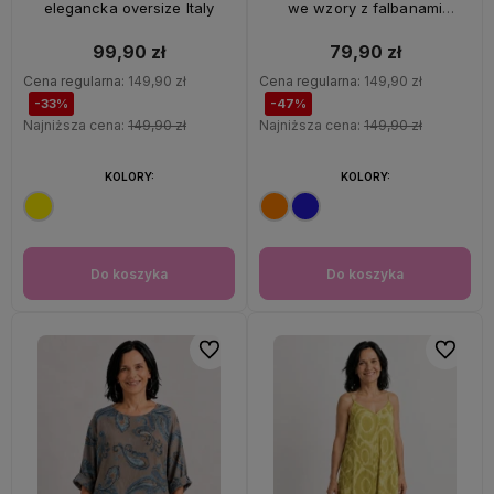
elegancka oversize Italy
we wzory z falbanami
oversize 100% wiskoza Italy
99,90 zł
79,90 zł
Cena regularna:
149,90 zł
Cena regularna:
149,90 zł
-33%
-47%
Najniższa cena:
149,90 zł
Najniższa cena:
149,90 zł
KOLORY:
KOLORY:
Do koszyka
Do koszyka
Do ulubionych
Do ulubi