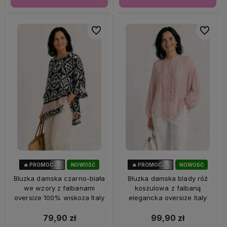
Do ulubionych
Do ulubi
🔥 PROMOCJA
NOWOŚĆ
🔥 PROMOCJA
NOWOŚĆ
47%
OKAZJA
33%
OKAZJA
Bluzka damska czarno-biała
Bluzka damska blady róż
we wzory z falbanami
koszulowa z falbaną
oversize 100% wiskoza Italy
elegancka oversize Italy
79,90 zł
99,90 zł