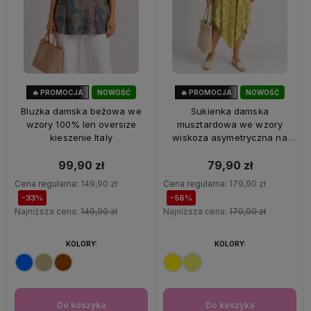
🔥 PROMOCJA
NOWOŚĆ
🔥 PROMOCJA
NOWOŚĆ
33%
OKAZJA
56%
OKAZJA
Bluzka damska beżowa we
Sukienka damska
wzory 100% len oversize
musztardowa we wzory
kieszenie Italy
wiskoza asymetryczna na
ramiączkach Italy
99,90 zł
79,90 zł
Cena regularna:
149,90 zł
Cena regularna:
179,90 zł
-33%
-56%
Najniższa cena:
149,90 zł
Najniższa cena:
179,90 zł
KOLORY:
KOLORY:
Do koszyka
Do koszyka