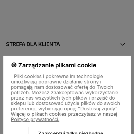
polityce prywatności
STREFA DLA KLIENTA
PŁATNOŚĆ I DOSTAWA
🍪 Zarządzanie plikami cookie
Pliki cookies i pokrewne im technologie
umożliwiają poprawne działanie strony i
STRONY INFORMACYJNE
pomagają nam dostosować ofertę do Twoich
potrzeb. Możesz zaakceptować wykorzystanie
przez nas wszystkich tych plików i przejść do
sklepu lub dostosować użycie plików do swoich
POMOC DLA KLIENTA
preferencji, wybierając opcję "Dostosuj zgody".
Więcej o plikach cookies przeczytasz w naszej
Polityce prywatności.
Zaakceptuj tylko niezbędne