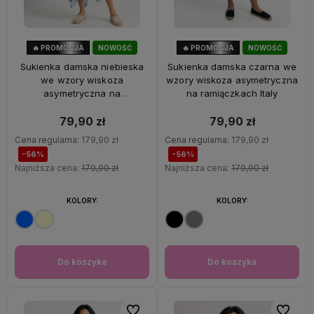
🔥 PROMOCJA
NOWOŚĆ
🔥 PROMOCJA
NOWOŚĆ
56%
OKAZJA
56%
OKAZJA
Sukienka damska niebieska
Sukienka damska czarna we
we wzory wiskoza
wzory wiskoza asymetryczna
asymetryczna na
na ramiączkach Italy
ramiączkach Italy
79,90 zł
79,90 zł
Cena regularna:
179,90 zł
Cena regularna:
179,90 zł
-56%
-56%
Najniższa cena:
179,90 zł
Najniższa cena:
179,90 zł
KOLORY:
KOLORY:
Do koszyka
Do koszyka
Do ulubionych
Do ulubi