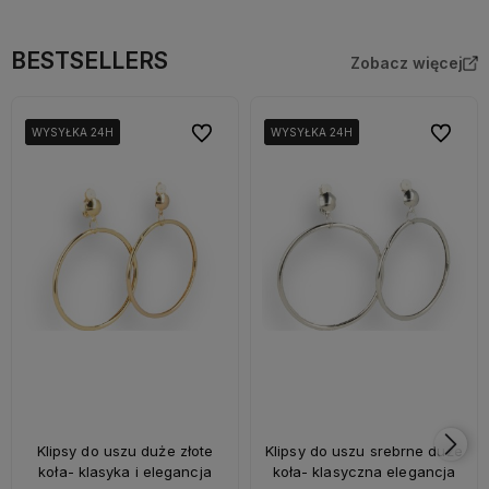
BESTSELLERS
Zobacz więcej
Do ulubionych
Do ulubi
WYSYŁKA 24H
WYSYŁKA 24H
WYSYŁKA 24H
WYSYŁKA 24H
WYSYŁKA 24H
WYSYŁKA 24H
Klipsy do uszu duże złote
Klipsy do uszu srebrne duże
koła- klasyka i elegancja
koła- klasyczna elegancja