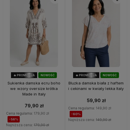
🔥 PROMOCJA
NOWOŚĆ
🔥 PROMOCJA
NOWOŚĆ
56%
OKAZJA
60%
OKAZJA
Sukienka damska ecru boho
Bluzka damska biała z haftem
we wzory oversize krótka
i cekinami w kwiaty lekka Italy
Made in Italy
59,90 zł
79,90 zł
Cena regularna:
149,90 zł
Cena regularna:
179,90 zł
-60%
-56%
Najniższa cena:
149,90 zł
Najniższa cena:
179,90 zł