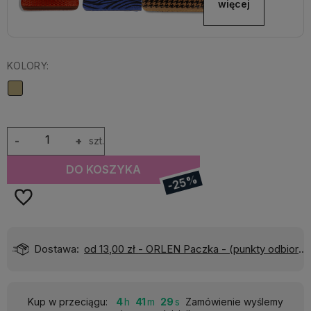
więcej
KOLORY:
-
+
szt.
DO KOSZYKA
-25%
)
Wyślemy do Ciebie w:
24 godziny
Kup w przeciągu:
4
41
28
Zamówienie wyślemy