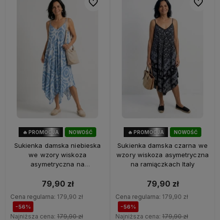
Do ulubionych
Do ulubi
🔥 PROMOCJA
NOWOŚĆ
🔥 PROMOCJA
NOWOŚĆ
56%
OKAZJA
56%
OKAZJA
Sukienka damska niebieska
Sukienka damska czarna we
we wzory wiskoza
wzory wiskoza asymetryczna
asymetryczna na
na ramiączkach Italy
ramiączkach Italy
79,90 zł
79,90 zł
Cena regularna:
179,90 zł
Cena regularna:
179,90 zł
-56%
-56%
Najniższa cena:
179,90 zł
Najniższa cena:
179,90 zł