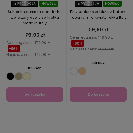
🔥 PROMOCJA
NOWOŚĆ
🔥 PROMOCJA
NOWOŚĆ
56%
OKAZJA
60%
OKAZJA
Sukienka damska ecru boho
Bluzka damska biała z haftem
we wzory oversize krótka
i cekinami w kwiaty lekka Italy
Made in Italy
59,90 zł
79,90 zł
Cena regularna:
149,90 zł
Cena regularna:
179,90 zł
-60%
-56%
Najniższa cena:
149,90 zł
Najniższa cena:
179,90 zł
KOLORY:
KOLORY:
Do koszyka
Do koszyka