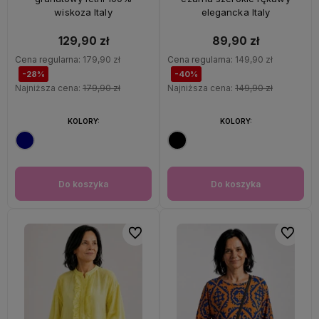
wiskoza Italy
elegancka Italy
129,90 zł
89,90 zł
Cena regularna:
179,90 zł
Cena regularna:
149,90 zł
-28%
-40%
Najniższa cena:
179,90 zł
Najniższa cena:
149,90 zł
KOLORY:
KOLORY:
Do koszyka
Do koszyka
Do ulubionych
Do ulubi