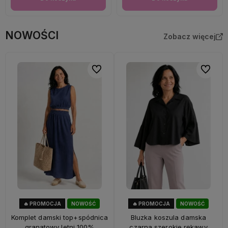
NOWOŚCI
Zobacz więcej
Do ulubionych
Do ulubi
🔥 PROMOCJA
NOWOŚĆ
🔥 PROMOCJA
NOWOŚĆ
28%
OKAZJA
40%
OKAZJA
Komplet damski top+spódnica
Bluzka koszula damska
granatowy letni 100%
czarna szerokie rękawy