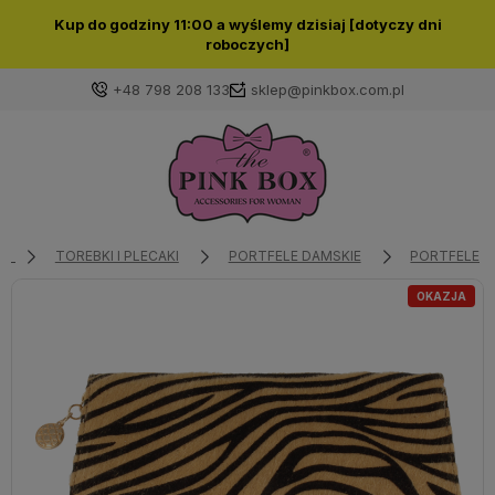
Kup do godziny 11:00 a wyślemy dzisiaj [dotyczy dni
roboczych]
+48 798 208 133
sklep@pinkbox.com.pl
Zaloguj się
Załóż konto
TOREBKI I PLECAKI
PORTFELE DAMSKIE
PORTFELE D
OKAZJA
Wybierz coś dla siebie z naszej aktualnej oferty lub
zaloguj się, aby przywrócić dodane produkty do listy
z poprzedniej sesji.