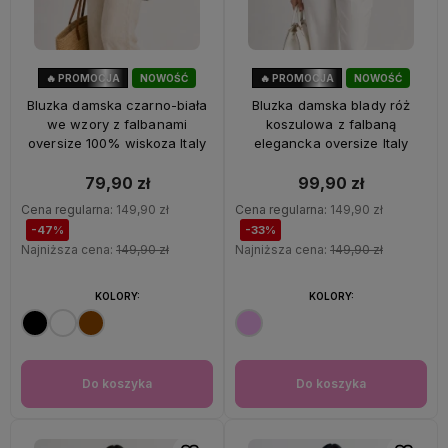
🔥 PROMOCJA
NOWOŚĆ
🔥 PROMOCJA
NOWOŚĆ
47%
OKAZJA
33%
OKAZJA
Bluzka damska czarno-biała
Bluzka damska blady róż
we wzory z falbanami
koszulowa z falbaną
oversize 100% wiskoza Italy
elegancka oversize Italy
79,90 zł
99,90 zł
Cena regularna:
149,90 zł
Cena regularna:
149,90 zł
-47%
-33%
Najniższa cena:
149,90 zł
Najniższa cena:
149,90 zł
KOLORY:
KOLORY:
Do koszyka
Do koszyka