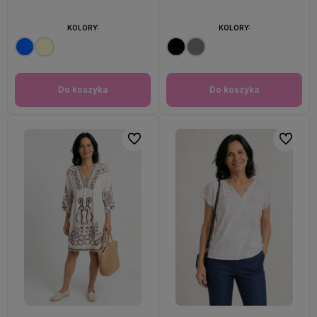
KOLORY:
KOLORY:
Do koszyka
Do koszyka
Do ulubionych
Do ulubi