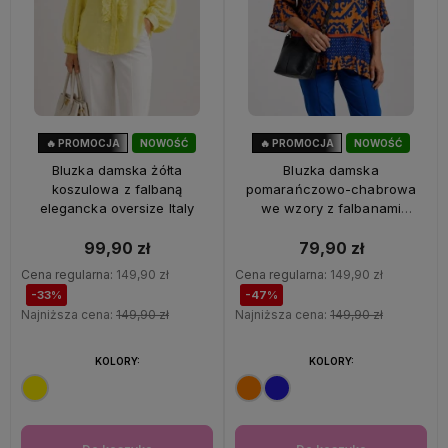
🔥 PROMOCJA
NOWOŚĆ
🔥 PROMOCJA
NOWOŚĆ
33%
OKAZJA
47%
OKAZJA
Bluzka damska żółta
Bluzka damska
koszulowa z falbaną
pomarańczowo-chabrowa
elegancka oversize Italy
we wzory z falbanami
oversize 100% wiskoza Italy
99,90 zł
79,90 zł
Cena regularna:
149,90 zł
Cena regularna:
149,90 zł
-33%
-47%
Najniższa cena:
149,90 zł
Najniższa cena:
149,90 zł
KOLORY:
KOLORY: