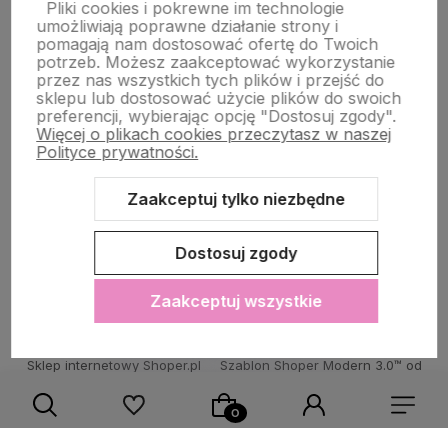
Pliki cookies i pokrewne im technologie
umożliwiają poprawne działanie strony i
STRONY INFORMACYJNE
pomagają nam dostosować ofertę do Twoich
potrzeb. Możesz zaakceptować wykorzystanie
przez nas wszystkich tych plików i przejść do
sklepu lub dostosować użycie plików do swoich
POMOC DLA KLIENTA
preferencji, wybierając opcję "Dostosuj zgody".
Więcej o plikach cookies przeczytasz w naszej
Polityce prywatności.
Zaakceptuj tylko niezbędne
Zawartość tej strony jest chroniona prawem autorskim - PINK BOX®
Dostosuj zgody
Zaakceptuj wszystkie
Sklep internetowy Shoper.pl
Szablon Shoper Modern 3.0™
od
GrowCommerce