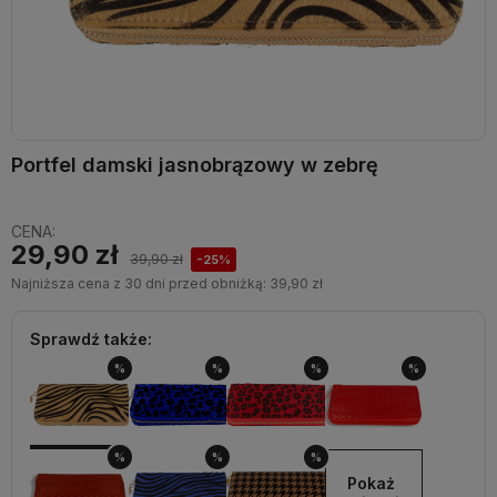
Portfel damski jasnobrązowy w zebrę
CENA:
29,90 zł
39,90 zł
-25%
Najniższa cena z 30 dni przed obniżką:
39,90 zł
Sprawdź także:
%
%
%
%
%
%
%
Pokaż 