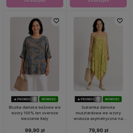
Do koszyka
Do koszyka
Do ulubionych
Do ulubi
🔥 PROMOCJA
NOWOŚĆ
🔥 PROMOCJA
NOWOŚĆ
33%
OKAZJA
56%
OKAZJA
Bluzka damska beżowa we
Sukienka damska
wzory 100% len oversize
musztardowa we wzory
kieszenie Italy
wiskoza asymetryczna na
ramiączkach Italy
99,90 zł
79,90 zł