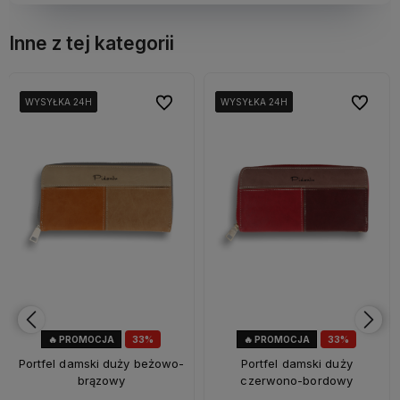
Inne z tej kategorii
bionych
bionych
Do ulubionych
Do ulubionych
Do ulubi
Do ulubi
WYSYŁKA 24H
WYSYŁKA 24H
WYSYŁKA 24H
WYSYŁKA 24H
WYSYŁKA 24H
WYSYŁKA 24H
WYSYŁKA 24H
WYSYŁKA 24H
🔥 PROMOCJA
33%
🔥 PROMOCJA
33%
OKAZJA
OKAZJA
Portfel damski duży beżowo-
Portfel damski duży
brązowy
czerwono-bordowy