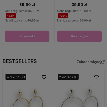
39,90 zł
39,90 zł
Cena regularna:
59,90 zł
Cena regularna:
59,90 zł
-33%
-33%
Najniższa cena:
59,90 zł
Najniższa cena:
59,90 zł
Do koszyka
Do koszyka
BESTSELLERS
Zobacz więcej
Do ulubionych
Do ulubi
WYSYŁKA 24H
WYSYŁKA 24H
WYSYŁKA 24H
WYSYŁKA 24H
WYSYŁKA 24H
WYSYŁKA 24H
WYSYŁKA 24H
WYSYŁKA 24H