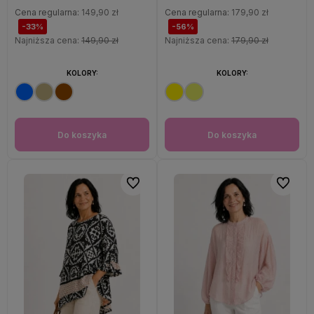
Cena regularna:
149,90 zł
Cena regularna:
179,90 zł
-33%
-56%
Najniższa cena:
149,90 zł
Najniższa cena:
179,90 zł
KOLORY:
KOLORY:
Do koszyka
Do koszyka
Do ulubionych
Do ulubi