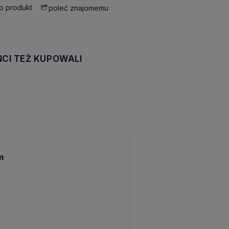
 o produkt
poleć znajomemu
NCI TEŻ KUPOWALI
awiera ewentualnych
tności
m