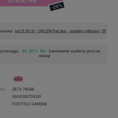
DO KOSZYKA
-25%
Wyślemy do Ciebie w:
24 godziny
 przeciągu:
0
57
13
Zamówienie wyślemy jeszcze
dzisiaj!
:
ktu:
2B73-7858B
5906268726391
PORTFELE DAMSKIE