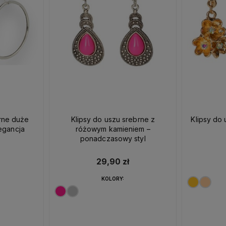
brne duże
Klipsy do uszu srebrne z
Klipsy do 
egancja
różowym kamieniem –
ponadczasowy styl
29,90 zł
KOLORY: