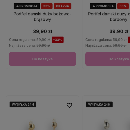
🔥 PROMOCJA
33%
OKAZJA
🔥 PROMOCJA
33%
Portfel damski duży beżowo-
Portfel damski duży
brązowy
bordowy
39,90 zł
39,90 zł
Cena regularna:
59,90 zł
Cena regularna:
59,90 zł
-33%
Najniższa cena:
59,90 zł
Najniższa cena:
59,90 zł
Do koszyka
Do koszyka
WYSYŁKA 24H
WYSYŁKA 24H
WYSYŁKA 24H
WYSYŁKA 24H
WYSYŁKA 24H
WYSYŁKA 24H
Do ulubionych