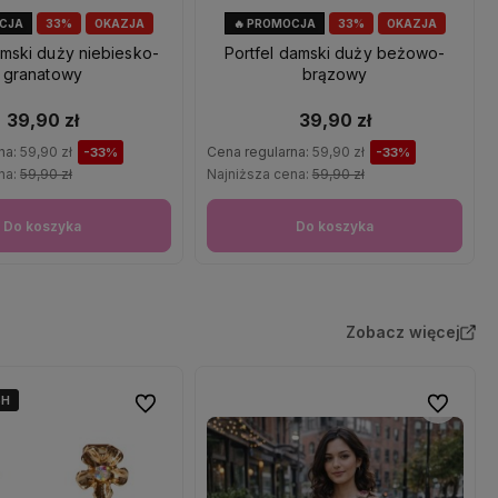
OCJA
33%
OKAZJA
🔥 PROMOCJA
33%
OKAZJA
amski duży niebiesko-
Portfel damski duży beżowo-
granatowy
brązowy
39,90 zł
39,90 zł
na:
59,90 zł
Cena regularna:
59,90 zł
-33%
-33%
na:
59,90 zł
Najniższa cena:
59,90 zł
Do koszyka
Do koszyka
Zobacz więcej
4H
4H
Do ulubionych
Do ulubio