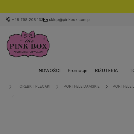
zy dni roboczych]
+48 798 208 133
sklep@pinkbox.com.pl
NOWOŚCI
Promocje
BIŻUTERIA
T
TOREBKI I PLECAKI
PORTFELE DAMSKIE
PORTFELE 