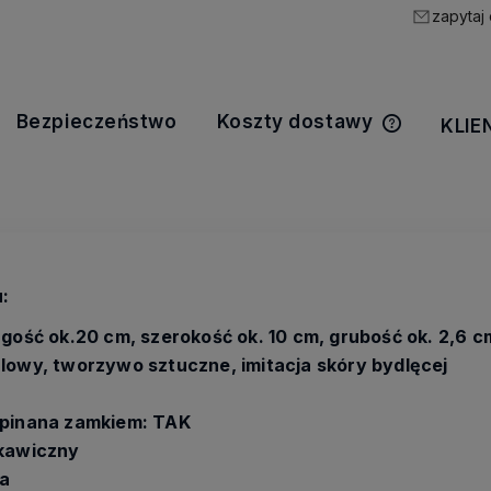
zapytaj
Bezpieczeństwo
Koszty dostawy
KLIE
Cena nie z
kosztów pła
:
ugość ok.20 cm, szerokość ok. 10 cm, grubość ok. 2,6 c
lowy, tworzywo sztuczne, imitacja skóry bydlęcej
apinana zamkiem: TAK
skawiczny
a