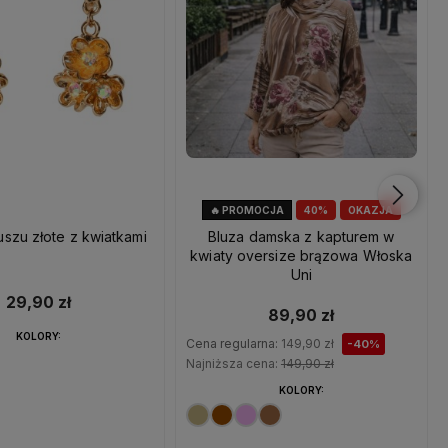
🔥 PROMOCJA
40%
OKAZJA
uszu złote z kwiatkami
Bluza damska z kapturem w
kwiaty oversize brązowa Włoska
Uni
29,90 zł
89,90 zł
KOLORY:
Cena regularna:
149,90 zł
-40%
Najniższa cena:
149,90 zł
KOLORY: