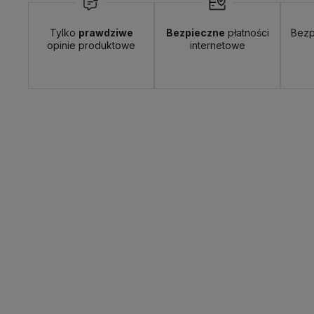
Tylko
prawdziwe
Bezpieczne
płatności
Bezp
opinie produktowe
internetowe
Wyślemy do Ciebie w:
24 godziny
Dosta