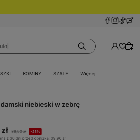
ORLEN Paczka
13 PLN,
Inpost PACZKOMATY
16 PL
SZKI
KOMINY
SZALE
Więcej
l damski niebieski w zebrę
 zł
39,90 zł
-25%
ena z 30 dni przed obniżką:
39,90 zł