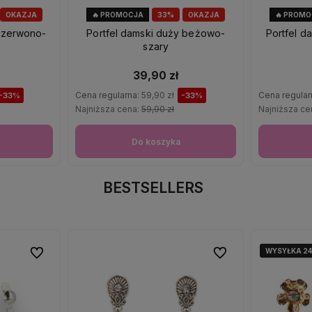
OKAZJA
🔥 PROMOCJA
33%
OKAZJA
🔥 PROM
 czerwono-
Portfel damski duży beżowo-
Portfel d
szary
39,90 zł
Cena regularna:
59,90 zł
Cena regular
-33%
-33%
Najniższa cena:
59,90 zł
Najniższa ce
Do koszyka
BESTSELLERS
WYSYŁKA 2
WYSYŁKA 2
Do ulubionych
Do ulubionych