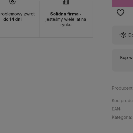
roblemowy zwrot
Solidna firma -
do 14 dni
jesteśmy wiele lat na
rynku
wa:
od 13,00 zł
- ORLEN Paczka - (punkty odbioru)
Kup w
Producent
Kod produ
EAN:
Kategoria: