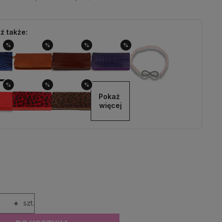
ź także:
%
%
%
%
%
%
%
Pokaż 
więcej
+
szt.