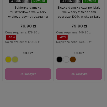
🔥 PROMOCJA
NOWOŚĆ
🔥 PROMOCJA
NOWOŚĆ
56%
OKAZJA
47%
OKAZJA
Sukienka damska
Bluzka damska czarno-biała
musztardowa we wzory
we wzory z falbanami
wiskoza asymetryczna na
oversize 100% wiskoza Italy
ramiączkach Italy
79,90 zł
79,90 zł
Cena regularna:
179,90 zł
Cena regularna:
149,90 zł
-56%
-47%
Najniższa cena:
179,90 zł
Najniższa cena:
149,90 zł
KOLORY:
KOLORY:
Do koszyka
Do koszyka