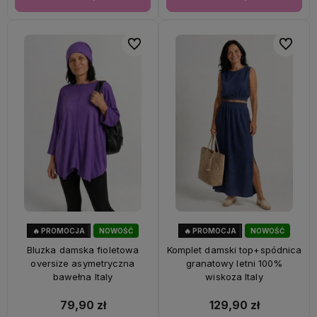
Do ulubionych
Do ulubi
🔥 PROMOCJA
NOWOŚĆ
🔥 PROMOCJA
NOWOŚĆ
47%
OKAZJA
28%
OKAZJA
Bluzka damska fioletowa
Komplet damski top+spódnica
oversize asymetryczna
granatowy letni 100%
bawełna Italy
wiskoza Italy
79,90 zł
129,90 zł