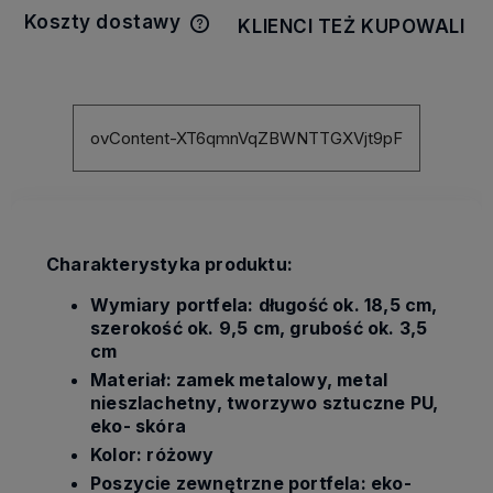
Koszty dostawy
KLIENCI TEŻ KUPOWALI
Cena nie zawiera ewentualnych
kosztów płatności
ovContent-XT6qmnVqZBWNTTGXVjt9pF
Charakterystyka produktu:
Wymiary portfela: długość ok. 18,5 cm,
szerokość ok. 9,5 cm, grubość ok. 3,5
cm
Materiał: zamek metalowy, metal
nieszlachetny, tworzywo sztuczne PU,
eko- skóra
Kolor: różowy
Poszycie zewnętrzne portfela: eko-