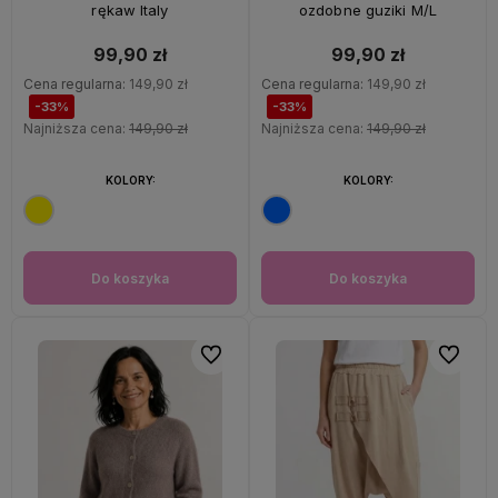
rękaw Italy
ozdobne guziki M/L
99,90 zł
99,90 zł
Cena regularna:
149,90 zł
Cena regularna:
149,90 zł
-33%
-33%
Najniższa cena:
149,90 zł
Najniższa cena:
149,90 zł
KOLORY:
KOLORY:
Do koszyka
Do koszyka
Do ulubionych
Do ulubi