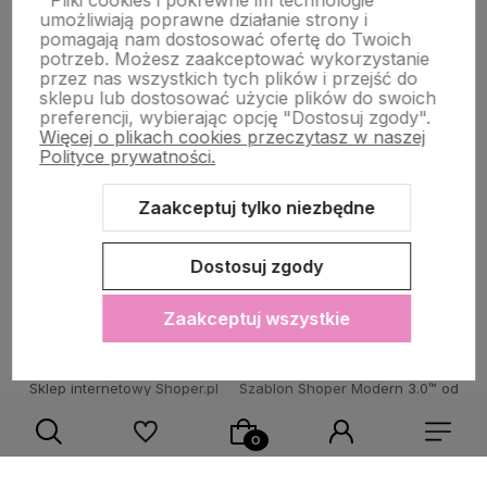
Pliki cookies i pokrewne im technologie
umożliwiają poprawne działanie strony i
STRONY INFORMACYJNE
pomagają nam dostosować ofertę do Twoich
potrzeb. Możesz zaakceptować wykorzystanie
przez nas wszystkich tych plików i przejść do
sklepu lub dostosować użycie plików do swoich
POMOC DLA KLIENTA
preferencji, wybierając opcję "Dostosuj zgody".
Więcej o plikach cookies przeczytasz w naszej
Polityce prywatności.
Zaakceptuj tylko niezbędne
Zawartość tej strony jest chroniona prawem autorskim - PINK BOX®
Dostosuj zgody
Zaakceptuj wszystkie
Sklep internetowy Shoper.pl
Szablon Shoper Modern 3.0™
od
GrowCommerce