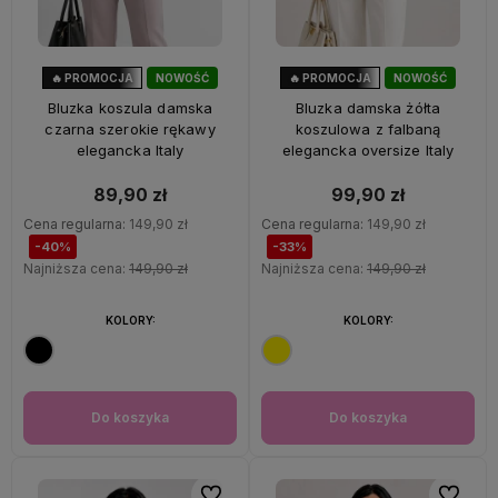
🔥 PROMOCJA
NOWOŚĆ
🔥 PROMOCJA
NOWOŚĆ
40%
OKAZJA
33%
OKAZJA
Bluzka koszula damska
Bluzka damska żółta
czarna szerokie rękawy
koszulowa z falbaną
elegancka Italy
elegancka oversize Italy
89,90 zł
99,90 zł
Cena regularna:
149,90 zł
Cena regularna:
149,90 zł
-40%
-33%
Najniższa cena:
149,90 zł
Najniższa cena:
149,90 zł
KOLORY:
KOLORY:
Do koszyka
Do koszyka
Do ulubionych
Do ulubi