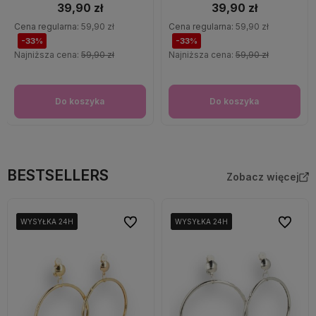
39,90 zł
39,90 zł
Cena regularna:
59,90 zł
Cena regularna:
59,90 zł
-33%
-33%
Najniższa cena:
59,90 zł
Najniższa cena:
59,90 zł
Do koszyka
Do koszyka
BESTSELLERS
Zobacz więcej
Do ulubionych
Do ulubi
WYSYŁKA 24H
WYSYŁKA 24H
WYSYŁKA 24H
WYSYŁKA 24H
WYSYŁKA 24H
WYSYŁKA 24H