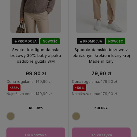
🔥 PROMOCJA
NOWOŚĆ
🔥 PROMOCJA
NOWOŚĆ
33%
OKAZJA
56%
OKAZJA
Sweter kardigan damski
Spodnie damskie beżowe z
beżowy 30% baby alpaka
obniżonym krokiem luźny krój
ozdobne guziki S/M
Made in Italy
99,90 zł
79,90 zł
Cena regularna:
149,90 zł
Cena regularna:
179,90 zł
-33%
-56%
Najniższa cena:
149,90 zł
Najniższa cena:
179,90 zł
KOLORY:
KOLORY:
Do koszyka
Do koszyka