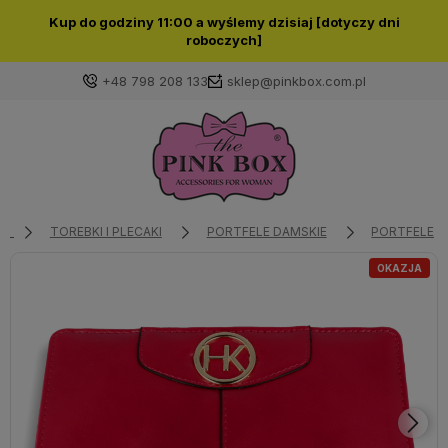
Kup do godziny 11:00 a wyślemy dzisiaj [dotyczy dni
roboczych]
+48 798 208 133
sklep@pinkbox.com.pl
Zaloguj się
Załóż konto
TOREBKI I PLECAKI
PORTFELE DAMSKIE
PORTFELE D
OKAZJA
Wybierz coś dla siebie z naszej aktualnej oferty lub
zaloguj się, aby przywrócić dodane produkty do listy
z poprzedniej sesji.