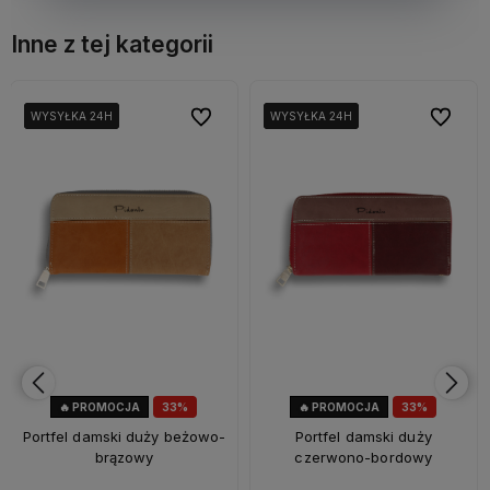
Inne z tej kategorii
bionych
bionych
Do ulubionych
Do ulubionych
Do ulubi
Do ulubi
WYSYŁKA 24H
WYSYŁKA 24H
WYSYŁKA 24H
WYSYŁKA 24H
WYSYŁKA 24H
WYSYŁKA 24H
🔥 PROMOCJA
33%
🔥 PROMOCJA
33%
OKAZJA
OKAZJA
Portfel damski duży beżowo-
Portfel damski duży
brązowy
czerwono-bordowy