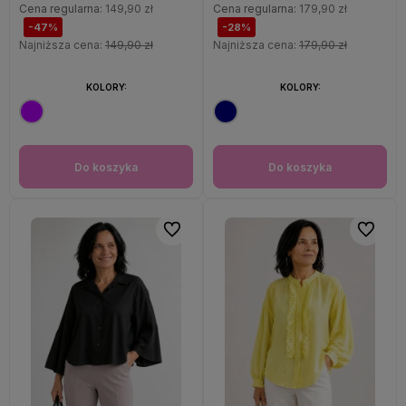
Cena regularna:
149,90 zł
Cena regularna:
179,90 zł
-47%
-28%
Najniższa cena:
149,90 zł
Najniższa cena:
179,90 zł
KOLORY:
KOLORY:
Do koszyka
Do koszyka
Do ulubionych
Do ulubi