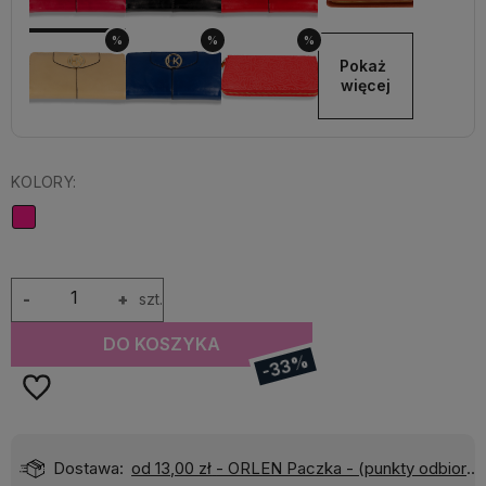
%
%
%
Pokaż 
więcej
KOLORY:
-
+
szt.
DO KOSZYKA
-33%
)
Wyślemy do Ciebie w:
24 godziny