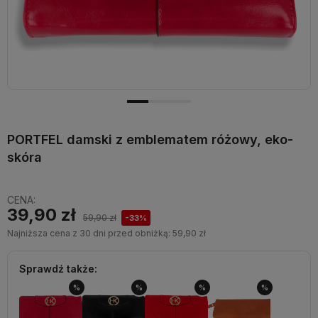
PORTFEL damski z emblematem różowy, eko-
skóra
CENA:
39,90 zł
59,90 zł
-33%
Najniższa cena z 30 dni przed obniżką:
59,90 zł
Sprawdź także:
%
%
%
%