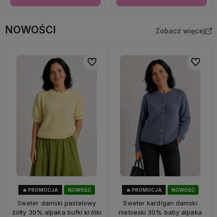
NOWOŚCI
Zobacz więcej
Do ulubionych
Do ulubi
🔥 PROMOCJA
NOWOŚĆ
🔥 PROMOCJA
NOWOŚĆ
33%
OKAZJA
33%
OKAZJA
Sweter damski pastelowy
Sweter kardigan damski
żółty 30% alpaka bufki krótki
niebieski 30% baby alpaka