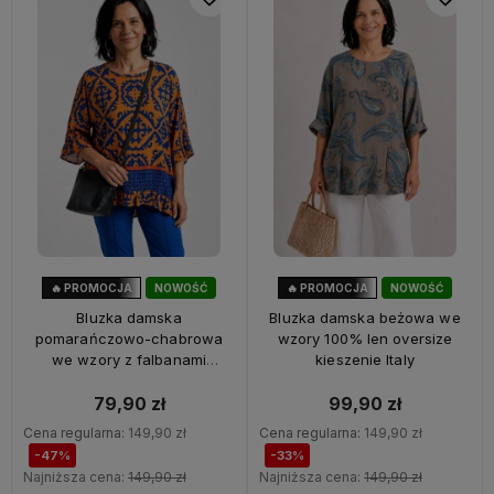
🔥 PROMOCJA
NOWOŚĆ
🔥 PROMOCJA
NOWOŚĆ
47%
OKAZJA
33%
OKAZJA
Bluzka damska
Bluzka damska beżowa we
pomarańczowo-chabrowa
wzory 100% len oversize
we wzory z falbanami
kieszenie Italy
oversize 100% wiskoza Italy
79,90 zł
99,90 zł
Cena regularna:
149,90 zł
Cena regularna:
149,90 zł
-47%
-33%
Najniższa cena:
149,90 zł
Najniższa cena:
149,90 zł