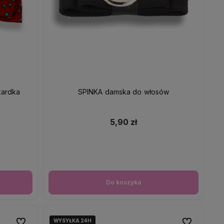
kardka
SPINKA damska do włosów
5,90 zł
Do koszyka
WYSYŁKA 24H
WYSYŁKA 24H
Do ulubionych
Do ulubionych