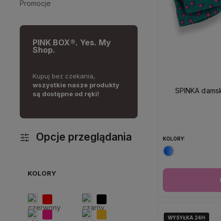
Promocje
PINK BOX®. Yes. My
Shop.
,
Darmowa dostawa na
Ponad 10 lat na rynku,
100%
K
produkty
wyciągnięcie ręki,
zamów od
zadowolenia klientów!
C
SPINKA dams
ki!
200 zł.!
Opcje przeglądania
KOLORY:
KOLORY
WYSYŁKA 24H
WYSYŁKA 24H