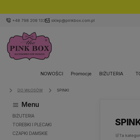
+48 798 208 133
sklep@pinkbox.com.pl
NOWOŚCI
Promocje
BIŻUTERIA
T
DO WŁOSÓW
SPINKI
Menu
BIŻUTERIA
SPINK
TOREBKI I PLECAKI
CZAPKI DAMSKIE
🛒
Ta kategor