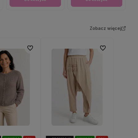
Zobacz więcej
Do ulubionych
Do ulubionych