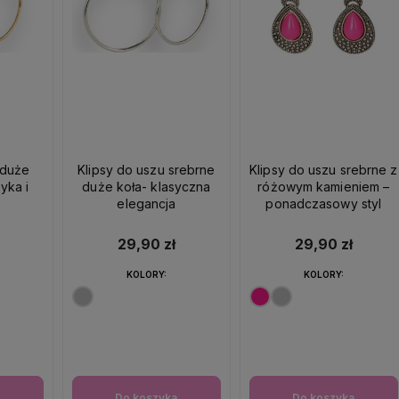
 duże
Klipsy do uszu srebrne
Klipsy do uszu srebrne z
syka i
duże koła- klasyczna
różowym kamieniem –
elegancja
ponadczasowy styl
29,90 zł
29,90 zł
KOLORY:
KOLORY:
a
Do koszyka
Do koszyka