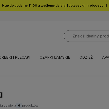
Kup do godziny 11:00 a wyślemy dzisiaj [dotyczy dni roboczych]
OREBKI I PLECAKI
CZAPKI DAMSKIE
ODZIEŻ
APA
I
ia zawiera
6
produktów