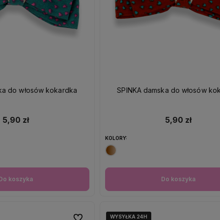
up teraz
, wyślemy do
Kupuj bez czekania,
iebie zakupy w
ciągu 24h
wszystkie nasze produkty
ka do włosów kokardka
SPINKA damska do włosów ko
są dostępne od ręki!
5,90 zł
5,90 zł
KOLORY:
Do koszyka
Do koszyka
WYSYŁKA 24H
WYSYŁKA 24H
Do ulubionych