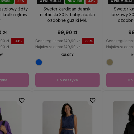
OWOŚĆ
33%
🔥 PROMOCJA
NOWOŚĆ
33%
🔥 PROMOCJA
JA
OKAZJA
O
stelowy żółty
Sweter kardigan damski
Sweter ka
 krótki rękaw
niebieski 30% baby alpaka
beżowy 30
y
ozdobne guziki M/L
ozdobne
 zł
99,90 zł
99
,90 zł
Cena regularna:
149,90 zł
Cena regularna
-33%
-33%
,90 zł
Najniższa cena:
149,90 zł
Najniższa cena
Y:
KOLORY:
K
zyka
Do koszyka
Do 
Do ulubionych
Do ulubionych