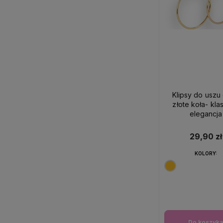
Klipsy do uszu
złote koła- kla
elegancja
29,90 zł
KOLORY:
Do koszyk