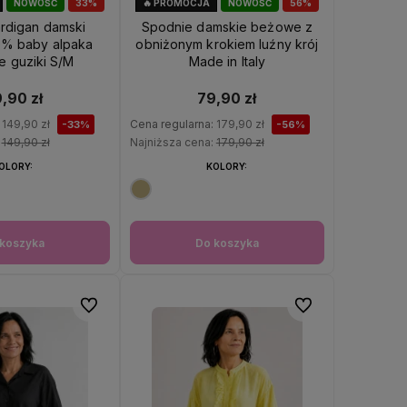
NOWOŚĆ
33%
🔥 PROMOCJA
NOWOŚĆ
56%
KAZJA
OKAZJA
rdigan damski
Spodnie damskie beżowe z
% baby alpaka
obniżonym krokiem luźny krój
 guziki S/M
Made in Italy
,90 zł
79,90 zł
:
149,90 zł
Cena regularna:
179,90 zł
-33%
-56%
:
149,90 zł
Najniższa cena:
179,90 zł
OLORY:
KOLORY:
koszyka
Do koszyka
Do ulubionych
Do ulubionych