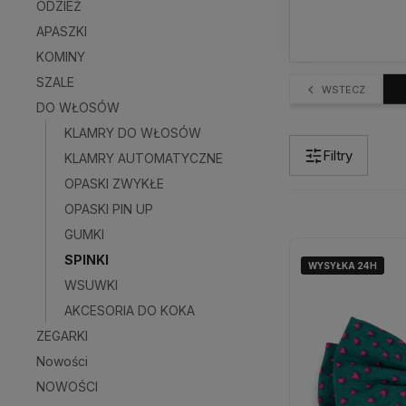
ODZIEŻ
APASZKI
KOMINY
SZALE
WSTECZ
DO WŁOSÓW
KLAMRY DO WŁOSÓW
Filtry
KLAMRY AUTOMATYCZNE
OPASKI ZWYKŁE
OPASKI PIN UP
GUMKI
SPINKI
WYSYŁKA 24H
WYSYŁKA 24H
WSUWKI
AKCESORIA DO KOKA
ZEGARKI
Nowości
NOWOŚCI