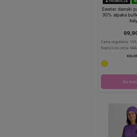
🔥 PROMOCJA
N
OKAZ
Sweter damski pa
30% alpaka bufki
Ital
99,90
Cena regularna:
149
Najniższa cena:
149
KOLOR
Do kos