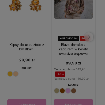
🔥 PROMOCJA
40%
OKAZJA
Klipsy do uszu złote z
Bluza damska z
kwiatkami
kapturem w kwiaty
Ba
oversize brązowa
K
Włoska Uni
29,90 zł
89,90 zł
KOLORY:
Cena regularna:
149,90 zł
Cen
-40%
-
Najniższa cena:
149,90 zł
Naj
KOLORY:
Do koszyka
Do koszyka