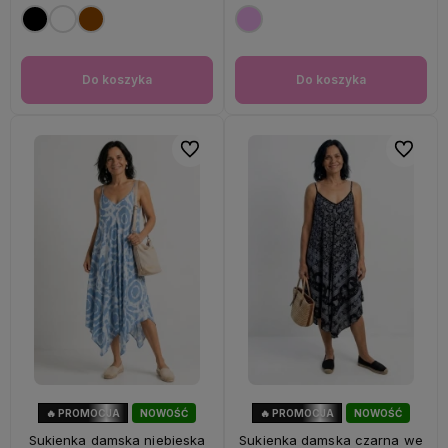
Do koszyka
Do koszyka
Do ulubionych
Do ulubi
🔥 PROMOCJA
NOWOŚĆ
🔥 PROMOCJA
NOWOŚĆ
56%
OKAZJA
56%
OKAZJA
Sukienka damska niebieska
Sukienka damska czarna we