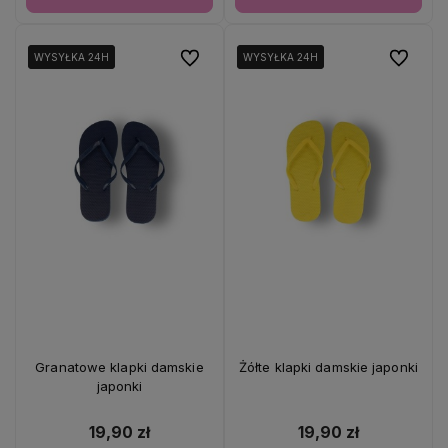
Do ulubionych
Do ulubio
WYSYŁKA 24H
WYSYŁKA 24H
WYSYŁKA 24H
WYSYŁKA 24H
Granatowe klapki damskie
Żółte klapki damskie japonki
japonki
19,90 zł
19,90 zł