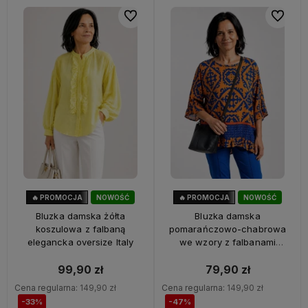
Do ulubionych
Do ulubi
🔥 PROMOCJA
NOWOŚĆ
🔥 PROMOCJA
NOWOŚĆ
33%
OKAZJA
47%
OKAZJA
Bluzka damska żółta
Bluzka damska
koszulowa z falbaną
pomarańczowo-chabrowa
elegancka oversize Italy
we wzory z falbanami
oversize 100% wiskoza Italy
99,90 zł
79,90 zł
Cena regularna:
149,90 zł
Cena regularna:
149,90 zł
-33%
-47%