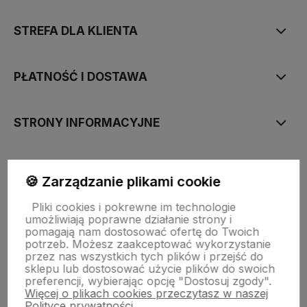
STREFA DLA KLIENTA
PŁATNOŚĆ I DOSTAWA
STRONY INFORMACYJNE
POMOC DLA KLIENTA
🍪 Zarządzanie plikami cookie
Pliki cookies i pokrewne im technologie
umożliwiają poprawne działanie strony i
pomagają nam dostosować ofertę do Twoich
potrzeb. Możesz zaakceptować wykorzystanie
Zawartość tej strony jest chroniona prawem autorskim - PINK BOX®
przez nas wszystkich tych plików i przejść do
sklepu lub dostosować użycie plików do swoich
preferencji, wybierając opcję "Dostosuj zgody".
Więcej o plikach cookies przeczytasz w naszej
Polityce prywatności.