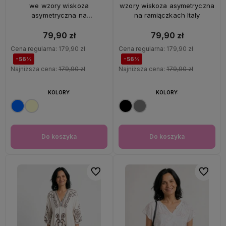
we wzory wiskoza
wzory wiskoza asymetryczna
asymetryczna na
na ramiączkach Italy
ramiączkach Italy
79,90 zł
79,90 zł
Cena regularna:
179,90 zł
Cena regularna:
179,90 zł
-56%
-56%
Najniższa cena:
179,90 zł
Najniższa cena:
179,90 zł
KOLORY:
KOLORY:
Do koszyka
Do koszyka
Do ulubionych
Do ulubi