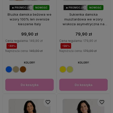
🔥 PROMOCJA
NOWOŚĆ
🔥 PROMOCJA
NOWOŚĆ
33%
OKAZJA
56%
OKAZJA
Bluzka damska beżowa we
Sukienka damska
wzory 100% len oversize
musztardowa we wzory
kieszenie Italy
wiskoza asymetryczna na
ramiączkach Italy
99,90 zł
79,90 zł
Cena regularna:
149,90 zł
Cena regularna:
179,90 zł
-33%
-56%
Najniższa cena:
149,90 zł
Najniższa cena:
179,90 zł
KOLORY:
KOLORY:
Do koszyka
Do koszyka
Do ulubionych
Do ulubi