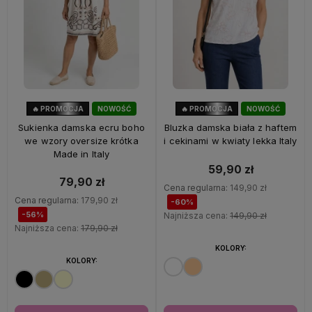
🔥 PROMOCJA
NOWOŚĆ
🔥 PROMOCJA
NOWOŚĆ
56%
OKAZJA
60%
OKAZJA
Sukienka damska ecru boho
Bluzka damska biała z haftem
we wzory oversize krótka
i cekinami w kwiaty lekka Italy
Made in Italy
59,90 zł
79,90 zł
Cena regularna:
149,90 zł
Cena regularna:
179,90 zł
-60%
-56%
Najniższa cena:
149,90 zł
Najniższa cena:
179,90 zł
KOLORY:
KOLORY: