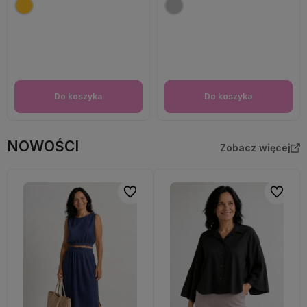
Do koszyka
Do koszyka
NOWOŚCI
Zobacz więcej
Do ulubionych
Do ulubi