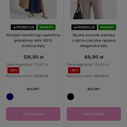
🔥 PROMOCJA
NOWOŚĆ
🔥 PROMOCJA
NOWOŚĆ
28%
OKAZJA
40%
OKAZJA
Komplet damski top+spódnica
Bluzka koszula damska
granatowy letni 100%
czarna szerokie rękawy
wiskoza Italy
elegancka Italy
129,90 zł
89,90 zł
Cena regularna:
179,90 zł
Cena regularna:
149,90 zł
-28%
-40%
Najniższa cena:
179,90 zł
Najniższa cena:
149,90 zł
KOLORY:
KOLORY:
Do koszyka
Do koszyka