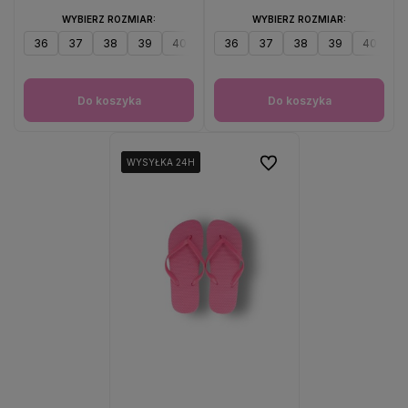
WYBIERZ ROZMIAR:
WYBIERZ ROZMIAR:
36
37
38
39
40
41
36
37
38
39
40
4
Do koszyka
Do koszyka
Do ulubionych
WYSYŁKA 24H
WYSYŁKA 24H
WYSYŁKA 24H