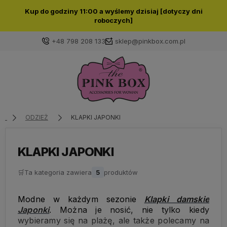
Kup do godziny 11:00 a wyślemy dzisiaj [dotyczy dni
roboczych]
+48 798 208 133
sklep@pinkbox.com.pl
Zaloguj się
Załóż konto
ODZIEŻ
KLAPKI JAPONKI
KLAPKI JAPONKI
🛒
Ta kategoria zawiera
Wybierz coś dla siebie z naszej aktualnej oferty lub
5
produktów
zaloguj się, aby przywrócić dodane produkty do listy
z poprzedniej sesji.
Modne w każdym sezonie
Klapki damskie
Japonki
. Można je nosić, nie tylko kiedy
wybieramy się na plażę, ale także polecamy na