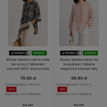
🔥 PROMOCJA
NOWOŚĆ
🔥 PROMOCJA
NOWOŚĆ
47%
OKAZJA
33%
OKAZJA
Bluzka damska czarno-biała
Bluzka damska blady róż
we wzory z falbanami
koszulowa z falbaną
oversize 100% wiskoza Italy
elegancka oversize Italy
79,90 zł
99,90 zł
Cena regularna:
149,90 zł
Cena regularna:
149,90 zł
-47%
-33%
Najniższa cena:
149,90 zł
Najniższa cena:
149,90 zł
KOLORY:
KOLORY: