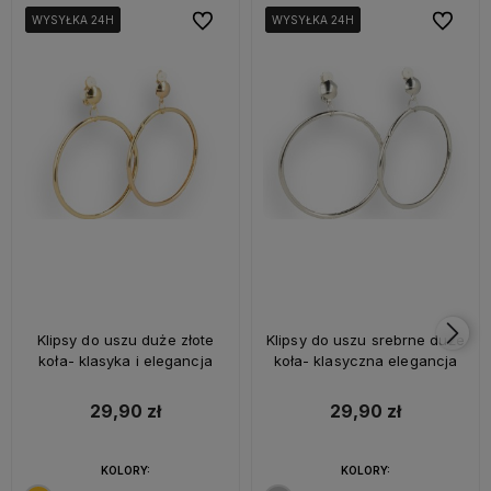
Do ulubionych
Do ulubi
WYSYŁKA 24H
WYSYŁKA 24H
WYSYŁKA 24H
WYSYŁKA 24H
WYSYŁKA 24H
WYSYŁKA 24H
Klipsy do uszu duże złote
Klipsy do uszu srebrne duże
koła- klasyka i elegancja
koła- klasyczna elegancja
29,90 zł
29,90 zł
KOLORY:
KOLORY: