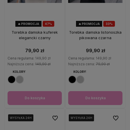
🔥 PROMOCJA
47%
🔥 PROMOCJA
33%
OKAZJA
OKAZJA
Torebka damska kuferek
Torebka damska listonoszka
elegancki czarny
pikowana czarna
79,90 zł
99,90 zł
Cena regularna:
149,90 zł
Cena regularna:
149,90 zł
Najniższa cena:
149,90 zł
Najniższa cena:
79,90 zł
KOLORY:
KOLORY:
Do koszyka
Do koszyka
Do ulubionych
Do ulubio
WYSYŁKA 24H
WYSYŁKA 24H
WYSYŁKA 24H
WYSYŁKA 24H
WYSYŁKA 24H
WYSYŁKA 24H