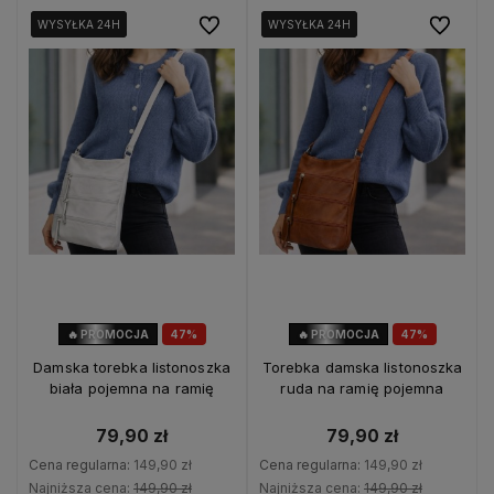
Do ulubionych
Do ulubio
WYSYŁKA 24H
WYSYŁKA 24H
WYSYŁKA 24H
WYSYŁKA 24H
WYSYŁKA 24H
WYSYŁKA 24H
🔥 PROMOCJA
47%
🔥 PROMOCJA
47%
OKAZJA
OKAZJA
Damska torebka listonoszka
Torebka damska listonoszka
biała pojemna na ramię
ruda na ramię pojemna
79,90 zł
79,90 zł
Cena regularna:
149,90 zł
Cena regularna:
149,90 zł
Najniższa cena:
149,90 zł
Najniższa cena:
149,90 zł