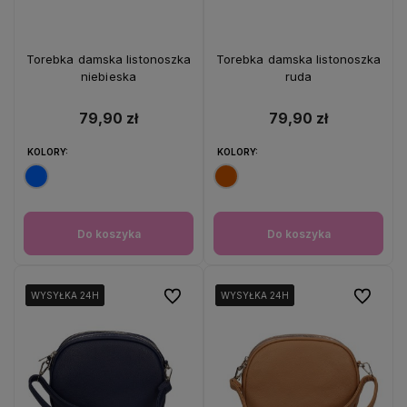
Torebka damska listonoszka
Torebka damska listonoszka
niebieska
ruda
79,90 zł
79,90 zł
KOLORY:
KOLORY:
Do koszyka
Do koszyka
Do ulubionych
Do ulubio
WYSYŁKA 24H
WYSYŁKA 24H
WYSYŁKA 24H
WYSYŁKA 24H
WYSYŁKA 24H
WYSYŁKA 24H