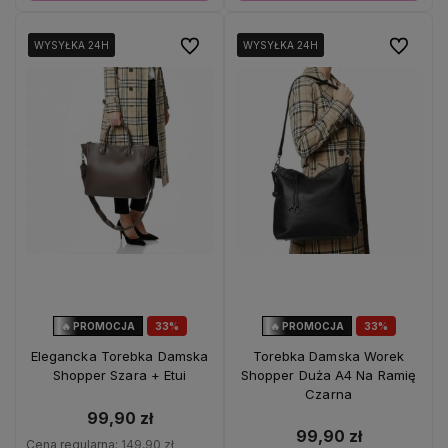
Do ulubionych
Do ulubio
WYSYŁKA 24H
WYSYŁKA 24H
WYSYŁKA 24H
WYSYŁKA 24H
WYSYŁKA 24H
WYSYŁKA 24H
🔥 PROMOCJA
33%
🔥 PROMOCJA
33%
OKAZJA
OKAZJA
Elegancka Torebka Damska
Torebka Damska Worek
Shopper Szara + Etui
Shopper Duża A4 Na Ramię
Czarna
99,90 zł
99,90 zł
Cena regularna:
149,90 zł