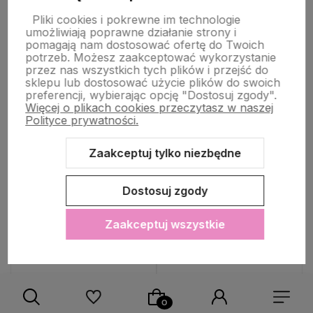
Do koszyka
Do koszyka
Pliki cookies i pokrewne im technologie
umożliwiają poprawne działanie strony i
pomagają nam dostosować ofertę do Twoich
potrzeb. Możesz zaakceptować wykorzystanie
Do ulubionych
Do ulubio
WYSYŁKA 24H
WYSYŁKA 24H
WYSYŁKA 24H
WYSYŁKA 24H
przez nas wszystkich tych plików i przejść do
sklepu lub dostosować użycie plików do swoich
preferencji, wybierając opcję "Dostosuj zgody".
Więcej o plikach cookies przeczytasz w naszej
Polityce prywatności.
Zaakceptuj tylko niezbędne
Dostosuj zgody
Zaakceptuj wszystkie
Torebka Damska Elegancka
Torebka Damska Elegancka
pikowana z kieszonkami
pikowana z kieszonkami
czarna
cappucino