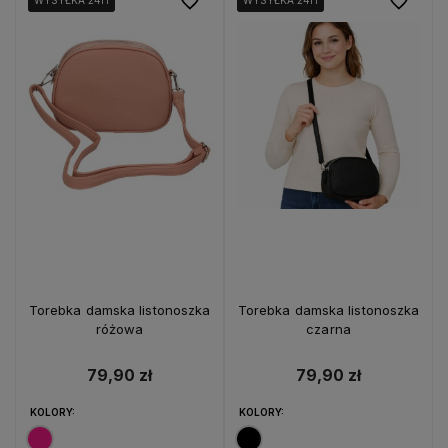
Do ulubionych
Do ulubio
WYSYŁKA 24H
WYSYŁKA 24H
WYSYŁKA 24H
WYSYŁKA 24H
WYSYŁKA 24H
WYSYŁKA 24H
Torebka damska listonoszka
Torebka damska listonoszka
różowa
czarna
79,90 zł
79,90 zł
KOLORY:
KOLORY: