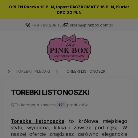
ORLEN Paczka
13 PLN,
Inpost PACZKOMATY
16 PLN,
Kurier
DPD
20 PLN
+48 798 208 133
sklep@pinkbox.com.pl
Zaloguj się
Załóż konto
TOREBKI I PLECAKI
TOREBKI LISTONOSZKI
TOREBKI LISTONOSZKI
🛒
Ta kategoria zawiera
Wybierz coś dla siebie z naszej aktualnej oferty lub
121
produktów
zaloguj się, aby przywrócić dodane produkty do listy
z poprzedniej sesji.
Torebka listonoszka
to królowa miejskiego
stylu, wygodna, lekka i zawsze pod ręką. W
naszej ofercie znajdziesz zarówno eleganckie