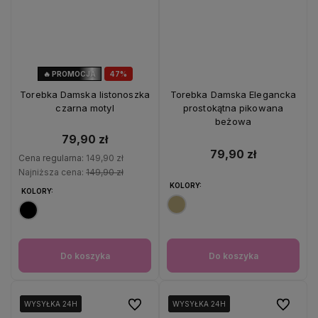
🔥 PROMOCJA
47%
OKAZJA
Torebka Damska listonoszka
Torebka Damska Elegancka
czarna motyl
prostokątna pikowana
beżowa
79,90 zł
79,90 zł
Cena regularna:
149,90 zł
Najniższa cena:
149,90 zł
KOLORY:
KOLORY:
Do koszyka
Do koszyka
Do ulubionych
Do ulubio
WYSYŁKA 24H
WYSYŁKA 24H
WYSYŁKA 24H
WYSYŁKA 24H
WYSYŁKA 24H
WYSYŁKA 24H