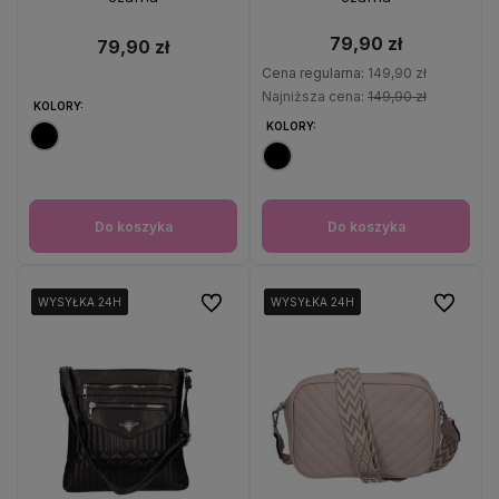
79,90 zł
79,90 zł
Cena regularna:
149,90 zł
Najniższa cena:
149,90 zł
KOLORY:
KOLORY:
Do koszyka
Do koszyka
Do ulubionych
Do ulubio
WYSYŁKA 24H
WYSYŁKA 24H
WYSYŁKA 24H
WYSYŁKA 24H
WYSYŁKA 24H
WYSYŁKA 24H
WYSYŁKA 24H
WYSYŁKA 24H