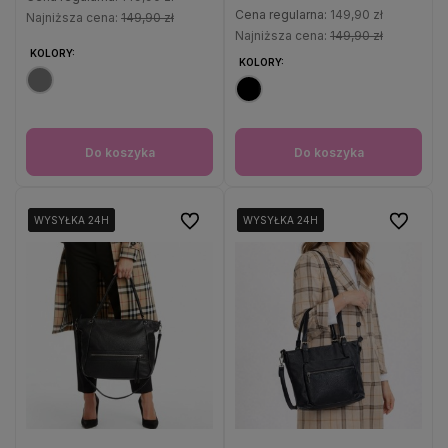
Cena regularna:
149,90 zł
Najniższa cena:
149,90 zł
Najniższa cena:
149,90 zł
KOLORY:
KOLORY:
Do koszyka
Do koszyka
Do ulubionych
Do ulubio
WYSYŁKA 24H
WYSYŁKA 24H
WYSYŁKA 24H
WYSYŁKA 24H
WYSYŁKA 24H
WYSYŁKA 24H