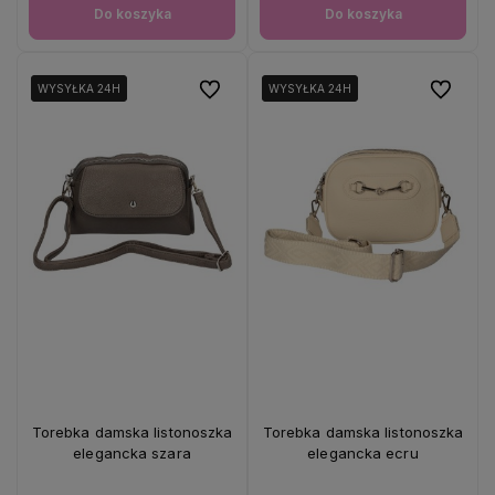
Do koszyka
Do koszyka
Do ulubionych
Do ulubio
WYSYŁKA 24H
WYSYŁKA 24H
WYSYŁKA 24H
WYSYŁKA 24H
Torebka damska listonoszka
Torebka damska listonoszka
elegancka szara
elegancka ecru