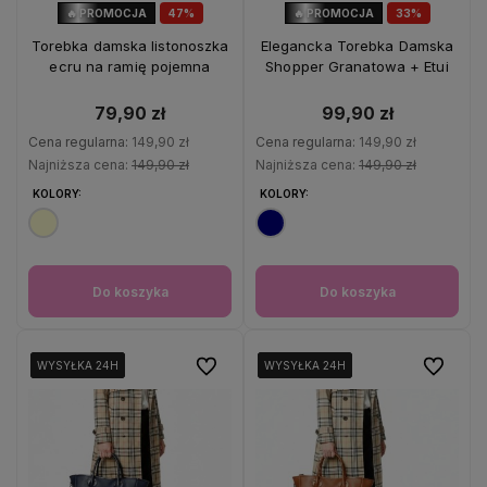
🔥 PROMOCJA
47%
🔥 PROMOCJA
33%
OKAZJA
OKAZJA
Torebka damska listonoszka
Elegancka Torebka Damska
ecru na ramię pojemna
Shopper Granatowa + Etui
79,90 zł
99,90 zł
Cena regularna:
149,90 zł
Cena regularna:
149,90 zł
Najniższa cena:
149,90 zł
Najniższa cena:
149,90 zł
KOLORY:
KOLORY:
Do koszyka
Do koszyka
Do ulubionych
Do ulubio
WYSYŁKA 24H
WYSYŁKA 24H
WYSYŁKA 24H
WYSYŁKA 24H
WYSYŁKA 24H
WYSYŁKA 24H
WYSYŁKA 24H
WYSYŁKA 24H