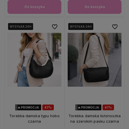
Do koszyka
Do koszyka
Do ulubionych
Do ulubio
WYSYŁKA 24H
WYSYŁKA 24H
WYSYŁKA 24H
WYSYŁKA 24H
🔥 PROMOCJA
47%
🔥 PROMOCJA
47%
OKAZJA
OKAZJA
Torebka damska typu hobo
Torebka damska listonoszka
czarna
na szerokim pasku czarna