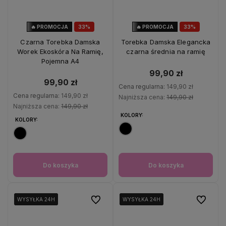
🔥 PROMOCJA
33%
🔥 PROMOCJA
33%
OKAZJA
OKAZJA
Czarna Torebka Damska
Torebka Damska Elegancka
Worek Ekoskóra Na Ramię,
czarna średnia na ramię
Pojemna A4
99,90 zł
99,90 zł
Cena regularna:
149,90 zł
Cena regularna:
149,90 zł
Najniższa cena:
149,90 zł
Najniższa cena:
149,90 zł
KOLORY:
KOLORY:
Do koszyka
Do koszyka
Do ulubionych
Do ulubio
WYSYŁKA 24H
WYSYŁKA 24H
WYSYŁKA 24H
WYSYŁKA 24H
WYSYŁKA 24H
WYSYŁKA 24H