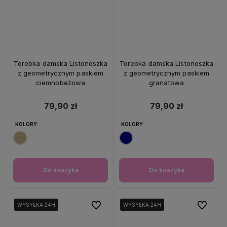
Torebka damska Listonoszka
Torebka damska Listonoszka
z geometrycznym paskiem
z geometrycznym paskiem
ciemnobeżowa
granatowa
79,90 zł
79,90 zł
KOLORY:
KOLORY:
Do koszyka
Do koszyka
Do ulubionych
Do ulubio
WYSYŁKA 24H
WYSYŁKA 24H
WYSYŁKA 24H
WYSYŁKA 24H
WYSYŁKA 24H
WYSYŁKA 24H