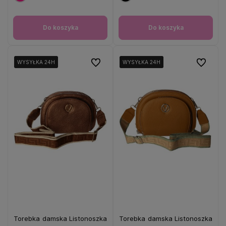
Do koszyka
Do koszyka
Do ulubionych
Do ulubio
WYSYŁKA 24H
WYSYŁKA 24H
WYSYŁKA 24H
WYSYŁKA 24H
WYSYŁKA 24H
WYSYŁKA 24H
Torebka damska Listonoszka
Torebka damska Listonoszka