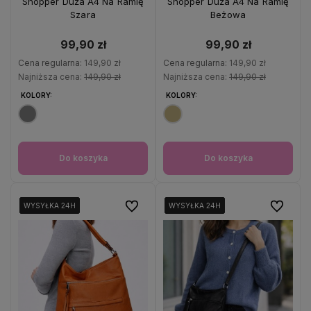
Shopper Duża A4 Na Ramię
Shopper Duża A4 Na Ramię
Szara
Beżowa
99,90 zł
99,90 zł
Cena regularna:
149,90 zł
Cena regularna:
149,90 zł
Najniższa cena:
149,90 zł
Najniższa cena:
149,90 zł
KOLORY:
KOLORY:
Do koszyka
Do koszyka
Do ulubionych
Do ulubio
WYSYŁKA 24H
WYSYŁKA 24H
WYSYŁKA 24H
WYSYŁKA 24H
WYSYŁKA 24H
WYSYŁKA 24H
WYSYŁKA 24H
WYSYŁKA 24H