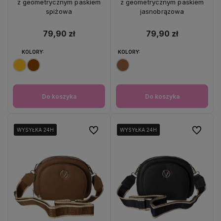
z geometrycznym paskiem
z geometrycznym paskiem
spiżowa
jasnobrązowa
79,90 zł
79,90 zł
KOLORY:
KOLORY:
Do koszyka
Do koszyka
Do ulubionych
Do ulubio
WYSYŁKA 24H
WYSYŁKA 24H
WYSYŁKA 24H
WYSYŁKA 24H
WYSYŁKA 24H
WYSYŁKA 24H