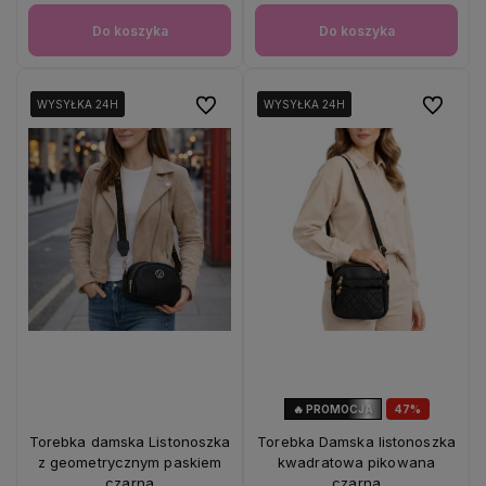
Do koszyka
Do koszyka
Do ulubionych
Do ulubio
WYSYŁKA 24H
WYSYŁKA 24H
WYSYŁKA 24H
WYSYŁKA 24H
WYSYŁKA 24H
WYSYŁKA 24H
🔥 PROMOCJA
47%
OKAZJA
Torebka damska Listonoszka
Torebka Damska listonoszka
z geometrycznym paskiem
kwadratowa pikowana
czarna
czarna