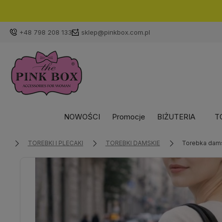
+48 798 208 133
sklep@pinkbox.com.pl
NOWOŚCI
Promocje
BIŻUTERIA
T
TOREBKI I PLECAKI
TOREBKI DAMSKIE
Torebka dams