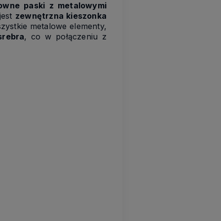
owne paski z metalowymi
jest
zewnętrzna kieszonka
szystkie metalowe elementy,
srebra
, co w połączeniu z