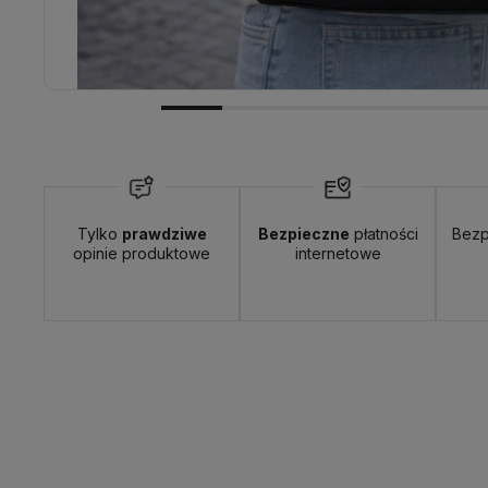
Wyślemy do Ciebie w:
24 godziny
Dosta
Tylko
prawdziwe
Bezpieczne
płatności
Bezp
opinie produktowe
internetowe