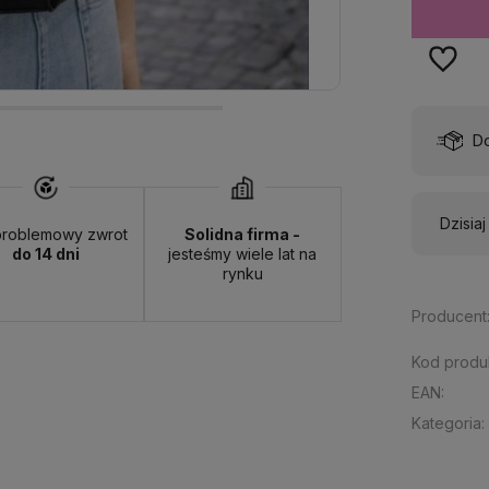
wa:
od 13,00 zł
- ORLEN Paczka - (punkty odbioru)
Dzisia
roblemowy zwrot
Solidna firma -
do 14 dni
jesteśmy wiele lat na
rynku
Producent
Kod produ
EAN:
Kategoria: