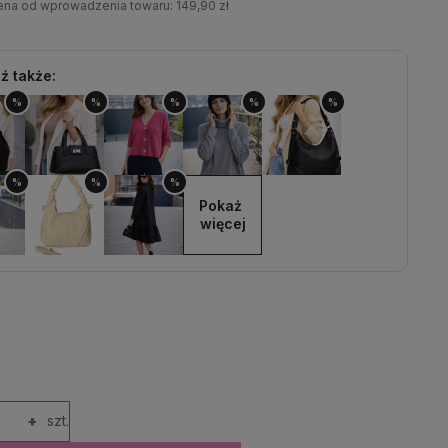
cena od wprowadzenia towaru:
149,90 zł
ź także:
%
%
%
%
%
%
%
%
Pokaż 
więcej
+
szt.