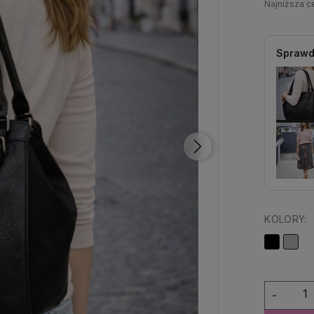
Najniższa 
Sprawd
KOLORY:
-