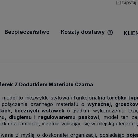
zapytaj
Bezpieczeństwo
Koszty dostawy
KLIE
Cena nie z
kosztów pła
erek Z Dodatkiem Materiału Czarna
 model to niezwykle stylowa i funkcjonalna
torebka typ
 połączenia czarnego materiału o
wyraźnej, groszkow
kkich, bocznych wstawek
o gładkim wykończeniu. Dzię
mu, długiemu i regulowanemu paskowi
, model ten za
k i na ramieniu, idealnie wpisując się w miejską elegancję
wana z myślą o doskonałej organizacji, posiadając
poje