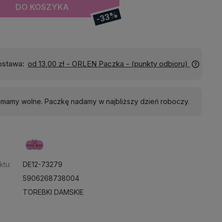
DO KOSZYKA
-33%
Wyślemy do Ciebie w:
24 godziny
j mamy wolne. Paczkę nadamy w najbliższy dzień roboczy.
:
ktu:
DE12-73279
5906268738004
TOREBKI DAMSKIE