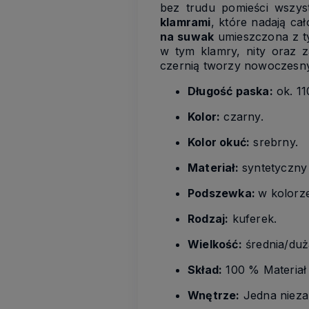
bez trudu pomieści wszys
klamrami
, które nadają ca
na suwak
umieszczona z ty
w tym klamry, nity oraz 
czernią tworzy nowoczesny
Długość paska:
ok. 11
Kolor:
czarny.
Kolor okuć:
srebrny.
Materiał:
syntetyczny 
Podszewka:
w kolorz
Rodzaj:
kuferek.
Wielkość:
średnia/duż
Skład:
100 % Materiał 
Wnętrze:
Jedna nieza