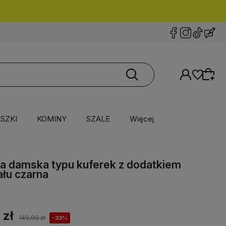
SZKI
KOMINY
SZALE
Więcej
a damska typu kuferek z dodatkiem
ału czarna
 zł
149,90 zł
-33%