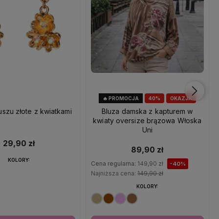
🔥 PROMOCJA
40%
OKAZJA
uszu złote z kwiatkami
Bluza damska z kapturem w
kwiaty oversize brązowa Włoska
Uni
29,90 zł
89,90 zł
KOLORY:
Cena regularna:
149,90 zł
-40%
Najniższa cena:
149,90 zł
KOLORY: