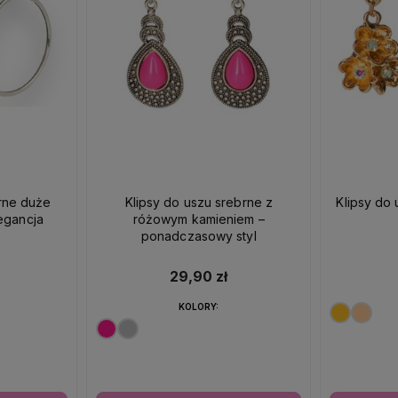
brne duże
Klipsy do uszu srebrne z
Klipsy do 
egancja
różowym kamieniem –
ponadczasowy styl
29,90 zł
KOLORY: