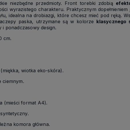
tkie niezbędne przedmioty. Front torebki zdobią
efekt
łości wyrazistego charakteru. Praktycznym dopełnieniem 
łu, idealna na drobiazgi, które chcesz mieć pod ręką. W
zaczepy paska, utrzymane są w kolorze
klasycznego 
 i ponadczasowy design.
0 cm.
(miękka, wiotka eko-skóra).
e ciemnym.
a (mieści format A4).
syntetyczny.
leżna komora główna.