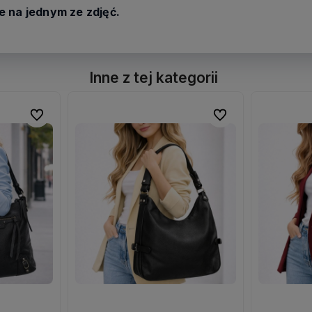
 na jednym ze zdjęć.
Inne z tej kategorii
Do ulubionych
Do ulubionych
Do ulubionych
Do ulubionych