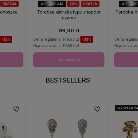
OKAZJA
🔥 PROMOCJA
33%
OKAZJA
🔥 PROM
tonoszka
Torebka damska typu shopper
Torebka d
czarna
99,90 zł
Cena regularna:
149,90 zł
Cena regular
-33%
-33%
Najniższa cena:
149,90 zł
Najniższa ce
Do koszyka
BESTSELLERS
WYSYŁKA 2
WYSYŁKA 2
WYSYŁKA 2
Do ulubionych
Do ulubionych