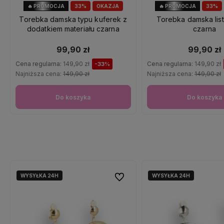
🔥 PROMOCJA
33%
OKAZJA
🔥 PROMOCJA
33%
Torebka damska typu kuferek z
Torebka damska lis
dodatkiem materiału czarna
czarna
99,90 zł
99,90 zł
Cena regularna:
149,90 zł
Cena regularna:
149,90 zł
-33%
Najniższa cena:
149,90 zł
Najniższa cena:
149,90 zł
Do koszyka
Do koszyka
WYSYŁKA 24H
WYSYŁKA 24H
Do ulubionych