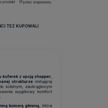
 o produkt
poleć znajomemu
NCI TEŻ KUPOWALI
awiera ewentualnych
tności
u kuferek z opcją shopper
,
anej strukturze
imitującej
ki solidnym, zaokrąglonym
pewnia wyjątkowy komfort
.
mną komorę główną
, która