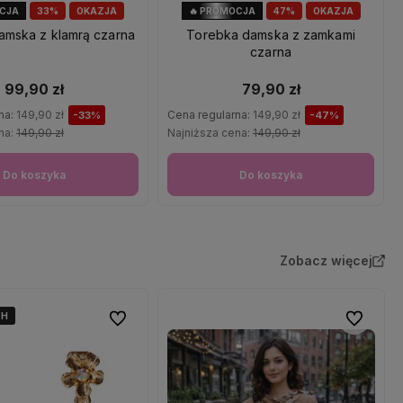
OCJA
33%
OKAZJA
🔥 PROMOCJA
47%
OKAZJA
amska z klamrą czarna
Torebka damska z zamkami
czarna
99,90 zł
79,90 zł
na:
149,90 zł
Cena regularna:
149,90 zł
-33%
-47%
na:
149,90 zł
Najniższa cena:
149,90 zł
Do koszyka
Do koszyka
Zobacz więcej
4H
4H
4H
Do ulubionych
Do ulubio