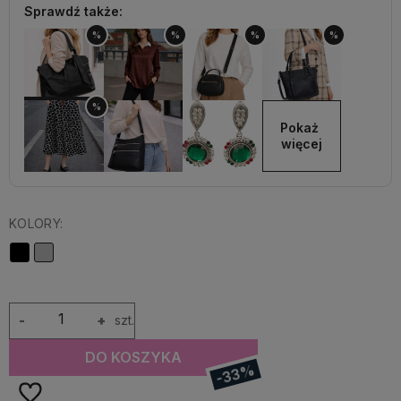
Sprawdź także:
%
%
%
%
%
Pokaż 
więcej
KOLORY:
-
+
szt.
DO KOSZYKA
-33%