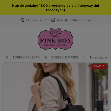
Kup do godziny 11:00 a wyślemy dzisiaj [dotyczy dni
roboczych]
+48 798 208 133
sklep@pinkbox.com.pl
Zaloguj się
Załóż konto
TOREBKI I PLECAKI
TOREBKI DAMSKIE
Torebka damsk
OKAZJA
Wybierz coś dla siebie z naszej aktualnej oferty lub
zaloguj się, aby przywrócić dodane produkty do listy
z poprzedniej sesji.