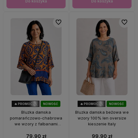
Do koszyka
Do koszyka
Do ulubionych
Do ulubi
🔥 PROMOCJA
NOWOŚĆ
🔥 PROMOCJA
NOWOŚĆ
47%
OKAZJA
33%
OKAZJA
Bluzka damska
Bluzka damska beżowa we
pomarańczowo-chabrowa
wzory 100% len oversize
we wzory z falbanami
kieszenie Italy
oversize 100% wiskoza Italy
79,90 zł
99,90 zł