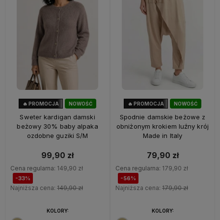
🔥 PROMOCJA
NOWOŚĆ
🔥 PROMOCJA
NOWOŚĆ
33%
OKAZJA
56%
OKAZJA
Sweter kardigan damski
Spodnie damskie beżowe z
beżowy 30% baby alpaka
obniżonym krokiem luźny krój
ozdobne guziki S/M
Made in Italy
99,90 zł
79,90 zł
Cena regularna:
149,90 zł
Cena regularna:
179,90 zł
-33%
-56%
Najniższa cena:
149,90 zł
Najniższa cena:
179,90 zł
KOLORY:
KOLORY: