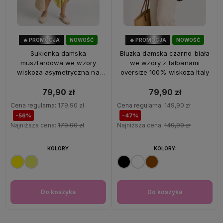
🔥 PROMOCJA
NOWOŚĆ
🔥 PROMOCJA
NOWOŚĆ
56%
OKAZJA
47%
OKAZJA
Sukienka damska
Bluzka damska czarno-biała
musztardowa we wzory
we wzory z falbanami
wiskoza asymetryczna na
oversize 100% wiskoza Italy
ramiączkach Italy
79,90 zł
79,90 zł
Cena regularna:
179,90 zł
Cena regularna:
149,90 zł
-56%
-47%
Najniższa cena:
179,90 zł
Najniższa cena:
149,90 zł
KOLORY:
KOLORY:
Do koszyka
Do koszyka