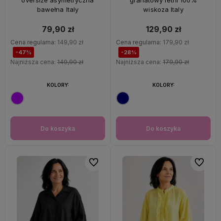
oversize asymetryczna
granatowy letni 100%
bawełna Italy
wiskoza Italy
79,90 zł
129,90 zł
Cena regularna:
149,90 zł
Cena regularna:
179,90 zł
-47%
-28%
Najniższa cena:
149,90 zł
Najniższa cena:
179,90 zł
KOLORY:
KOLORY:
Do koszyka
Do koszyka
Do ulubionych
Do ulubi