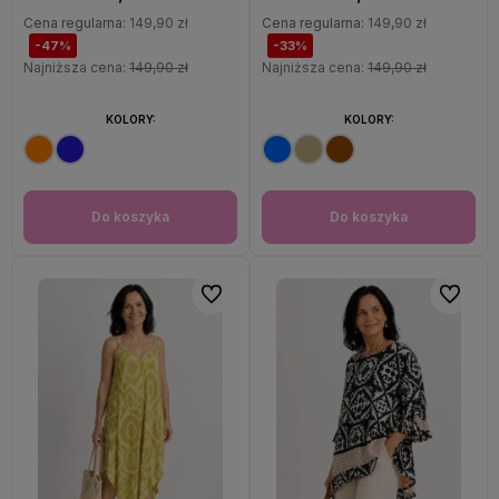
Cena regularna:
149,90 zł
Cena regularna:
149,90 zł
-47%
-33%
Najniższa cena:
149,90 zł
Najniższa cena:
149,90 zł
KOLORY:
KOLORY:
Do koszyka
Do koszyka
Do ulubionych
Do ulubi