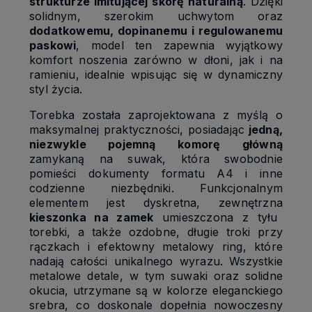
strukturze imitującej skórę naturalną
. Dzięki
solidnym, szerokim uchwytom oraz
dodatkowemu, dopinanemu i regulowanemu
paskowi
, model ten zapewnia wyjątkowy
komfort noszenia zarówno w dłoni, jak i na
ramieniu, idealnie wpisując się w dynamiczny
styl życia.
Torebka została zaprojektowana z myślą o
maksymalnej praktyczności, posiadając
jedną,
niezwykle pojemną komorę główną
zamykaną na suwak, która swobodnie
pomieści dokumenty formatu A4 i inne
codzienne niezbędniki. Funkcjonalnym
elementem jest dyskretna, zewnętrzna
kieszonka na zamek
umieszczona z tyłu
torebki, a także ozdobne, długie troki przy
rączkach i efektowny metalowy ring, które
nadają całości unikalnego wyrazu. Wszystkie
metalowe detale, w tym suwaki oraz solidne
okucia, utrzymane są w kolorze eleganckiego
srebra, co doskonale dopełnia nowoczesny