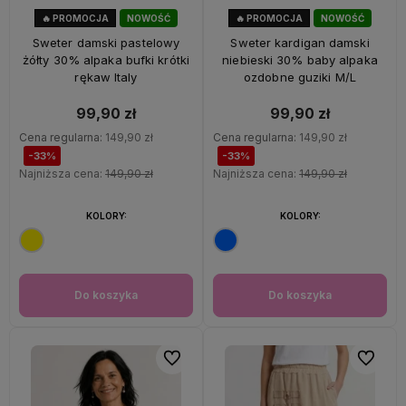
🔥 PROMOCJA
NOWOŚĆ
🔥 PROMOCJA
NOWOŚĆ
33%
OKAZJA
33%
OKAZJA
Sweter damski pastelowy
Sweter kardigan damski
żółty 30% alpaka bufki krótki
niebieski 30% baby alpaka
rękaw Italy
ozdobne guziki M/L
99,90 zł
99,90 zł
Cena regularna:
149,90 zł
Cena regularna:
149,90 zł
-33%
-33%
Najniższa cena:
149,90 zł
Najniższa cena:
149,90 zł
KOLORY:
KOLORY:
Do koszyka
Do koszyka
Do ulubionych
Do ulubi