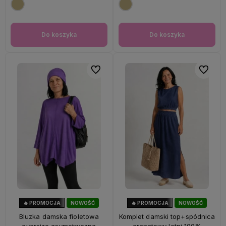
Do koszyka
Do koszyka
Do ulubionych
Do ulubi
🔥 PROMOCJA
NOWOŚĆ
🔥 PROMOCJA
NOWOŚĆ
47%
OKAZJA
28%
OKAZJA
Bluzka damska fioletowa
Komplet damski top+spódnica