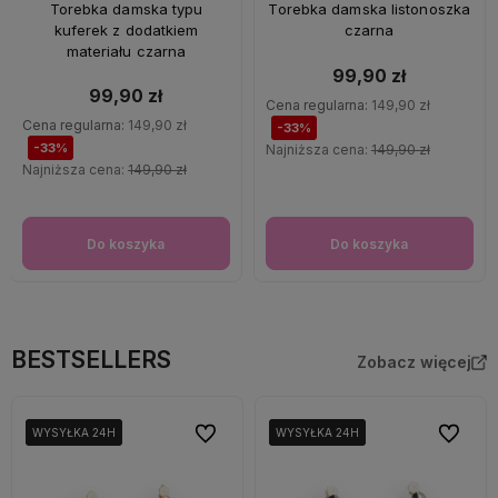
OKAZJA
OKAZJA
Torebka damska typu
Torebka damska listonoszka
kuferek z dodatkiem
czarna
materiału czarna
99,90 zł
99,90 zł
Cena regularna:
149,90 zł
Cena regularna:
149,90 zł
-33%
-33%
Najniższa cena:
149,90 zł
Najniższa cena:
149,90 zł
Do koszyka
Do koszyka
BESTSELLERS
Zobacz więcej
Do ulubionych
Do ulubi
WYSYŁKA 24H
WYSYŁKA 24H
WYSYŁKA 24H
WYSYŁKA 24H
WYSYŁKA 24H
WYSYŁKA 24H