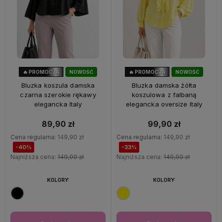
🔥 PROMOCJA
NOWOŚĆ
🔥 PROMOCJA
NOWOŚĆ
40%
OKAZJA
33%
OKAZJA
Bluzka koszula damska
Bluzka damska żółta
czarna szerokie rękawy
koszulowa z falbaną
elegancka Italy
elegancka oversize Italy
89,90 zł
99,90 zł
Cena regularna:
149,90 zł
Cena regularna:
149,90 zł
-40%
-33%
Najniższa cena:
149,90 zł
Najniższa cena:
149,90 zł
KOLORY:
KOLORY: