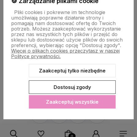
🍪 Zarządzanie plikami cookie
PŁATNOŚĆ I DOSTAWA
Pliki cookies i pokrewne im technologie
umożliwiają poprawne działanie strony i
pomagają nam dostosować ofertę do Twoich
potrzeb. Możesz zaakceptować wykorzystanie
STRONY INFORMACYJNE
przez nas wszystkich tych plików i przejść do
sklepu lub dostosować użycie plików do swoich
preferencji, wybierając opcję "Dostosuj zgody".
Więcej o plikach cookies przeczytasz w naszej
POMOC DLA KLIENTA
Polityce prywatności.
Zaakceptuj tylko niezbędne
Dostosuj zgody
Zawartość tej strony jest chroniona prawem autorskim - PINK BOX®
Zaakceptuj wszystkie
Sklep internetowy Shoper.pl
Szablon Shoper Modern 3.0™
od