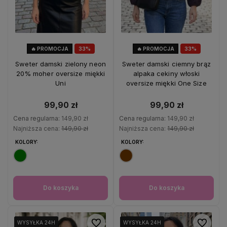
🔥 PROMOCJA
33%
🔥 PROMOCJA
33%
OKAZJA
OKAZJA
Sweter damski zielony neon
Sweter damski ciemny brąz
20% moher oversize miękki
alpaka cekiny włoski
Uni
oversize miękki One Size
99,90 zł
99,90 zł
Cena regularna:
149,90 zł
Cena regularna:
149,90 zł
Najniższa cena:
149,90 zł
Najniższa cena:
149,90 zł
KOLORY:
KOLORY:
Do koszyka
Do koszyka
Do ulubionych
Do ulubio
WYSYŁKA 24H
WYSYŁKA 24H
WYSYŁKA 24H
WYSYŁKA 24H
WYSYŁKA 24H
WYSYŁKA 24H