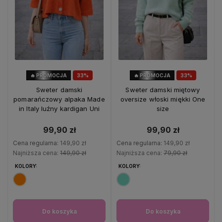
🔥 PROMOCJA
33%
🔥 PROMOCJA
33%
OKAZJA
OKAZJA
Sweter damski
Sweter damski miętowy
pomarańczowy alpaka Made
oversize włoski miękki One
in Italy luźny kardigan Uni
size
99,90 zł
99,90 zł
Cena regularna:
149,90 zł
Cena regularna:
149,90 zł
Najniższa cena:
149,90 zł
Najniższa cena:
79,90 zł
KOLORY:
KOLORY:
Do koszyka
Do koszyka