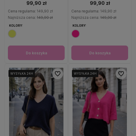
99,90 zł
99,90 zł
Cena regularna:
149,90 zł
Cena regularna:
149,90 zł
Najniższa cena:
149,90 zł
Najniższa cena:
149,90 zł
KOLORY:
KOLORY:
Do koszyka
Do koszyka
Do ulubionych
Do ulubio
WYSYŁKA 24H
WYSYŁKA 24H
WYSYŁKA 24H
WYSYŁKA 24H