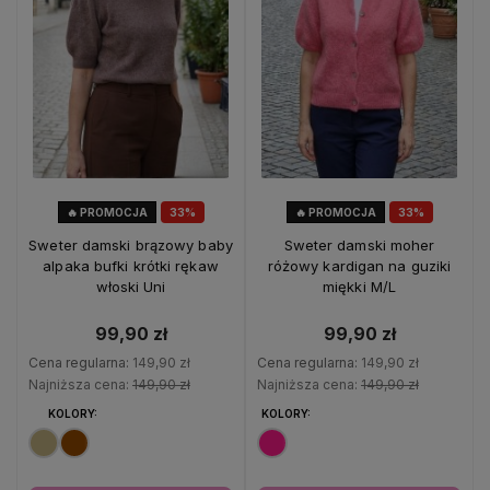
🔥 PROMOCJA
33%
🔥 PROMOCJA
33%
OKAZJA
OKAZJA
Sweter damski brązowy baby
Sweter damski moher
alpaka bufki krótki rękaw
różowy kardigan na guziki
włoski Uni
miękki M/L
99,90 zł
99,90 zł
Cena regularna:
149,90 zł
Cena regularna:
149,90 zł
Najniższa cena:
149,90 zł
Najniższa cena:
149,90 zł
KOLORY:
KOLORY: