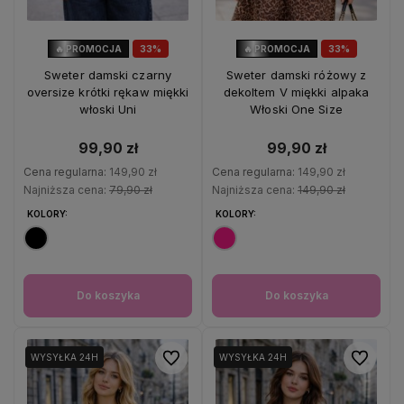
🔥 PROMOCJA
33%
🔥 PROMOCJA
33%
OKAZJA
OKAZJA
Sweter damski czarny
Sweter damski różowy z
oversize krótki rękaw miękki
dekoltem V miękki alpaka
włoski Uni
Włoski One Size
99,90 zł
99,90 zł
Cena regularna:
149,90 zł
Cena regularna:
149,90 zł
Najniższa cena:
79,90 zł
Najniższa cena:
149,90 zł
KOLORY:
KOLORY:
Do koszyka
Do koszyka
Do ulubionych
Do ulubio
WYSYŁKA 24H
WYSYŁKA 24H