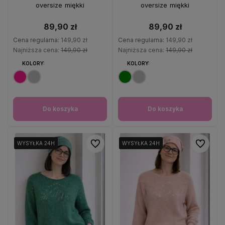
oversize miękki
oversize miękki
89,90 zł
89,90 zł
Cena regularna:
149,90 zł
Cena regularna:
149,90 zł
Najniższa cena:
149,90 zł
Najniższa cena:
149,90 zł
KOLORY:
KOLORY:
Do koszyka
Do koszyka
Do ulubionych
Do ulubio
WYSYŁKA 24H
WYSYŁKA 24H
WYSYŁKA 24H
WYSYŁKA 24H
WYSYŁKA 24H
WYSYŁKA 24H