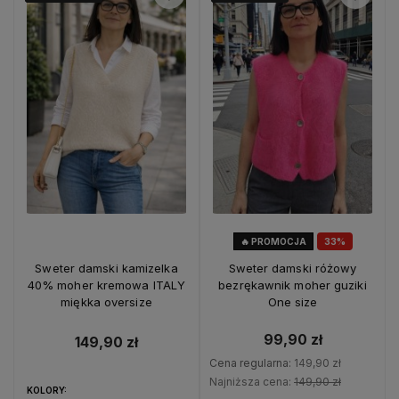
🔥 PROMOCJA
33%
OKAZJA
Sweter damski kamizelka
Sweter damski różowy
40% moher kremowa ITALY
bezrękawnik moher guziki
miękka oversize
One size
99,90 zł
149,90 zł
Cena regularna:
149,90 zł
Najniższa cena:
149,90 zł
KOLORY: