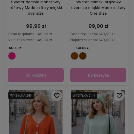
Sweter damski moherowy
Sweter damski brązowy
różowy Made in Italy miękki
oversize miękki Made in Italy
oversize
One Size
99,90 zł
99,90 zł
Cena regularna:
149,90 zł
Cena regularna:
149,90 zł
Najniższa cena:
149,90 zł
Najniższa cena:
149,90 zł
KOLORY:
KOLORY:
Do koszyka
Do koszyka
Do ulubionych
Do ulubio
WYSYŁKA 24H
WYSYŁKA 24H
WYSYŁKA 24H
WYSYŁKA 24H