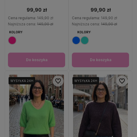
99,90 zł
99,90 zł
Cena regularna:
149,90 zł
Cena regularna:
149,90 zł
Najniższa cena:
149,90 zł
Najniższa cena:
149,90 zł
KOLORY:
KOLORY:
Do koszyka
Do koszyka
Do ulubionych
Do ulubio
WYSYŁKA 24H
WYSYŁKA 24H
WYSYŁKA 24H
WYSYŁKA 24H