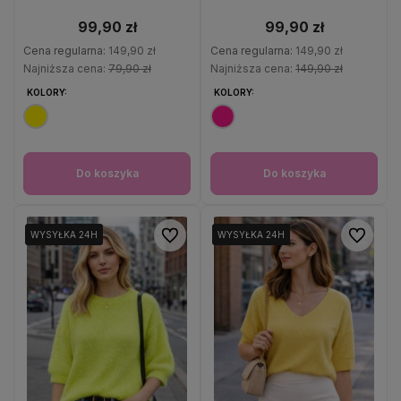
99,90 zł
99,90 zł
Cena regularna:
149,90 zł
Cena regularna:
149,90 zł
Najniższa cena:
79,90 zł
Najniższa cena:
149,90 zł
KOLORY:
KOLORY:
Do koszyka
Do koszyka
Do ulubionych
Do ulubio
WYSYŁKA 24H
WYSYŁKA 24H
WYSYŁKA 24H
WYSYŁKA 24H