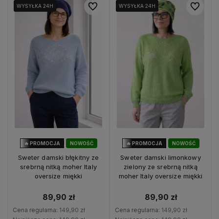
Do ulubionych
Do ulubio
WYSYŁKA 24H
WYSYŁKA 24H
WYSYŁKA 24H
WYSYŁKA 24H
WYSYŁKA 24H
WYSYŁKA 24H
🔥 PROMOCJA
NOWOŚĆ
🔥 PROMOCJA
NOWOŚĆ
40%
OKAZJA
40%
OKAZJA
Sweter damski błękitny ze
Sweter damski limonkowy
srebrną nitką moher Italy
zielony ze srebrną nitką
oversize miękki
moher Italy oversize miękki
89,90 zł
89,90 zł
Cena regularna:
149,90 zł
Cena regularna:
149,90 zł