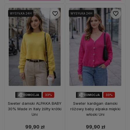
Do ulubionych
Do ulubio
WYSYŁKA 24H
WYSYŁKA 24H
WYSYŁKA 24H
WYSYŁKA 24H
🔥 PROMOCJA
33%
🔥 PROMOCJA
33%
OKAZJA
OKAZJA
Sweter damski ALPAKA BABY
Sweter kardigan damski
30% Made in Italy żółty krótki
różowy baby alpaka miękki
Uni
włoski Uni
99,90 zł
99,90 zł