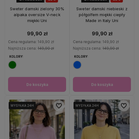
OKAZJA
OKAZJA
Sweter damski zielony 30%
Sweter damski niebieski z
alpaka oversize V-neck
półgolfem miękki ciepły
miękki Uni
Made in Italy Uni
99,90 zł
99,90 zł
Cena regularna:
149,90 zł
Cena regularna:
149,90 zł
Najniższa cena:
149,90 zł
Najniższa cena:
149,90 zł
KOLORY:
KOLORY:
Do koszyka
Do koszyka
Do ulubionych
Do ulubio
WYSYŁKA 24H
WYSYŁKA 24H
WYSYŁKA 24H
WYSYŁKA 24H