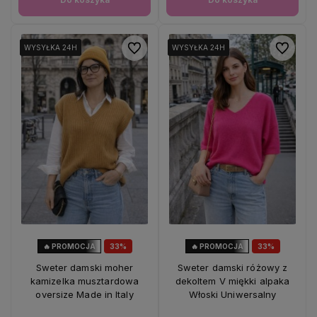
Do ulubionych
Do ulubio
WYSYŁKA 24H
WYSYŁKA 24H
WYSYŁKA 24H
WYSYŁKA 24H
WYSYŁKA 24H
WYSYŁKA 24H
🔥 PROMOCJA
33%
🔥 PROMOCJA
33%
OKAZJA
OKAZJA
Sweter damski moher
Sweter damski różowy z
kamizelka musztardowa
dekoltem V miękki alpaka
oversize Made in Italy
Włoski Uniwersalny