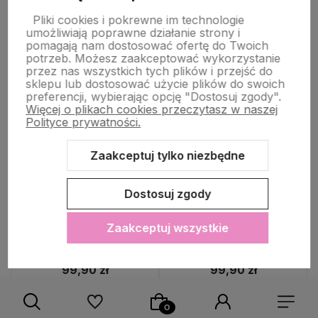
Pliki cookies i pokrewne im technologie
umożliwiają poprawne działanie strony i
pomagają nam dostosować ofertę do Twoich
potrzeb. Możesz zaakceptować wykorzystanie
przez nas wszystkich tych plików i przejść do
sklepu lub dostosować użycie plików do swoich
preferencji, wybierając opcję "Dostosuj zgody".
Więcej o plikach cookies przeczytasz w naszej
Polityce prywatności.
Zaakceptuj tylko niezbędne
Dostosuj zgody
🔥 PROMOCJA
33%
🔥 PROMOCJA
33%
OKAZJA
OKAZJA
Sweter damski ALPAKA BABY
Sweter damski kremowy
30% Made in Italy kobaltowy
alpaka Made in Italy luźny
Zaakceptuj wszystkie
krótki Uni
kardigan Uni
99,90 zł
99,90 zł
Cena regularna:
149,90 zł
Cena regularna:
149,90 zł
Najniższa cena:
149,90 zł
Najniższa cena:
149,90 zł