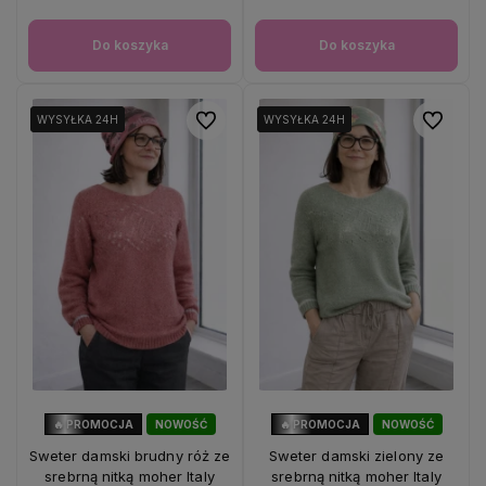
Do koszyka
Do koszyka
Do ulubionych
Do ulubio
WYSYŁKA 24H
WYSYŁKA 24H
WYSYŁKA 24H
WYSYŁKA 24H
🔥 PROMOCJA
NOWOŚĆ
🔥 PROMOCJA
NOWOŚĆ
40%
OKAZJA
40%
OKAZJA
Sweter damski brudny róż ze
Sweter damski zielony ze
srebrną nitką moher Italy
srebrną nitką moher Italy