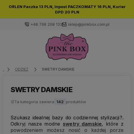
ORLEN Paczka
13 PLN,
Inpost PACZKOMATY
16 PLN,
Kurier
DPD
20 PLN
+48 798 208 133
sklep@pinkbox.com.pl
Zaloguj się
Załóż konto
ODZIEŻ
SWETRY DAMSKIE
SWETRY DAMSKIE
🛒
Ta kategoria zawiera
Wybierz coś dla siebie z naszej aktualnej oferty lub
142
produktów
zaloguj się, aby przywrócić dodane produkty do listy
z poprzedniej sesji.
Szukasz idealnej bazy do codziennej stylizacji?.
Odkryj nasze modne
swetry damskie
, które z
powodzeniem możesz nosić o każdej porze