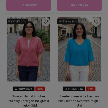
Do koszyka
Do koszyka
Do ulubionych
Do ulubio
WYSYŁKA 24H
WYSYŁKA 24H
WYSYŁKA 24H
WYSYŁKA 24H
🔥 PROMOCJA
33%
🔥 PROMOCJA
33%
OKAZJA
OKAZJA
Sweter damski moher
Sweter damski turkusowy
różowy kardigan na guziki
20% moher oversize miękki
miękki S/M
Uni