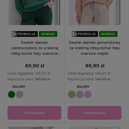
🔥 PROMOCJA
NOWOŚĆ
🔥 PROMOCJA
NOWOŚĆ
40%
OKAZJA
40%
OKAZJA
Sweter damski
Sweter damski jasnoróżowy
ciemnozielony ze srebrną
ze srebrną nitką moher Italy
nitką moher Italy oversize
oversize miękki
miękki
89,90 zł
89,90 zł
Cena regularna:
149,90 zł
Cena regularna:
149,90 zł
Najniższa cena:
149,90 zł
Najniższa cena:
149,90 zł
KOLORY:
KOLORY:
Do koszyka
Do koszyka