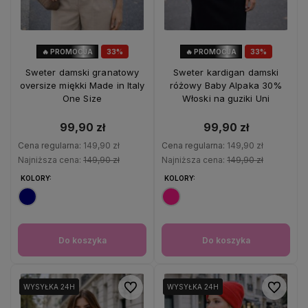
🔥 PROMOCJA
33%
🔥 PROMOCJA
33%
OKAZJA
OKAZJA
Sweter damski granatowy
Sweter kardigan damski
oversize miękki Made in Italy
różowy Baby Alpaka 30%
One Size
Włoski na guziki Uni
99,90 zł
99,90 zł
Cena regularna:
149,90 zł
Cena regularna:
149,90 zł
Najniższa cena:
149,90 zł
Najniższa cena:
149,90 zł
KOLORY:
KOLORY:
Do koszyka
Do koszyka
Do ulubionych
Do ulubio
WYSYŁKA 24H
WYSYŁKA 24H
WYSYŁKA 24H
WYSYŁKA 24H