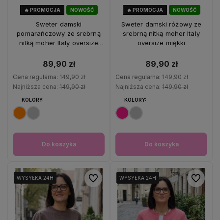
🔥 PROMOCJA
NOWOŚĆ
🔥 PROMOCJA
NOWOŚĆ
40%
OKAZJA
40%
OKAZJA
Sweter damski
Sweter damski różowy ze
pomarańczowy ze srebrną
srebrną nitką moher Italy
nitką moher Italy oversize
oversize miękki
miękki
89,90 zł
89,90 zł
Cena regularna:
149,90 zł
Cena regularna:
149,90 zł
Najniższa cena:
149,90 zł
Najniższa cena:
149,90 zł
KOLORY:
KOLORY:
Do koszyka
Do koszyka
Do ulubionych
Do ulubio
WYSYŁKA 24H
WYSYŁKA 24H
WYSYŁKA 24H
WYSYŁKA 24H
WYSYŁKA 24H
WYSYŁKA 24H