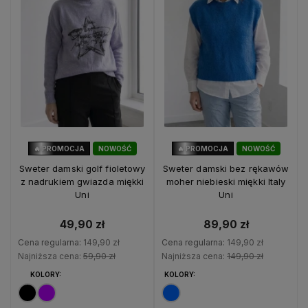
🔥 PROMOCJA
NOWOŚĆ
🔥 PROMOCJA
NOWOŚĆ
67%
OKAZJA
40%
OKAZJA
Sweter damski golf fioletowy
Sweter damski bez rękawów
z nadrukiem gwiazda miękki
moher niebieski miękki Italy
Uni
Uni
49,90 zł
89,90 zł
Cena regularna:
149,90 zł
Cena regularna:
149,90 zł
Najniższa cena:
59,90 zł
Najniższa cena:
149,90 zł
KOLORY:
KOLORY: