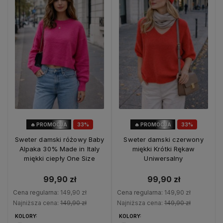
🔥 PROMOCJA
33%
🔥 PROMOCJA
33%
OKAZJA
OKAZJA
Sweter damski różowy Baby
Sweter damski czerwony
Alpaka 30% Made in Italy
miękki Krótki Rękaw
miękki ciepły One Size
Uniwersalny
99,90 zł
99,90 zł
Cena regularna:
149,90 zł
Cena regularna:
149,90 zł
Najniższa cena:
149,90 zł
Najniższa cena:
149,90 zł
KOLORY:
KOLORY: