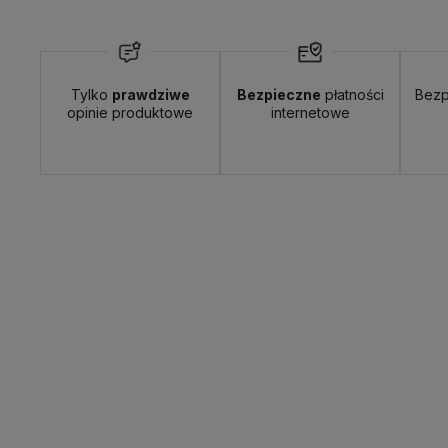
Tylko
prawdziwe
Bezpieczne
płatności
Bezp
Wyślemy do Ciebie w:
24 godziny
Dosta
opinie produktowe
internetowe