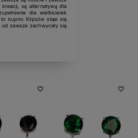
kreacji, są alternatywą dla
pełnienie dla wielbicielek
to kupno Klipsów staje się
e od zawsze zachwycały się
Do ulubionych
Do ulubionych
Do ulubio
Do ulubio