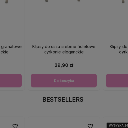
e granatowe
Klipsy do uszu srebrne fioletowe
Klipsy do
nckie
cyrkonie eleganckie
cyrk
29,90 zł
Do koszyka
BESTSELLERS
WYSYŁKA 2
WYSYŁKA 2
Do ulubionych
Do ulubionych