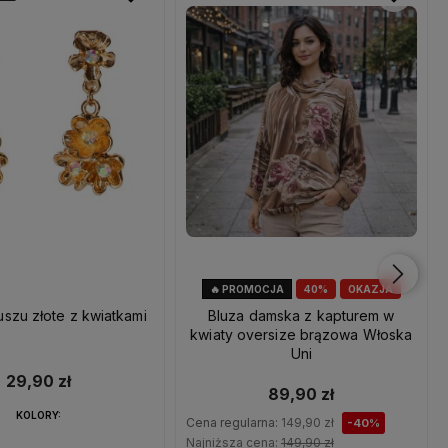
🔥 PROMOCJA
40%
OKAZJA
uszu złote z kwiatkami
Bluza damska z kapturem w
kwiaty oversize brązowa Włoska
Uni
29,90 zł
89,90 zł
KOLORY:
Cena regularna:
149,90 zł
-40%
Najniższa cena:
149,90 zł