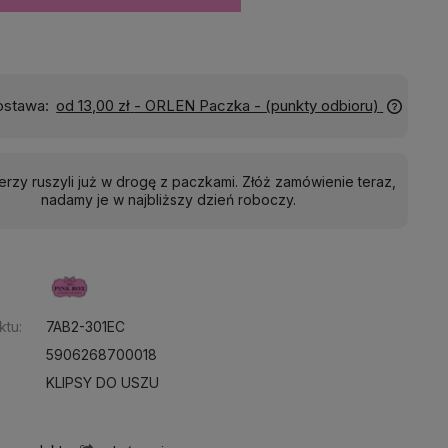
Wyślemy do Ciebie w:
24 godziny
ierzy ruszyli już w drogę z paczkami. Złóż zamówienie teraz,
nadamy je w najbliższy dzień roboczy.
:
ktu:
7AB2-301EC
5906268700018
KLIPSY DO USZU