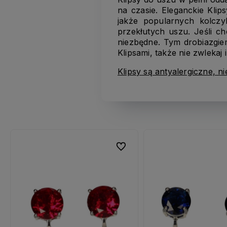
na czasie. Eleganckie Klip
jakże popularnych kolczyk
przekłutych uszu. Jeśli c
niezbędne. Tym drobiazgie
Klipsami, także nie zwlekaj 
Klipsy są antyalergiczne, n
ubionych
ubionych
Do ulubionych
Do ulubionych