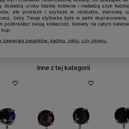
sy dodadzą uroku każdej kobiecie i nadadzą szyk każdej 
ów, ale prostsze i szybsze w obsłudze, stanowią uzu
hcesz, żeby Twoja stylówka była w pełni dopracowana, 
m podkreślisz swoją kobiecość. Kobiety na całym świeci
i kup.
ie zawierają związków: kadmu, niklu, czy ołowiu.
Inne z tej kategorii
Do ulubionych
Do ulubionych
Do ulubionych
Do ulubionych