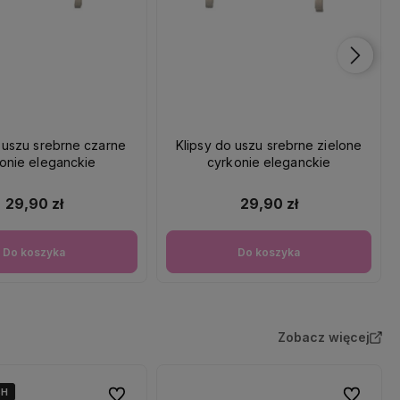
 uszu srebrne czarne
Klipsy do uszu srebrne zielone
onie eleganckie
cyrkonie eleganckie
29,90 zł
29,90 zł
Do koszyka
Do koszyka
Zobacz więcej
4H
4H
Do ulubionych
Do ulubio