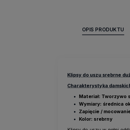
OPIS PRODUKTU
Klipsy do uszu srebrne du
Charakterystyka damskich
Materiał: Tworzywo s
Wymiary: średnica ok
Zapięcie / mocowanie
Kolor: srebrny
Klipsy do uszu w pełni odda