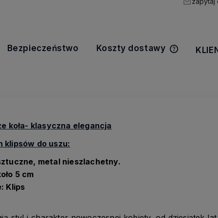
zapytaj
Bezpieczeństwo
Koszty dostawy
KLIE
Cena nie z
kosztów pła
że koła- klasyczna elegancja
 klipsów do uszu:
ztuczne, metal nieszlachetny.
oło 5 cm
: Klips
ją styl i charakter nowoczesnej kobiety, od dziesiątek l