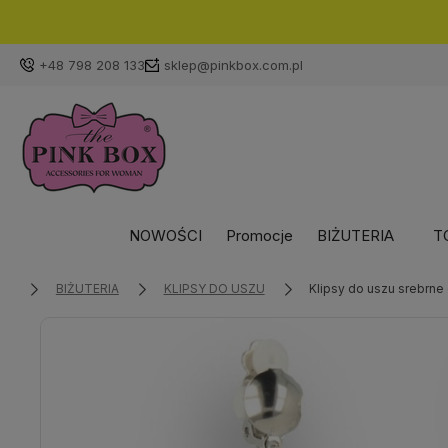
+48 798 208 133
sklep@pinkbox.com.pl
NOWOŚCI
Promocje
BIŻUTERIA
T
BIŻUTERIA
KLIPSY DO USZU
Klipsy do uszu srebrne