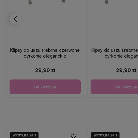
Klipsy do uszu srebrne czerwone
Klipsy do uszu srebrn
cyrkonie eleganckie
cyrkonie elega
29,90 zł
29,90 zł
Do koszyka
Do koszyka
WYSYŁKA 24H
WYSYŁKA 24H
WYSYŁKA 24H
WYSYŁKA 24H
WYSYŁKA 24H
WYSYŁKA 24H
Do ulubionych