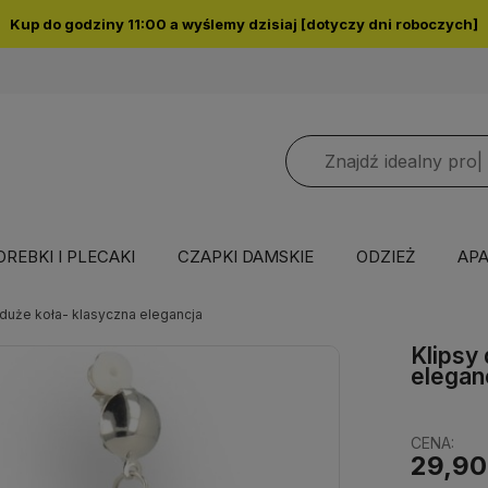
Kup do godziny 11:00 a wyślemy dzisiaj [dotyczy dni roboczych]
OREBKI I PLECAKI
CZAPKI DAMSKIE
ODZIEŻ
APA
 duże koła- klasyczna elegancja
Klipsy
elegan
CENA:
29,90