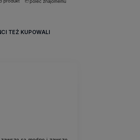
 o produkt
poleć znajomemu
NCI TEŻ KUPOWALI
awiera ewentualnych
tności
at zawsze są modne i zawsze