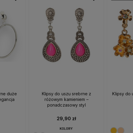
brne duże
Klipsy do uszu srebrne z
Klipsy do 
egancja
różowym kamieniem –
ponadczasowy styl
29,90 zł
KOLORY: