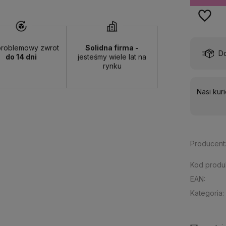
roblemowy zwrot
Solidna firma -
wa:
od 13,00 zł
- ORLEN Paczka - (punkty odbioru)
do 14 dni
jesteśmy wiele lat na
rynku
Nasi kur
Producent
Kod produ
EAN:
Kategoria: