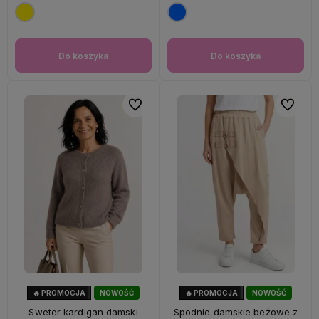
Do koszyka
Do koszyka
Do ulubionych
Do ulubi
🔥 PROMOCJA
NOWOŚĆ
🔥 PROMOCJA
NOWOŚĆ
33%
OKAZJA
56%
OKAZJA
Sweter kardigan damski
Spodnie damskie beżowe z