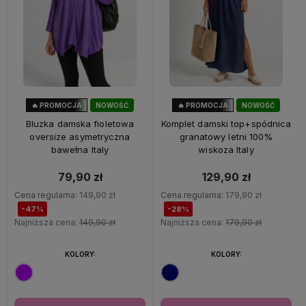
🔥 PROMOCJA
NOWOŚĆ
🔥 PROMOCJA
NOWOŚĆ
47%
OKAZJA
28%
OKAZJA
Bluzka damska fioletowa
Komplet damski top+spódnica
oversize asymetryczna
granatowy letni 100%
bawełna Italy
wiskoza Italy
79,90 zł
129,90 zł
Cena regularna:
149,90 zł
Cena regularna:
179,90 zł
-47%
-28%
Najniższa cena:
149,90 zł
Najniższa cena:
179,90 zł
KOLORY:
KOLORY: