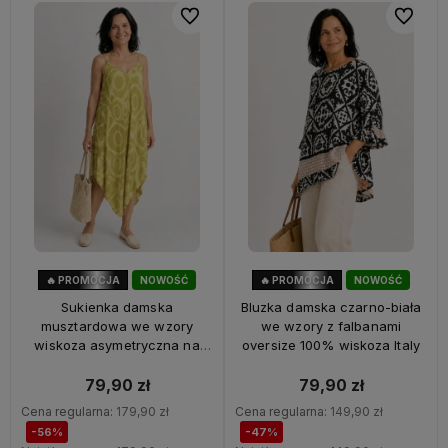
Do ulubionych
Do ulubi
🔥 PROMOCJA
NOWOŚĆ
🔥 PROMOCJA
NOWOŚĆ
56%
OKAZJA
47%
OKAZJA
Sukienka damska
Bluzka damska czarno-biała
musztardowa we wzory
we wzory z falbanami
wiskoza asymetryczna na
oversize 100% wiskoza Italy
ramiączkach Italy
79,90 zł
79,90 zł
Cena regularna:
179,90 zł
Cena regularna:
149,90 zł
-56%
-47%