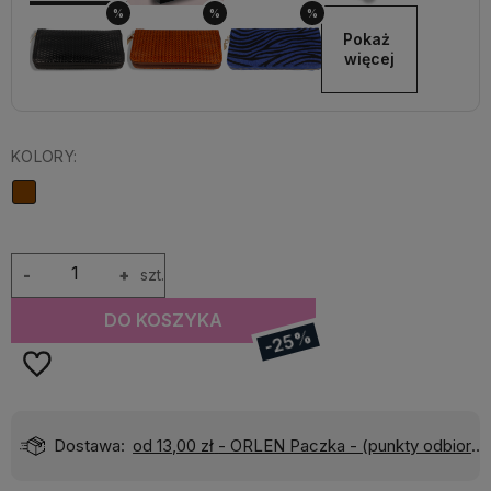
%
%
%
Pokaż 
więcej
KOLORY:
-
+
szt.
DO KOSZYKA
-25%
)
Wyślemy do Ciebie w:
24 godziny