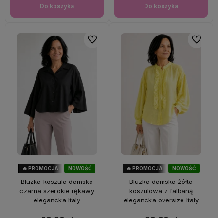
Do koszyka
Do koszyka
Do ulubionych
Do ulubi
🔥 PROMOCJA
NOWOŚĆ
🔥 PROMOCJA
NOWOŚĆ
40%
OKAZJA
33%
OKAZJA
Bluzka koszula damska
Bluzka damska żółta
czarna szerokie rękawy
koszulowa z falbaną
elegancka Italy
elegancka oversize Italy