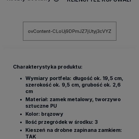
Cena nie zawiera ewentualnych
kosztów płatności
ovContent-CLoUj9DPmJZ7jUtyj3cVYZ
Charakterystyka produktu:
Wymiary portfela: długość ok. 19,5 cm,
szerokość ok. 9,5 cm, grubość ok. 2,6
cm
Materiał: zamek metalowy, tworzywo
sztuczne PU
Kolor: brązowy
Ilość przegródek w środku: 3
Kieszeń na drobne zapinana zamkiem:
TAK