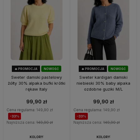
🔥 PROMOCJA
NOWOŚĆ
🔥 PROMOCJA
NOWOŚĆ
33%
OKAZJA
33%
OKAZJA
Sweter damski pastelowy
Sweter kardigan damski
żółty 30% alpaka bufki krótki
niebieski 30% baby alpaka
rękaw Italy
ozdobne guziki M/L
99,90 zł
99,90 zł
Cena regularna:
149,90 zł
Cena regularna:
149,90 zł
-33%
-33%
Najniższa cena:
149,90 zł
Najniższa cena:
149,90 zł
KOLORY:
KOLORY: