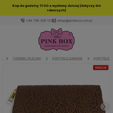
Kup do godziny 11:00 a wyślemy dzisiaj [dotyczy dni
roboczych]
+48 798 208 133
sklep@pinkbox.com.pl
Zaloguj się
Załóż konto
TOREBKI I PLECAKI
PORTFELE DAMSKIE
PORTFELE D
OKAZJA
Wybierz coś dla siebie z naszej aktualnej oferty lub
zaloguj się, aby przywrócić dodane produkty do listy
z poprzedniej sesji.