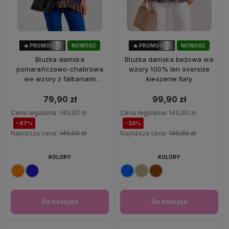
🔥 PROMOCJA
NOWOŚĆ
🔥 PROMOCJA
NOWOŚĆ
47%
OKAZJA
33%
OKAZJA
Bluzka damska
Bluzka damska beżowa we
pomarańczowo-chabrowa
wzory 100% len oversize
we wzory z falbanami
kieszenie Italy
oversize 100% wiskoza Italy
79,90 zł
99,90 zł
Cena regularna:
149,90 zł
Cena regularna:
149,90 zł
-47%
-33%
Najniższa cena:
149,90 zł
Najniższa cena:
149,90 zł
KOLORY:
KOLORY:
Do koszyka
Do koszyka