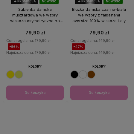
🔥 PROMOCJA
NOWOŚĆ
🔥 PROMOCJA
NOWOŚĆ
56%
OKAZJA
47%
OKAZJA
Sukienka damska
Bluzka damska czarno-biała
musztardowa we wzory
we wzory z falbanami
wiskoza asymetryczna na
oversize 100% wiskoza Italy
ramiączkach Italy
79,90 zł
79,90 zł
Cena regularna:
179,90 zł
Cena regularna:
149,90 zł
-56%
-47%
Najniższa cena:
179,90 zł
Najniższa cena:
149,90 zł
KOLORY:
KOLORY:
Do koszyka
Do koszyka