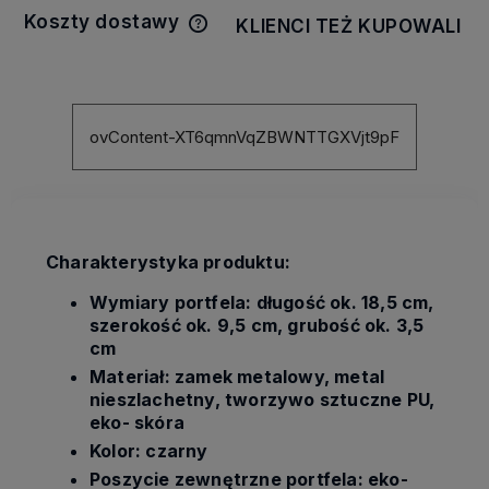
Koszty dostawy
KLIENCI TEŻ KUPOWALI
Cena nie zawiera ewentualnych
kosztów płatności
ovContent-XT6qmnVqZBWNTTGXVjt9pF
Charakterystyka produktu:
Wymiary portfela: długość ok. 18,5 cm,
szerokość ok. 9,5 cm, grubość ok. 3,5
cm
Materiał: zamek metalowy, metal
nieszlachetny, tworzywo sztuczne PU,
eko- skóra
Kolor: czarny
Poszycie zewnętrzne portfela: eko-