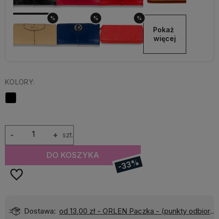
%
%
%
Pokaż 
więcej
KOLORY:
-
+
szt.
DO KOSZYKA
-33%
)
Wyślemy do Ciebie w:
24 godziny