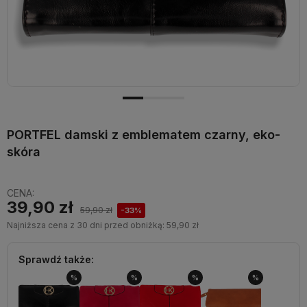
PORTFEL damski z emblematem czarny, eko-
skóra
CENA:
39,90 zł
59,90 zł
-33%
Najniższa cena z 30 dni przed obniżką:
59,90 zł
Sprawdź także:
%
%
%
%