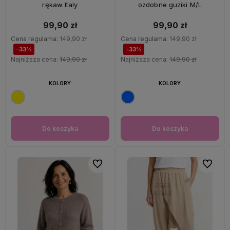
rękaw Italy
ozdobne guziki M/L
99,90 zł
99,90 zł
Cena regularna:
149,90 zł
Cena regularna:
149,90 zł
-33%
-33%
Najniższa cena:
149,90 zł
Najniższa cena:
149,90 zł
KOLORY:
KOLORY:
Do koszyka
Do koszyka
Do ulubionych
Do ulubi