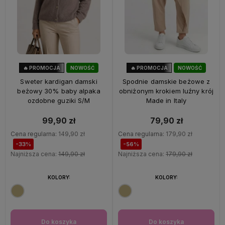
🔥 PROMOCJA
NOWOŚĆ
🔥 PROMOCJA
NOWOŚĆ
33%
OKAZJA
56%
OKAZJA
Sweter kardigan damski
Spodnie damskie beżowe z
beżowy 30% baby alpaka
obniżonym krokiem luźny krój
ozdobne guziki S/M
Made in Italy
99,90 zł
79,90 zł
Cena regularna:
149,90 zł
Cena regularna:
179,90 zł
-33%
-56%
Najniższa cena:
149,90 zł
Najniższa cena:
179,90 zł
KOLORY:
KOLORY:
Do koszyka
Do koszyka