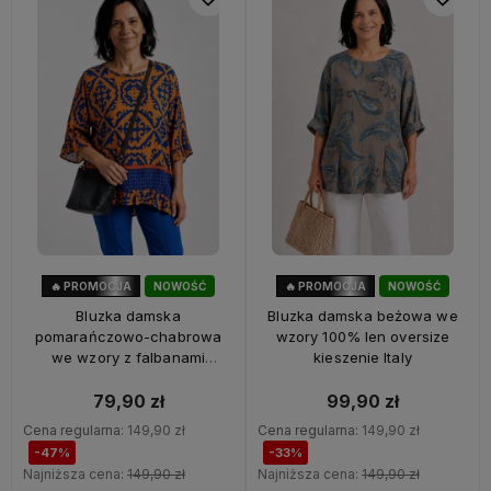
🔥 PROMOCJA
NOWOŚĆ
🔥 PROMOCJA
NOWOŚĆ
47%
OKAZJA
33%
OKAZJA
Bluzka damska
Bluzka damska beżowa we
pomarańczowo-chabrowa
wzory 100% len oversize
we wzory z falbanami
kieszenie Italy
oversize 100% wiskoza Italy
79,90 zł
99,90 zł
Cena regularna:
149,90 zł
Cena regularna:
149,90 zł
-47%
-33%
Najniższa cena:
149,90 zł
Najniższa cena:
149,90 zł