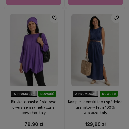
Do ulubionych
Do ulubi
🔥 PROMOCJA
NOWOŚĆ
🔥 PROMOCJA
NOWOŚĆ
47%
OKAZJA
28%
OKAZJA
Bluzka damska fioletowa
Komplet damski top+spódnica
oversize asymetryczna
granatowy letni 100%
bawełna Italy
wiskoza Italy
79,90 zł
129,90 zł