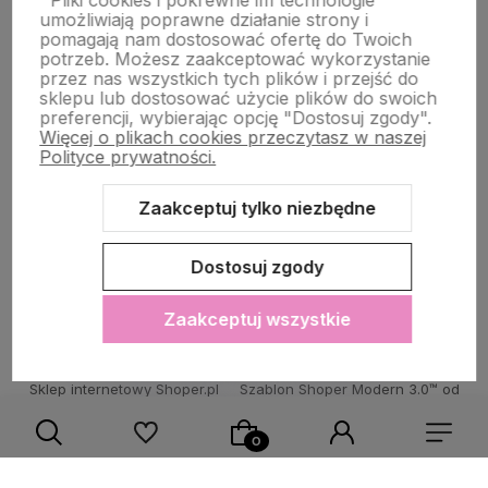
Pliki cookies i pokrewne im technologie
umożliwiają poprawne działanie strony i
STRONY INFORMACYJNE
pomagają nam dostosować ofertę do Twoich
potrzeb. Możesz zaakceptować wykorzystanie
przez nas wszystkich tych plików i przejść do
sklepu lub dostosować użycie plików do swoich
POMOC DLA KLIENTA
preferencji, wybierając opcję "Dostosuj zgody".
Więcej o plikach cookies przeczytasz w naszej
Polityce prywatności.
Zaakceptuj tylko niezbędne
Zawartość tej strony jest chroniona prawem autorskim - PINK BOX®
Dostosuj zgody
Zaakceptuj wszystkie
Sklep internetowy Shoper.pl
Szablon Shoper Modern 3.0™
od
GrowCommerce