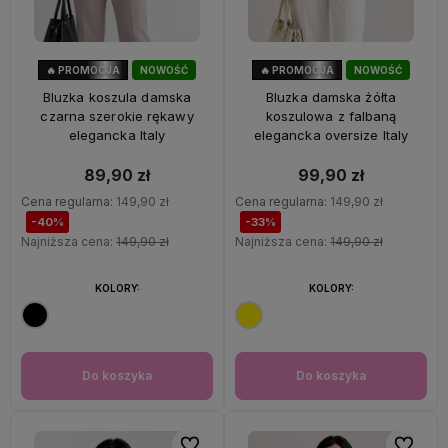
🔥 PROMOCJA
NOWOŚĆ
🔥 PROMOCJA
NOWOŚĆ
40%
OKAZJA
33%
OKAZJA
Bluzka koszula damska
Bluzka damska żółta
czarna szerokie rękawy
koszulowa z falbaną
elegancka Italy
elegancka oversize Italy
89,90 zł
99,90 zł
Cena regularna:
149,90 zł
Cena regularna:
149,90 zł
-40%
-33%
Najniższa cena:
149,90 zł
Najniższa cena:
149,90 zł
KOLORY:
KOLORY:
Do koszyka
Do koszyka
Do ulubionych
Do ulubi