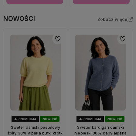
NOWOŚCI
Zobacz więcej
Do ulubionych
Do ulubi
🔥 PROMOCJA
NOWOŚĆ
🔥 PROMOCJA
NOWOŚĆ
33%
OKAZJA
33%
OKAZJA
Sweter damski pastelowy
Sweter kardigan damski
żółty 30% alpaka bufki krótki
niebieski 30% baby alpaka