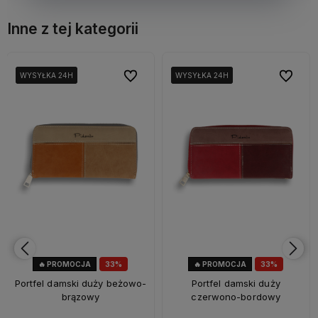
Inne z tej kategorii
bionych
bionych
Do ulubionych
Do ulubionych
Do ulubi
Do ulubi
WYSYŁKA 24H
WYSYŁKA 24H
WYSYŁKA 24H
WYSYŁKA 24H
WYSYŁKA 24H
WYSYŁKA 24H
🔥 PROMOCJA
33%
🔥 PROMOCJA
33%
OKAZJA
OKAZJA
Portfel damski duży beżowo-
Portfel damski duży
brązowy
czerwono-bordowy