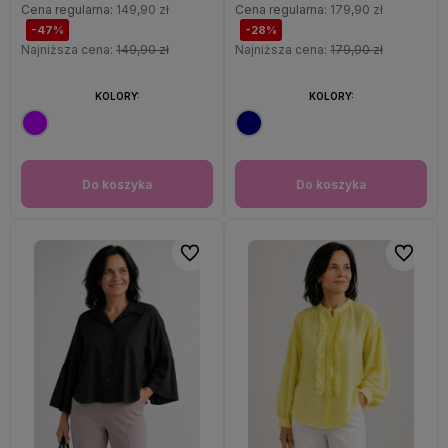
Cena regularna:
149,90 zł
Cena regularna:
179,90 zł
-47%
-28%
Najniższa cena:
149,90 zł
Najniższa cena:
179,90 zł
KOLORY:
KOLORY:
Do koszyka
Do koszyka
Do ulubionych
Do ulubi