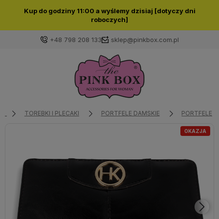
Kup do godziny 11:00 a wyślemy dzisiaj [dotyczy dni
roboczych]
+48 798 208 133
sklep@pinkbox.com.pl
Zaloguj się
Załóż konto
TOREBKI I PLECAKI
PORTFELE DAMSKIE
PORTFELE D
OKAZJA
Wybierz coś dla siebie z naszej aktualnej oferty lub
zaloguj się, aby przywrócić dodane produkty do listy
z poprzedniej sesji.