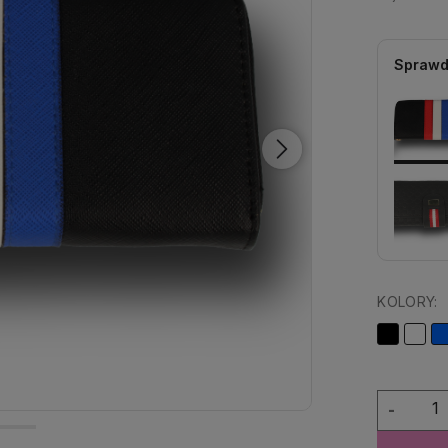
Sprawd
KOLORY:
-