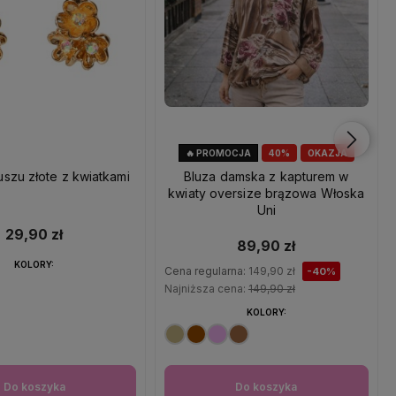
🔥 PROMOCJA
40%
OKAZJA
uszu złote z kwiatkami
Bluza damska z kapturem w
kwiaty oversize brązowa Włoska
Uni
29,90 zł
89,90 zł
KOLORY:
Cena regularna:
149,90 zł
-40%
Najniższa cena:
149,90 zł
KOLORY:
Do koszyka
Do koszyka