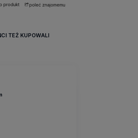
 o produkt
poleć znajomemu
NCI TEŻ KUPOWALI
awiera ewentualnych
tności
m