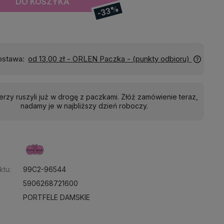
DO KOSZYKA
-33%
Wyślemy do Ciebie w:
24 godziny
ierzy ruszyli już w drogę z paczkami. Złóż zamówienie teraz,
nadamy je w najbliższy dzień roboczy.
:
ktu:
99C2-96544
5906268721600
PORTFELE DAMSKIE