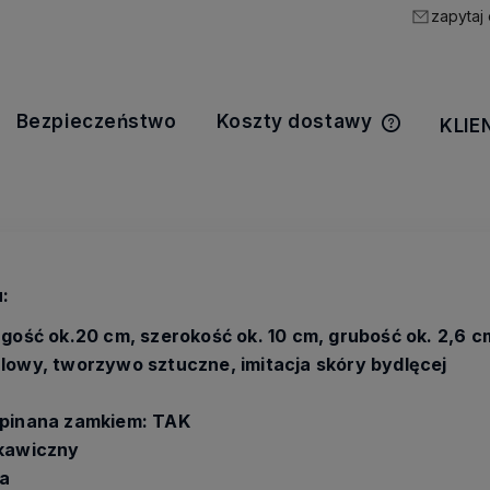
zapytaj
Bezpieczeństwo
Koszty dostawy
KLIE
Cena nie z
kosztów pła
:
ugość ok.20 cm, szerokość ok. 10 cm, grubość ok. 2,6 c
lowy, tworzywo sztuczne, imitacja skóry bydlęcej
apinana zamkiem: TAK
skawiczny
a