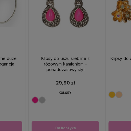
brne duże
Klipsy do uszu srebrne z
Klipsy do 
egancja
różowym kamieniem –
ponadczasowy styl
29,90 zł
KOLORY:
Do koszyka