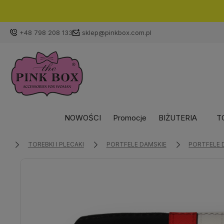
+48 798 208 133
sklep@pinkbox.com.pl
NOWOŚCI
Promocje
BIŻUTERIA
T
TOREBKI I PLECAKI
PORTFELE DAMSKIE
PORTFELE 