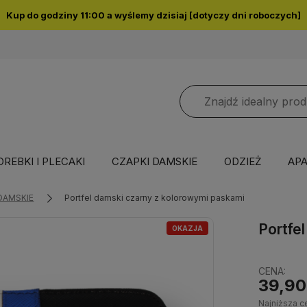
Kup do godziny 11:00 a wyślemy dzisiaj [dotyczy dni roboczych]
OREBKI I PLECAKI
CZAPKI DAMSKIE
ODZIEŻ
APA
DAMSKIE
Portfel damski czarny z kolorowymi paskami
Portfe
OKAZJA
CENA:
39,90
Najniższa c