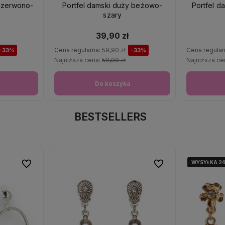
 czerwono-
Portfel damski duży beżowo-
Portfel d
szary
39,90 zł
Cena regularna:
59,90 zł
Cena regular
-33%
-33%
Najniższa cena:
59,90 zł
Najniższa ce
Do koszyka
BESTSELLERS
WYSYŁKA 2
WYSYŁKA 2
WYSYŁKA 2
Do ulubionych
Do ulubionych