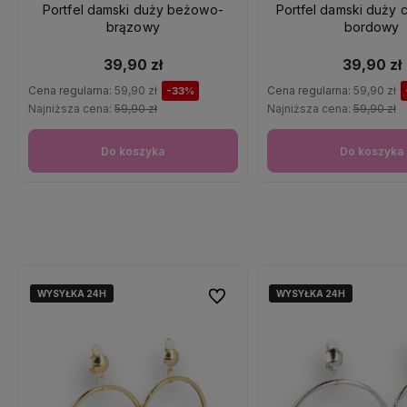
Portfel damski duży beżowo-
Portfel damski duży
brązowy
bordowy
39,90 zł
39,90 zł
Cena regularna:
59,90 zł
Cena regularna:
59,90 zł
-33%
Najniższa cena:
59,90 zł
Najniższa cena:
59,90 zł
Do koszyka
Do koszyka
WYSYŁKA 24H
WYSYŁKA 24H
WYSYŁKA 24H
WYSYŁKA 24H
Do ulubionych