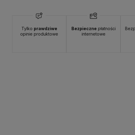
Tylko
prawdziwe
Bezpieczne
płatności
Bezp
opinie produktowe
internetowe
Wyślemy do Ciebie w:
24 godziny
Dosta