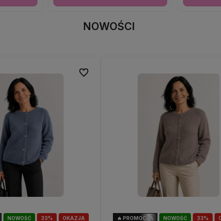
NOWOŚCI
Do ulubionych
NOWOŚĆ
33%
OKAZJA
🔥 PROMOCJA
NOWOŚĆ
33%