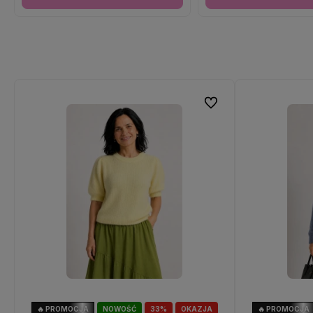
Do ulubionych
🔥 PROMOCJA
NOWOŚĆ
33%
OKAZJA
🔥 PROMOCJA