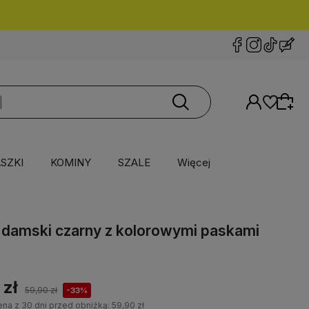
SZKI
KOMINY
SZALE
Więcej
l damski czarny z kolorowymi paskami
 zł
59,90 zł
-33%
ena z 30 dni przed obniżką:
59,90 zł