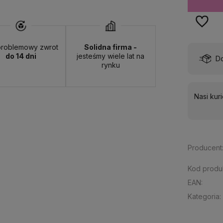
roblemowy zwrot
Solidna firma -
do 14 dni
jesteśmy wiele lat na
wa:
od 13,00 zł
- ORLEN Paczka - (punkty odbioru)
rynku
Nasi kur
Producent
Kod produ
EAN:
Kategoria: