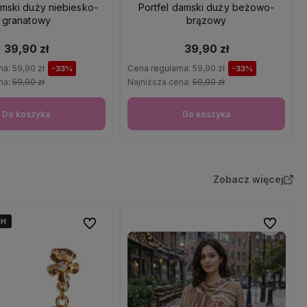
amski duży niebiesko-
Portfel damski duży beżowo-
granatowy
brązowy
39,90 zł
39,90 zł
na:
59,90 zł
Cena regularna:
59,90 zł
-33%
-33%
na:
59,90 zł
Najniższa cena:
59,90 zł
Do koszyka
Do koszyka
Zobacz więcej
4H
4H
4H
Do ulubionych
Do ulubio