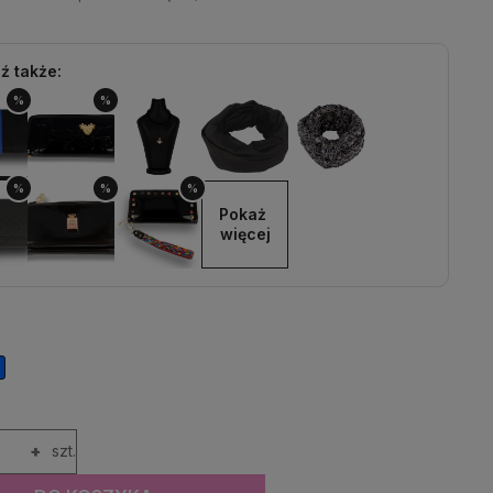
ź także:
%
%
%
%
%
Pokaż 
więcej
+
szt.