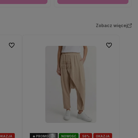
Zobacz więcej
Do ulubionych
Do ulubionych
OKAZJA
🔥 PROMOCJA
NOWOŚĆ
56%
OKAZJA