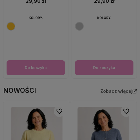
29,90 zł
29,90 zł
KOLORY:
KOLORY:
Do koszyka
Do koszyka
NOWOŚCI
Zobacz więcej
Do ulubionych
Do ulubi