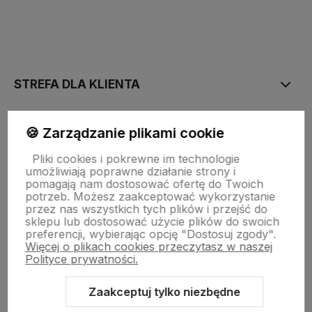
polityce prywatności
STREFA DLA KLIENTA
PŁATNOŚĆ I DOSTAWA
🍪 Zarządzanie plikami cookie
Pliki cookies i pokrewne im technologie
umożliwiają poprawne działanie strony i
STRONY INFORMACYJNE
pomagają nam dostosować ofertę do Twoich
potrzeb. Możesz zaakceptować wykorzystanie
przez nas wszystkich tych plików i przejść do
sklepu lub dostosować użycie plików do swoich
POMOC DLA KLIENTA
preferencji, wybierając opcję "Dostosuj zgody".
Więcej o plikach cookies przeczytasz w naszej
Polityce prywatności.
Zaakceptuj tylko niezbędne
Zawartość tej strony jest chroniona prawem autorskim - PINK BOX®