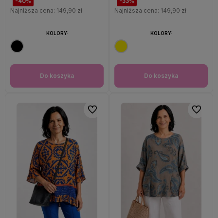
-40%
-33%
Najniższa cena:
149,90 zł
Najniższa cena:
149,90 zł
KOLORY:
KOLORY:
Do koszyka
Do koszyka
Do ulubionych
Do ulubi