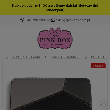
Kup do godziny 11:00 a wyślemy dzisiaj [dotyczy dni
roboczych]
+48 798 208 133
sklep@pinkbox.com.pl
Zaloguj się
Załóż konto
TOREBKI I PLECAKI
PORTFELE DAMSKIE
PORTFELE D
OKAZJA
Wybierz coś dla siebie z naszej aktualnej oferty lub
zaloguj się, aby przywrócić dodane produkty do listy
z poprzedniej sesji.