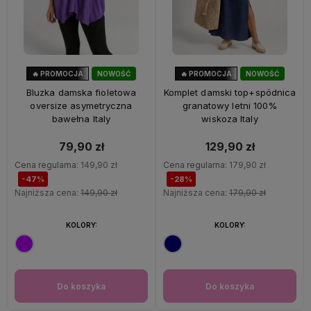
🔥 PROMOCJA
NOWOŚĆ
🔥 PROMOCJA
NOWOŚĆ
47%
OKAZJA
28%
OKAZJA
Bluzka damska fioletowa
Komplet damski top+spódnica
oversize asymetryczna
granatowy letni 100%
bawełna Italy
wiskoza Italy
79,90 zł
129,90 zł
Cena regularna:
149,90 zł
Cena regularna:
179,90 zł
-47%
-28%
Najniższa cena:
149,90 zł
Najniższa cena:
179,90 zł
KOLORY:
KOLORY:
Do koszyka
Do koszyka