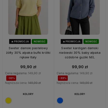
🔥 PROMOCJA
NOWOŚĆ
🔥 PROMOCJA
NOWOŚĆ
33%
OKAZJA
33%
OKAZJA
Sweter damski pastelowy
Sweter kardigan damski
żółty 30% alpaka bufki krótki
niebieski 30% baby alpaka
rękaw Italy
ozdobne guziki M/L
99,90 zł
99,90 zł
Cena regularna:
149,90 zł
Cena regularna:
149,90 zł
-33%
-33%
Najniższa cena:
149,90 zł
Najniższa cena:
149,90 zł
KOLORY:
KOLORY: