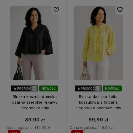
Do ulubionych
Do ulubi
🔥 PROMOCJA
NOWOŚĆ
🔥 PROMOCJA
NOWOŚĆ
40%
OKAZJA
33%
OKAZJA
Bluzka koszula damska
Bluzka damska żółta
czarna szerokie rękawy
koszulowa z falbaną
elegancka Italy
elegancka oversize Italy
89,90 zł
99,90 zł
Cena regularna:
149,90 zł
Cena regularna:
149,90 zł