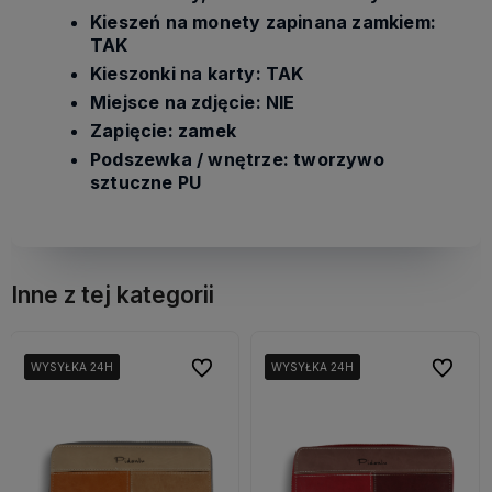
Kieszeń na monety zapinana zamkiem:
TAK
Kieszonki na karty: TAK
Miejsce na zdjęcie: NIE
Zapięcie: zamek
Podszewka / wnętrze: tworzywo
sztuczne PU
Inne z tej kategorii
bionych
bionych
Do ulubionych
Do ulubionych
Do ulubi
Do ulubi
WYSYŁKA 24H
WYSYŁKA 24H
WYSYŁKA 24H
WYSYŁKA 24H
WYSYŁKA 24H
WYSYŁKA 24H