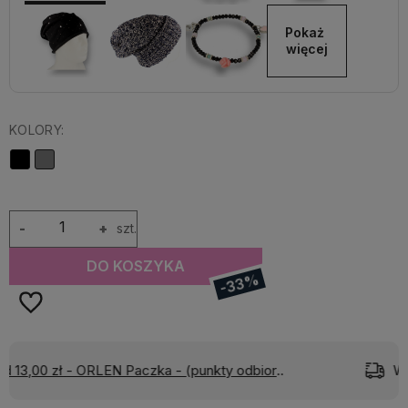
Pokaż 
więcej
KOLORY:
-
+
szt.
DO KOSZYKA
-33%
)
Wyślemy do Ciebie w:
24 godziny