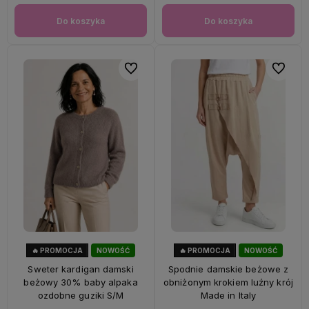
Do koszyka
Do koszyka
Do ulubionych
Do ulubi
🔥 PROMOCJA
NOWOŚĆ
🔥 PROMOCJA
NOWOŚĆ
33%
OKAZJA
56%
OKAZJA
Sweter kardigan damski
Spodnie damskie beżowe z
beżowy 30% baby alpaka
obniżonym krokiem luźny krój
ozdobne guziki S/M
Made in Italy