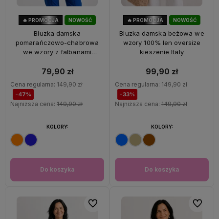
🔥 PROMOCJA
NOWOŚĆ
🔥 PROMOCJA
NOWOŚĆ
47%
OKAZJA
33%
OKAZJA
Bluzka damska
Bluzka damska beżowa we
pomarańczowo-chabrowa
wzory 100% len oversize
we wzory z falbanami
kieszenie Italy
oversize 100% wiskoza Italy
79,90 zł
99,90 zł
Cena regularna:
149,90 zł
Cena regularna:
149,90 zł
-47%
-33%
Najniższa cena:
149,90 zł
Najniższa cena:
149,90 zł
KOLORY:
KOLORY:
Do koszyka
Do koszyka
Do ulubionych
Do ulubi