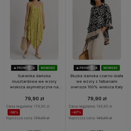
🔥 PROMOCJA
NOWOŚĆ
🔥 PROMOCJA
NOWOŚĆ
56%
OKAZJA
47%
OKAZJA
Sukienka damska
Bluzka damska czarno-biała
musztardowa we wzory
we wzory z falbanami
wiskoza asymetryczna na
oversize 100% wiskoza Italy
ramiączkach Italy
79,90 zł
79,90 zł
Cena regularna:
179,90 zł
Cena regularna:
149,90 zł
-56%
-47%
Najniższa cena:
179,90 zł
Najniższa cena:
149,90 zł