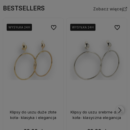
BESTSELLERS
Zobacz więcej
Do ulubionych
Do ulubi
WYSYŁKA 24H
WYSYŁKA 24H
WYSYŁKA 24H
WYSYŁKA 24H
WYSYŁKA 24H
WYSYŁKA 24H
Klipsy do uszu duże złote
Klipsy do uszu srebrne duże
koła- klasyka i elegancja
koła- klasyczna elegancja