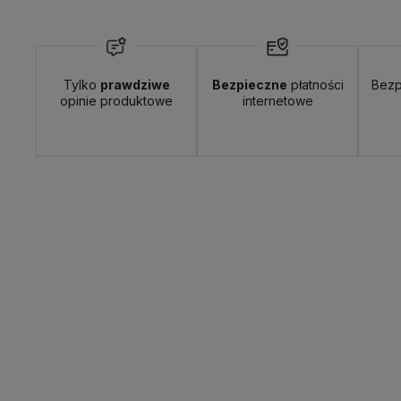
Tylko
prawdziwe
Bezpieczne
płatności
Bezp
opinie produktowe
internetowe
Wyślemy do Ciebie w:
24 godziny
Dosta