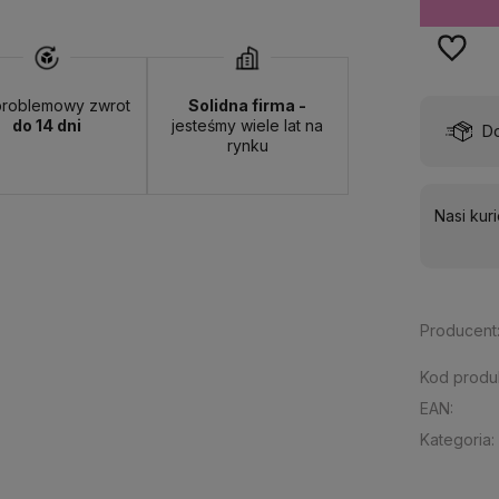
roblemowy zwrot
Solidna firma -
do 14 dni
jesteśmy wiele lat na
wa:
od 13,00 zł
- ORLEN Paczka - (punkty odbioru)
rynku
Nasi kur
Producent
Kod produ
EAN:
Kategoria: