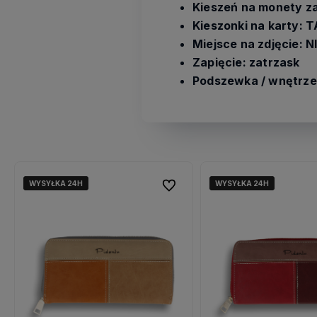
Kieszeń na monety z
Kieszonki na karty: 
Miejsce na zdjęcie: N
Zapięcie: zatrzask
Podszewka / wnętrze
WYSYŁKA 24H
WYSYŁKA 24H
WYSYŁKA 24H
WYSYŁKA 24H
ubionych
ubionych
Do ulubionych
Do ulubionych