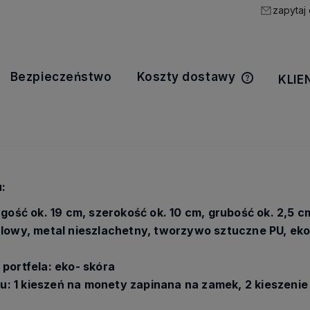
zapytaj
Bezpieczeństwo
Koszty dostawy
KLIE
Cena nie z
kosztów pła
:
gość ok. 19 cm, szerokość ok. 10 cm, grubość ok. 2,5 c
lowy, metal nieszlachetny, tworzywo sztuczne PU, eko
portfela: eko- skóra
ku: 1 kieszeń na monety zapinana na zamek, 2 kieszenie