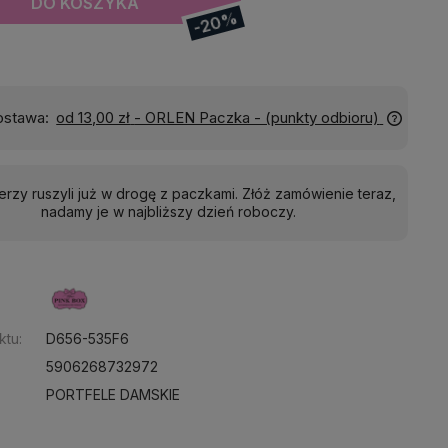
DO KOSZYKA
-20%
Wyślemy do Ciebie w:
24 godziny
ierzy ruszyli już w drogę z paczkami. Złóż zamówienie teraz,
nadamy je w najbliższy dzień roboczy.
:
ktu:
D656-535F6
5906268732972
PORTFELE DAMSKIE