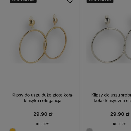
WYSYŁKA 24H
WYSYŁKA 24H
WYSYŁKA 24H
WYSYŁKA 24H
Do ulubionych
Klipsy do uszu duże złote koła-
Klipsy do uszu sre
klasyka i elegancja
koła- klasyczna el
29,90 zł
29,90 zł
KOLORY:
KOLORY: