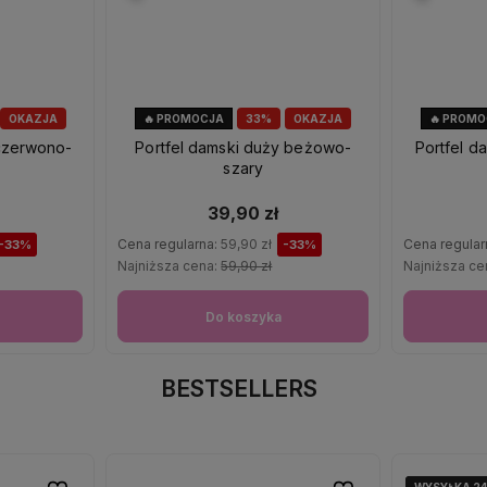
OKAZJA
🔥 PROMOCJA
33%
OKAZJA
🔥 PROM
 czerwono-
Portfel damski duży beżowo-
Portfel d
szary
39,90 zł
Cena regularna:
59,90 zł
Cena regular
-33%
-33%
Najniższa cena:
59,90 zł
Najniższa ce
Do koszyka
BESTSELLERS