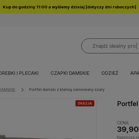
Kup do godziny 11:00 a wyślemy dzisiaj [dotyczy dni roboczych]
OREBKI I PLECAKI
CZAPKI DAMSKIE
ODZIEŻ
APA
DAMSKIE
Portfel damski z klamrą cieniowany szary
Portfe
OKAZJA
CENA:
39,90
Najniższa c