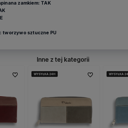
apinana zamkiem: TAK
TAK
IE
: tworzywo sztuczne PU
Inne z tej kategorii
WYSYŁKA 24H
WYSYŁKA 24H
WYSYŁKA 2
WYSYŁKA 2
Do ulubionych
Do ulubionych
Do ulubionych
Do ulubionych