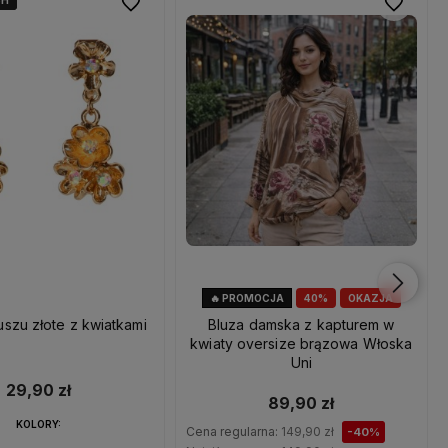
4H
4H
4H
Do ulubionych
Do ulubio
🔥 PROMOCJA
40%
OKAZJA
uszu złote z kwiatkami
Bluza damska z kapturem w
kwiaty oversize brązowa Włoska
Uni
29,90 zł
89,90 zł
KOLORY:
Cena regularna:
149,90 zł
-40%