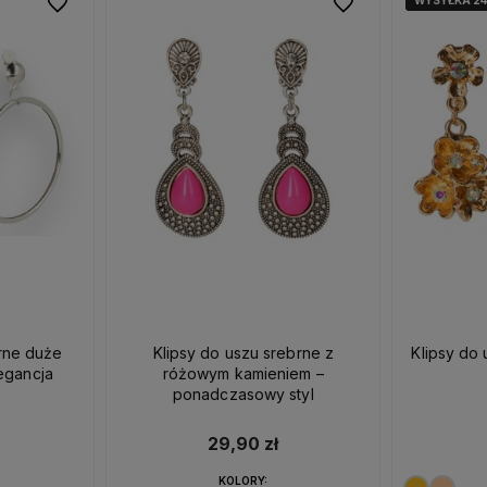
WYSYŁKA 2
WYSYŁKA 2
WYSYŁKA 2
Do ulubionych
Do ulubionych
brne duże
Klipsy do uszu srebrne z
Klipsy do 
egancja
różowym kamieniem –
ponadczasowy styl
29,90 zł
KOLORY: