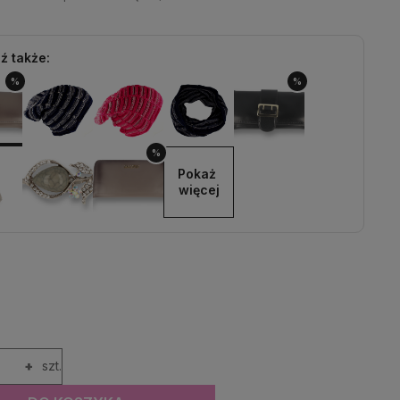
ź także:
%
%
%
Pokaż 
więcej
+
szt.