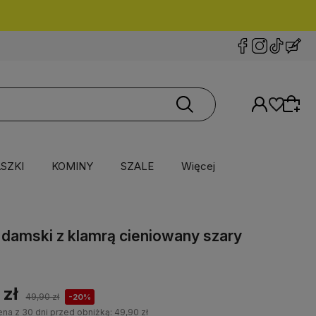
SZKI
KOMINY
SZALE
Więcej
l damski z klamrą cieniowany szary
 zł
49,90 zł
-20%
ena z 30 dni przed obniżką:
49,90 zł