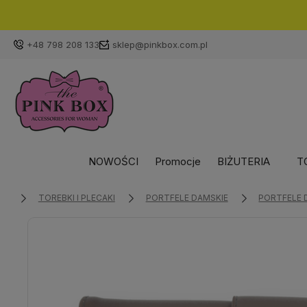
+48 798 208 133
sklep@pinkbox.com.pl
NOWOŚCI
Promocje
BIŻUTERIA
T
TOREBKI I PLECAKI
PORTFELE DAMSKIE
PORTFELE 