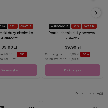
OCJA
33%
OKAZJA
🔥 PROMOCJA
33%
OKAZJA
amski duży niebiesko-
Portfel damski duży beżowo-
granatowy
brązowy
39,90 zł
39,90 zł
na:
59,90 zł
Cena regularna:
59,90 zł
-33%
-33%
na:
59,90 zł
Najniższa cena:
59,90 zł
Do koszyka
Do koszyka
Zobacz więcej