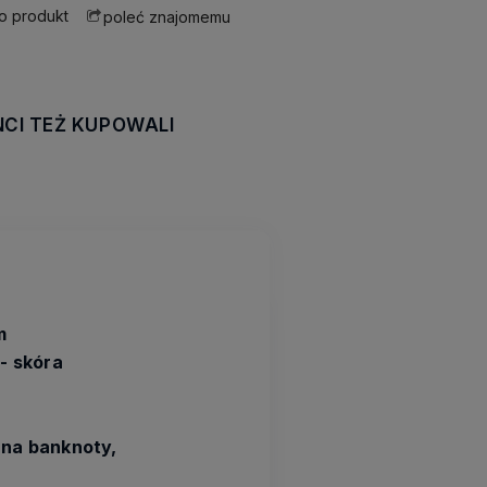
 o produkt
poleć znajomemu
NCI TEŻ KUPOWALI
awiera ewentualnych
tności
m
- skóra
 na banknoty,