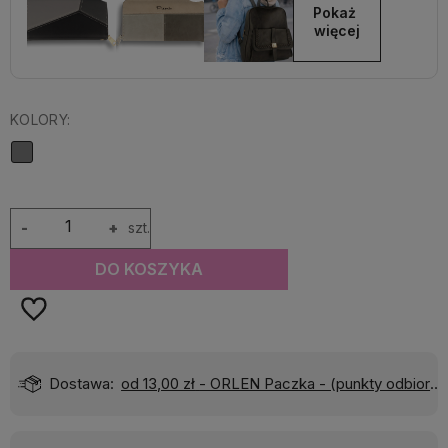
Pokaż 
więcej
KOLORY:
-
+
szt.
DO KOSZYKA
Dostawa:
od 13,00 zł
- ORLEN Paczka - (punkty odbioru)