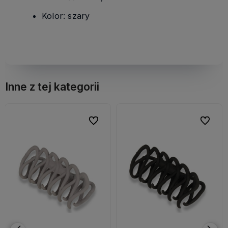
Kolor: szary
Inne z tej kategorii
bionych
bionych
Do ulubionych
Do ulubionych
Do ulubi
Do ulubi