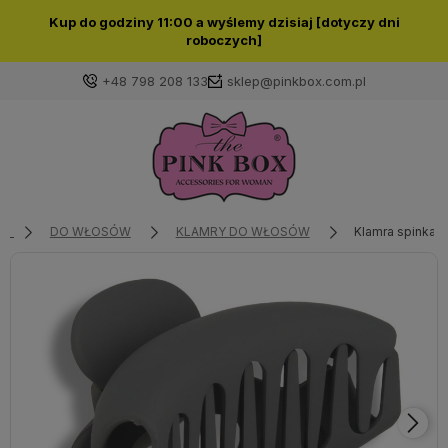
Kup do godziny 11:00 a wyślemy dzisiaj [dotyczy dni
roboczych]
+48 798 208 133
sklep@pinkbox.com.pl
Zaloguj się
Załóż konto
DO WŁOSÓW
KLAMRY DO WŁOSÓW
Klamra spinka 
Wybierz coś dla siebie z naszej aktualnej oferty lub
zaloguj się, aby przywrócić dodane produkty do listy
z poprzedniej sesji.