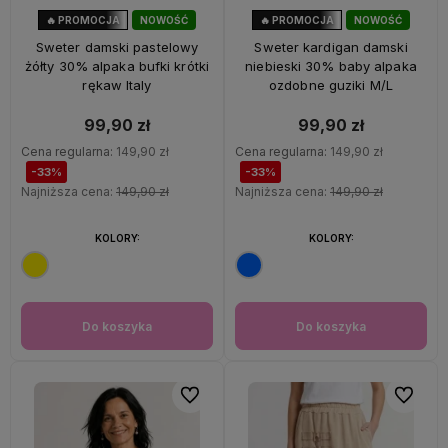
🔥 PROMOCJA
NOWOŚĆ
🔥 PROMOCJA
NOWOŚĆ
33%
OKAZJA
33%
OKAZJA
Sweter damski pastelowy
Sweter kardigan damski
żółty 30% alpaka bufki krótki
niebieski 30% baby alpaka
rękaw Italy
ozdobne guziki M/L
99,90 zł
99,90 zł
Cena regularna:
149,90 zł
Cena regularna:
149,90 zł
-33%
-33%
Najniższa cena:
149,90 zł
Najniższa cena:
149,90 zł
KOLORY:
KOLORY:
Do koszyka
Do koszyka
Do ulubionych
Do ulubi