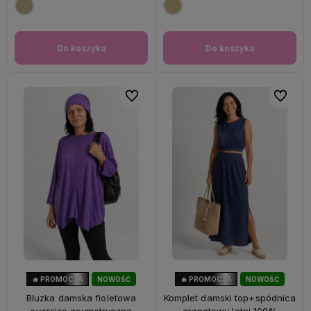
Do koszyka
Do koszyka
Do ulubionych
Do ulubi
🔥 PROMOCJA
NOWOŚĆ
🔥 PROMOCJA
NOWOŚĆ
47%
OKAZJA
28%
OKAZJA
Bluzka damska fioletowa
Komplet damski top+spódnica