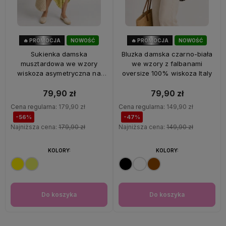
🔥 PROMOCJA
NOWOŚĆ
🔥 PROMOCJA
NOWOŚĆ
56%
OKAZJA
47%
OKAZJA
Sukienka damska
Bluzka damska czarno-biała
musztardowa we wzory
we wzory z falbanami
wiskoza asymetryczna na
oversize 100% wiskoza Italy
ramiączkach Italy
79,90 zł
79,90 zł
Cena regularna:
179,90 zł
Cena regularna:
149,90 zł
-56%
-47%
Najniższa cena:
179,90 zł
Najniższa cena:
149,90 zł
KOLORY:
KOLORY:
Do koszyka
Do koszyka