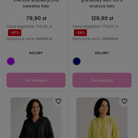
oversize asymetryczna
granatowy letni 100%
bawełna Italy
wiskoza Italy
79,90 zł
129,90 zł
Cena regularna:
149,90 zł
Cena regularna:
179,90 zł
-47%
-28%
Najniższa cena:
149,90 zł
Najniższa cena:
179,90 zł
KOLORY:
KOLORY:
Do koszyka
Do koszyka
Do ulubionych
Do ulubi