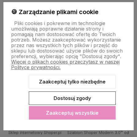
PŁATNOŚĆ I DOSTAWA
🍪 Zarządzanie plikami cookie
Pliki cookies i pokrewne im technologie
umożliwiają poprawne działanie strony i
STRONY INFORMACYJNE
pomagają nam dostosować ofertę do Twoich
potrzeb. Możesz zaakceptować wykorzystanie
przez nas wszystkich tych plików i przejść do
sklepu lub dostosować użycie plików do swoich
POMOC DLA KLIENTA
preferencji, wybierając opcję "Dostosuj zgody".
Więcej o plikach cookies przeczytasz w naszej
Polityce prywatności.
Zaakceptuj tylko niezbędne
Zawartość tej strony jest chroniona prawem autorskim - PINK BOX®
Dostosuj zgody
Zaakceptuj wszystkie
Sklep internetowy Shoper.pl
Szablon Shoper Modern 3.0™
od