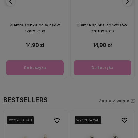
Klamra spinka do włosów
Klamra spinka do włosów
szary krab
czarny krab
14,90 zł
14,90 zł
Do koszyka
Do koszyka
BESTSELLERS
Zobacz więcej
Do ulubionych
Do ulubi
WYSYŁKA 24H
WYSYŁKA 24H
WYSYŁKA 24H
WYSYŁKA 24H
WYSYŁKA 24H
WYSYŁKA 24H