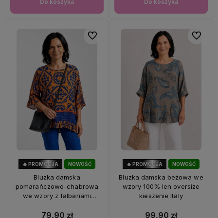
Do koszyka
Do koszyka
Do ulubionych
Do ulubi
🔥 PROMOCJA
NOWOŚĆ
🔥 PROMOCJA
NOWOŚĆ
47%
OKAZJA
33%
OKAZJA
Bluzka damska
Bluzka damska beżowa we
pomarańczowo-chabrowa
wzory 100% len oversize
we wzory z falbanami
kieszenie Italy
oversize 100% wiskoza Italy
79,90 zł
99,90 zł