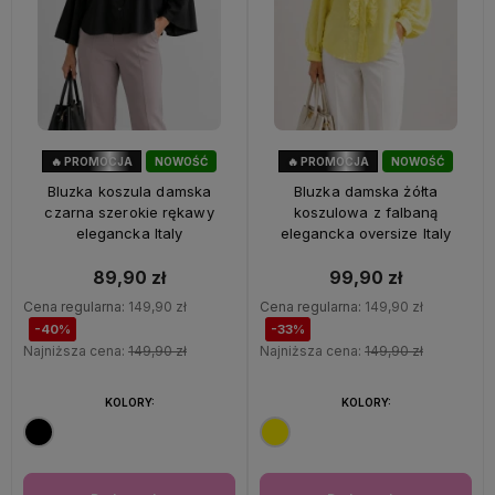
🔥 PROMOCJA
NOWOŚĆ
🔥 PROMOCJA
NOWOŚĆ
40%
OKAZJA
33%
OKAZJA
Bluzka koszula damska
Bluzka damska żółta
czarna szerokie rękawy
koszulowa z falbaną
elegancka Italy
elegancka oversize Italy
89,90 zł
99,90 zł
Cena regularna:
149,90 zł
Cena regularna:
149,90 zł
-40%
-33%
Najniższa cena:
149,90 zł
Najniższa cena:
149,90 zł
KOLORY:
KOLORY: