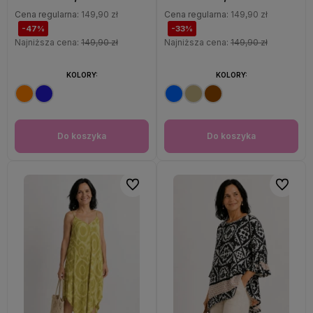
Cena regularna:
149,90 zł
Cena regularna:
149,90 zł
-47%
-33%
Najniższa cena:
149,90 zł
Najniższa cena:
149,90 zł
KOLORY:
KOLORY:
Do koszyka
Do koszyka
Do ulubionych
Do ulubi