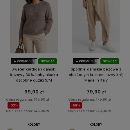
🔥 PROMOCJA
NOWOŚĆ
🔥 PROMOCJA
NOWOŚĆ
33%
OKAZJA
56%
OKAZJA
Sweter kardigan damski
Spodnie damskie beżowe z
beżowy 30% baby alpaka
obniżonym krokiem luźny krój
ozdobne guziki S/M
Made in Italy
99,90 zł
79,90 zł
Cena regularna:
149,90 zł
Cena regularna:
179,90 zł
-33%
-56%
Najniższa cena:
149,90 zł
Najniższa cena:
179,90 zł
KOLORY:
KOLORY: