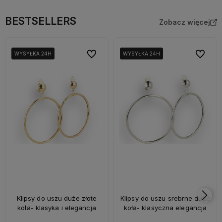
BESTSELLERS
Zobacz więcej
Do ulubionych
Do ulubi
WYSYŁKA 24H
WYSYŁKA 24H
WYSYŁKA 24H
WYSYŁKA 24H
Klipsy do uszu duże złote
Klipsy do uszu srebrne duże
koła- klasyka i elegancja
koła- klasyczna elegancja