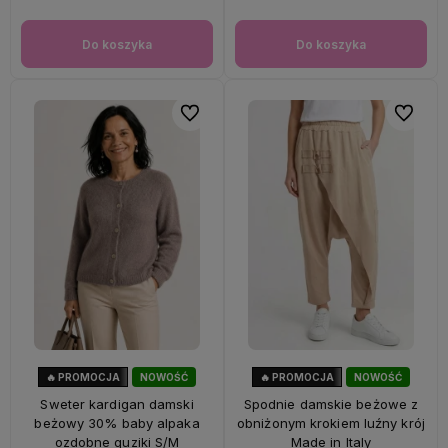
Do koszyka
Do koszyka
Do ulubionych
Do ulubi
🔥 PROMOCJA
NOWOŚĆ
🔥 PROMOCJA
NOWOŚĆ
33%
OKAZJA
56%
OKAZJA
Sweter kardigan damski
Spodnie damskie beżowe z
beżowy 30% baby alpaka
obniżonym krokiem luźny krój
ozdobne guziki S/M
Made in Italy