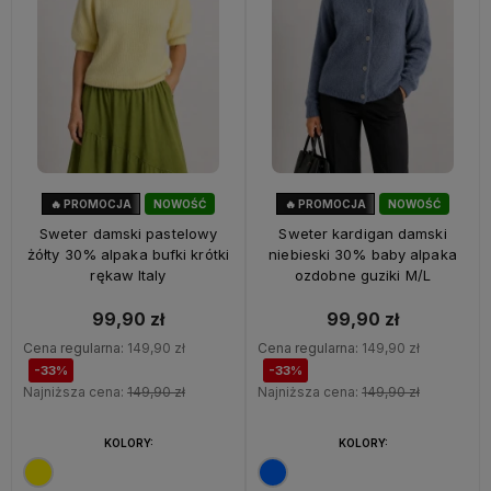
🔥 PROMOCJA
NOWOŚĆ
🔥 PROMOCJA
NOWOŚĆ
33%
OKAZJA
33%
OKAZJA
Sweter damski pastelowy
Sweter kardigan damski
żółty 30% alpaka bufki krótki
niebieski 30% baby alpaka
rękaw Italy
ozdobne guziki M/L
99,90 zł
99,90 zł
Cena regularna:
149,90 zł
Cena regularna:
149,90 zł
-33%
-33%
Najniższa cena:
149,90 zł
Najniższa cena:
149,90 zł
KOLORY:
KOLORY: