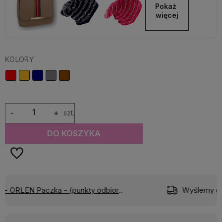
Pokaż 
więcej
KOLORY:
-
+
szt.
DO KOSZYKA
)
Wyślemy do Ciebie w:
24 godziny