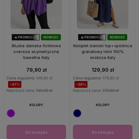
🔥 PROMOCJA
NOWOŚĆ
🔥 PROMOCJA
NOWOŚĆ
47%
OKAZJA
28%
OKAZJA
Bluzka damska fioletowa
Komplet damski top+spódnica
oversize asymetryczna
granatowy letni 100%
bawełna Italy
wiskoza Italy
79,90 zł
129,90 zł
Cena regularna:
149,90 zł
Cena regularna:
179,90 zł
-47%
-28%
Najniższa cena:
149,90 zł
Najniższa cena:
179,90 zł
KOLORY:
KOLORY:
Do koszyka
Do koszyka