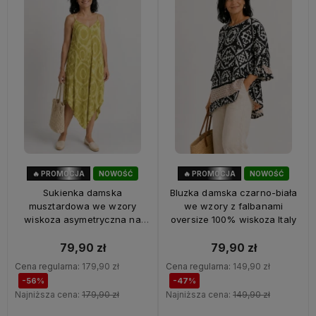
🔥 PROMOCJA
NOWOŚĆ
🔥 PROMOCJA
NOWOŚĆ
56%
OKAZJA
47%
OKAZJA
Sukienka damska
Bluzka damska czarno-biała
musztardowa we wzory
we wzory z falbanami
wiskoza asymetryczna na
oversize 100% wiskoza Italy
ramiączkach Italy
79,90 zł
79,90 zł
Cena regularna:
179,90 zł
Cena regularna:
149,90 zł
-56%
-47%
Najniższa cena:
179,90 zł
Najniższa cena:
149,90 zł