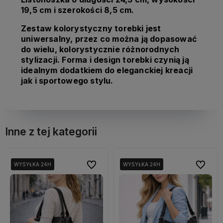
19,5 cm i szerokości 8,5 cm.
Zestaw kolorystyczny torebki jest
uniwersalny, przez co można ją dopasować
do wielu, kolorystycznie różnorodnych
stylizacji. Forma i design torebki czynią ją
idealnym dodatkiem do eleganckiej kreacji
jak i sportowego stylu.
Inne z tej kategorii
bionych
bionych
Do ulubionych
Do ulubionych
Do ulubi
Do ulubi
WYSYŁKA 24H
WYSYŁKA 24H
WYSYŁKA 24H
WYSYŁKA 24H