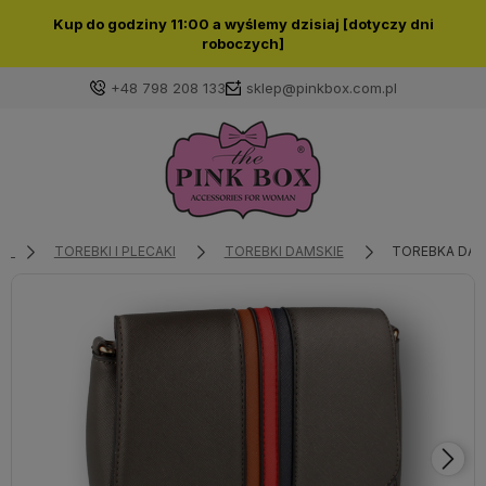
Kup do godziny 11:00 a wyślemy dzisiaj [dotyczy dni
roboczych]
+48 798 208 133
sklep@pinkbox.com.pl
Zaloguj się
Załóż konto
TOREBKI I PLECAKI
TOREBKI DAMSKIE
TOREBKA DAM
Wybierz coś dla siebie z naszej aktualnej oferty lub
zaloguj się, aby przywrócić dodane produkty do listy
z poprzedniej sesji.