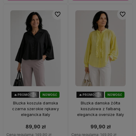
Do ulubionych
Do ulubi
🔥 PROMOCJA
NOWOŚĆ
🔥 PROMOCJA
NOWOŚĆ
40%
OKAZJA
33%
OKAZJA
Bluzka koszula damska
Bluzka damska żółta
czarna szerokie rękawy
koszulowa z falbaną
elegancka Italy
elegancka oversize Italy
89,90 zł
99,90 zł
Cena regularna:
149,90 zł
Cena regularna:
149,90 zł