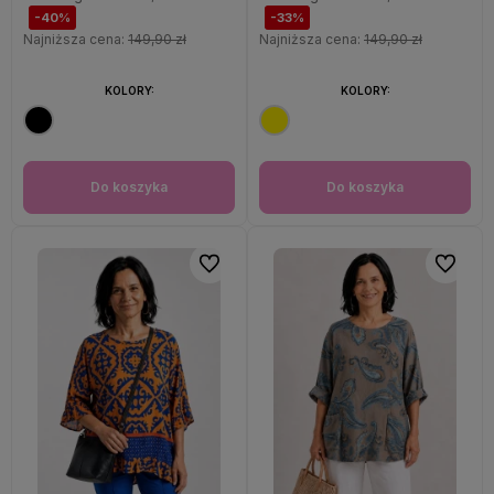
-40%
-33%
Najniższa cena:
149,90 zł
Najniższa cena:
149,90 zł
KOLORY:
KOLORY:
Do koszyka
Do koszyka
Do ulubionych
Do ulubi