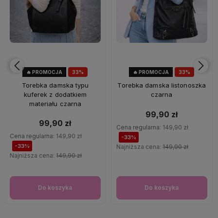
🔥 PROMOCJA
33%
🔥 PROMOCJA
33%
OKAZJA
OKAZJA
Torebka damska typu
Torebka damska listonoszka
kuferek z dodatkiem
czarna
materiału czarna
99,90 zł
99,90 zł
Cena regularna:
149,90 zł
Cena regularna:
149,90 zł
-33%
-33%
Najniższa cena:
149,90 zł
Najniższa cena:
149,90 zł
Do koszyka
Do koszyka