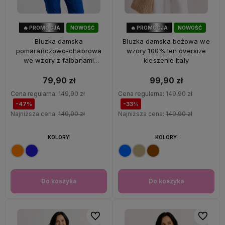
🔥 PROMOCJA
NOWOŚĆ
🔥 PROMOCJA
NOWOŚĆ
47%
OKAZJA
33%
OKAZJA
Bluzka damska
Bluzka damska beżowa we
pomarańczowo-chabrowa
wzory 100% len oversize
we wzory z falbanami
kieszenie Italy
oversize 100% wiskoza Italy
79,90 zł
99,90 zł
Cena regularna:
149,90 zł
Cena regularna:
149,90 zł
-47%
-33%
Najniższa cena:
149,90 zł
Najniższa cena:
149,90 zł
KOLORY:
KOLORY:
Do koszyka
Do koszyka
Do ulubionych
Do ulubi