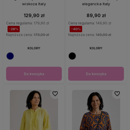
wiskoza Italy
elegancka Italy
129,90 zł
89,90 zł
Cena regularna:
179,90 zł
Cena regularna:
149,90 zł
-28%
-40%
Najniższa cena:
179,90 zł
Najniższa cena:
149,90 zł
KOLORY:
KOLORY:
Do koszyka
Do koszyka
Do ulubionych
Do ulubi