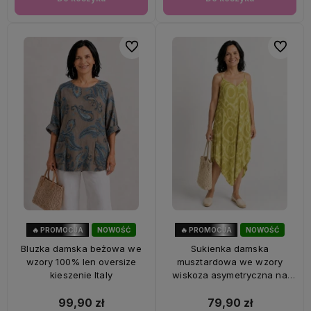
Do ulubionych
Do ulubi
🔥 PROMOCJA
NOWOŚĆ
🔥 PROMOCJA
NOWOŚĆ
33%
OKAZJA
56%
OKAZJA
Bluzka damska beżowa we
Sukienka damska
wzory 100% len oversize
musztardowa we wzory
kieszenie Italy
wiskoza asymetryczna na
ramiączkach Italy
99,90 zł
79,90 zł