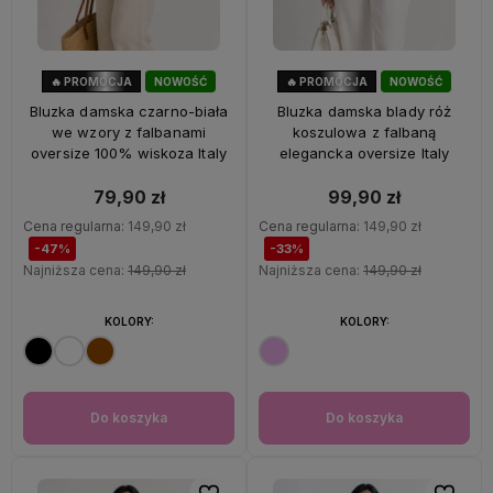
🔥 PROMOCJA
NOWOŚĆ
🔥 PROMOCJA
NOWOŚĆ
47%
OKAZJA
33%
OKAZJA
Bluzka damska czarno-biała
Bluzka damska blady róż
we wzory z falbanami
koszulowa z falbaną
oversize 100% wiskoza Italy
elegancka oversize Italy
79,90 zł
99,90 zł
Cena regularna:
149,90 zł
Cena regularna:
149,90 zł
-47%
-33%
Najniższa cena:
149,90 zł
Najniższa cena:
149,90 zł
KOLORY:
KOLORY:
Do koszyka
Do koszyka