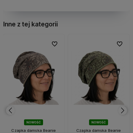
Inne z tej kategorii
bionych
bionych
Do ulubionych
Do ulubionych
Do ulubi
Do ulubi
NOWOŚĆ
NOWOŚĆ
Czapka damska Beanie
Czapka damska Beanie