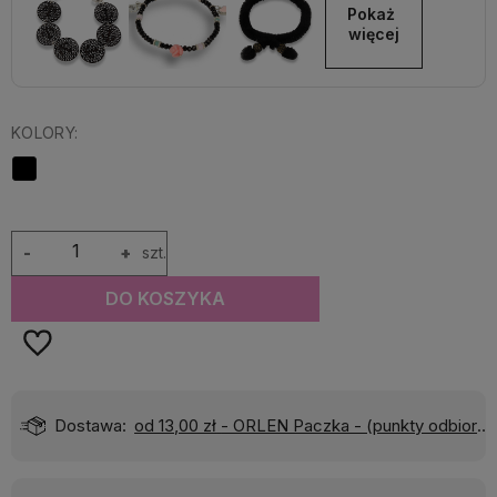
Pokaż 
więcej
KOLORY:
-
+
szt.
DO KOSZYKA
)
Wyślemy do Ciebie w:
24 godziny