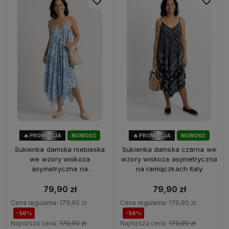
Do ulubionych
Do ulubi
🔥 PROMOCJA
NOWOŚĆ
🔥 PROMOCJA
NOWOŚĆ
56%
OKAZJA
56%
OKAZJA
Sukienka damska niebieska
Sukienka damska czarna we
we wzory wiskoza
wzory wiskoza asymetryczna
asymetryczna na
na ramiączkach Italy
ramiączkach Italy
79,90 zł
79,90 zł
Cena regularna:
179,90 zł
Cena regularna:
179,90 zł
-56%
-56%
Najniższa cena:
179,90 zł
Najniższa cena:
179,90 zł