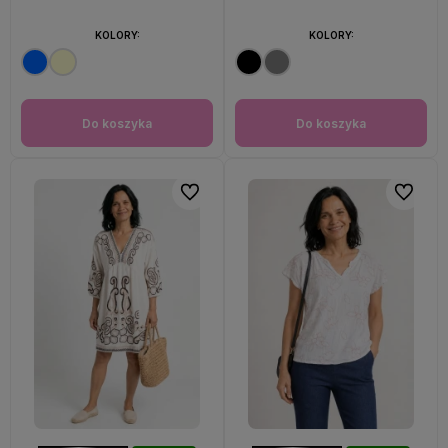
KOLORY:
KOLORY:
Do koszyka
Do koszyka
Do ulubionych
Do ulubi