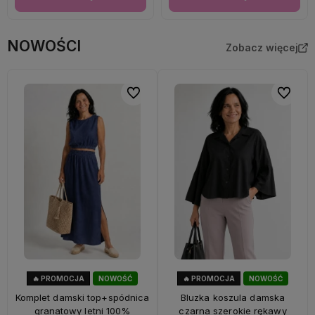
NOWOŚCI
Zobacz więcej
Do ulubionych
Do ulubi
🔥 PROMOCJA
NOWOŚĆ
🔥 PROMOCJA
NOWOŚĆ
28%
OKAZJA
40%
OKAZJA
Komplet damski top+spódnica
Bluzka koszula damska
granatowy letni 100%
czarna szerokie rękawy