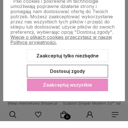
Pliki cookies i pokrewne im technologie
umożliwiają poprawne działanie strony i
STRONY INFORMACYJNE
pomagają nam dostosować ofertę do Twoich
potrzeb. Możesz zaakceptować wykorzystanie
przez nas wszystkich tych plików i przejść do
sklepu lub dostosować użycie plików do swoich
POMOC DLA KLIENTA
preferencji, wybierając opcję "Dostosuj zgody".
Więcej o plikach cookies przeczytasz w naszej
Polityce prywatności.
Zaakceptuj tylko niezbędne
Zawartość tej strony jest chroniona prawem autorskim - PINK BOX®
Dostosuj zgody
Zaakceptuj wszystkie
Sklep internetowy Shoper.pl
Szablon Shoper Modern 3.0™
od
GrowCommerce