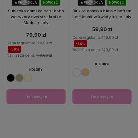
🔥 PROMOCJA
NOWOŚĆ
🔥 PROMOCJA
NOWOŚĆ
56%
OKAZJA
60%
OKAZJA
Sukienka damska ecru boho
Bluzka damska biała z haftem
we wzory oversize krótka
i cekinami w kwiaty lekka Italy
Made in Italy
59,90 zł
79,90 zł
Cena regularna:
149,90 zł
Cena regularna:
179,90 zł
-60%
-56%
Najniższa cena:
149,90 zł
Najniższa cena:
179,90 zł
KOLORY:
KOLORY:
Do koszyka
Do koszyka