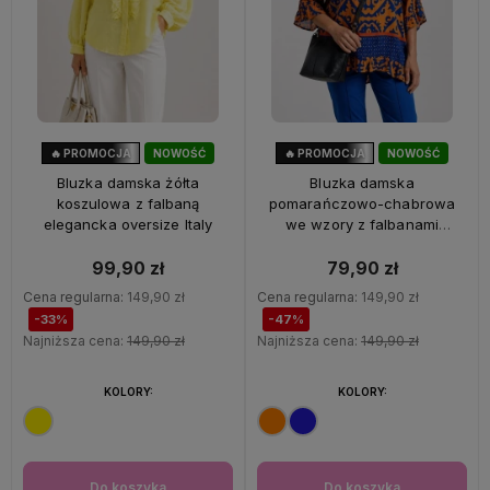
🔥 PROMOCJA
NOWOŚĆ
🔥 PROMOCJA
NOWOŚĆ
33%
OKAZJA
47%
OKAZJA
Bluzka damska żółta
Bluzka damska
koszulowa z falbaną
pomarańczowo-chabrowa
elegancka oversize Italy
we wzory z falbanami
oversize 100% wiskoza Italy
99,90 zł
79,90 zł
Cena regularna:
149,90 zł
Cena regularna:
149,90 zł
-33%
-47%
Najniższa cena:
149,90 zł
Najniższa cena:
149,90 zł
KOLORY:
KOLORY:
Do koszyka
Do koszyka