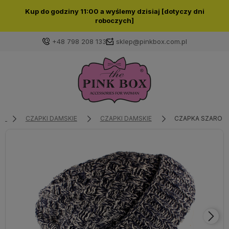
Kup do godziny 11:00 a wyślemy dzisiaj [dotyczy dni
roboczych]
+48 798 208 133
sklep@pinkbox.com.pl
Zaloguj się
Załóż konto
CZAPKI DAMSKIE
CZAPKI DAMSKIE
CZAPKA SZARO -
Wybierz coś dla siebie z naszej aktualnej oferty lub
zaloguj się, aby przywrócić dodane produkty do listy
z poprzedniej sesji.