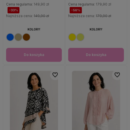
Cena regularna:
149,90 zł
Cena regularna:
179,90 zł
-33%
-56%
Najniższa cena:
149,90 zł
Najniższa cena:
179,90 zł
KOLORY:
KOLORY:
Do koszyka
Do koszyka
Do ulubionych
Do ulubi