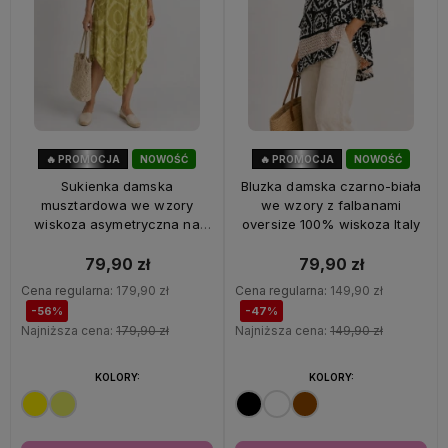
🔥 PROMOCJA
NOWOŚĆ
🔥 PROMOCJA
NOWOŚĆ
56%
OKAZJA
47%
OKAZJA
Sukienka damska
Bluzka damska czarno-biała
musztardowa we wzory
we wzory z falbanami
wiskoza asymetryczna na
oversize 100% wiskoza Italy
ramiączkach Italy
79,90 zł
79,90 zł
Cena regularna:
179,90 zł
Cena regularna:
149,90 zł
-56%
-47%
Najniższa cena:
179,90 zł
Najniższa cena:
149,90 zł
KOLORY:
KOLORY: