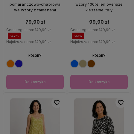
pomarańczowo-chabrowa
wzory 100% len oversize
we wzory z falbanami
kieszenie Italy
oversize 100% wiskoza Italy
79,90 zł
99,90 zł
Cena regularna:
149,90 zł
Cena regularna:
149,90 zł
-47%
-33%
Najniższa cena:
149,90 zł
Najniższa cena:
149,90 zł
KOLORY:
KOLORY:
Do koszyka
Do koszyka
Do ulubionych
Do ulubi