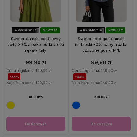
🔥 PROMOCJA
NOWOŚĆ
🔥 PROMOCJA
NOWOŚĆ
33%
OKAZJA
33%
OKAZJA
Sweter damski pastelowy
Sweter kardigan damski
żółty 30% alpaka bufki krótki
niebieski 30% baby alpaka
rękaw Italy
ozdobne guziki M/L
99,90 zł
99,90 zł
Cena regularna:
149,90 zł
Cena regularna:
149,90 zł
-33%
-33%
Najniższa cena:
149,90 zł
Najniższa cena:
149,90 zł
KOLORY:
KOLORY:
Do koszyka
Do koszyka