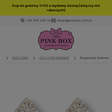
Kup do godziny 11:00 a wyślemy dzisiaj [dotyczy dni
roboczych]
+48 798 208 133
sklep@pinkbox.com.pl
Zaloguj się
Załóż konto
BIŻUTERIA
KOLCZYKI DAMSKIE
Eleganckie Srebrne K
Wybierz coś dla siebie z naszej aktualnej oferty lub
zaloguj się, aby przywrócić dodane produkty do listy
z poprzedniej sesji.