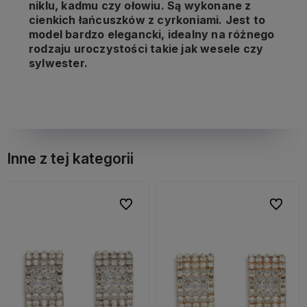
niklu, kadmu czy ołowiu. Są wykonane z
cienkich łańcuszków z cyrkoniami. Jest to
model bardzo elegancki, idealny na różnego
rodzaju uroczystości takie jak wesele czy
sylwester.
Inne z tej kategorii
bionych
bionych
Do ulubionych
Do ulubionych
Do ulubi
Do ulubi