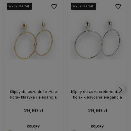
Do ulubionych
Do ulubi
WYSYŁKA 24H
WYSYŁKA 24H
WYSYŁKA 24H
WYSYŁKA 24H
WYSYŁKA 24H
WYSYŁKA 24H
Klipsy do uszu duże złote
Klipsy do uszu srebrne duże
koła- klasyka i elegancja
koła- klasyczna elegancja
29,90 zł
29,90 zł
KOLORY:
KOLORY: