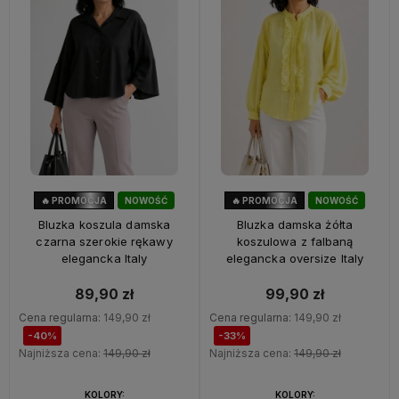
🔥 PROMOCJA
NOWOŚĆ
🔥 PROMOCJA
NOWOŚĆ
40%
OKAZJA
33%
OKAZJA
Bluzka koszula damska
Bluzka damska żółta
czarna szerokie rękawy
koszulowa z falbaną
elegancka Italy
elegancka oversize Italy
89,90 zł
99,90 zł
Cena regularna:
149,90 zł
Cena regularna:
149,90 zł
-40%
-33%
Najniższa cena:
149,90 zł
Najniższa cena:
149,90 zł
KOLORY:
KOLORY: