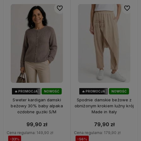
Do ulubionych
Do ulubi
🔥 PROMOCJA
NOWOŚĆ
🔥 PROMOCJA
NOWOŚĆ
33%
OKAZJA
56%
OKAZJA
Sweter kardigan damski
Spodnie damskie beżowe z
beżowy 30% baby alpaka
obniżonym krokiem luźny krój
ozdobne guziki S/M
Made in Italy
99,90 zł
79,90 zł
Cena regularna:
149,90 zł
Cena regularna:
179,90 zł
-33%
-56%