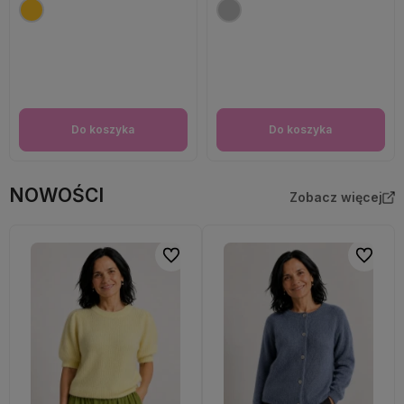
Do koszyka
Do koszyka
NOWOŚCI
Zobacz więcej
Do ulubionych
Do ulubi