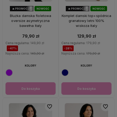
🔥 PROMOCJA
NOWOŚĆ
🔥 PROMOCJA
NOWOŚĆ
47%
OKAZJA
28%
OKAZJA
Bluzka damska fioletowa
Komplet damski top+spódnica
oversize asymetryczna
granatowy letni 100%
bawełna Italy
wiskoza Italy
79,90 zł
129,90 zł
Cena regularna:
149,90 zł
Cena regularna:
179,90 zł
-47%
-28%
Najniższa cena:
149,90 zł
Najniższa cena:
179,90 zł
KOLORY:
KOLORY:
Do koszyka
Do koszyka
Do ulubionych
Do ulubi