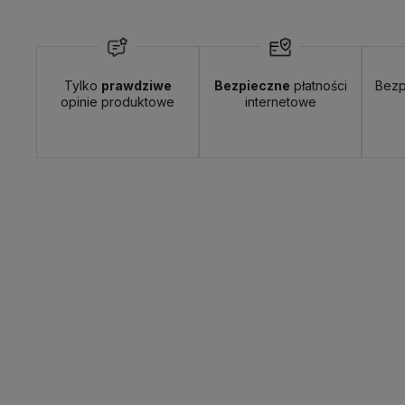
Wyślemy do Ciebie w:
24 godziny
Dosta
Tylko
prawdziwe
Bezpieczne
płatności
Bezp
opinie produktowe
internetowe