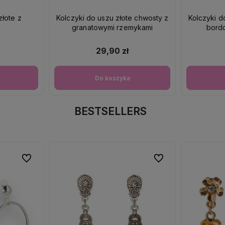
łote z
Kolczyki do uszu złote chwosty z
Kolczyki d
granatowymi rzemykami
bord
29,90 zł
Do koszyka
BESTSELLERS
Do ulubionych
Do ulubionych