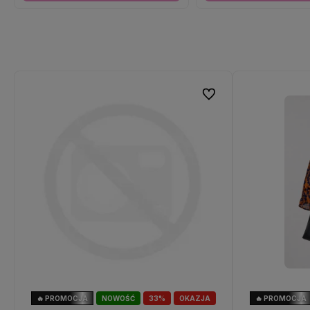
Do ulubionych
🔥 PROMOCJA
NOWOŚĆ
33%
OKAZJA
🔥 PROMOCJA