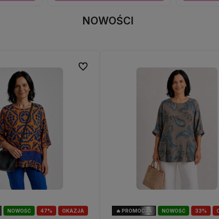
NOWOŚCI
Do ulubionych
NOWOŚĆ
47%
OKAZJA
🔥 PROMOCJA
NOWOŚĆ
33%