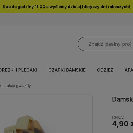
Kup do godziny 11:00 a wyślemy dzisiaj [dotyczy dni roboczych]
OREBKI I PLECAKI
CZAPKI DAMSKIE
ODZIEŻ
APA
kształcie gwiazdy
Damski
CENA:
4,90 