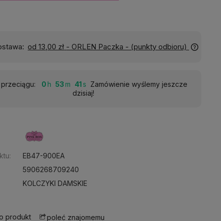
Wyślemy do Ciebie w:
24 godziny
przeciągu:
0
53
40
Zamówienie wyślemy jeszcze
dzisiaj!
:
ktu:
EB47-900EA
5906268709240
KOLCZYKI DAMSKIE
 o produkt
poleć znajomemu