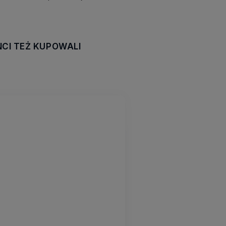
NCI TEŻ KUPOWALI
awiera ewentualnych
tności