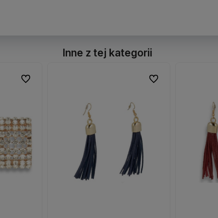
Inne z tej kategorii
Do ulubionych
Do ulubionych
Do ulubionych
Do ulubionych