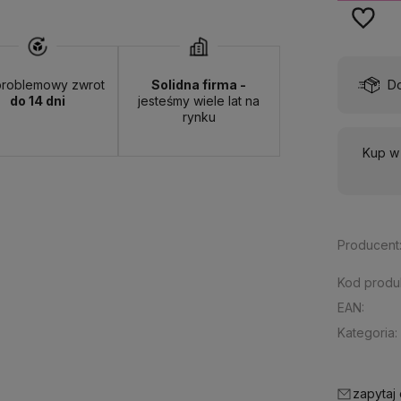
wa:
od 13,00 zł
- ORLEN Paczka - (punkty odbioru)
roblemowy zwrot
Solidna firma -
do 14 dni
jesteśmy wiele lat na
rynku
Kup w 
Producent
Kod produ
EAN:
Kategoria:
zapytaj