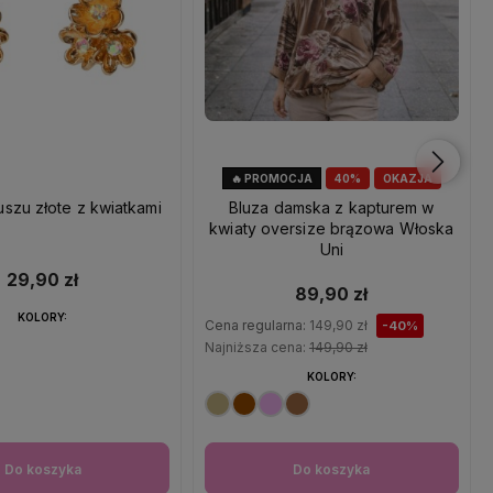
🔥 PROMOCJA
40%
OKAZJA
uszu złote z kwiatkami
Bluza damska z kapturem w
kwiaty oversize brązowa Włoska
Uni
29,90 zł
89,90 zł
KOLORY:
Cena regularna:
149,90 zł
-40%
Najniższa cena:
149,90 zł
KOLORY:
Do koszyka
Do koszyka