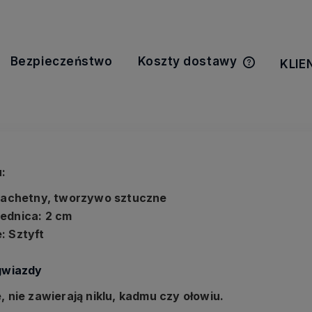
Bezpieczeństwo
Koszty dostawy
KLIE
Cena nie z
kosztów pła
:
zlachetny, tworzywo sztuczne
ednica: 2 cm
: Sztyft
 gwiazdy
, nie zawierają niklu, kadmu czy ołowiu.