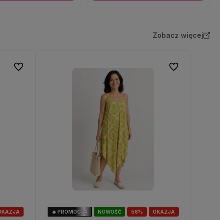
Zobacz więcej
Do ulubionych
Do ulubionych
OKAZJA
🔥 PROMOCJA
NOWOŚĆ
56%
OKAZJA