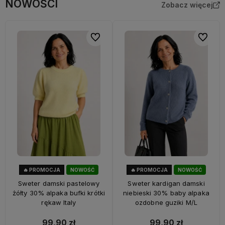
NOWOŚCI
Zobacz więcej
Do ulubionych
Do ulubi
🔥 PROMOCJA
NOWOŚĆ
🔥 PROMOCJA
NOWOŚĆ
33%
OKAZJA
33%
OKAZJA
Sweter damski pastelowy
Sweter kardigan damski
żółty 30% alpaka bufki krótki
niebieski 30% baby alpaka
rękaw Italy
ozdobne guziki M/L
99,90 zł
99,90 zł