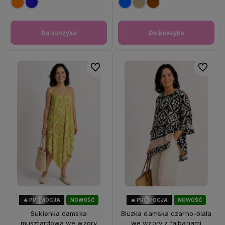
Do koszyka
Do koszyka
Do ulubionych
Do ulubi
🔥 PROMOCJA
NOWOŚĆ
🔥 PROMOCJA
NOWOŚĆ
56%
OKAZJA
47%
OKAZJA
Sukienka damska
Bluzka damska czarno-biała
musztardowa we wzory
we wzory z falbanami