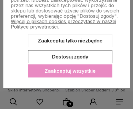
potrzeb. Możesz zaakceptować wykorzystanie
przez nas wszystkich tych plików i przejść do
sklepu lub dostosować użycie plików do swoich
POMOC DLA KLIENTA
preferencji, wybierając opcję "Dostosuj zgody".
Więcej o plikach cookies przeczytasz w naszej
Polityce prywatności.
Zaakceptuj tylko niezbędne
Zawartość tej strony jest chroniona prawem autorskim - PINK BOX®
Dostosuj zgody
Zaakceptuj wszystkie
Sklep internetowy Shoper.pl
Szablon Shoper Modern 3.0™
od
GrowCommerce