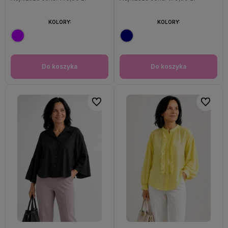
KOLORY:
KOLORY:
Do koszyka
Do koszyka
Do ulubionych
Do ulubi