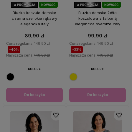
🔥 PROMOCJA
NOWOŚĆ
🔥 PROMOCJA
NOWOŚĆ
40%
OKAZJA
33%
OKAZJA
Bluzka koszula damska
Bluzka damska żółta
czarna szerokie rękawy
koszulowa z falbaną
elegancka Italy
elegancka oversize Italy
89,90 zł
99,90 zł
Cena regularna:
149,90 zł
Cena regularna:
149,90 zł
-40%
-33%
Najniższa cena:
149,90 zł
Najniższa cena:
149,90 zł
KOLORY:
KOLORY:
Do koszyka
Do koszyka
Do ulubionych
Do ulubi