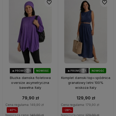
Do ulubionych
Do ulubi
🔥 PROMOCJA
NOWOŚĆ
🔥 PROMOCJA
NOWOŚĆ
47%
OKAZJA
28%
OKAZJA
Bluzka damska fioletowa
Komplet damski top+spódnica
oversize asymetryczna
granatowy letni 100%
bawełna Italy
wiskoza Italy
79,90 zł
129,90 zł
Cena regularna:
149,90 zł
Cena regularna:
179,90 zł
-47%
-28%
Najniższa cena:
149,90 zł
Najniższa cena:
179,90 zł