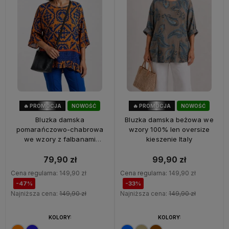
🔥 PROMOCJA
NOWOŚĆ
🔥 PROMOCJA
NOWOŚĆ
47%
OKAZJA
33%
OKAZJA
Bluzka damska
Bluzka damska beżowa we
pomarańczowo-chabrowa
wzory 100% len oversize
we wzory z falbanami
kieszenie Italy
oversize 100% wiskoza Italy
79,90 zł
99,90 zł
Cena regularna:
149,90 zł
Cena regularna:
149,90 zł
-47%
-33%
Najniższa cena:
149,90 zł
Najniższa cena:
149,90 zł
KOLORY:
KOLORY: