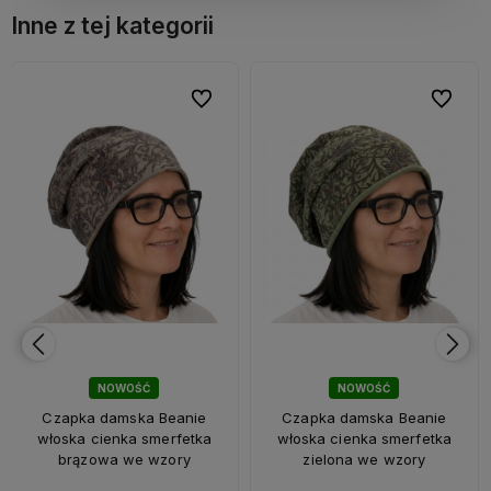
Inne z tej kategorii
bionych
bionych
Do ulubionych
Do ulubionych
Do ulubi
Do ulubi
NOWOŚĆ
NOWOŚĆ
Czapka damska Beanie
Czapka damska Beanie
włoska cienka smerfetka
włoska cienka smerfetka
brązowa we wzory
zielona we wzory