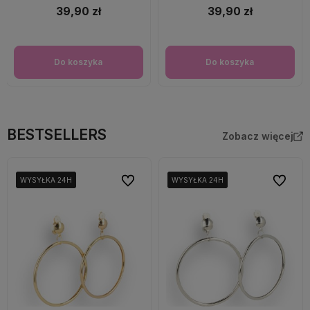
39,90 zł
39,90 zł
Do koszyka
Do koszyka
BESTSELLERS
Zobacz więcej
Do ulubionych
Do ulubi
WYSYŁKA 24H
WYSYŁKA 24H
WYSYŁKA 24H
WYSYŁKA 24H
WYSYŁKA 24H
WYSYŁKA 24H