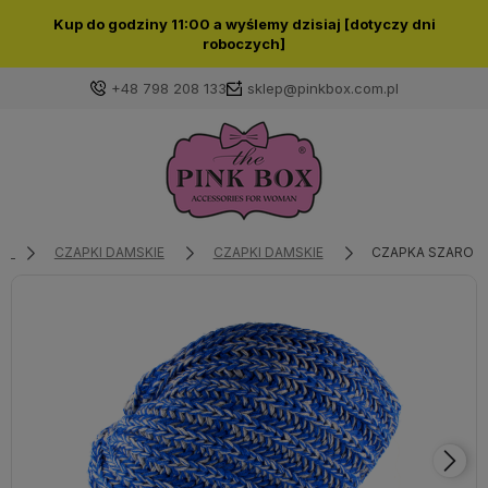
Kup do godziny 11:00 a wyślemy dzisiaj [dotyczy dni
roboczych]
+48 798 208 133
sklep@pinkbox.com.pl
Zaloguj się
Załóż konto
CZAPKI DAMSKIE
CZAPKI DAMSKIE
CZAPKA SZARO - 
Wybierz coś dla siebie z naszej aktualnej oferty lub
zaloguj się, aby przywrócić dodane produkty do listy
z poprzedniej sesji.