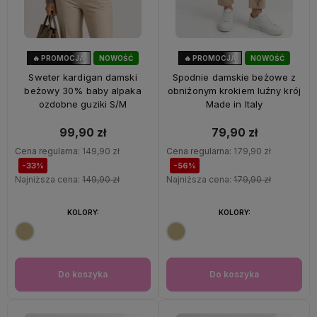
🔥 PROMOCJA
NOWOŚĆ
🔥 PROMOCJA
NOWOŚĆ
33%
OKAZJA
56%
OKAZJA
Sweter kardigan damski
Spodnie damskie beżowe z
beżowy 30% baby alpaka
obniżonym krokiem luźny krój
ozdobne guziki S/M
Made in Italy
99,90 zł
79,90 zł
Cena regularna:
149,90 zł
Cena regularna:
179,90 zł
-33%
-56%
Najniższa cena:
149,90 zł
Najniższa cena:
179,90 zł
KOLORY:
KOLORY:
Do koszyka
Do koszyka