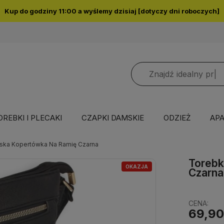
odziny 11:00 a wyślemy dzisiaj [dotyczy dni roboczych]
OREBKI I PLECAKI
CZAPKI DAMSKIE
ODZIEŻ
APA
ska Kopertówka Na Ramię Czarna
Toreb
OKAZJA
Czarna
CENA:
69,90