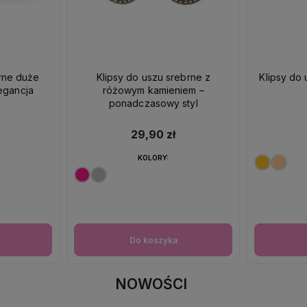
brne duże
Klipsy do uszu srebrne z
Klipsy do 
egancja
różowym kamieniem –
ponadczasowy styl
29,90 zł
KOLORY:
Do koszyka
NOWOŚCI