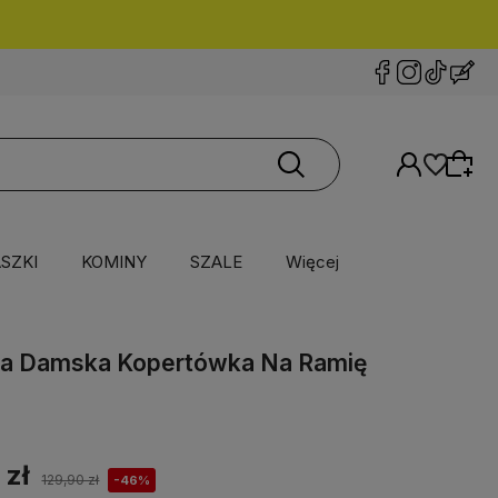
SZKI
KOMINY
SZALE
Więcej
ka Damska Kopertówka Na Ramię
 zł
129,90 zł
-46%