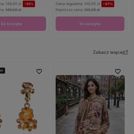
na:
149,90 zł
Cena regularna:
149,90 zł
-33%
-47%
na:
149,90 zł
Najniższa cena:
149,90 zł
Do koszyka
Do koszyka
Zobacz więcej
4H
4H
Do ulubionych
Do ulubio