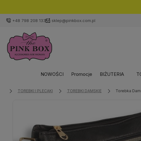
Kup do g
+48 798 208 133
sklep@pinkbox.com.pl
NOWOŚCI
Promocje
BIŻUTERIA
T
TOREBKI I PLECAKI
TOREBKI DAMSKIE
Torebka Dam