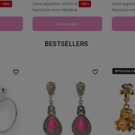
Cena regularna:
149,90 zł
Cena regular
-33%
-33%
Najniższa cena:
149,90 zł
Najniższa ce
Do koszyka
BESTSELLERS
WYSYŁKA 2
WYSYŁKA 2
Do ulubionych
Do ulubionych