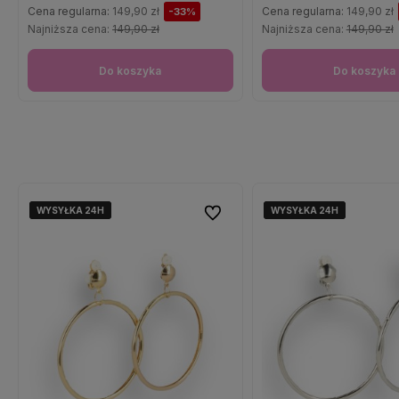
Cena regularna:
149,90 zł
Cena regularna:
149,90 zł
-33%
Najniższa cena:
149,90 zł
Najniższa cena:
149,90 zł
Do koszyka
Do koszyka
WYSYŁKA 24H
WYSYŁKA 24H
WYSYŁKA 24H
WYSYŁKA 24H
WYSYŁKA 24H
WYSYŁKA 24H
Do ulubionych