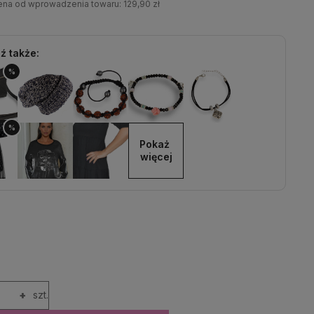
cena od wprowadzenia towaru:
129,90 zł
ź także:
%
%
Pokaż 
więcej
+
szt.