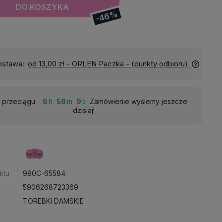
DO KOSZYKA
-46%
Wyślemy do Ciebie w:
24 godziny
 przeciągu:
6
58
7
Zamówienie wyślemy jeszcze
dzisiaj!
:
ktu:
980C-65584
5906268723369
TOREBKI DAMSKIE