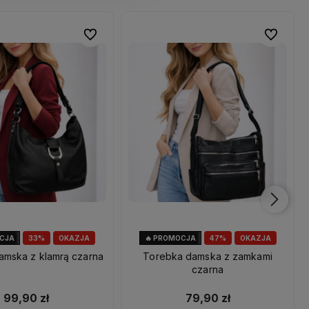
Do ulubionych
Do ulubionych
Do ulubio
Do ulubio
OCJA
33%
OKAZJA
🔥 PROMOCJA
47%
OKAZJA
amska z klamrą czarna
Torebka damska z zamkami
czarna
99,90 zł
79,90 zł