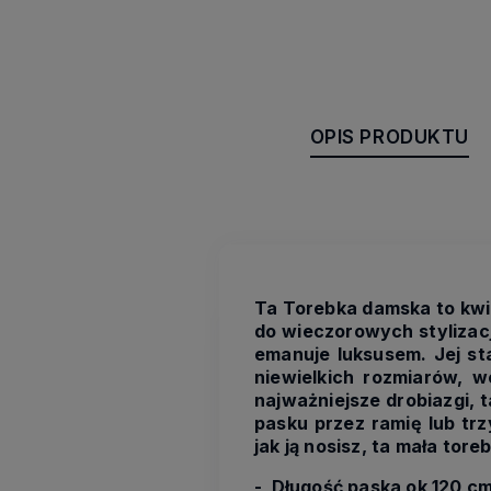
OPIS PRODUKTU
Ta Torebka damska to kwin
do wieczorowych stylizacj
emanuje luksusem. Jej st
niewielkich rozmiarów, w
najważniejsze drobiazgi, 
pasku przez ramię lub trz
jak ją nosisz, ta mała toreb
- Długość paska ok 120 cm