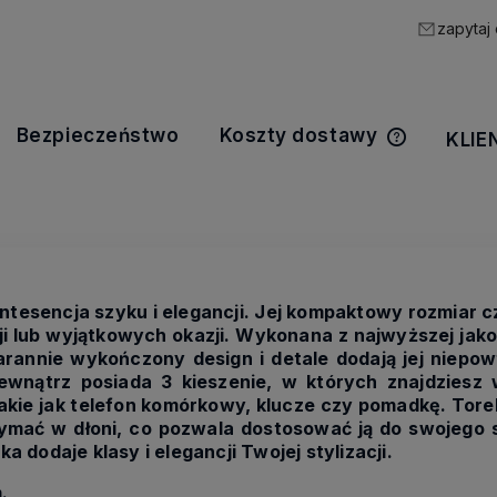
zapytaj
Bezpieczeństwo
Koszty dostawy
KLIE
Cena nie z
kosztów pła
tesencja szyku i elegancji. Jej kompaktowy rozmiar c
i lub wyjątkowych okazji. Wykonana z najwyższej jako
arannie wykończony design i detale dodają jej niepo
ewnątrz posiada 3 kieszenie, w których znajdziesz
takie jak telefon komórkowy, klucze czy pomadkę. Tor
ymać w dłoni, co pozwala dostosować ją do swojego s
ka dodaje klasy i elegancji Twojej stylizacji.
.