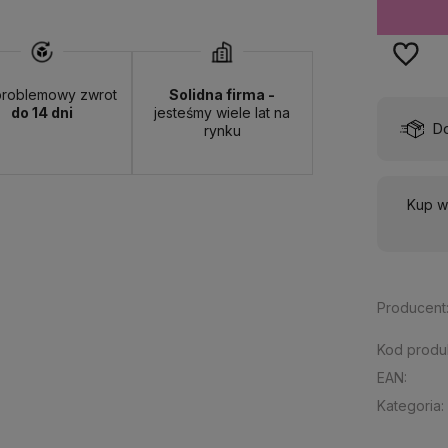
roblemowy zwrot
Solidna firma -
do 14 dni
jesteśmy wiele lat na
wa:
od 13,00 zł
- ORLEN Paczka - (punkty odbioru)
rynku
Kup w
Producent
Kod produ
EAN:
Kategoria: