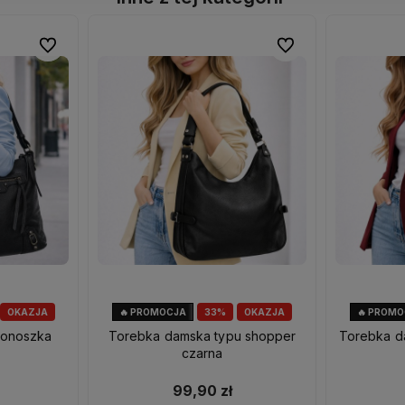
Do ulubionych
Do ulubionych
Do ulubionych
Do ulubionych
OKAZJA
🔥 PROMOCJA
33%
OKAZJA
🔥 PROM
tonoszka
Torebka damska typu shopper
Torebka d
czarna
99,90 zł