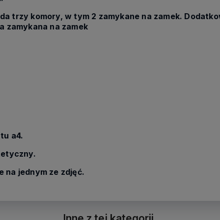
da trzy komory, w tym 2 zamykane na zamek. Dodatko
nka zamykana na zamek
tu a4.
tetyczny.
 na jednym ze zdjęć.
Inne z tej kategorii