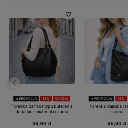
ubionych
ubionych
Do ulubionych
Do ulubionych
🔥 PROMOCJA
33%
OKAZJA
🔥 PROMOCJA
33%
Torebka damska typu kuferek z
Torebka damska lis
dodatkiem materiału czarna
czarna
99,90 zł
99,90 zł