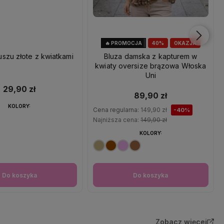
🔥 PROMOCJA
40%
OKAZJA
uszu złote z kwiatkami
Bluza damska z kapturem w
kwiaty oversize brązowa Włoska
Uni
29,90 zł
89,90 zł
KOLORY:
Cena regularna:
149,90 zł
-40%
Najniższa cena:
149,90 zł
KOLORY:
Do koszyka
Do koszyka
Zobacz więcej