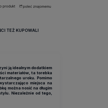
 o produkt
poleć znajomemu
NCI TEŻ KUPOWALI
awiera ewentualnych
tności
zyni ją idealnym dodatkiem
ści materiałów, ta torebka
wtarzalnego uroku. Pomimo
 wystarczająco miejsca na
ebkę można nosić na długim
tylu. Niezależnie od tego,