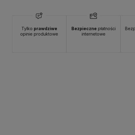
Tylko
prawdziwe
Bezpieczne
płatności
Bezp
opinie produktowe
internetowe
Wyślemy do Ciebie w:
24 godziny
Dosta