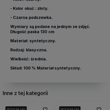
- Kolor okuć : złoty.
- Czarna podszewka.
Wymiary są podane na jednym ze zdjęć.
Długość paska 130 cm
Materiał: syntetyczny.
Rodzaj: klasyczna.
Wielkość: średnia.
Skład: 100 % Materiał syntetyczny.
Inne z tej kategorii
bionych
bionych
Do ulubionych
Do ulubionych
Do ulubi
Do ulubi
WYSYŁKA 24H
WYSYŁKA 24H