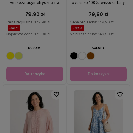
wiskoza asymetryczna na
oversize 100% wiskoza Italy
ramiączkach Italy
79,90 zł
79,90 zł
Cena regularna:
179,90 zł
Cena regularna:
149,90 zł
-56%
-47%
Najniższa cena:
179,90 zł
Najniższa cena:
149,90 zł
KOLORY:
KOLORY:
Do koszyka
Do koszyka
Do ulubionych
Do ulubi