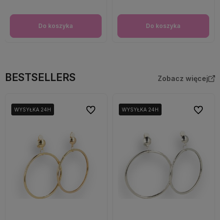
Do koszyka
Do koszyka
BESTSELLERS
Zobacz więcej
Do ulubionych
Do ulubi
WYSYŁKA 24H
WYSYŁKA 24H
WYSYŁKA 24H
WYSYŁKA 24H