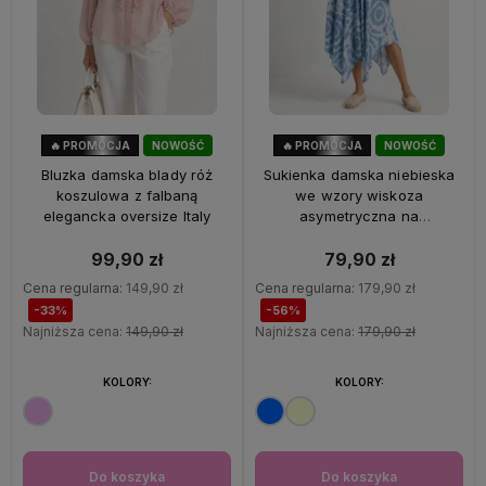
🔥 PROMOCJA
NOWOŚĆ
🔥 PROMOCJA
NOWOŚĆ
33%
OKAZJA
56%
OKAZJA
Bluzka damska blady róż
Sukienka damska niebieska
koszulowa z falbaną
we wzory wiskoza
elegancka oversize Italy
asymetryczna na
ramiączkach Italy
99,90 zł
79,90 zł
Cena regularna:
149,90 zł
Cena regularna:
179,90 zł
-33%
-56%
Najniższa cena:
149,90 zł
Najniższa cena:
179,90 zł
KOLORY:
KOLORY:
Do koszyka
Do koszyka