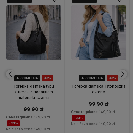
🔥 PROMOCJA
33%
🔥 PROMOCJA
33%
OKAZJA
OKAZJA
Torebka damska typu
Torebka damska listonoszka
kuferek z dodatkiem
czarna
materiału czarna
99,90 zł
99,90 zł
Cena regularna:
149,90 zł
Cena regularna:
149,90 zł
-33%
-33%
Najniższa cena:
149,90 zł
Najniższa cena:
149,90 zł