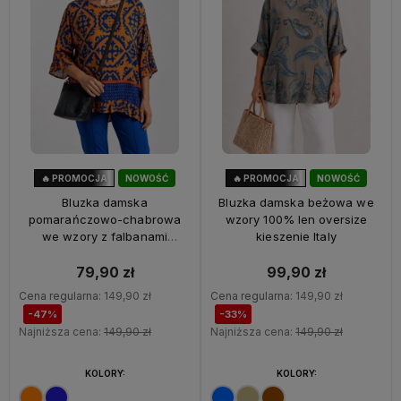
🔥 PROMOCJA
NOWOŚĆ
🔥 PROMOCJA
NOWOŚĆ
47%
OKAZJA
33%
OKAZJA
Bluzka damska
Bluzka damska beżowa we
pomarańczowo-chabrowa
wzory 100% len oversize
we wzory z falbanami
kieszenie Italy
oversize 100% wiskoza Italy
79,90 zł
99,90 zł
Cena regularna:
149,90 zł
Cena regularna:
149,90 zł
-47%
-33%
Najniższa cena:
149,90 zł
Najniższa cena:
149,90 zł
KOLORY:
KOLORY: