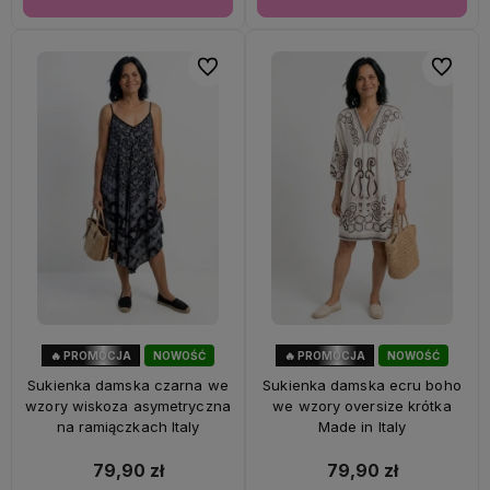
Do ulubionych
Do ulubi
🔥 PROMOCJA
NOWOŚĆ
🔥 PROMOCJA
NOWOŚĆ
56%
OKAZJA
56%
OKAZJA
Sukienka damska czarna we
Sukienka damska ecru boho
wzory wiskoza asymetryczna
we wzory oversize krótka
na ramiączkach Italy
Made in Italy
79,90 zł
79,90 zł