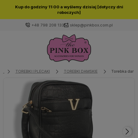
Kup do godziny 11:00 a wyślemy dzisiaj [dotyczy dni
roboczych]
+48 798 208 133
sklep@pinkbox.com.pl
Zaloguj się
Załóż konto
TOREBKI I PLECAKI
TOREBKI DAMSKIE
Torebka damsk
Wybierz coś dla siebie z naszej aktualnej oferty lub
zaloguj się, aby przywrócić dodane produkty do listy
z poprzedniej sesji.