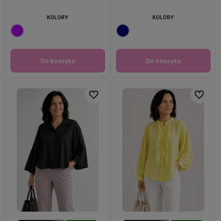
KOLORY:
KOLORY:
Do koszyka
Do koszyka
Do ulubionych
Do ulubi