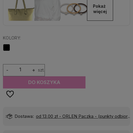
Pokaż 
więcej
KOLORY:
-
+
szt.
DO KOSZYKA
Dostawa:
od 13,00 zł
- ORLEN Paczka - (punkty odbioru)