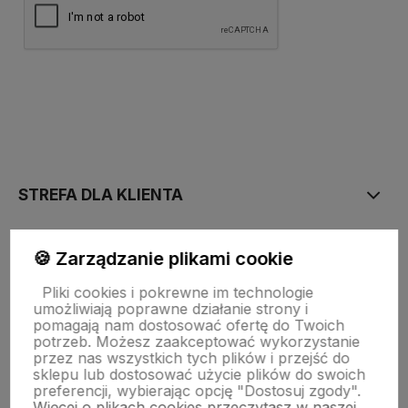
polityce prywatności
STREFA DLA KLIENTA
PŁATNOŚĆ I DOSTAWA
🍪 Zarządzanie plikami cookie
Pliki cookies i pokrewne im technologie
umożliwiają poprawne działanie strony i
STRONY INFORMACYJNE
pomagają nam dostosować ofertę do Twoich
potrzeb. Możesz zaakceptować wykorzystanie
przez nas wszystkich tych plików i przejść do
sklepu lub dostosować użycie plików do swoich
POMOC DLA KLIENTA
preferencji, wybierając opcję "Dostosuj zgody".
Więcej o plikach cookies przeczytasz w naszej