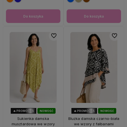
Do koszyka
Do koszyka
Do ulubionych
Do ulubi
🔥 PROMOCJA
NOWOŚĆ
🔥 PROMOCJA
NOWOŚĆ
56%
OKAZJA
47%
OKAZJA
Sukienka damska
Bluzka damska czarno-biała
musztardowa we wzory
we wzory z falbanami