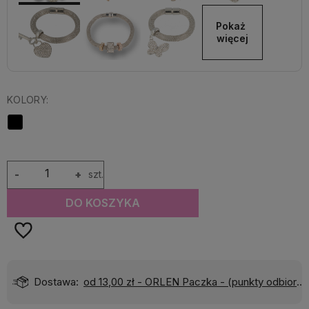
Pokaż 
więcej
KOLORY:
-
+
szt.
DO KOSZYKA
Dostawa:
od 13,00 zł
- ORLEN Paczka - (punkty odbioru)