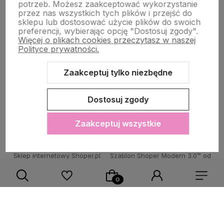
potrzeb. Możesz zaakceptować wykorzystanie
przez nas wszystkich tych plików i przejść do
sklepu lub dostosować użycie plików do swoich
POMOC DLA KLIENTA
preferencji, wybierając opcję "Dostosuj zgody".
Więcej o plikach cookies przeczytasz w naszej
Polityce prywatności.
Zaakceptuj tylko niezbędne
Zawartość tej strony jest chroniona prawem autorskim - PINK BOX®
Dostosuj zgody
Zaakceptuj wszystkie
Sklep internetowy Shoper.pl
Szablon Shoper Modern 3.0™
od
GrowCommerce