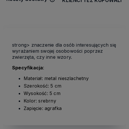
KLIENCI TEŻ KUPOWALI
Cena nie zawiera ewentualnych
kosztów płatności
strong> znaczenie dla osób interesujących się
wyrażaniem swojej osobowości poprzez
zwierzęta, czy inne wzory.
Specyfikacja
:
Materiał: metal nieszlachetny
Szerokość: 5 cm
Wysokość: 5 cm
Kolor: srebrny
Zapięcie: agrafka