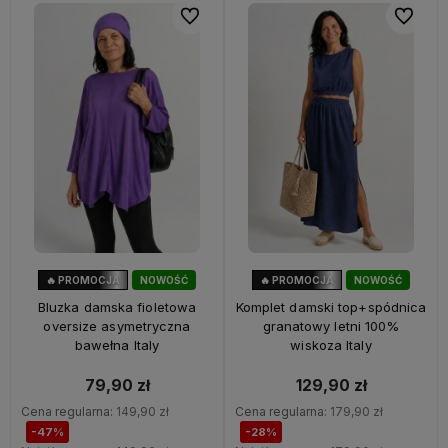
Do ulubionych
Do ulubi
🔥 PROMOCJA
NOWOŚĆ
🔥 PROMOCJA
NOWOŚĆ
47%
OKAZJA
28%
OKAZJA
Bluzka damska fioletowa
Komplet damski top+spódnica
oversize asymetryczna
granatowy letni 100%
bawełna Italy
wiskoza Italy
79,90 zł
129,90 zł
Cena regularna:
149,90 zł
Cena regularna:
179,90 zł
-47%
-28%