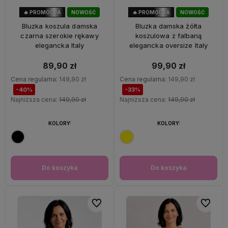
🔥 PROMOCJA
NOWOŚĆ
🔥 PROMOCJA
NOWOŚĆ
40%
OKAZJA
33%
OKAZJA
Bluzka koszula damska
Bluzka damska żółta
czarna szerokie rękawy
koszulowa z falbaną
elegancka Italy
elegancka oversize Italy
89,90 zł
99,90 zł
Cena regularna:
149,90 zł
Cena regularna:
149,90 zł
-40%
-33%
Najniższa cena:
149,90 zł
Najniższa cena:
149,90 zł
KOLORY:
KOLORY:
Do koszyka
Do koszyka
Do ulubionych
Do ulubi