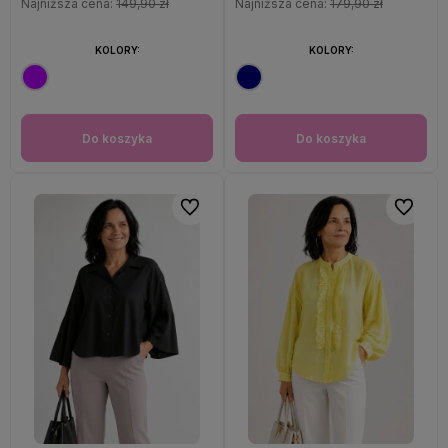
Najniższa cena:
149,90 zł
Najniższa cena:
179,90 zł
KOLORY:
KOLORY:
Do koszyka
Do koszyka
Do ulubionych
Do ulubi