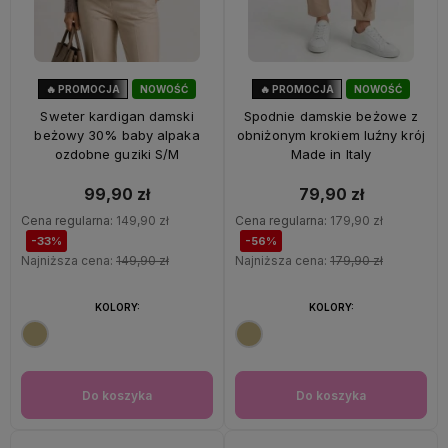
🔥 PROMOCJA
NOWOŚĆ
🔥 PROMOCJA
NOWOŚĆ
33%
OKAZJA
56%
OKAZJA
Sweter kardigan damski
Spodnie damskie beżowe z
beżowy 30% baby alpaka
obniżonym krokiem luźny krój
ozdobne guziki S/M
Made in Italy
99,90 zł
79,90 zł
Cena regularna:
149,90 zł
Cena regularna:
179,90 zł
-33%
-56%
Najniższa cena:
149,90 zł
Najniższa cena:
179,90 zł
KOLORY:
KOLORY:
Do koszyka
Do koszyka