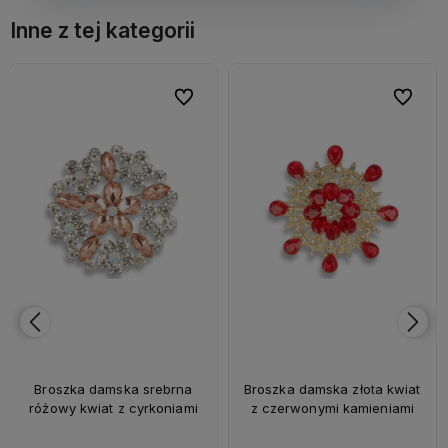
Inne z tej kategorii
bionych
bionych
Do ulubionych
Do ulubionych
Do ulubi
Do ulubi
Broszka damska srebrna
Broszka damska złota kwiat
różowy kwiat z cyrkoniami
z czerwonymi kamieniami