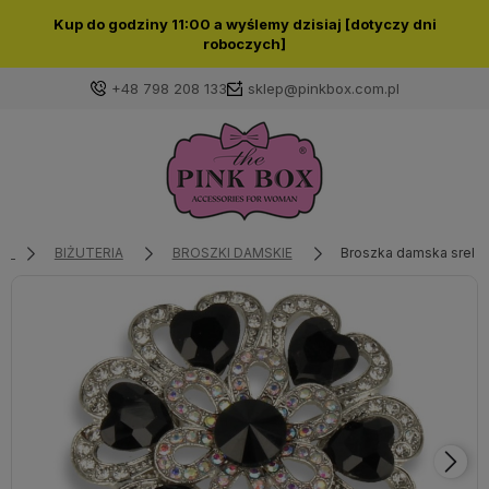
Kup do godziny 11:00 a wyślemy dzisiaj [dotyczy dni
roboczych]
+48 798 208 133
sklep@pinkbox.com.pl
Zaloguj się
Załóż konto
BIŻUTERIA
BROSZKI DAMSKIE
Broszka damska srebrn
Wybierz coś dla siebie z naszej aktualnej oferty lub
zaloguj się, aby przywrócić dodane produkty do listy
z poprzedniej sesji.