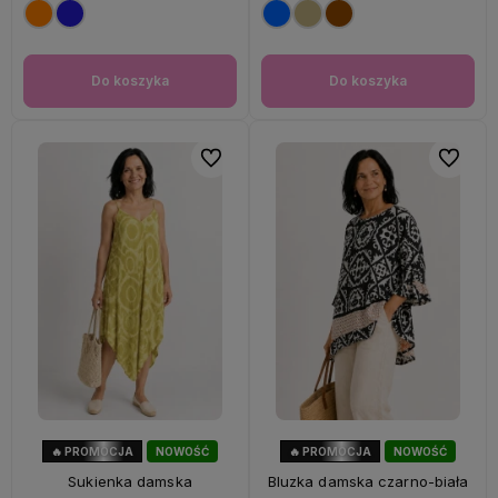
Do koszyka
Do koszyka
Do ulubionych
Do ulubi
🔥 PROMOCJA
NOWOŚĆ
🔥 PROMOCJA
NOWOŚĆ
56%
OKAZJA
47%
OKAZJA
Sukienka damska
Bluzka damska czarno-biała