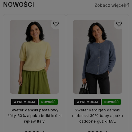
NOWOŚCI
Zobacz więcej
Do ulubionych
Do ulubi
🔥 PROMOCJA
NOWOŚĆ
🔥 PROMOCJA
NOWOŚĆ
33%
OKAZJA
33%
OKAZJA
Sweter damski pastelowy
Sweter kardigan damski
żółty 30% alpaka bufki krótki
niebieski 30% baby alpaka
rękaw Italy
ozdobne guziki M/L