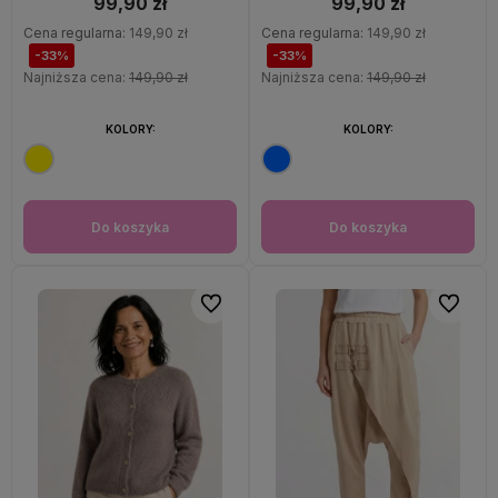
99,90 zł
99,90 zł
Cena regularna:
149,90 zł
Cena regularna:
149,90 zł
-33%
-33%
Najniższa cena:
149,90 zł
Najniższa cena:
149,90 zł
KOLORY:
KOLORY:
Do koszyka
Do koszyka
Do ulubionych
Do ulubi