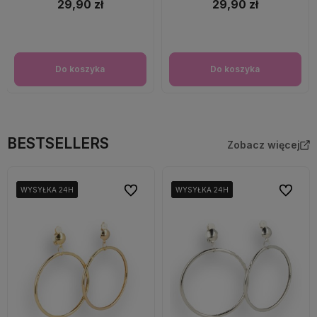
29,90 zł
29,90 zł
Do koszyka
Do koszyka
BESTSELLERS
Zobacz więcej
Do ulubionych
Do ulubi
WYSYŁKA 24H
WYSYŁKA 24H
WYSYŁKA 24H
WYSYŁKA 24H
WYSYŁKA 24H
WYSYŁKA 24H