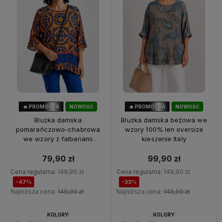
🔥 PROMOCJA
NOWOŚĆ
🔥 PROMOCJA
NOWOŚĆ
47%
OKAZJA
33%
OKAZJA
Bluzka damska
Bluzka damska beżowa we
pomarańczowo-chabrowa
wzory 100% len oversize
we wzory z falbanami
kieszenie Italy
oversize 100% wiskoza Italy
79,90 zł
99,90 zł
Cena regularna:
149,90 zł
Cena regularna:
149,90 zł
-47%
-33%
Najniższa cena:
149,90 zł
Najniższa cena:
149,90 zł
KOLORY:
KOLORY: