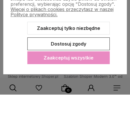
POMOC DLA KLIENTA
preferencji, wybierając opcję "Dostosuj zgody".
Więcej o plikach cookies przeczytasz w naszej
Polityce prywatności.
Zaakceptuj tylko niezbędne
Zawartość tej strony jest chroniona prawem autorskim - PINK BOX®
Dostosuj zgody
Zaakceptuj wszystkie
Sklep internetowy Shoper.pl
Szablon Shoper Modern 3.0™
od
GrowCommerce