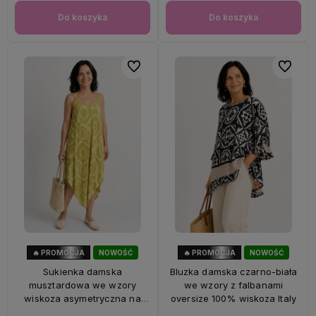
Do koszyka
Do koszyka
Do ulubionych
Do ulubi
🔥 PROMOCJA
NOWOŚĆ
🔥 PROMOCJA
NOWOŚĆ
56%
OKAZJA
47%
OKAZJA
Sukienka damska
Bluzka damska czarno-biała
musztardowa we wzory
we wzory z falbanami
wiskoza asymetryczna na
oversize 100% wiskoza Italy
ramiączkach Italy