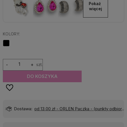
Pokaż 
więcej
KOLORY:
-
+
szt.
DO KOSZYKA
Dostawa:
od 13,00 zł
- ORLEN Paczka - (punkty odbioru)