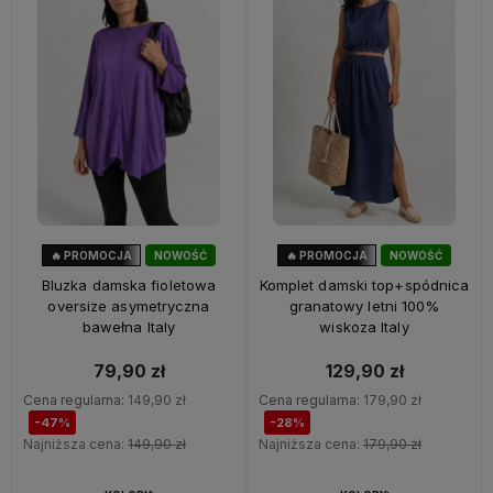
🔥 PROMOCJA
NOWOŚĆ
🔥 PROMOCJA
NOWOŚĆ
47%
OKAZJA
28%
OKAZJA
Bluzka damska fioletowa
Komplet damski top+spódnica
oversize asymetryczna
granatowy letni 100%
bawełna Italy
wiskoza Italy
79,90 zł
129,90 zł
Cena regularna:
149,90 zł
Cena regularna:
179,90 zł
-47%
-28%
Najniższa cena:
149,90 zł
Najniższa cena:
179,90 zł