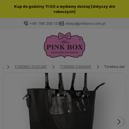
Kup do godziny 11:00 a wyślemy dzisiaj [dotyczy dni
roboczych]
+48 798 208 133
sklep@pinkbox.com.pl
Zaloguj się
Załóż konto
TOREBKI I PLECAKI
TOREBKI DAMSKIE
Torebka damsk
Wybierz coś dla siebie z naszej aktualnej oferty lub
zaloguj się, aby przywrócić dodane produkty do listy
z poprzedniej sesji.