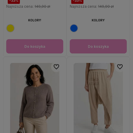
-33%
-33%
Najniższa cena:
149,90 zł
Najniższa cena:
149,90 zł
KOLORY:
KOLORY:
Do koszyka
Do koszyka
Do ulubionych
Do ulubi