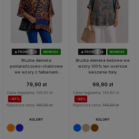
🔥 PROMOCJA
NOWOŚĆ
🔥 PROMOCJA
NOWOŚĆ
47%
OKAZJA
33%
OKAZJA
Bluzka damska
Bluzka damska beżowa we
pomarańczowo-chabrowa
wzory 100% len oversize
we wzory z falbanami
kieszenie Italy
oversize 100% wiskoza Italy
79,90 zł
99,90 zł
Cena regularna:
149,90 zł
Cena regularna:
149,90 zł
-47%
-33%
Najniższa cena:
149,90 zł
Najniższa cena:
149,90 zł
KOLORY:
KOLORY: