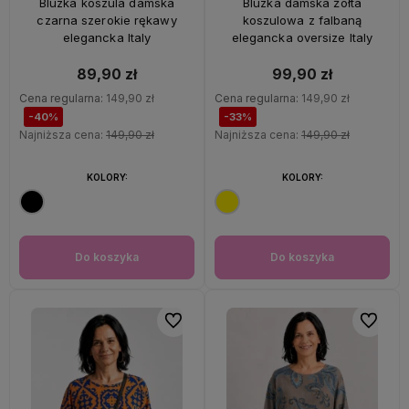
Bluzka koszula damska
Bluzka damska żółta
czarna szerokie rękawy
koszulowa z falbaną
elegancka Italy
elegancka oversize Italy
89,90 zł
99,90 zł
Cena regularna:
149,90 zł
Cena regularna:
149,90 zł
-40%
-33%
Najniższa cena:
149,90 zł
Najniższa cena:
149,90 zł
KOLORY:
KOLORY:
Do koszyka
Do koszyka
Do ulubionych
Do ulubi