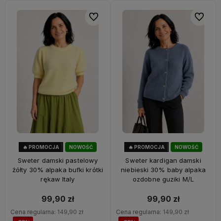
Do ulubionych
Do ulubi
🔥 PROMOCJA
NOWOŚĆ
🔥 PROMOCJA
NOWOŚĆ
33%
OKAZJA
33%
OKAZJA
Sweter damski pastelowy
Sweter kardigan damski
żółty 30% alpaka bufki krótki
niebieski 30% baby alpaka
rękaw Italy
ozdobne guziki M/L
99,90 zł
99,90 zł
Cena regularna:
149,90 zł
Cena regularna:
149,90 zł