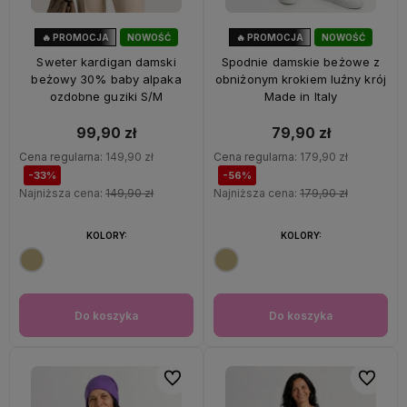
🔥 PROMOCJA
NOWOŚĆ
🔥 PROMOCJA
NOWOŚĆ
33%
OKAZJA
56%
OKAZJA
Sweter kardigan damski
Spodnie damskie beżowe z
beżowy 30% baby alpaka
obniżonym krokiem luźny krój
ozdobne guziki S/M
Made in Italy
99,90 zł
79,90 zł
Cena regularna:
149,90 zł
Cena regularna:
179,90 zł
-33%
-56%
Najniższa cena:
149,90 zł
Najniższa cena:
179,90 zł
KOLORY:
KOLORY:
Do koszyka
Do koszyka
Do ulubionych
Do ulubi