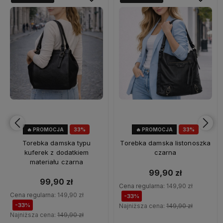
🔥 PROMOCJA
33%
🔥 PROMOCJA
33%
OKAZJA
OKAZJA
Torebka damska typu
Torebka damska listonoszka
kuferek z dodatkiem
czarna
materiału czarna
99,90 zł
99,90 zł
Cena regularna:
149,90 zł
Cena regularna:
149,90 zł
-33%
-33%
Najniższa cena:
149,90 zł
Najniższa cena:
149,90 zł