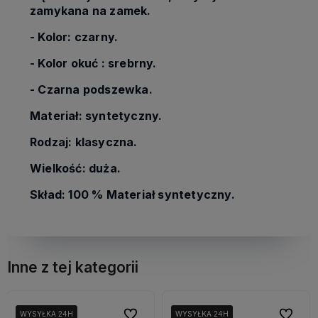
zamykana na zamek.
- Kolor: czarny.
- Kolor okuć : srebrny.
- Czarna podszewka.
Materiał: syntetyczny.
Rodzaj: klasyczna.
Wielkość: duża.
Skład: 100 % Materiał syntetyczny.
Inne z tej kategorii
bionych
bionych
Do ulubionych
Do ulubionych
Do ulubi
Do ulubi
WYSYŁKA 24H
WYSYŁKA 24H
WYSYŁKA 24H
WYSYŁKA 24H