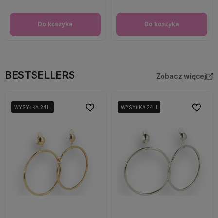
Do koszyka
Do koszyka
BESTSELLERS
Zobacz więcej
Do ulubionych
Do ulubi
WYSYŁKA 24H
WYSYŁKA 24H
WYSYŁKA 24H
WYSYŁKA 24H
WYSYŁKA 24H
WYSYŁKA 24H