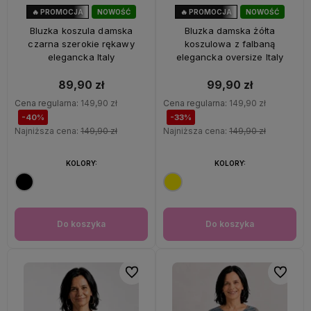
🔥 PROMOCJA
NOWOŚĆ
🔥 PROMOCJA
NOWOŚĆ
40%
OKAZJA
33%
OKAZJA
Bluzka koszula damska
Bluzka damska żółta
czarna szerokie rękawy
koszulowa z falbaną
elegancka Italy
elegancka oversize Italy
89,90 zł
99,90 zł
Cena regularna:
149,90 zł
Cena regularna:
149,90 zł
-40%
-33%
Najniższa cena:
149,90 zł
Najniższa cena:
149,90 zł
KOLORY:
KOLORY:
Do koszyka
Do koszyka
Do ulubionych
Do ulubi