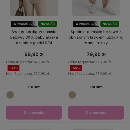
🔥 PROMOCJA
NOWOŚĆ
🔥 PROMOCJA
NOWOŚĆ
33%
OKAZJA
56%
OKAZJA
Sweter kardigan damski
Spodnie damskie beżowe z
beżowy 30% baby alpaka
obniżonym krokiem luźny krój
ozdobne guziki S/M
Made in Italy
99,90 zł
79,90 zł
Cena regularna:
149,90 zł
Cena regularna:
179,90 zł
-33%
-56%
Najniższa cena:
149,90 zł
Najniższa cena:
179,90 zł
KOLORY:
KOLORY:
Do koszyka
Do koszyka