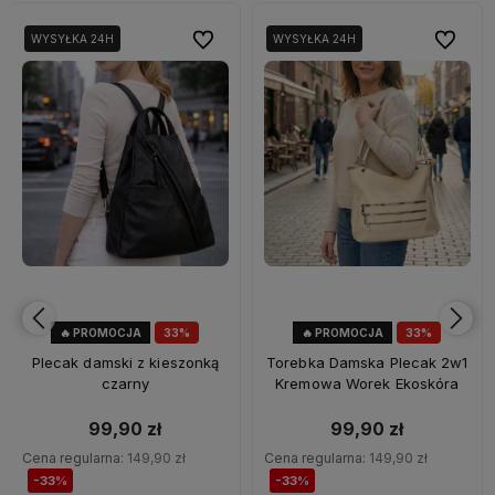
bionych
bionych
Do ulubionych
Do ulubionych
Do ulubi
Do ulubi
WYSYŁKA 24H
WYSYŁKA 24H
🔥 PROMOCJA
33%
🔥 PROMOCJA
33%
OKAZJA
OKAZJA
Plecak damski z kieszonką
Torebka Damska Plecak 2w1
czarny
Kremowa Worek Ekoskóra
99,90 zł
99,90 zł
Cena regularna:
149,90 zł
Cena regularna:
149,90 zł
-33%
-33%