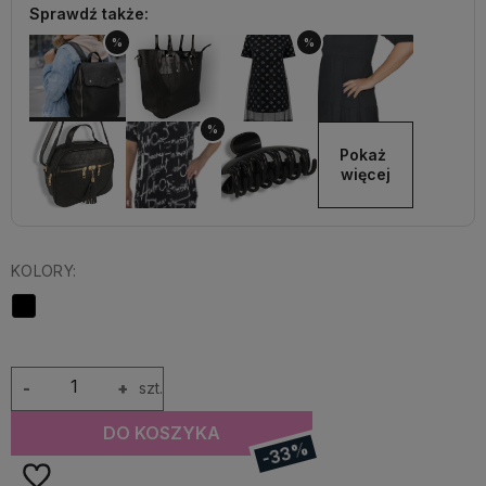
Sprawdź także:
%
%
%
Pokaż 
więcej
KOLORY:
-
+
szt.
DO KOSZYKA
-33%