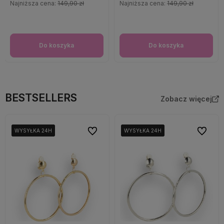
Najniższa cena:
149,90 zł
Najniższa cena:
149,90 zł
Do koszyka
Do koszyka
BESTSELLERS
Zobacz więcej
Do ulubionych
Do ulubi
WYSYŁKA 24H
WYSYŁKA 24H
WYSYŁKA 24H
WYSYŁKA 24H
WYSYŁKA 24H
WYSYŁKA 24H