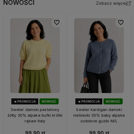
NOWOŚCI
Zobacz więcej
Do ulubionych
Do ulubi
🔥 PROMOCJA
NOWOŚĆ
🔥 PROMOCJA
NOWOŚĆ
33%
OKAZJA
33%
OKAZJA
Sweter damski pastelowy
Sweter kardigan damski
żółty 30% alpaka bufki krótki
niebieski 30% baby alpaka
rękaw Italy
ozdobne guziki M/L
99,90 zł
99,90 zł