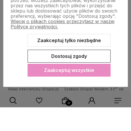
potrzeb. Możesz zaakceptować wykorzystanie
przez nas wszystkich tych plików i przejść do
sklepu lub dostosować użycie plików do swoich
POMOC DLA KLIENTA
preferencji, wybierając opcję "Dostosuj zgody".
Więcej o plikach cookies przeczytasz w naszej
Polityce prywatności.
Zaakceptuj tylko niezbędne
Zawartość tej strony jest chroniona prawem autorskim - PINK BOX®
Dostosuj zgody
Zaakceptuj wszystkie
Sklep internetowy Shoper.pl
Szablon Shoper Modern 3.0™
od
GrowCommerce