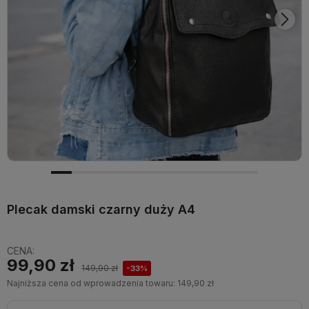
Plecak damski czarny duży A4
CENA:
99,90 zł
149,90 zł
-33%
Najniższa cena od wprowadzenia towaru:
149,90 zł