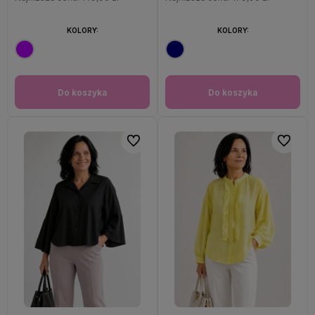
KOLORY:
KOLORY:
Do koszyka
Do koszyka
Do ulubionych
Do ulubi