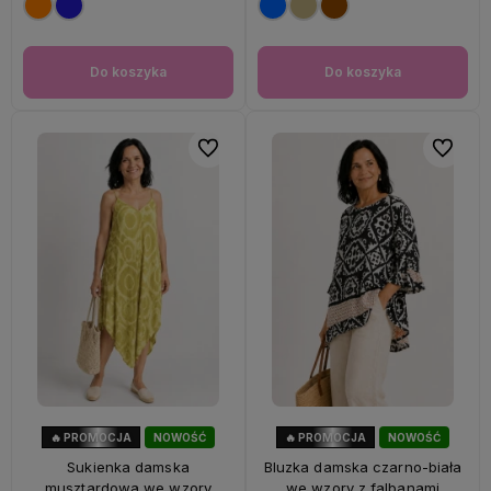
Do koszyka
Do koszyka
Do ulubionych
Do ulubi
🔥 PROMOCJA
NOWOŚĆ
🔥 PROMOCJA
NOWOŚĆ
56%
OKAZJA
47%
OKAZJA
Sukienka damska
Bluzka damska czarno-biała
musztardowa we wzory
we wzory z falbanami