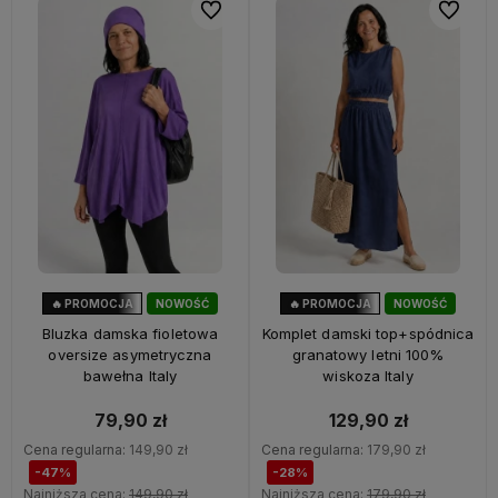
Do ulubionych
Do ulubi
🔥 PROMOCJA
NOWOŚĆ
🔥 PROMOCJA
NOWOŚĆ
47%
OKAZJA
28%
OKAZJA
Bluzka damska fioletowa
Komplet damski top+spódnica
oversize asymetryczna
granatowy letni 100%
bawełna Italy
wiskoza Italy
79,90 zł
129,90 zł
Cena regularna:
149,90 zł
Cena regularna:
179,90 zł
-47%
-28%
Najniższa cena:
149,90 zł
Najniższa cena:
179,90 zł