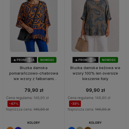
🔥 PROMOCJA
NOWOŚĆ
🔥 PROMOCJA
NOWOŚĆ
47%
OKAZJA
33%
OKAZJA
Bluzka damska
Bluzka damska beżowa we
pomarańczowo-chabrowa
wzory 100% len oversize
we wzory z falbanami
kieszenie Italy
oversize 100% wiskoza Italy
79,90 zł
99,90 zł
Cena regularna:
149,90 zł
Cena regularna:
149,90 zł
-47%
-33%
Najniższa cena:
149,90 zł
Najniższa cena:
149,90 zł
KOLORY:
KOLORY: