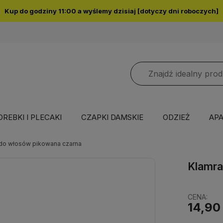
Kup do godziny 11:00 a wyślemy dzisiaj [dotyczy dni roboczych]
OREBKI I PLECAKI
CZAPKI DAMSKIE
ODZIEŻ
APA
 do włosów pikowana czarna
Klamra
CENA:
14,90 