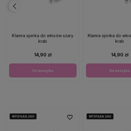
Klamra spinka do włosów szary
Klamra spinka do wło
krab
krab
14,90 zł
14,90 zł
Do koszyka
Do koszyka
WYSYŁKA 24H
WYSYŁKA 24H
WYSYŁKA 24H
WYSYŁKA 24H
Do ulubionych