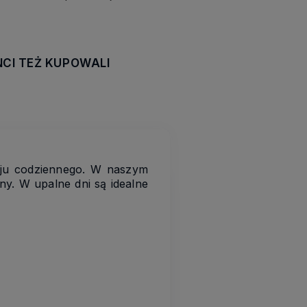
NCI TEŻ KUPOWALI
awiera ewentualnych
tności
roju codziennego. W naszym
ny. W upalne dni są idealne