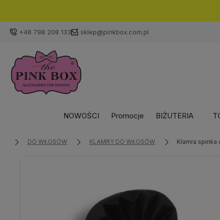
+48 798 208 133
sklep@pinkbox.com.pl
NOWOŚCI
Promocje
BIŻUTERIA
T
DO WŁOSÓW
KLAMRY DO WŁOSÓW
Klamra spinka