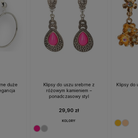
brne duże
Klipsy do uszu srebrne z
Klipsy do 
egancja
różowym kamieniem –
ponadczasowy styl
29,90 zł
KOLORY: