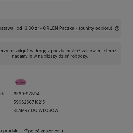
Wyślemy do Ciebie w:
24 godziny
ierzy ruszyli już w drogę z paczkami. Złóż zamówienie teraz,
nadamy je w najbliższy dzień roboczy.
:
ktu:
6F69-978D4
5906268710215
KLAMRY DO WŁOSÓW
 o produkt
poleć znajomemu