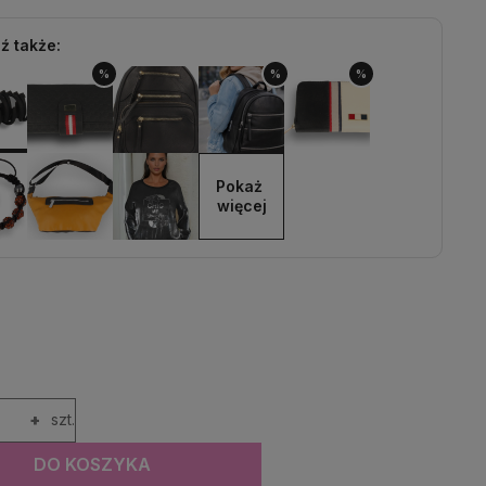
ź także:
%
%
%
Pokaż 
więcej
+
szt.
DO KOSZYKA