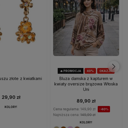
🔥 PROMOCJA
40%
OKAZJA
uszu złote z kwiatkami
Bluza damska z kapturem w
kwiaty oversize brązowa Włoska
Uni
29,90 zł
89,90 zł
KOLORY:
Cena regularna:
149,90 zł
-40%
Najniższa cena:
149,90 zł
KOLORY: