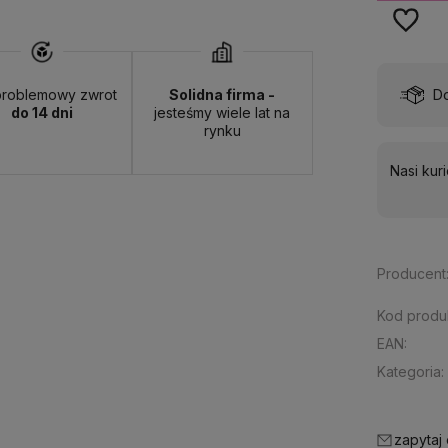
wa:
od 13,00 zł
- ORLEN Paczka - (punkty odbioru)
roblemowy zwrot
Solidna firma -
do 14 dni
jesteśmy wiele lat na
rynku
Nasi kur
Producent
Kod produ
EAN:
Kategoria:
zapytaj