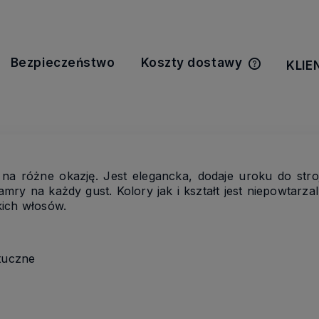
Bezpieczeństwo
Koszty dostawy
KLIE
Cena nie z
kosztów pła
na różne okazję. Jest elegancka, dodaje uroku do st
ry na każdy gust. Kolory jak i kształt jest niepowtarzal
tkich włosów.
tuczne