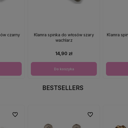
sów czarny
Klamra spinka do włosów szary
Klamra sp
wachlarz
14,90 zł
Do koszyka
BESTSELLERS
Do ulubionych
Do ulubionych