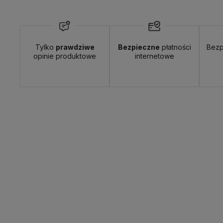
Wyślemy do Ciebie w:
24 godziny
Dosta
Tylko
prawdziwe
Bezpieczne
płatności
Bezp
opinie produktowe
internetowe