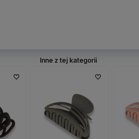
Inne z tej kategorii
Do ulubionych
Do ulubionych
Do ulubionych
Do ulubionych