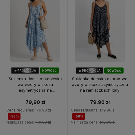
🔥 PROMOCJA
NOWOŚĆ
🔥 PROMOCJA
NOWOŚĆ
56%
OKAZJA
56%
OKAZJA
Sukienka damska niebieska
Sukienka damska czarna we
we wzory wiskoza
wzory wiskoza asymetryczna
asymetryczna na
na ramiączkach Italy
ramiączkach Italy
79,90 zł
79,90 zł
Cena regularna:
179,90 zł
Cena regularna:
179,90 zł
-56%
-56%
Najniższa cena:
179,90 zł
Najniższa cena:
179,90 zł