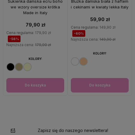
Sukienka damska ecru boho
Bluzka damska biała z haftem
we wzory oversize krótka
i cekinami w kwiaty lekka Italy
Made in Italy
59,90 zł
79,90 zł
Cena regularna:
149,90 zł
Cena regularna:
179,90 zł
-60%
-56%
Najniższa cena:
149,90 zł
Najniższa cena:
179,90 zł
KOLORY:
KOLORY:
Do koszyka
Do koszyka
Zapisz się do naszego newslettera!