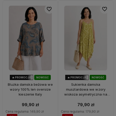
Do ulubionych
Do ulubi
🔥 PROMOCJA
NOWOŚĆ
🔥 PROMOCJA
NOWOŚĆ
33%
OKAZJA
56%
OKAZJA
Bluzka damska beżowa we
Sukienka damska
wzory 100% len oversize
musztardowa we wzory
kieszenie Italy
wiskoza asymetryczna na
ramiączkach Italy
99,90 zł
79,90 zł
Cena regularna:
149,90 zł
Cena regularna:
179,90 zł