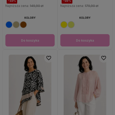
-33%
-56%
Najniższa cena:
149,90 zł
Najniższa cena:
179,90 zł
KOLORY:
KOLORY:
Do koszyka
Do koszyka
Do ulubionych
Do ulubi