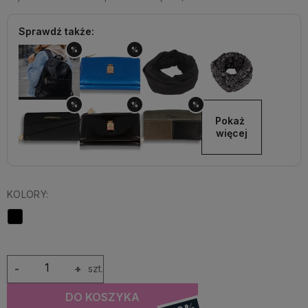
Sprawdź także:
%
%
%
%
%
Pokaż 
więcej
KOLORY:
-
+
szt.
DO KOSZYKA