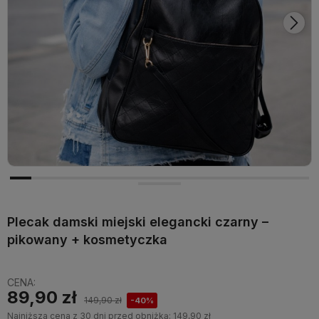
Plecak damski miejski elegancki czarny –
pikowany + kosmetyczka
CENA:
89,90 zł
149,90 zł
-40%
Najniższa cena z 30 dni przed obniżką:
149,90 zł