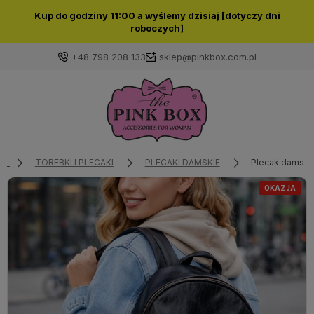
Kup do godziny 11:00 a wyślemy dzisiaj [dotyczy dni
roboczych]
+48 798 208 133
sklep@pinkbox.com.pl
Zaloguj się
Załóż konto
TOREBKI I PLECAKI
PLECAKI DAMSKIE
Plecak damski 
OKAZJA
Wybierz coś dla siebie z naszej aktualnej oferty lub
zaloguj się, aby przywrócić dodane produkty do listy
z poprzedniej sesji.