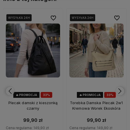
bionych
bionych
Do ulubionych
Do ulubionych
Do ulubi
Do ulubi
WYSYŁKA 24H
WYSYŁKA 24H
WYSYŁKA 24H
WYSYŁKA 24H
WYSYŁKA 24H
🔥 PROMOCJA
33%
🔥 PROMOCJA
33%
OKAZJA
OKAZJA
Plecak damski z kieszonką
Torebka Damska Plecak 2w1
czarny
Kremowa Worek Ekoskóra
99,90 zł
99,90 zł
Cena regularna:
149,90 zł
Cena regularna:
149,90 zł