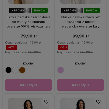
🔥 PROMOCJA
NOWOŚĆ
🔥 PROMOCJA
NOWOŚĆ
47%
OKAZJA
33%
OKAZJA
Bluzka damska czarno-biała
Bluzka damska blady róż
we wzory z falbanami
koszulowa z falbaną
oversize 100% wiskoza Italy
elegancka oversize Italy
79,90 zł
99,90 zł
Cena regularna:
149,90 zł
Cena regularna:
149,90 zł
-47%
-33%
Najniższa cena:
149,90 zł
Najniższa cena:
149,90 zł
KOLORY:
KOLORY:
Do koszyka
Do koszyka
Do ulubionych
Do ulubi