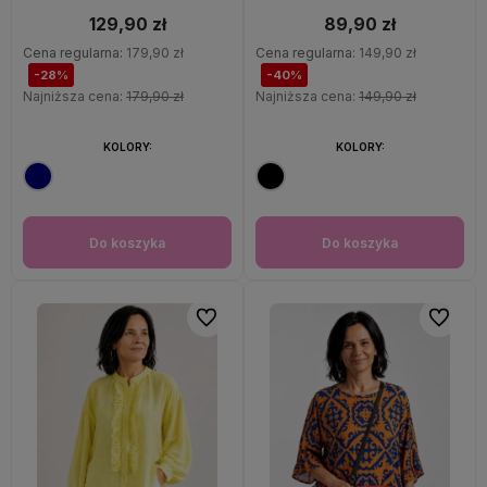
129,90 zł
89,90 zł
Cena regularna:
179,90 zł
Cena regularna:
149,90 zł
-28%
-40%
Najniższa cena:
179,90 zł
Najniższa cena:
149,90 zł
KOLORY:
KOLORY:
Do koszyka
Do koszyka
Do ulubionych
Do ulubi