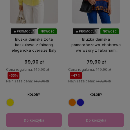
🔥 PROMOCJA
NOWOŚĆ
🔥 PROMOCJA
NOWOŚĆ
33%
OKAZJA
47%
OKAZJA
Bluzka damska żółta
Bluzka damska
koszulowa z falbaną
pomarańczowo-chabrowa
elegancka oversize Italy
we wzory z falbanami
oversize 100% wiskoza Italy
99,90 zł
79,90 zł
Cena regularna:
149,90 zł
Cena regularna:
149,90 zł
-33%
-47%
Najniższa cena:
149,90 zł
Najniższa cena:
149,90 zł
KOLORY:
KOLORY:
Do koszyka
Do koszyka