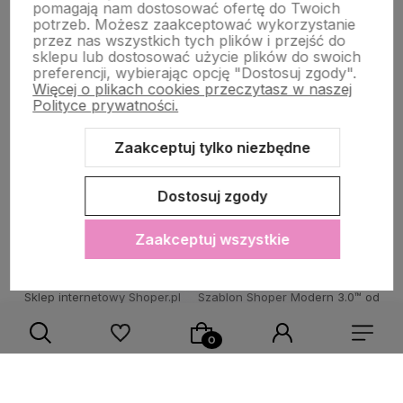
STRONY INFORMACYJNE
pomagają nam dostosować ofertę do Twoich
potrzeb. Możesz zaakceptować wykorzystanie
przez nas wszystkich tych plików i przejść do
sklepu lub dostosować użycie plików do swoich
POMOC DLA KLIENTA
preferencji, wybierając opcję "Dostosuj zgody".
Więcej o plikach cookies przeczytasz w naszej
Polityce prywatności.
Zaakceptuj tylko niezbędne
Zawartość tej strony jest chroniona prawem autorskim - PINK BOX®
Dostosuj zgody
Zaakceptuj wszystkie
Sklep internetowy Shoper.pl
Szablon Shoper Modern 3.0™
od
GrowCommerce