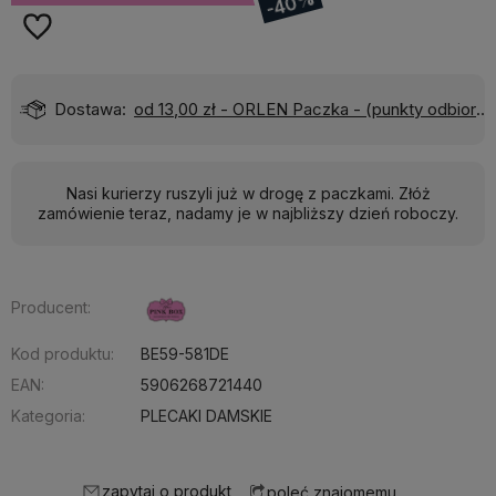
-40%
)
Wyślemy do Ciebie w:
24 godziny
Nasi kurierzy ruszyli już w drogę z paczkami. Złóż
zamówienie teraz, nadamy je w najbliższy dzień roboczy.
Producent:
Kod produktu:
BE59-581DE
EAN:
5906268721440
Kategoria:
PLECAKI DAMSKIE
zapytaj o produkt
poleć znajomemu