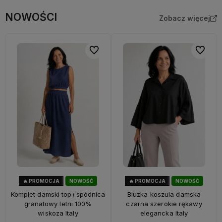
NOWOŚCI
Zobacz więcej
Do ulubionych
Do ulubi
🔥 PROMOCJA
NOWOŚĆ
🔥 PROMOCJA
NOWOŚĆ
28%
OKAZJA
40%
OKAZJA
Komplet damski top+spódnica
Bluzka koszula damska
granatowy letni 100%
czarna szerokie rękawy
wiskoza Italy
elegancka Italy