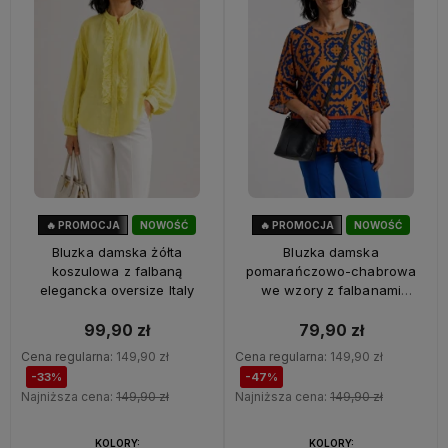
🔥 PROMOCJA
NOWOŚĆ
🔥 PROMOCJA
NOWOŚĆ
33%
OKAZJA
47%
OKAZJA
Bluzka damska żółta
Bluzka damska
koszulowa z falbaną
pomarańczowo-chabrowa
elegancka oversize Italy
we wzory z falbanami
oversize 100% wiskoza Italy
99,90 zł
79,90 zł
Cena regularna:
149,90 zł
Cena regularna:
149,90 zł
-33%
-47%
Najniższa cena:
149,90 zł
Najniższa cena:
149,90 zł
KOLORY:
KOLORY: