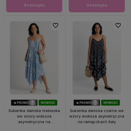
Do koszyka
Do koszyka
Do ulubionych
Do ulubi
🔥 PROMOCJA
NOWOŚĆ
🔥 PROMOCJA
NOWOŚĆ
56%
OKAZJA
56%
OKAZJA
Sukienka damska niebieska
Sukienka damska czarna we
we wzory wiskoza
wzory wiskoza asymetryczna
asymetryczna na
na ramiączkach Italy
ramiączkach Italy