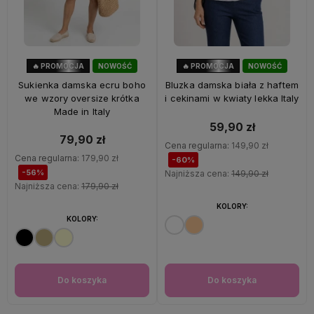
🔥 PROMOCJA
NOWOŚĆ
🔥 PROMOCJA
NOWOŚĆ
56%
OKAZJA
60%
OKAZJA
Sukienka damska ecru boho
Bluzka damska biała z haftem
we wzory oversize krótka
i cekinami w kwiaty lekka Italy
Made in Italy
59,90 zł
79,90 zł
Cena regularna:
149,90 zł
Cena regularna:
179,90 zł
-60%
-56%
Najniższa cena:
149,90 zł
Najniższa cena:
179,90 zł
KOLORY:
KOLORY:
Do koszyka
Do koszyka