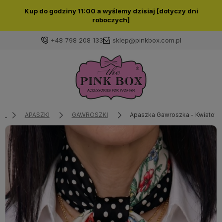
Kup do godziny 11:00 a wyślemy dzisiaj [dotyczy dni
roboczych]
+48 798 208 133
sklep@pinkbox.com.pl
Zaloguj się
Załóż konto
APASZKI
GAWROSZKI
Apaszka Gawroszka - Kwiatowy 
Wybierz coś dla siebie z naszej aktualnej oferty lub
zaloguj się, aby przywrócić dodane produkty do listy
z poprzedniej sesji.