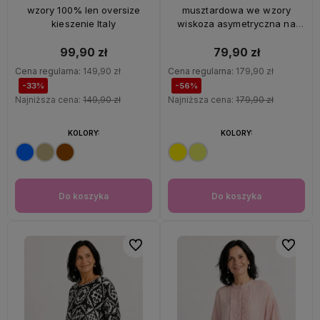
wzory 100% len oversize
musztardowa we wzory
kieszenie Italy
wiskoza asymetryczna na
ramiączkach Italy
99,90 zł
79,90 zł
Cena regularna:
149,90 zł
Cena regularna:
179,90 zł
-33%
-56%
Najniższa cena:
149,90 zł
Najniższa cena:
179,90 zł
KOLORY:
KOLORY:
Do koszyka
Do koszyka
Do ulubionych
Do ulubi