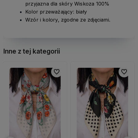
przyjazna dla skóry Wiskoza 100%
Kolor przeważający: biały
Wzór i kolory, zgodne ze zdjęciami.
Inne z tej kategorii
bionych
bionych
Do ulubionych
Do ulubionych
Do ulubi
Do ulubi