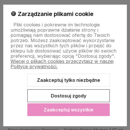
🍪 Zarządzanie plikami cookie
PŁATNOŚĆ I DOSTAWA
Pliki cookies i pokrewne im technologie
umożliwiają poprawne działanie strony i
STRONY INFORMACYJNE
pomagają nam dostosować ofertę do Twoich
potrzeb. Możesz zaakceptować wykorzystanie
przez nas wszystkich tych plików i przejść do
sklepu lub dostosować użycie plików do swoich
POMOC DLA KLIENTA
preferencji, wybierając opcję "Dostosuj zgody".
Więcej o plikach cookies przeczytasz w naszej
Polityce prywatności.
Zaakceptuj tylko niezbędne
Zawartość tej strony jest chroniona prawem autorskim - PINK BOX®
Dostosuj zgody
Zaakceptuj wszystkie
Sklep internetowy Shoper.pl
Szablon Shoper Modern 3.0™
od