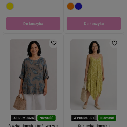
Do koszyka
Do koszyka
Do ulubionych
Do ulubi
🔥 PROMOCJA
NOWOŚĆ
🔥 PROMOCJA
NOWOŚĆ
33%
OKAZJA
56%
OKAZJA
Bluzka damska beżowa we
Sukienka damska