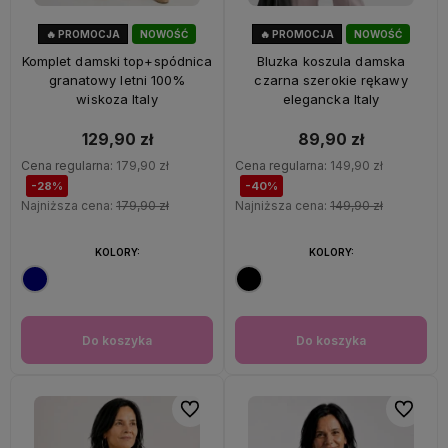
🔥 PROMOCJA
NOWOŚĆ
🔥 PROMOCJA
NOWOŚĆ
28%
OKAZJA
40%
OKAZJA
Komplet damski top+spódnica
Bluzka koszula damska
granatowy letni 100%
czarna szerokie rękawy
wiskoza Italy
elegancka Italy
129,90 zł
89,90 zł
Cena regularna:
179,90 zł
Cena regularna:
149,90 zł
-28%
-40%
Najniższa cena:
179,90 zł
Najniższa cena:
149,90 zł
KOLORY:
KOLORY:
Do koszyka
Do koszyka
Do ulubionych
Do ulubi