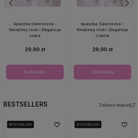
Apaszka Gawroszka -
Apaszka Gawroszka -
Kwiatowy Urok i Elegancja
Kwiatowy Urok i Elegancja
szara
czarna
29,90 zł
29,90 zł
Do koszyka
Do koszyka
BESTSELLERS
Zobacz więcej
Do ulubionych
Do ulubi
WYSYŁKA 24H
WYSYŁKA 24H