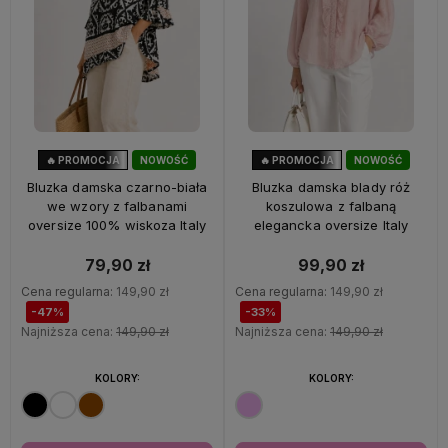
🔥 PROMOCJA
NOWOŚĆ
🔥 PROMOCJA
NOWOŚĆ
47%
OKAZJA
33%
OKAZJA
Bluzka damska czarno-biała
Bluzka damska blady róż
we wzory z falbanami
koszulowa z falbaną
oversize 100% wiskoza Italy
elegancka oversize Italy
79,90 zł
99,90 zł
Cena regularna:
149,90 zł
Cena regularna:
149,90 zł
-47%
-33%
Najniższa cena:
149,90 zł
Najniższa cena:
149,90 zł
KOLORY:
KOLORY: