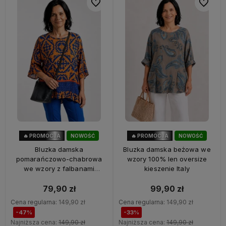
Do ulubionych
Do ulubi
🔥 PROMOCJA
NOWOŚĆ
🔥 PROMOCJA
NOWOŚĆ
47%
OKAZJA
33%
OKAZJA
Bluzka damska
Bluzka damska beżowa we
pomarańczowo-chabrowa
wzory 100% len oversize
we wzory z falbanami
kieszenie Italy
oversize 100% wiskoza Italy
79,90 zł
99,90 zł
Cena regularna:
149,90 zł
Cena regularna:
149,90 zł
-47%
-33%
Najniższa cena:
149,90 zł
Najniższa cena:
149,90 zł