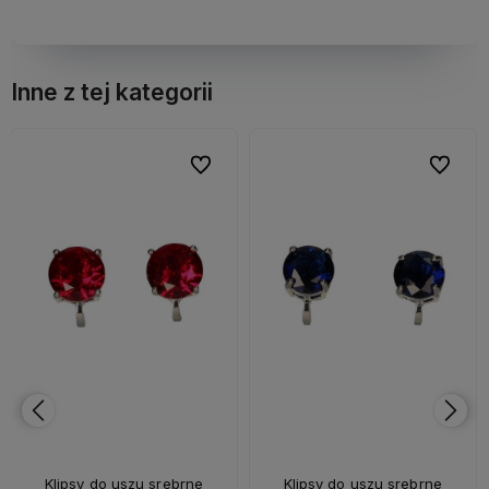
Inne z tej kategorii
bionych
bionych
Do ulubionych
Do ulubionych
Do ulubi
Do ulubi
Klipsy do uszu srebrne
Klipsy do uszu srebrne