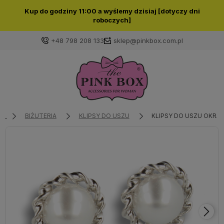
Kup do godziny 11:00 a wyślemy dzisiaj [dotyczy dni
roboczych]
+48 798 208 133
sklep@pinkbox.com.pl
Zaloguj się
Załóż konto
BIŻUTERIA
KLIPSY DO USZU
KLIPSY DO USZU OKRĄG
Wybierz coś dla siebie z naszej aktualnej oferty lub
zaloguj się, aby przywrócić dodane produkty do listy
z poprzedniej sesji.