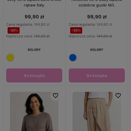
rękaw Italy
ozdobne guziki M/L
99,90 zł
99,90 zł
Cena regularna:
149,90 zł
Cena regularna:
149,90 zł
-33%
-33%
Najniższa cena:
149,90 zł
Najniższa cena:
149,90 zł
KOLORY:
KOLORY:
Do koszyka
Do koszyka
Do ulubionych
Do ulubi