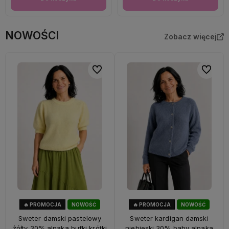
NOWOŚCI
Zobacz więcej
Do ulubionych
Do ulubi
🔥 PROMOCJA
NOWOŚĆ
🔥 PROMOCJA
NOWOŚĆ
33%
OKAZJA
33%
OKAZJA
Sweter damski pastelowy
Sweter kardigan damski
żółty 30% alpaka bufki krótki
niebieski 30% baby alpaka