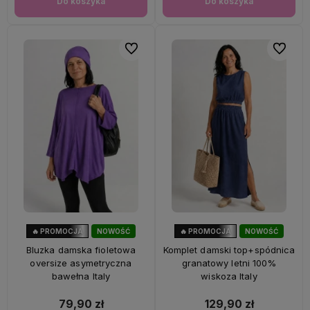
Do koszyka
Do koszyka
Do ulubionych
Do ulubi
🔥 PROMOCJA
NOWOŚĆ
🔥 PROMOCJA
NOWOŚĆ
47%
OKAZJA
28%
OKAZJA
Bluzka damska fioletowa
Komplet damski top+spódnica
oversize asymetryczna
granatowy letni 100%
bawełna Italy
wiskoza Italy
79,90 zł
129,90 zł