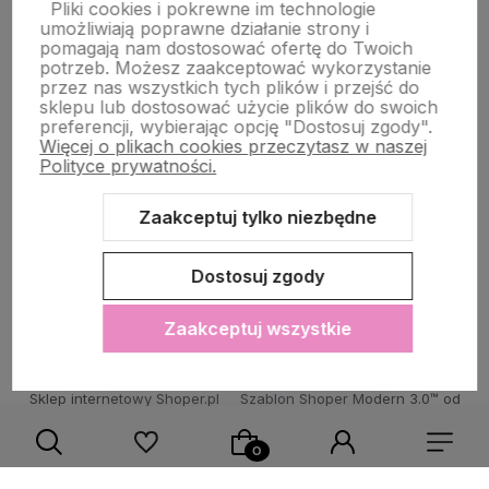
Pliki cookies i pokrewne im technologie
umożliwiają poprawne działanie strony i
STRONY INFORMACYJNE
pomagają nam dostosować ofertę do Twoich
potrzeb. Możesz zaakceptować wykorzystanie
przez nas wszystkich tych plików i przejść do
sklepu lub dostosować użycie plików do swoich
POMOC DLA KLIENTA
preferencji, wybierając opcję "Dostosuj zgody".
Więcej o plikach cookies przeczytasz w naszej
Polityce prywatności.
Zaakceptuj tylko niezbędne
Zawartość tej strony jest chroniona prawem autorskim - PINK BOX®
Dostosuj zgody
Zaakceptuj wszystkie
Sklep internetowy Shoper.pl
Szablon Shoper Modern 3.0™
od
GrowCommerce