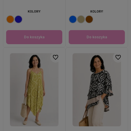
KOLORY:
KOLORY:
Do koszyka
Do koszyka
Do ulubionych
Do ulubi