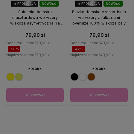
🔥 PROMOCJA
NOWOŚĆ
🔥 PROMOCJA
NOWOŚĆ
56%
OKAZJA
47%
OKAZJA
Sukienka damska
Bluzka damska czarno-biała
musztardowa we wzory
we wzory z falbanami
wiskoza asymetryczna na
oversize 100% wiskoza Italy
ramiączkach Italy
79,90 zł
79,90 zł
Cena regularna:
179,90 zł
Cena regularna:
149,90 zł
-56%
-47%
Najniższa cena:
179,90 zł
Najniższa cena:
149,90 zł
KOLORY:
KOLORY:
Do koszyka
Do koszyka