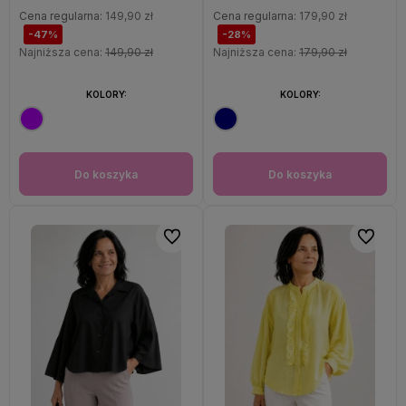
Cena regularna:
149,90 zł
Cena regularna:
179,90 zł
-47%
-28%
Najniższa cena:
149,90 zł
Najniższa cena:
179,90 zł
KOLORY:
KOLORY:
Do koszyka
Do koszyka
Do ulubionych
Do ulubi