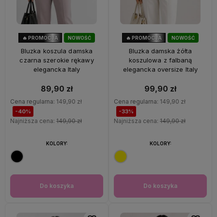
🔥 PROMOCJA
NOWOŚĆ
🔥 PROMOCJA
NOWOŚĆ
40%
OKAZJA
33%
OKAZJA
Bluzka koszula damska
Bluzka damska żółta
czarna szerokie rękawy
koszulowa z falbaną
elegancka Italy
elegancka oversize Italy
89,90 zł
99,90 zł
Cena regularna:
149,90 zł
Cena regularna:
149,90 zł
-40%
-33%
Najniższa cena:
149,90 zł
Najniższa cena:
149,90 zł
KOLORY:
KOLORY:
Do koszyka
Do koszyka