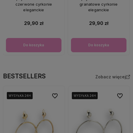
czerwone cyrkonie
granatowe cyrkonie
eleganckie
eleganckie
29,90 zł
29,90 zł
Do koszyka
Do koszyka
BESTSELLERS
Zobacz więcej
Do ulubionych
Do ulubi
WYSYŁKA 24H
WYSYŁKA 24H
WYSYŁKA 24H
WYSYŁKA 24H
WYSYŁKA 24H
WYSYŁKA 24H