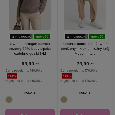
🔥 PROMOCJA
NOWOŚĆ
🔥 PROMOCJA
NOWOŚĆ
33%
OKAZJA
56%
OKAZJA
Sweter kardigan damski
Spodnie damskie beżowe z
beżowy 30% baby alpaka
obniżonym krokiem luźny krój
ozdobne guziki S/M
Made in Italy
99,90 zł
79,90 zł
Cena regularna:
149,90 zł
Cena regularna:
179,90 zł
-33%
-56%
Najniższa cena:
149,90 zł
Najniższa cena:
179,90 zł
KOLORY:
KOLORY: