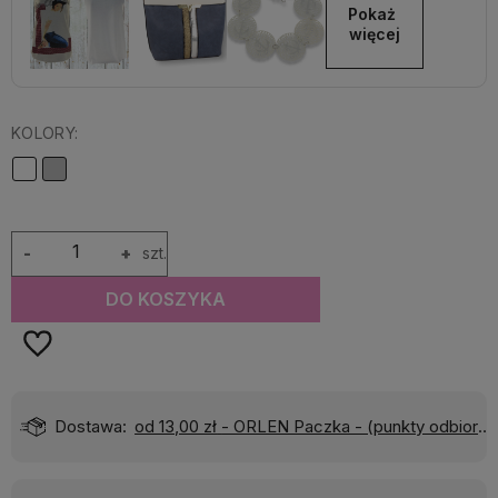
Pokaż 
więcej
KOLORY:
-
+
szt.
DO KOSZYKA
Dostawa:
od 13,00 zł
- ORLEN Paczka - (punkty odbioru)