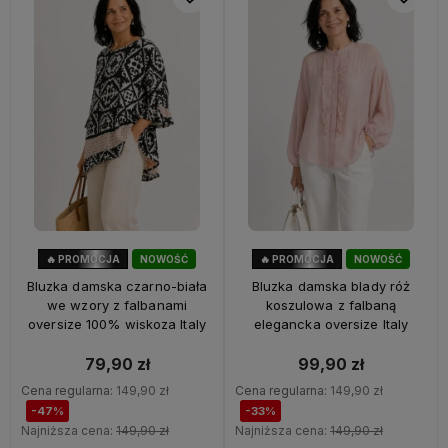
🔥 PROMOCJA
NOWOŚĆ
🔥 PROMOCJA
NOWOŚĆ
47%
OKAZJA
33%
OKAZJA
Bluzka damska czarno-biała
Bluzka damska blady róż
we wzory z falbanami
koszulowa z falbaną
oversize 100% wiskoza Italy
elegancka oversize Italy
79,90 zł
99,90 zł
Cena regularna:
149,90 zł
Cena regularna:
149,90 zł
-47%
-33%
Najniższa cena:
149,90 zł
Najniższa cena:
149,90 zł