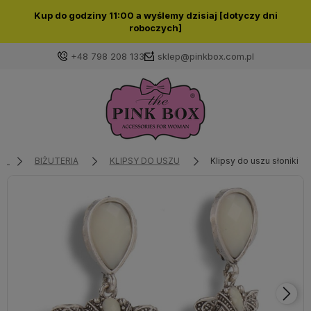
Kup do godziny 11:00 a wyślemy dzisiaj [dotyczy dni
roboczych]
+48 798 208 133
sklep@pinkbox.com.pl
Zaloguj się
Załóż konto
BIŻUTERIA
KLIPSY DO USZU
Klipsy do uszu słoniki z 
Wybierz coś dla siebie z naszej aktualnej oferty lub
zaloguj się, aby przywrócić dodane produkty do listy
z poprzedniej sesji.