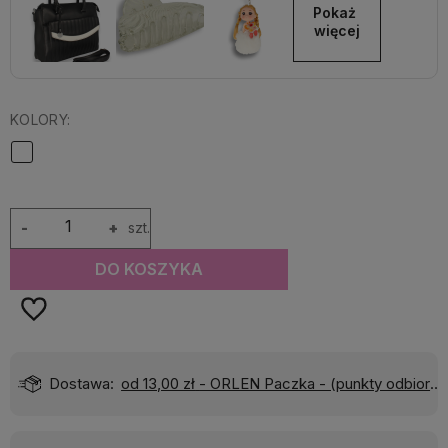
Pokaż 
więcej
KOLORY:
-
+
szt.
DO KOSZYKA
Dostawa:
od 13,00 zł
- ORLEN Paczka - (punkty odbioru)