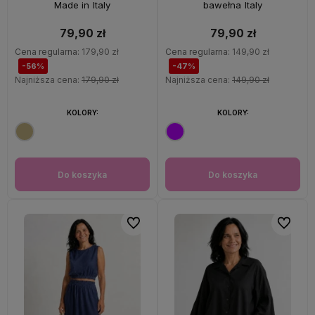
Made in Italy
bawełna Italy
79,90 zł
79,90 zł
Cena regularna:
179,90 zł
Cena regularna:
149,90 zł
-56%
-47%
Najniższa cena:
179,90 zł
Najniższa cena:
149,90 zł
KOLORY:
KOLORY:
Do koszyka
Do koszyka
Do ulubionych
Do ulubi