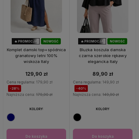
🔥 PROMOCJA
NOWOŚĆ
🔥 PROMOCJA
NOWOŚĆ
28%
OKAZJA
40%
OKAZJA
Komplet damski top+spódnica
Bluzka koszula damska
granatowy letni 100%
czarna szerokie rękawy
wiskoza Italy
elegancka Italy
129,90 zł
89,90 zł
Cena regularna:
179,90 zł
Cena regularna:
149,90 zł
-28%
-40%
Najniższa cena:
179,90 zł
Najniższa cena:
149,90 zł
KOLORY:
KOLORY:
Do koszyka
Do koszyka