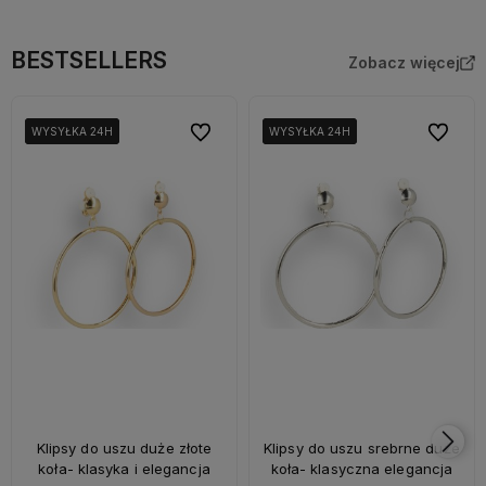
BESTSELLERS
Zobacz więcej
Do ulubionych
Do ulubi
WYSYŁKA 24H
WYSYŁKA 24H
WYSYŁKA 24H
WYSYŁKA 24H
WYSYŁKA 24H
WYSYŁKA 24H
Klipsy do uszu duże złote
Klipsy do uszu srebrne duże
koła- klasyka i elegancja
koła- klasyczna elegancja