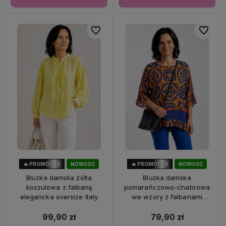
Do ulubionych
Do ulubi
🔥 PROMOCJA
NOWOŚĆ
🔥 PROMOCJA
NOWOŚĆ
33%
OKAZJA
47%
OKAZJA
Bluzka damska żółta
Bluzka damska
koszulowa z falbaną
pomarańczowo-chabrowa
elegancka oversize Italy
we wzory z falbanami
oversize 100% wiskoza Italy
99,90 zł
79,90 zł