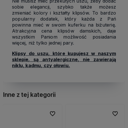
Nie musisz mieć przekutych uszu, żeby dodać
sobie elegancji, szybko także możesz
zmieniać kolory i kształty klipsów. To bardzo
popularny dodatek, który każda z Pań
powinna mieć w swoim kuferku na biżuterię.
Atrakcyjna cena klipsów damskich, daje
wszystkim Paniom możliwość posiadania
więcej, niż tylko jednej pary.
Klipsy do uszu, które kupujesz w naszym
sklepie, są antyalergiczne, nie zawierają
niklu, kadmu, czy ołowiu.
Inne z tej kategorii
bionych
bionych
Do ulubionych
Do ulubionych
Do ulubi
Do ulubi