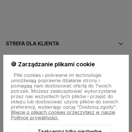
polityce prywatności
STREFA DLA KLIENTA
PŁATNOŚĆ I DOSTAWA
🍪 Zarządzanie plikami cookie
Pliki cookies i pokrewne im technologie
umożliwiają poprawne działanie strony i
STRONY INFORMACYJNE
pomagają nam dostosować ofertę do Twoich
potrzeb. Możesz zaakceptować wykorzystanie
przez nas wszystkich tych plików i przejść do
sklepu lub dostosować użycie plików do swoich
POMOC DLA KLIENTA
preferencji, wybierając opcję "Dostosuj zgody".
Więcej o plikach cookies przeczytasz w naszej
Polityce prywatności.
Zaakceptuj tylko niezbędne