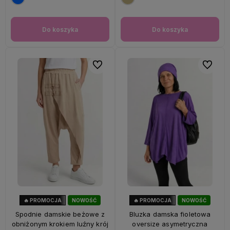
Do koszyka
Do koszyka
Do ulubionych
Do ulubi
🔥 PROMOCJA
NOWOŚĆ
🔥 PROMOCJA
NOWOŚĆ
56%
OKAZJA
47%
OKAZJA
Spodnie damskie beżowe z
Bluzka damska fioletowa
obniżonym krokiem luźny krój
oversize asymetryczna