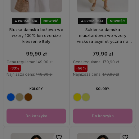
🔥 PROMOCJA
NOWOŚĆ
🔥 PROMOCJA
NOWOŚĆ
33%
OKAZJA
56%
OKAZJA
Bluzka damska beżowa we
Sukienka damska
wzory 100% len oversize
musztardowa we wzory
kieszenie Italy
wiskoza asymetryczna na
ramiączkach Italy
99,90 zł
79,90 zł
Cena regularna:
149,90 zł
Cena regularna:
179,90 zł
-33%
-56%
Najniższa cena:
149,90 zł
Najniższa cena:
179,90 zł
KOLORY:
KOLORY:
Do koszyka
Do koszyka
Do ulubionych
Do ulubi