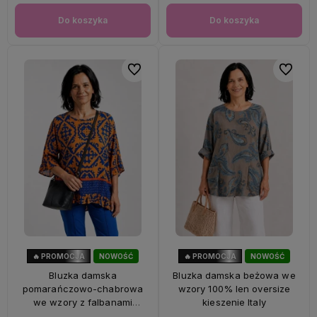
Do koszyka
Do koszyka
Do ulubionych
Do ulubi
🔥 PROMOCJA
NOWOŚĆ
🔥 PROMOCJA
NOWOŚĆ
47%
OKAZJA
33%
OKAZJA
Bluzka damska
Bluzka damska beżowa we
pomarańczowo-chabrowa
wzory 100% len oversize
we wzory z falbanami
kieszenie Italy
oversize 100% wiskoza Italy