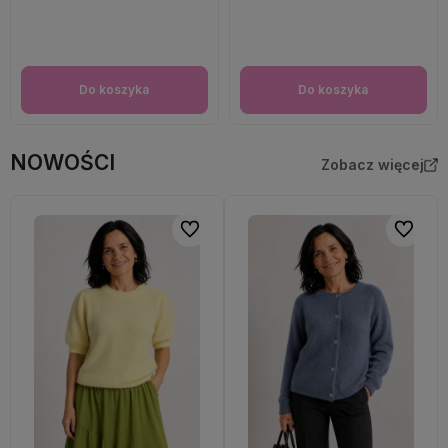
Do koszyka
Do koszyka
NOWOŚCI
Zobacz więcej
Do ulubionych
Do ulubi