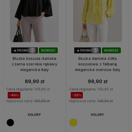
🔥 PROMOCJA
NOWOŚĆ
🔥 PROMOCJA
NOWOŚĆ
40%
OKAZJA
33%
OKAZJA
Bluzka koszula damska
Bluzka damska żółta
czarna szerokie rękawy
koszulowa z falbaną
elegancka Italy
elegancka oversize Italy
89,90 zł
99,90 zł
Cena regularna:
149,90 zł
Cena regularna:
149,90 zł
-40%
-33%
Najniższa cena:
149,90 zł
Najniższa cena:
149,90 zł
KOLORY:
KOLORY: