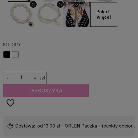
%
%
Pokaż 
więcej
KOLORY:
-
+
szt.
DO KOSZYKA
Dostawa:
od 13,00 zł
- ORLEN Paczka - (punkty odbioru)