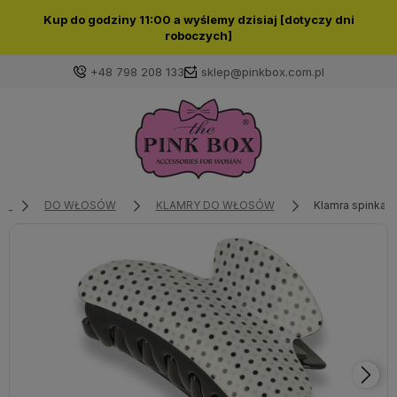
Kup do godziny 11:00 a wyślemy dzisiaj [dotyczy dni
roboczych]
+48 798 208 133
sklep@pinkbox.com.pl
Zaloguj się
Załóż konto
DO WŁOSÓW
KLAMRY DO WŁOSÓW
Klamra spinka 
Wybierz coś dla siebie z naszej aktualnej oferty lub
zaloguj się, aby przywrócić dodane produkty do listy
z poprzedniej sesji.