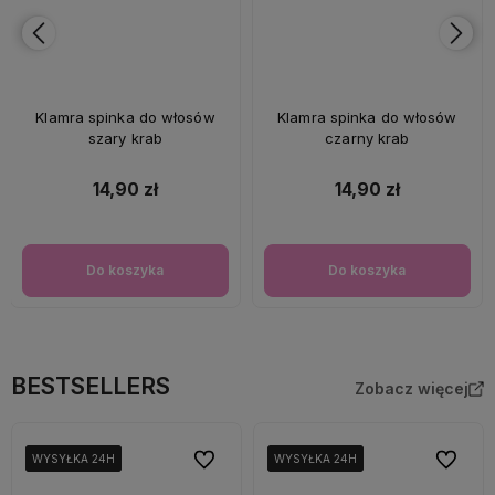
Klamra spinka do włosów
Klamra spinka do włosów
szary krab
czarny krab
14,90 zł
14,90 zł
Do koszyka
Do koszyka
BESTSELLERS
Zobacz więcej
Do ulubionych
Do ulubi
WYSYŁKA 24H
WYSYŁKA 24H
WYSYŁKA 24H
WYSYŁKA 24H
WYSYŁKA 24H
WYSYŁKA 24H