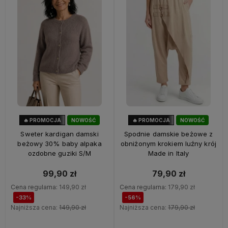
🔥 PROMOCJA
NOWOŚĆ
🔥 PROMOCJA
NOWOŚĆ
33%
OKAZJA
56%
OKAZJA
Sweter kardigan damski
Spodnie damskie beżowe z
beżowy 30% baby alpaka
obniżonym krokiem luźny krój
ozdobne guziki S/M
Made in Italy
99,90 zł
79,90 zł
Cena regularna:
149,90 zł
Cena regularna:
179,90 zł
-33%
-56%
Najniższa cena:
149,90 zł
Najniższa cena:
179,90 zł