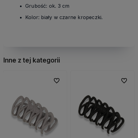
Grubość: ok. 3 cm
Kolor: biały w czarne kropeczki.
Inne z tej kategorii
bionych
bionych
Do ulubionych
Do ulubionych
Do ulubi
Do ulubi