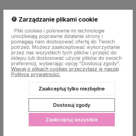
PŁATNOŚĆ I DOSTAWA
🍪 Zarządzanie plikami cookie
Pliki cookies i pokrewne im technologie
umożliwiają poprawne działanie strony i
STRONY INFORMACYJNE
pomagają nam dostosować ofertę do Twoich
potrzeb. Możesz zaakceptować wykorzystanie
przez nas wszystkich tych plików i przejść do
sklepu lub dostosować użycie plików do swoich
POMOC DLA KLIENTA
preferencji, wybierając opcję "Dostosuj zgody".
Więcej o plikach cookies przeczytasz w naszej
Polityce prywatności.
Zaakceptuj tylko niezbędne
Zawartość tej strony jest chroniona prawem autorskim - PINK BOX®
Dostosuj zgody
Zaakceptuj wszystkie