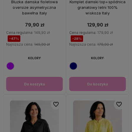
Bluzka damska fioletowa
Komplet damski top+spódnica
oversize asymetryczna
granatowy letni 100%
bawełna Italy
wiskoza Italy
79,90 zł
129,90 zł
Cena regularna:
149,90 zł
Cena regularna:
179,90 zł
-47%
-28%
Najniższa cena:
149,90 zł
Najniższa cena:
179,90 zł
KOLORY:
KOLORY:
Do koszyka
Do koszyka
Do ulubionych
Do ulubi