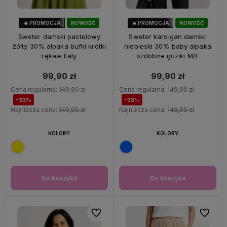
🔥 PROMOCJA
NOWOŚĆ
🔥 PROMOCJA
NOWOŚĆ
33%
OKAZJA
33%
OKAZJA
Sweter damski pastelowy
Sweter kardigan damski
żółty 30% alpaka bufki krótki
niebieski 30% baby alpaka
rękaw Italy
ozdobne guziki M/L
99,90 zł
99,90 zł
Cena regularna:
149,90 zł
Cena regularna:
149,90 zł
-33%
-33%
Najniższa cena:
149,90 zł
Najniższa cena:
149,90 zł
KOLORY:
KOLORY:
Do koszyka
Do koszyka
Do ulubionych
Do ulubi