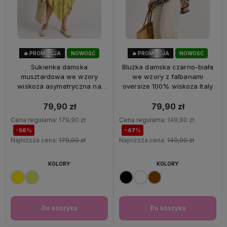
🔥 PROMOCJA
NOWOŚĆ
🔥 PROMOCJA
NOWOŚĆ
56%
OKAZJA
47%
OKAZJA
Sukienka damska
Bluzka damska czarno-biała
musztardowa we wzory
we wzory z falbanami
wiskoza asymetryczna na
oversize 100% wiskoza Italy
ramiączkach Italy
79,90 zł
79,90 zł
Cena regularna:
179,90 zł
Cena regularna:
149,90 zł
-56%
-47%
Najniższa cena:
179,90 zł
Najniższa cena:
149,90 zł
KOLORY:
KOLORY:
Do koszyka
Do koszyka