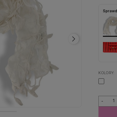
Sprawd
KOLORY:
-