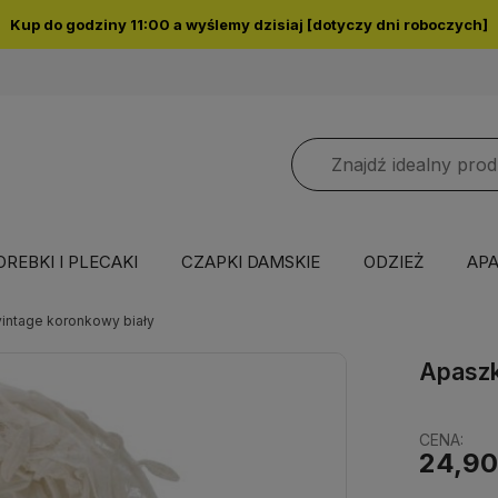
Kup do godziny 11:00 a wyślemy dzisiaj [dotyczy dni roboczych]
OREBKI I PLECAKI
CZAPKI DAMSKIE
ODZIEŻ
APA
vintage koronkowy biały
Apaszk
CENA:
24,90