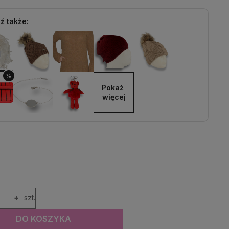
ź także:
%
Pokaż 
więcej
+
szt.
DO KOSZYKA