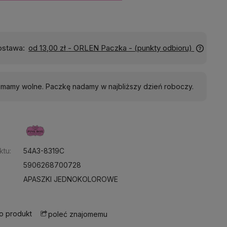
Wyślemy do Ciebie w:
24 godziny
j mamy wolne. Paczkę nadamy w najbliższy dzień roboczy.
:
ktu:
54A3-8319C
5906268700728
APASZKI JEDNOKOLOROWE
 o produkt
poleć znajomemu