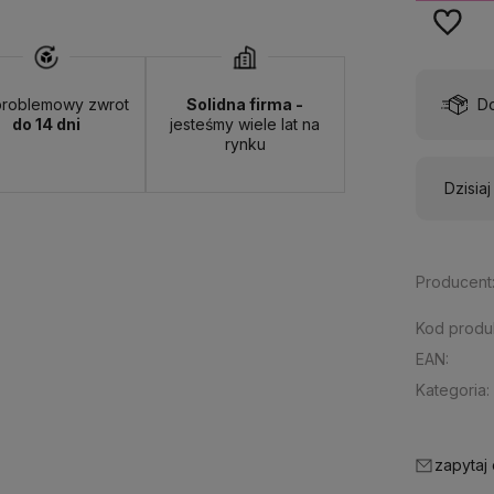
wa:
od 13,00 zł
- ORLEN Paczka - (punkty odbioru)
roblemowy zwrot
Solidna firma -
do 14 dni
jesteśmy wiele lat na
rynku
Dzisia
Producent
Kod produ
EAN:
Kategoria:
zapytaj