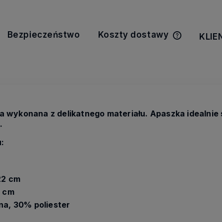
Bezpieczeństwo
Koszty dostawy
KLIE
Cena nie z
kosztów pła
 wykonana z delikatnego materiału. Apaszka idealnie 
.
:
22 cm
0 cm
na, 30% poliester