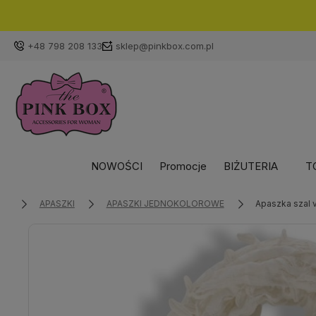
+48 798 208 133
sklep@pinkbox.com.pl
NOWOŚCI
Promocje
BIŻUTERIA
T
APASZKI
APASZKI JEDNOKOLOROWE
Apaszka szal 