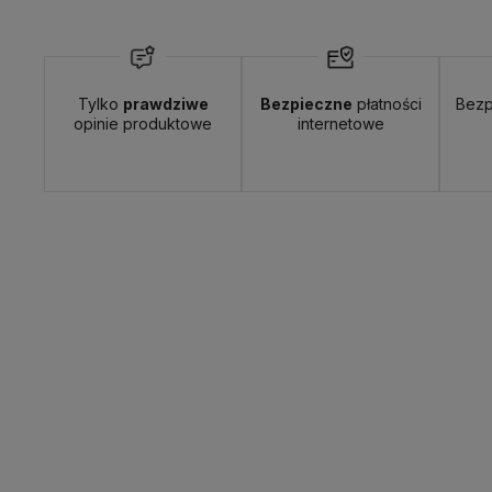
Wyślemy do Ciebie w:
24 godziny
Dosta
Tylko
prawdziwe
Bezpieczne
płatności
Bezp
opinie produktowe
internetowe