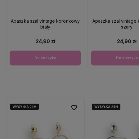
Apaszka szal vintage koronkowy
Apaszka szal vintage
biały
szary
24,90 zł
24,90 zł
Do koszyka
Do koszyka
WYSYŁKA 24H
WYSYŁKA 24H
WYSYŁKA 24H
WYSYŁKA 24H
Do ulubionych