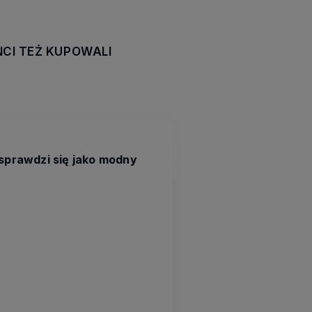
NCI TEŻ KUPOWALI
awiera ewentualnych
tności
sprawdzi się jako modny