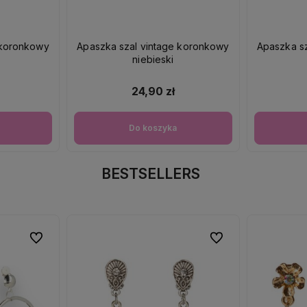
 koronkowy
Apaszka szal vintage koronkowy
Apaszka s
niebieski
24,90 zł
Do koszyka
BESTSELLERS
Do ulubionych
Do ulubionych