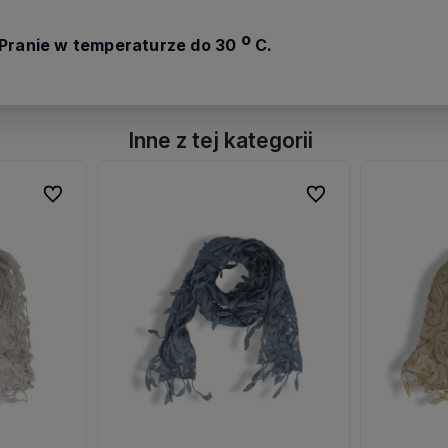
o
Pranie w temperaturze do 30
C.
Inne z tej kategorii
Do ulubionych
Do ulubionych
Do ulubionych
Do ulubionych