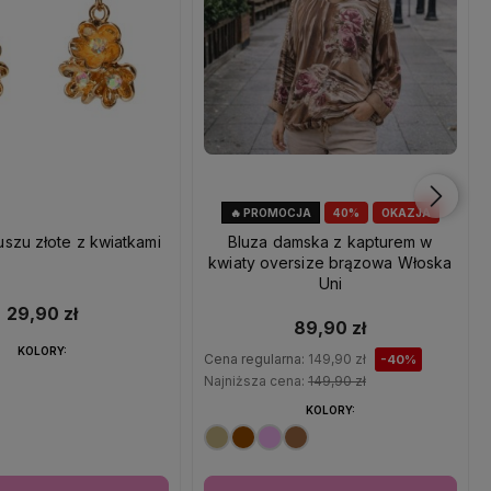
🔥 PROMOCJA
40%
OKAZJA
uszu złote z kwiatkami
Bluza damska z kapturem w
kwiaty oversize brązowa Włoska
Uni
29,90 zł
89,90 zł
KOLORY:
Cena regularna:
149,90 zł
-40%
Najniższa cena:
149,90 zł
KOLORY: