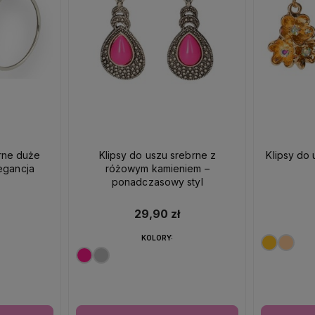
brne duże
Klipsy do uszu srebrne z
Klipsy do 
egancja
różowym kamieniem –
ponadczasowy styl
29,90 zł
KOLORY: