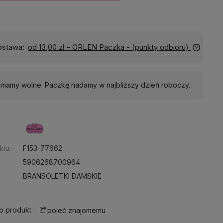
Wyślemy do Ciebie w:
24 godziny
j mamy wolne. Paczkę nadamy w najbliższy dzień roboczy.
:
ktu:
F153-77662
5906268700964
BRANSOLETKI DAMSKIE
 o produkt
poleć znajomemu