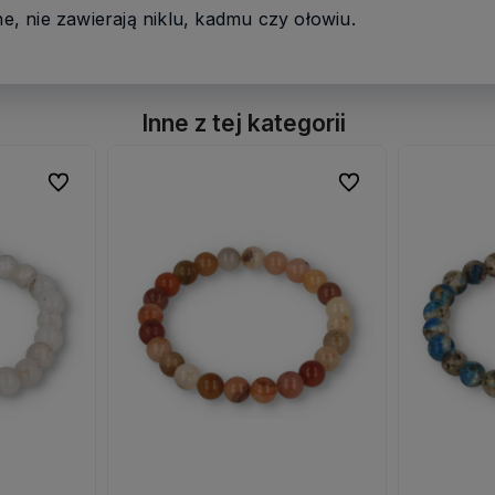
ne, nie zawierają niklu, kadmu czy ołowiu.
Inne z tej kategorii
Do ulubionych
Do ulubionych
Do ulubionych
Do ulubionych