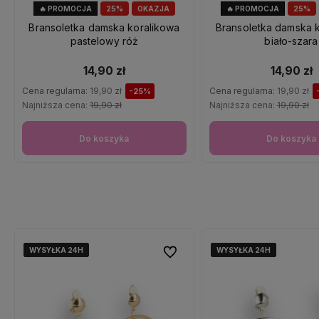
🔥 PROMOCJA
25%
OKAZJA
🔥 PROMOCJA
25%
Bransoletka damska koralikowa
Bransoletka damska 
pastelowy róż
biało-szara
14,90 zł
14,90 zł
Cena regularna:
19,90 zł
Cena regularna:
19,90 zł
-25%
Najniższa cena:
19,90 zł
Najniższa cena:
19,90 zł
Do koszyka
Do koszyka
WYSYŁKA 24H
WYSYŁKA 24H
WYSYŁKA 24H
WYSYŁKA 24H
WYSYŁKA 24H
WYSYŁKA 24H
WYSYŁKA 24H
WYSYŁKA 24H
WYSYŁKA 24H
WYSYŁKA 24H
Do ulubionych