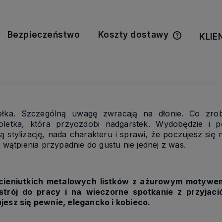
Bezpieczeństwo
Koszty dostawy
KLIE
Cena nie z
kosztów pła
idełka. Szczególną uwagę zwracają na dłonie. Co zrob
letka, która przyozdobi nadgarstek. Wydobędzie i 
ą stylizację,
nada charakteru i sprawi, że poczujesz się 
 wątpienia przypadnie do gustu nie jednej z was.
cieniutkich metalowych listków z ażurowym motywem.
 strój do pracy i na wieczorne spotkanie z przyjaci
jesz się pewnie, elegancko i kobieco.