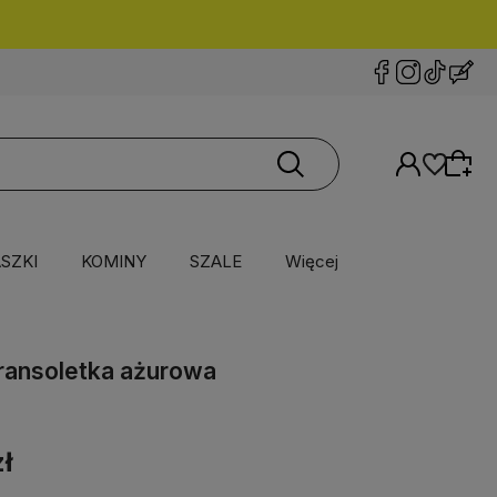
SZKI
KOMINY
SZALE
Więcej
bransoletka ażurowa
zł