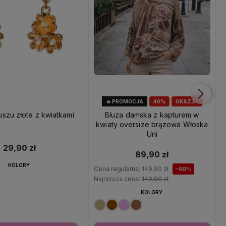
🔥 PROMOCJA
40%
OKAZJA
uszu złote z kwiatkami
Bluza damska z kapturem w
kwiaty oversize brązowa Włoska
Uni
29,90 zł
89,90 zł
KOLORY:
Cena regularna:
149,90 zł
-40%
Najniższa cena:
149,90 zł
KOLORY: