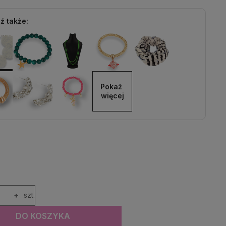
ź także:
Pokaż 
więcej
+
szt.
DO KOSZYKA