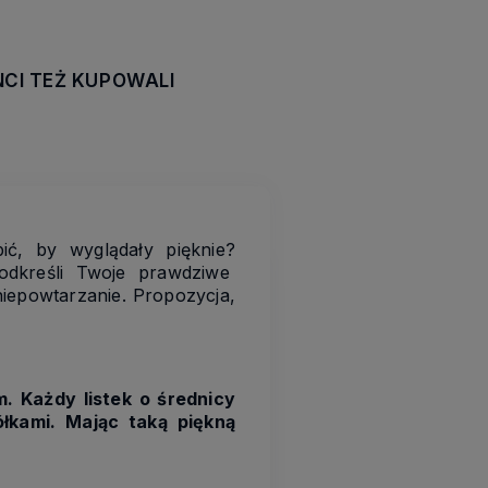
NCI TEŻ KUPOWALI
awiera ewentualnych
tności
ić, by wyglądały pięknie?
podkreśli Twoje prawdziwe
niepowtarzanie. Propozycja,
 Każdy listek o średnicy
ółkami. Mając taką piękną