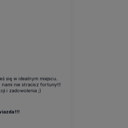
eś się w idealnym miejscu.
ami nie stracisz fortuny!!!
i i zadowolenia ;)
wiazda!!!