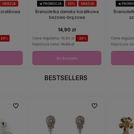
OKAZJA
🔥 PROMOCJA
25%
OKAZJA
🔥 PROM
koralikowa
Bransoletka damska koralikowa
Bransolet
beżowo-brązowa
sz
14,90 zł
Cena regularna:
19,90 zł
Cena regular
-25%
-25%
Najniższa cena:
19,90 zł
Najniższa ce
Do koszyka
BESTSELLERS
Do ulubionych
Do ulubionych