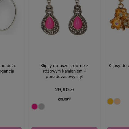
brne duże
Klipsy do uszu srebrne z
Klipsy do 
egancja
różowym kamieniem –
ponadczasowy styl
29,90 zł
KOLORY: