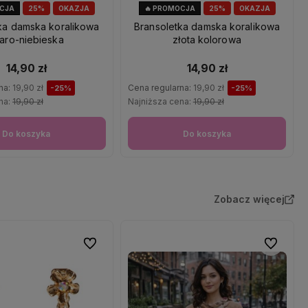
OCJA
25%
OKAZJA
🔥 PROMOCJA
25%
OKAZJA
ka damska koralikowa
Bransoletka damska koralikowa
aro-niebieska
złota kolorowa
14,90 zł
14,90 zł
na:
19,90 zł
Cena regularna:
19,90 zł
-25%
-25%
na:
19,90 zł
Najniższa cena:
19,90 zł
Do koszyka
Do koszyka
Zobacz więcej
Do ulubionych
Do ulubio