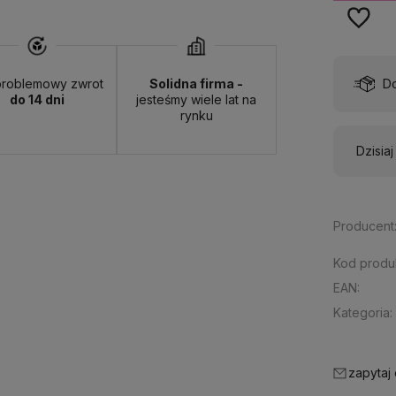
wa:
od 13,00 zł
- ORLEN Paczka - (punkty odbioru)
roblemowy zwrot
Solidna firma -
do 14 dni
jesteśmy wiele lat na
rynku
Dzisia
Producent
Kod produ
EAN:
Kategoria:
zapytaj