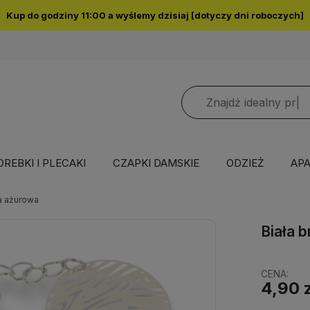
Kup do godziny 11:00 a wyślemy dzisiaj [dotyczy dni roboczych]
OREBKI I PLECAKI
CZAPKI DAMSKIE
ODZIEŻ
APA
ka ażurowa
Biała 
CENA:
4,90 