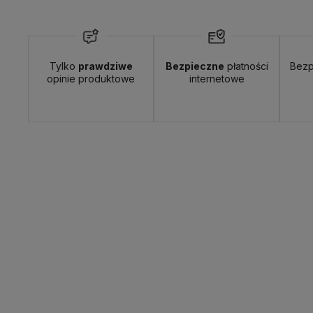
Wyślemy do Ciebie w:
24 godziny
Dosta
Tylko
prawdziwe
Bezpieczne
płatności
Bezp
opinie produktowe
internetowe