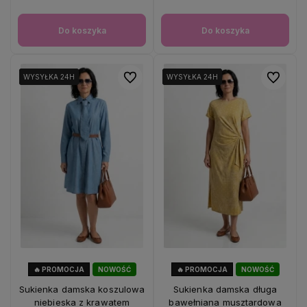
Do koszyka
Do koszyka
Do ulubionych
Do ulubio
WYSYŁKA 24H
WYSYŁKA 24H
WYSYŁKA 24H
WYSYŁKA 24H
WYSYŁKA 24H
WYSYŁKA 24H
🔥 PROMOCJA
NOWOŚĆ
🔥 PROMOCJA
NOWOŚĆ
44%
OKAZJA
33%
OKAZJA
Sukienka damska koszulowa
Sukienka damska długa
niebieska z krawatem
bawełniana musztardowa