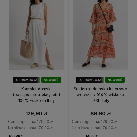
🔥 PROMOCJA
NOWOŚĆ
🔥 PROMOCJA
NOWOŚĆ
28%
OKAZJA
50%
OKAZJA
Komplet damski
Sukienka damska kolorowa
top+spódnica biały letni
we wzory 100% wiskoza
100% wiskoza Italy
L/XL Italy
129,90 zł
89,90 zł
Cena regularna:
179,90 zł
Cena regularna:
179,90 zł
Najniższa cena:
179,90 zł
Najniższa cena:
179,90 zł
KOLORY:
KOLORY: