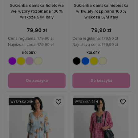
56%
OKAZJA
56%
OKAZJA
Sukienka damska fioletowa
Sukienka damska niebieska
we wzory rozpinana 100%
w kwiaty rozpinana 100%
wiskoza S/M Italy
wiskoza S/M Italy
79,90 zł
79,90 zł
Cena regularna:
179,90 zł
Cena regularna:
179,90 zł
Najniższa cena:
179,90 zł
Najniższa cena:
179,90 zł
KOLORY:
KOLORY:
Do koszyka
Do koszyka
Do ulubionych
Do ulubio
WYSYŁKA 24H
WYSYŁKA 24H
WYSYŁKA 24H
WYSYŁKA 24H
WYSYŁKA 24H
WYSYŁKA 24H