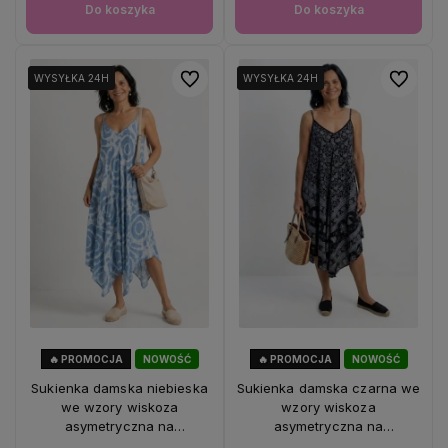
Do koszyka
Do koszyka
Do ulubionych
Do ulubio
WYSYŁKA 24H
WYSYŁKA 24H
WYSYŁKA 24H
WYSYŁKA 24H
🔥 PROMOCJA
NOWOŚĆ
🔥 PROMOCJA
NOWOŚĆ
56%
OKAZJA
56%
OKAZJA
Sukienka damska niebieska
Sukienka damska czarna we
we wzory wiskoza
wzory wiskoza
asymetryczna na
asymetryczna na
ramiączkach Italy
ramiączkach Italy