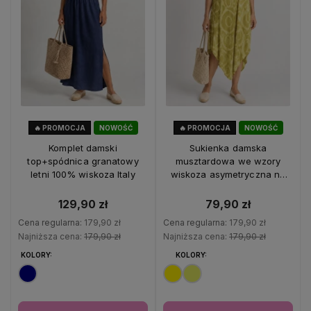
🔥 PROMOCJA
NOWOŚĆ
🔥 PROMOCJA
NOWOŚĆ
28%
OKAZJA
56%
OKAZJA
Komplet damski
Sukienka damska
top+spódnica granatowy
musztardowa we wzory
letni 100% wiskoza Italy
wiskoza asymetryczna na
ramiączkach Italy
129,90 zł
79,90 zł
Cena regularna:
179,90 zł
Cena regularna:
179,90 zł
Najniższa cena:
179,90 zł
Najniższa cena:
179,90 zł
KOLORY:
KOLORY: