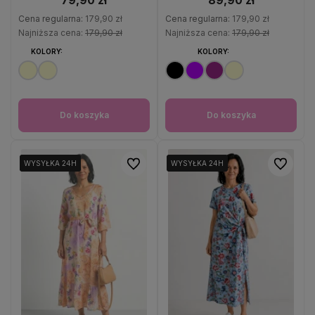
79,90 zł
89,90 zł
Cena regularna:
179,90 zł
Cena regularna:
179,90 zł
Najniższa cena:
179,90 zł
Najniższa cena:
179,90 zł
KOLORY:
KOLORY:
Do koszyka
Do koszyka
Do ulubionych
Do ulubio
WYSYŁKA 24H
WYSYŁKA 24H
WYSYŁKA 24H
WYSYŁKA 24H