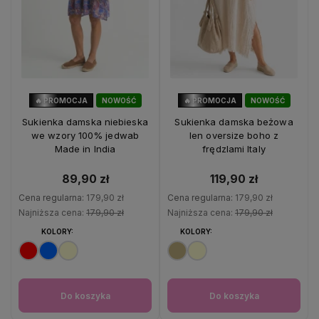
🔥 PROMOCJA
NOWOŚĆ
🔥 PROMOCJA
NOWOŚĆ
50%
OKAZJA
33%
OKAZJA
Sukienka damska niebieska
Sukienka damska beżowa
we wzory 100% jedwab
len oversize boho z
Made in India
frędzlami Italy
89,90 zł
119,90 zł
Cena regularna:
179,90 zł
Cena regularna:
179,90 zł
Najniższa cena:
179,90 zł
Najniższa cena:
179,90 zł
KOLORY:
KOLORY:
Do koszyka
Do koszyka