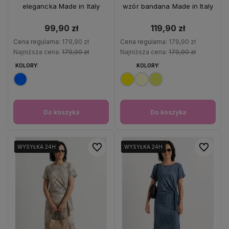
elegancka Made in Italy
wzór bandana Made in Italy
99,90 zł
119,90 zł
Cena regularna:
179,90 zł
Cena regularna:
179,90 zł
Najniższa cena:
179,90 zł
Najniższa cena:
179,90 zł
KOLORY:
KOLORY:
Do koszyka
Do koszyka
Do ulubionych
Do ulubio
WYSYŁKA 24H
WYSYŁKA 24H
WYSYŁKA 24H
WYSYŁKA 24H