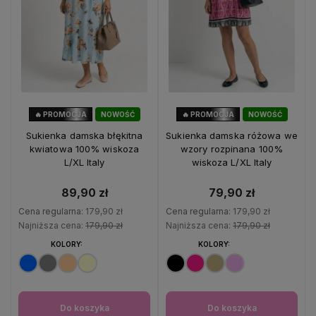
🔥 PROMOCJA
NOWOŚĆ
🔥 PROMOCJA
NOWOŚĆ
50%
OKAZJA
56%
OKAZJA
Sukienka damska błękitna
Sukienka damska różowa we
kwiatowa 100% wiskoza
wzory rozpinana 100%
L/XL Italy
wiskoza L/XL Italy
89,90 zł
79,90 zł
Cena regularna:
179,90 zł
Cena regularna:
179,90 zł
Najniższa cena:
179,90 zł
Najniższa cena:
179,90 zł
KOLORY:
KOLORY:
Do koszyka
Do koszyka