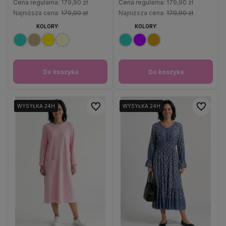
Cena regularna:
179,90 zł
Cena regularna:
179,90 zł
Najniższa cena:
179,90 zł
Najniższa cena:
179,90 zł
KOLORY:
KOLORY:
Do koszyka
Do koszyka
Do ulubionych
Do ulubio
WYSYŁKA 24H
WYSYŁKA 24H
WYSYŁKA 24H
WYSYŁKA 24H