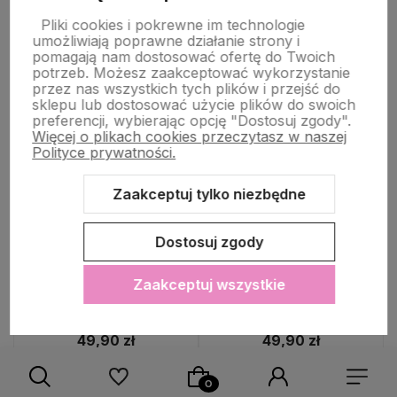
Pliki cookies i pokrewne im technologie
umożliwiają poprawne działanie strony i
pomagają nam dostosować ofertę do Twoich
potrzeb. Możesz zaakceptować wykorzystanie
przez nas wszystkich tych plików i przejść do
sklepu lub dostosować użycie plików do swoich
preferencji, wybierając opcję "Dostosuj zgody".
Więcej o plikach cookies przeczytasz w naszej
Polityce prywatności.
Zaakceptuj tylko niezbędne
Dostosuj zgody
🔥 PROMOCJA
NOWOŚĆ
🔥 PROMOCJA
NOWOŚĆ
72%
OKAZJA
72%
OKAZJA
Sukienka damska zielona
Sukienka damska koszulowa
Zaakceptuj wszystkie
asymetryczna 100% wiskoza
sztruksowa beżowa długa
Made in Italy
kieszenie Made in Italy
49,90 zł
49,90 zł
Cena regularna:
179,90 zł
Cena regularna:
179,90 zł
Najniższa cena:
59,90 zł
Najniższa cena:
69,90 zł