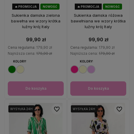
🔥 PROMOCJA
NOWOŚĆ
🔥 PROMOCJA
NOWOŚĆ
44%
OKAZJA
44%
OKAZJA
Sukienka damska zielona
Sukienka damska różowa
bawełna we wzory krótka
bawełniana we wzory krótka
luźny krój Italy
luźny krój Italy
99,90 zł
99,90 zł
Cena regularna:
179,90 zł
Cena regularna:
179,90 zł
Najniższa cena:
179,90 zł
Najniższa cena:
179,90 zł
KOLORY:
KOLORY:
Do koszyka
Do koszyka
Do ulubionych
Do ulubio
WYSYŁKA 24H
WYSYŁKA 24H
WYSYŁKA 24H
WYSYŁKA 24H