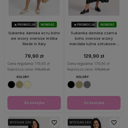
🔥 PROMOCJA
NOWOŚĆ
🔥 PROMOCJA
NOWOŚĆ
56%
OKAZJA
28%
OKAZJA
Sukienka damska ecru boho
Sukienka damska czarna
we wzory oversize krótka
boho oversize wzory
Made in Italy
mandala luźna sztruksowa
Italy
79,90 zł
129,90 zł
Cena regularna:
179,90 zł
Cena regularna:
179,90 zł
Najniższa cena:
179,90 zł
Najniższa cena:
179,90 zł
KOLORY:
KOLORY:
Do koszyka
Do koszyka
Do ulubionych
Do ulubio
WYSYŁKA 24H
WYSYŁKA 24H
WYSYŁKA 24H
WYSYŁKA 24H
WYSYŁKA 24H
WYSYŁKA 24H