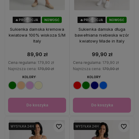
🔥 PROMOCJA
NOWOŚĆ
🔥 PROMOCJA
NOWOŚĆ
50%
OKAZJA
44%
OKAZJA
Sukienka damska kremowa
Sukienka damska długa
kwiatowa 100% wiskoza S/M
bawełniana niebieska wzór
Italy
kwiatowy Made in Italy
89,90 zł
99,90 zł
Cena regularna:
179,90 zł
Cena regularna:
179,90 zł
Najniższa cena:
179,90 zł
Najniższa cena:
179,90 zł
KOLORY:
KOLORY:
Do koszyka
Do koszyka
Do ulubionych
Do ulubio
WYSYŁKA 24H
WYSYŁKA 24H
WYSYŁKA 24H
WYSYŁKA 24H
WYSYŁKA 24H
WYSYŁKA 24H