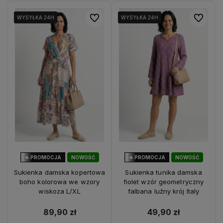
Do ulubionych
Do ulubio
WYSYŁKA 24H
WYSYŁKA 24H
WYSYŁKA 24H
WYSYŁKA 24H
WYSYŁKA 24H
WYSYŁKA 24H
🔥 PROMOCJA
NOWOŚĆ
🔥 PROMOCJA
NOWOŚĆ
50%
OKAZJA
72%
OKAZJA
Sukienka damska kopertowa
Sukienka tunika damska
boho kolorowa we wzory
fiolet wzór geometryczny
wiskoza L/XL
falbana luźny krój Italy
89,90 zł
49,90 zł