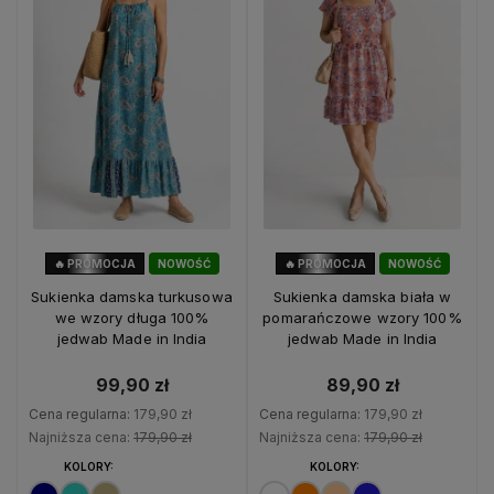
🔥 PROMOCJA
NOWOŚĆ
🔥 PROMOCJA
NOWOŚĆ
44%
OKAZJA
50%
OKAZJA
Sukienka damska turkusowa
Sukienka damska biała w
we wzory długa 100%
pomarańczowe wzory 100%
jedwab Made in India
jedwab Made in India
99,90 zł
89,90 zł
Cena regularna:
179,90 zł
Cena regularna:
179,90 zł
Najniższa cena:
179,90 zł
Najniższa cena:
179,90 zł
KOLORY:
KOLORY: