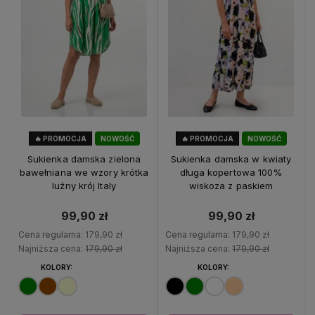
🔥 PROMOCJA
NOWOŚĆ
🔥 PROMOCJA
NOWOŚĆ
44%
OKAZJA
44%
OKAZJA
Sukienka damska zielona
Sukienka damska w kwiaty
bawełniana we wzory krótka
długa kopertowa 100%
luźny krój Italy
wiskoza z paskiem
99,90 zł
99,90 zł
Cena regularna:
179,90 zł
Cena regularna:
179,90 zł
Najniższa cena:
179,90 zł
Najniższa cena:
179,90 zł
KOLORY:
KOLORY: