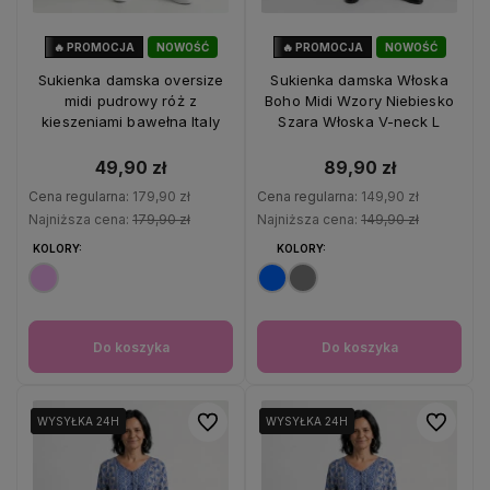
🔥 PROMOCJA
NOWOŚĆ
🔥 PROMOCJA
NOWOŚĆ
72%
OKAZJA
40%
OKAZJA
Sukienka damska oversize
Sukienka damska Włoska
midi pudrowy róż z
Boho Midi Wzory Niebiesko
kieszeniami bawełna Italy
Szara Włoska V-neck L
49,90 zł
89,90 zł
Cena regularna:
179,90 zł
Cena regularna:
149,90 zł
Najniższa cena:
179,90 zł
Najniższa cena:
149,90 zł
KOLORY:
KOLORY:
Do koszyka
Do koszyka
Do ulubionych
Do ulubio
WYSYŁKA 24H
WYSYŁKA 24H
WYSYŁKA 24H
WYSYŁKA 24H