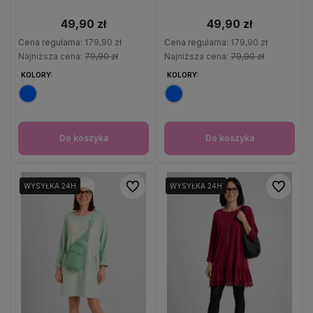
49,90 zł
49,90 zł
Cena regularna:
179,90 zł
Cena regularna:
179,90 zł
Najniższa cena:
79,90 zł
Najniższa cena:
79,90 zł
KOLORY:
KOLORY:
Do koszyka
Do koszyka
Do ulubionych
Do ulubio
WYSYŁKA 24H
WYSYŁKA 24H
WYSYŁKA 24H
WYSYŁKA 24H