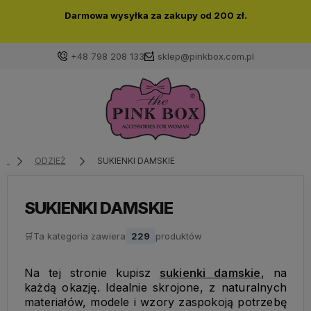
Darmowa wysyłka za zakupy od 200 zł.
+48 798 208 133
sklep@pinkbox.com.pl
Zaloguj się
Załóż konto
ODZIEŻ
SUKIENKI DAMSKIE
SUKIENKI DAMSKIE
🛒
Ta kategoria zawiera
Wybierz coś dla siebie z naszej aktualnej oferty lub
229
produktów
zaloguj się, aby przywrócić dodane produkty do listy
z poprzedniej sesji.
Na tej stronie kupisz
sukienki damskie
, na
każdą okazję. Idealnie skrojone, z naturalnych
materiałów, modele i wzory zaspokoją potrzebę