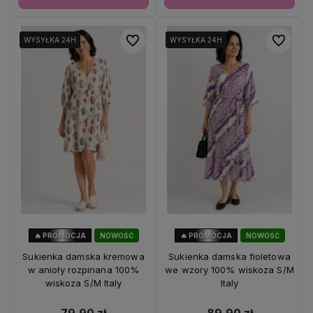
Do ulubionych
Do ulubio
WYSYŁKA 24H
WYSYŁKA 24H
WYSYŁKA 24H
WYSYŁKA 24H
🔥 PROMOCJA
NOWOŚĆ
🔥 PROMOCJA
NOWOŚĆ
56%
OKAZJA
50%
OKAZJA
Sukienka damska kremowa
Sukienka damska fioletowa
w anioły rozpinana 100%
we wzory 100% wiskoza S/M
wiskoza S/M Italy
Italy