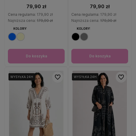
79,90 zł
79,90 zł
Cena regularna:
179,90 zł
Cena regularna:
179,90 zł
Najniższa cena:
179,90 zł
Najniższa cena:
179,90 zł
KOLORY:
KOLORY:
Do koszyka
Do koszyka
Do ulubionych
Do ulubio
WYSYŁKA 24H
WYSYŁKA 24H
WYSYŁKA 24H
WYSYŁKA 24H
WYSYŁKA 24H
WYSYŁKA 24H