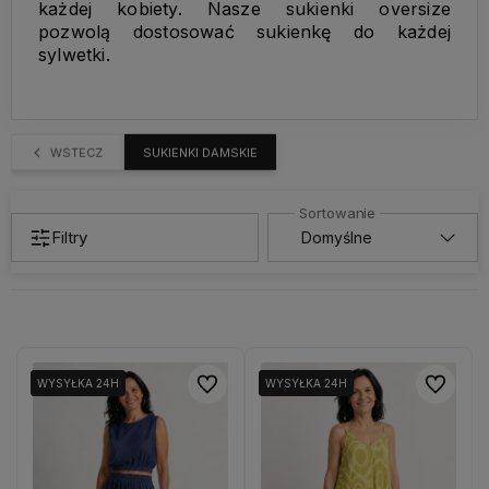
każdej kobiety. Nasze sukienki oversize
pozwolą dostosować sukienkę do każdej
sylwetki.
WSTECZ
SUKIENKI DAMSKIE
Filtry
Do ulubionych
Do ulubio
WYSYŁKA 24H
WYSYŁKA 24H
WYSYŁKA 24H
WYSYŁKA 24H