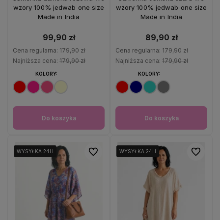
wzory 100% jedwab one size
wzory 100% jedwab one size
Made in India
Made in India
99,90 zł
89,90 zł
Cena regularna:
179,90 zł
Cena regularna:
179,90 zł
Najniższa cena:
179,90 zł
Najniższa cena:
179,90 zł
KOLORY:
KOLORY:
Do koszyka
Do koszyka
Do ulubionych
Do ulubio
WYSYŁKA 24H
WYSYŁKA 24H
WYSYŁKA 24H
WYSYŁKA 24H