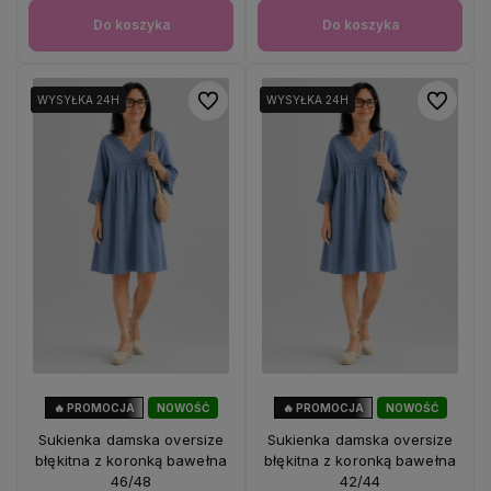
Do koszyka
Do koszyka
Do ulubionych
Do ulubio
WYSYŁKA 24H
WYSYŁKA 24H
WYSYŁKA 24H
WYSYŁKA 24H
🔥 PROMOCJA
NOWOŚĆ
🔥 PROMOCJA
NOWOŚĆ
72%
OKAZJA
72%
OKAZJA
Sukienka damska oversize
Sukienka damska oversize
błękitna z koronką bawełna
błękitna z koronką bawełna
46/48
42/44