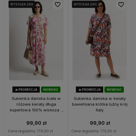
Do ulubionych
Do ulubio
WYSYŁKA 24H
WYSYŁKA 24H
WYSYŁKA 24H
WYSYŁKA 24H
🔥 PROMOCJA
NOWOŚĆ
🔥 PROMOCJA
NOWOŚĆ
44%
OKAZJA
44%
OKAZJA
Sukienka damska biała w
Sukienka damska w kwiaty
różowe kwiaty długa
bawełniana krótka luźny krój
kopertowa 100% wiskoza z
Italy
paskiem
99,90 zł
99,90 zł
Cena regularna:
179,90 zł
Cena regularna:
179,90 zł