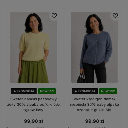
Do ulubionych
Do ulubi
🔥 PROMOCJA
NOWOŚĆ
🔥 PROMOCJA
NOWOŚĆ
33%
OKAZJA
33%
OKAZJA
Sweter damski pastelowy
Sweter kardigan damski
żółty 30% alpaka bufki krótki
niebieski 30% baby alpaka
rękaw Italy
ozdobne guziki M/L
99,90 zł
99,90 zł