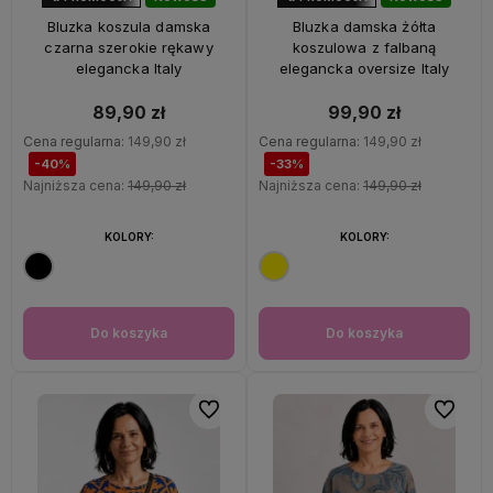
40%
OKAZJA
33%
OKAZJA
Bluzka koszula damska
Bluzka damska żółta
czarna szerokie rękawy
koszulowa z falbaną
elegancka Italy
elegancka oversize Italy
89,90 zł
99,90 zł
Cena regularna:
149,90 zł
Cena regularna:
149,90 zł
-40%
-33%
Najniższa cena:
149,90 zł
Najniższa cena:
149,90 zł
KOLORY:
KOLORY:
Do koszyka
Do koszyka
Do ulubionych
Do ulubi