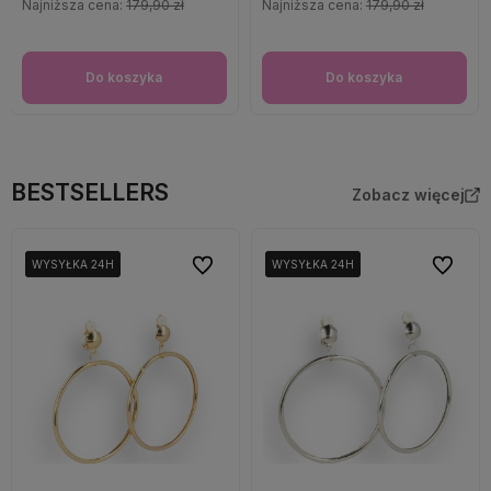
Najniższa cena:
179,90 zł
Najniższa cena:
179,90 zł
Do koszyka
Do koszyka
BESTSELLERS
Zobacz więcej
Do ulubionych
Do ulubi
WYSYŁKA 24H
WYSYŁKA 24H
WYSYŁKA 24H
WYSYŁKA 24H
WYSYŁKA 24H
WYSYŁKA 24H