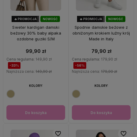
🔥 PROMOCJA
NOWOŚĆ
🔥 PROMOCJA
NOWOŚĆ
33%
OKAZJA
56%
OKAZJA
Sweter kardigan damski
Spodnie damskie beżowe z
beżowy 30% baby alpaka
obniżonym krokiem luźny krój
ozdobne guziki S/M
Made in Italy
99,90 zł
79,90 zł
Cena regularna:
149,90 zł
Cena regularna:
179,90 zł
-33%
-56%
Najniższa cena:
149,90 zł
Najniższa cena:
179,90 zł
KOLORY:
KOLORY:
Do koszyka
Do koszyka
Do ulubionych
Do ulubi