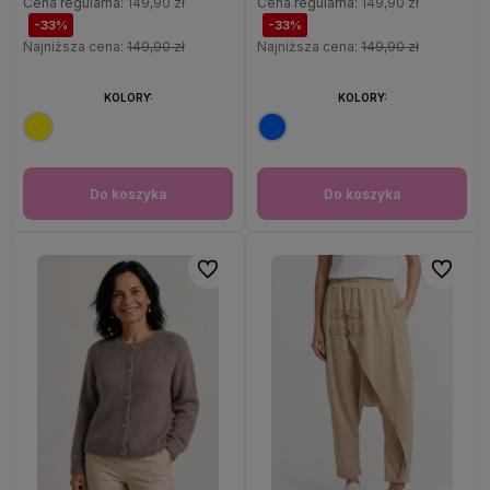
Cena regularna:
149,90 zł
Cena regularna:
149,90 zł
-33%
-33%
Najniższa cena:
149,90 zł
Najniższa cena:
149,90 zł
KOLORY:
KOLORY:
Do koszyka
Do koszyka
Do ulubionych
Do ulubi