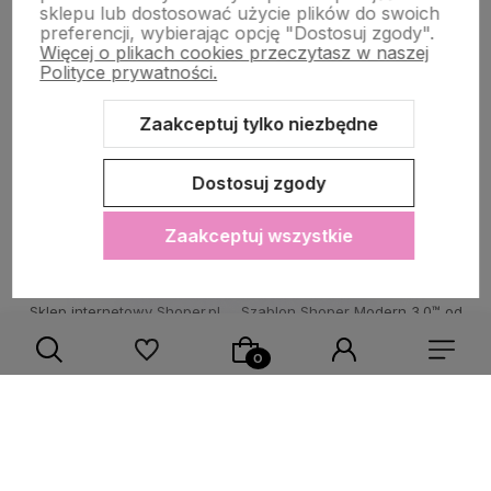
sklepu lub dostosować użycie plików do swoich
POMOC DLA KLIENTA
preferencji, wybierając opcję "Dostosuj zgody".
Więcej o plikach cookies przeczytasz w naszej
Polityce prywatności.
Zaakceptuj tylko niezbędne
Zawartość tej strony jest chroniona prawem autorskim - PINK BOX®
Dostosuj zgody
Zaakceptuj wszystkie
Sklep internetowy Shoper.pl
Szablon Shoper Modern 3.0™
od
GrowCommerce