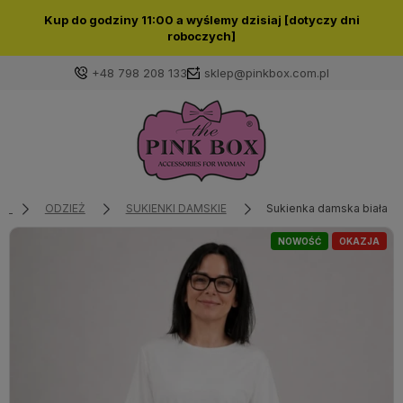
Kup do godziny 11:00 a wyślemy dzisiaj [dotyczy dni
roboczych]
+48 798 208 133
sklep@pinkbox.com.pl
Zaloguj się
Załóż konto
ODZIEŻ
SUKIENKI DAMSKIE
Sukienka damska biała baw
NOWOŚĆ
OKAZJA
Wybierz coś dla siebie z naszej aktualnej oferty lub
zaloguj się, aby przywrócić dodane produkty do listy
z poprzedniej sesji.