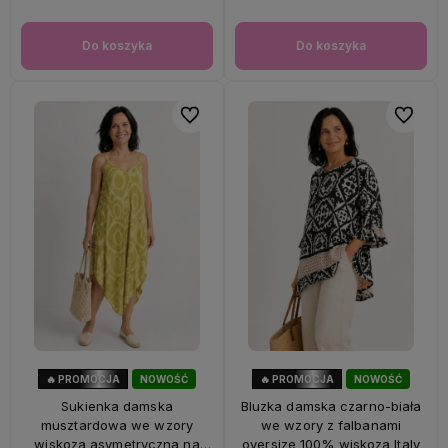
Do koszyka
Do koszyka
Do ulubionych
Do ulubi
🔥 PROMOCJA
NOWOŚĆ
🔥 PROMOCJA
NOWOŚĆ
56%
OKAZJA
47%
OKAZJA
Sukienka damska
Bluzka damska czarno-biała
musztardowa we wzory
we wzory z falbanami
wiskoza asymetryczna na
oversize 100% wiskoza Italy