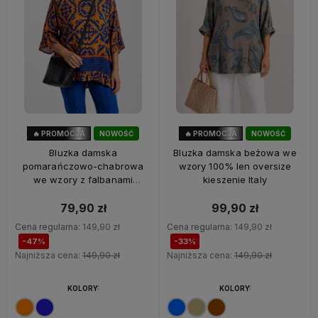
🔥 PROMOCJA
NOWOŚĆ
🔥 PROMOCJA
NOWOŚĆ
47%
OKAZJA
33%
OKAZJA
Bluzka damska
Bluzka damska beżowa we
pomarańczowo-chabrowa
wzory 100% len oversize
we wzory z falbanami
kieszenie Italy
oversize 100% wiskoza Italy
79,90 zł
99,90 zł
Cena regularna:
149,90 zł
Cena regularna:
149,90 zł
-47%
-33%
Najniższa cena:
149,90 zł
Najniższa cena:
149,90 zł
KOLORY:
KOLORY: