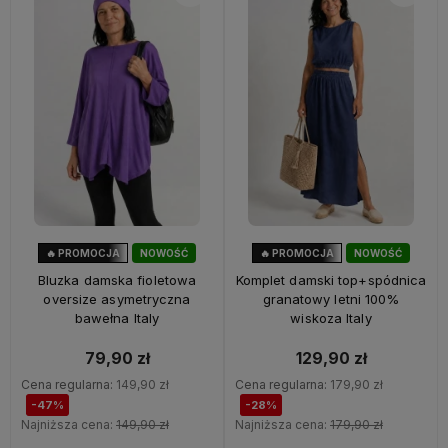
🔥 PROMOCJA
NOWOŚĆ
🔥 PROMOCJA
NOWOŚĆ
47%
OKAZJA
28%
OKAZJA
Bluzka damska fioletowa
Komplet damski top+spódnica
oversize asymetryczna
granatowy letni 100%
bawełna Italy
wiskoza Italy
79,90 zł
129,90 zł
Cena regularna:
149,90 zł
Cena regularna:
179,90 zł
-47%
-28%
Najniższa cena:
149,90 zł
Najniższa cena:
179,90 zł