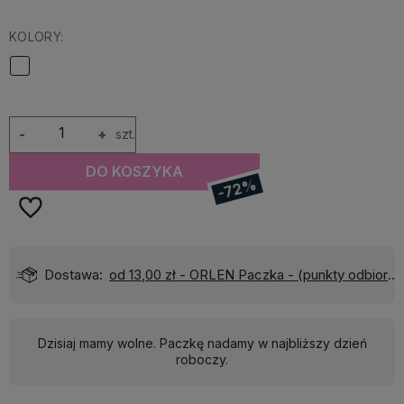
KOLORY:
-
+
szt.
DO KOSZYKA
-72%
)
Wyślemy do Ciebie w:
24 godziny
Dzisiaj mamy wolne. Paczkę nadamy w najbliższy dzień
roboczy.