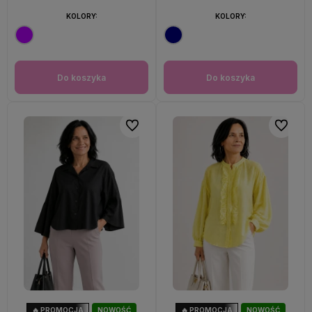
KOLORY:
KOLORY:
Do koszyka
Do koszyka
Do ulubionych
Do ulubi
🔥 PROMOCJA
NOWOŚĆ
🔥 PROMOCJA
NOWOŚĆ