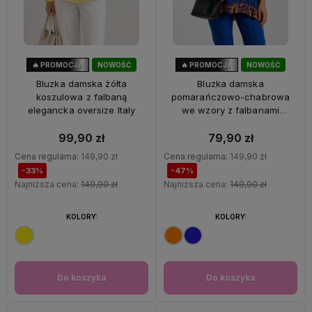
🔥 PROMOCJA
NOWOŚĆ
🔥 PROMOCJA
NOWOŚĆ
33%
OKAZJA
47%
OKAZJA
Bluzka damska żółta
Bluzka damska
koszulowa z falbaną
pomarańczowo-chabrowa
elegancka oversize Italy
we wzory z falbanami
oversize 100% wiskoza Italy
99,90 zł
79,90 zł
Cena regularna:
149,90 zł
Cena regularna:
149,90 zł
-33%
-47%
Najniższa cena:
149,90 zł
Najniższa cena:
149,90 zł
KOLORY:
KOLORY:
Do koszyka
Do koszyka