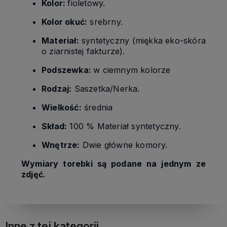
Kolor:
fioletowy.
Kolor okuć:
srebrny.
Materiał:
syntetyczny (miękka eko-skóra
o ziarnistej fakturze).
Podszewka:
w ciemnym kolorze
Rodzaj:
Saszetka/Nerka.
Wielkość:
średnia
Skład:
100 % Materiał syntetyczny.
Wnętrze:
Dwie główne komory.
Wymiary torebki są podane na jednym ze
zdjęć.
Inne z tej kategorii