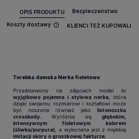
Bezpieczeństwo
OPIS PRODUKTU
Koszty dostawy
KLIENCI TEŻ KUPOWALI
Cena nie zawiera ewentualnych
kosztów płatności
Torebka damska Nerka fioletowa
Przedstawiony na zdjęciach model to
wyjątkowo pojemna i stylowa nerka
, która
dzięki swojemu rozmiarowi i kształtowi może
być noszona również jako
listonoszka
crossbody
. Wyróżnia się
głębokim,
intensywnym fioletowym kolorem
(śliwka/purpura)
, a wykonana jest z miękkiej
imitacji skóry o groszkowej fakturze
.