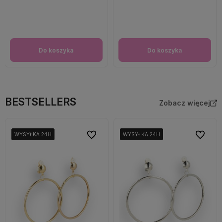
Do koszyka
Do koszyka
BESTSELLERS
Zobacz więcej
Do ulubionych
Do ulubi
WYSYŁKA 24H
WYSYŁKA 24H
WYSYŁKA 24H
WYSYŁKA 24H
WYSYŁKA 24H
WYSYŁKA 24H