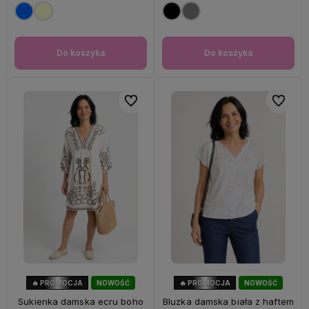
Do koszyka
Do koszyka
Do ulubionych
Do ulubi
🔥 PROMOCJA
NOWOŚĆ
🔥 PROMOCJA
NOWOŚĆ
56%
OKAZJA
60%
OKAZJA
Sukienka damska ecru boho
Bluzka damska biała z haftem