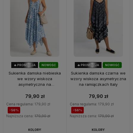
🔥 PROMOCJA
NOWOŚĆ
🔥 PROMOCJA
NOWOŚĆ
56%
OKAZJA
56%
OKAZJA
Sukienka damska niebieska
Sukienka damska czarna we
we wzory wiskoza
wzory wiskoza asymetryczna
asymetryczna na
na ramiączkach Italy
ramiączkach Italy
79,90 zł
79,90 zł
Cena regularna:
179,90 zł
Cena regularna:
179,90 zł
-56%
-56%
Najniższa cena:
179,90 zł
Najniższa cena:
179,90 zł
KOLORY:
KOLORY: