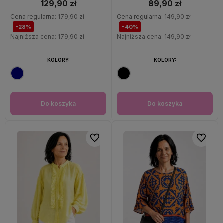
129,90 zł
89,90 zł
Cena regularna:
179,90 zł
Cena regularna:
149,90 zł
-28%
-40%
Najniższa cena:
179,90 zł
Najniższa cena:
149,90 zł
KOLORY:
KOLORY:
Do koszyka
Do koszyka
Do ulubionych
Do ulubi