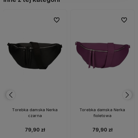
bionych
bionych
Do ulubionych
Do ulubionych
Do ulubi
Do ulubi
Torebka damska Nerka
Torebka damska Nerka
czarna
fioletowa
79,90 zł
79,90 zł