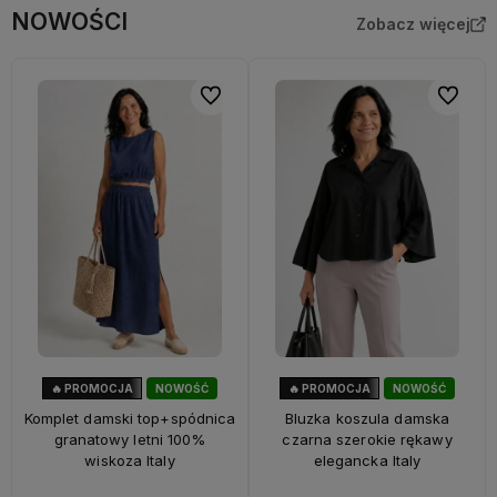
NOWOŚCI
Zobacz więcej
Do ulubionych
Do ulubi
🔥 PROMOCJA
NOWOŚĆ
🔥 PROMOCJA
NOWOŚĆ
28%
OKAZJA
40%
OKAZJA
Komplet damski top+spódnica
Bluzka koszula damska
granatowy letni 100%
czarna szerokie rękawy
wiskoza Italy
elegancka Italy