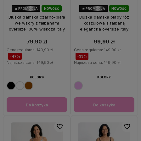
🔥 PROMOCJA
NOWOŚĆ
🔥 PROMOCJA
NOWOŚĆ
47%
OKAZJA
33%
OKAZJA
Bluzka damska czarno-biała
Bluzka damska blady róż
we wzory z falbanami
koszulowa z falbaną
oversize 100% wiskoza Italy
elegancka oversize Italy
79,90 zł
99,90 zł
Cena regularna:
149,90 zł
Cena regularna:
149,90 zł
-47%
-33%
Najniższa cena:
149,90 zł
Najniższa cena:
149,90 zł
KOLORY:
KOLORY:
Do koszyka
Do koszyka
Do ulubionych
Do ulubi