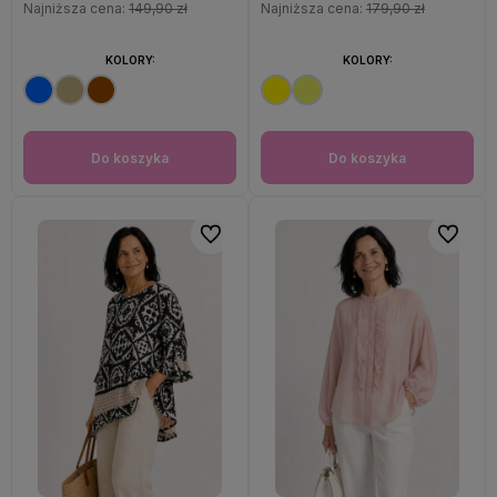
Najniższa cena:
149,90 zł
Najniższa cena:
179,90 zł
KOLORY:
KOLORY:
Do koszyka
Do koszyka
Do ulubionych
Do ulubi