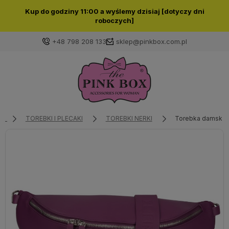
Kup do godziny 11:00 a wyślemy dzisiaj [dotyczy dni
roboczych]
+48 798 208 133
sklep@pinkbox.com.pl
Zaloguj się
Załóż konto
TOREBKI I PLECAKI
TOREBKI NERKI
Torebka damska N
Wybierz coś dla siebie z naszej aktualnej oferty lub
zaloguj się, aby przywrócić dodane produkty do listy
z poprzedniej sesji.