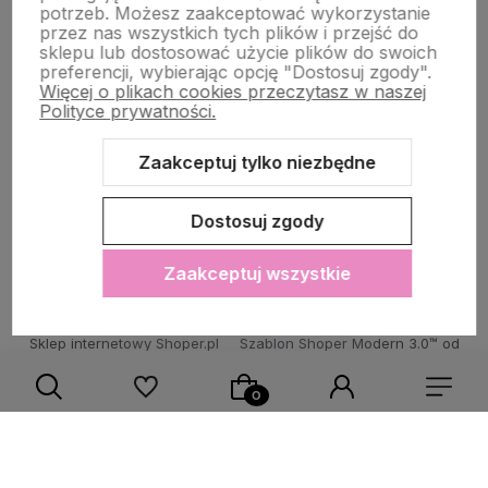
potrzeb. Możesz zaakceptować wykorzystanie
przez nas wszystkich tych plików i przejść do
sklepu lub dostosować użycie plików do swoich
POMOC DLA KLIENTA
preferencji, wybierając opcję "Dostosuj zgody".
Więcej o plikach cookies przeczytasz w naszej
Polityce prywatności.
Zaakceptuj tylko niezbędne
Zawartość tej strony jest chroniona prawem autorskim - PINK BOX®
Dostosuj zgody
Zaakceptuj wszystkie
Sklep internetowy Shoper.pl
Szablon Shoper Modern 3.0™
od
GrowCommerce