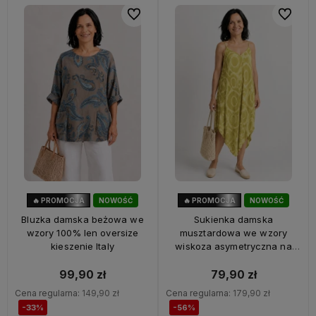
Do ulubionych
Do ulubi
🔥 PROMOCJA
NOWOŚĆ
🔥 PROMOCJA
NOWOŚĆ
33%
OKAZJA
56%
OKAZJA
Bluzka damska beżowa we
Sukienka damska
wzory 100% len oversize
musztardowa we wzory
kieszenie Italy
wiskoza asymetryczna na
ramiączkach Italy
99,90 zł
79,90 zł
Cena regularna:
149,90 zł
Cena regularna:
179,90 zł
-33%
-56%