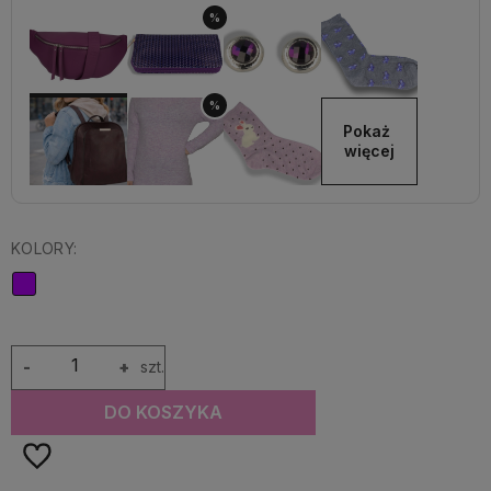
%
%
Pokaż 
więcej
KOLORY:
-
+
szt.
DO KOSZYKA