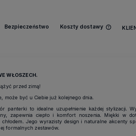
Bezpieczeństwo
Koszty dostawy
KLIE
Cena nie z
kosztów pła
E WŁOSZECH.
dążyć przed zimą!
, może być u Ciebie już kolejnego dnia.
 panterki to idealne uzupełnienie każdej stylizacji. 
ny, zapewnia ciepło i komfort noszenia. Miękki w dot
 chłodem. Jego wyrazisty design i naturalne akcenty sp
ziej formalnych zestawów.