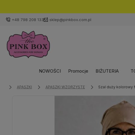
+48 798 208 133
sklep@pinkbox.com.pl
NOWOŚCI
Promocje
BIŻUTERIA
T
APASZKI
APASZKI WZORZYSTE
Szal duży kolorowy