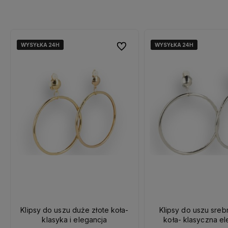
WYSYŁKA 24H
WYSYŁKA 24H
WYSYŁKA 24H
WYSYŁKA 24H
WYSYŁKA 24H
WYSYŁKA 24H
Do ulubionych
Klipsy do uszu duże złote koła-
Klipsy do uszu sre
klasyka i elegancja
koła- klasyczna el