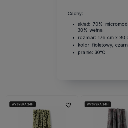
Cechy:
skład: 70% micromoda
30% wełna
rozmiar: 176 cm x 80
kolor: fioletowy, czar
pranie: 30°C
WYSYŁKA 24H
WYSYŁKA 24H
ubionych
ubionych
Do ulubionych
Do ulubionych