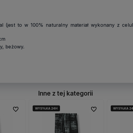
l (jest to w 100% naturalny materiał wykonany z celu
 cm
ny, beżowy.
Inne z tej kategorii
WYSYŁKA 24H
WYSYŁKA 2
Do ulubionych
Do ulubionych
Do ulubionych
Do ulubionych