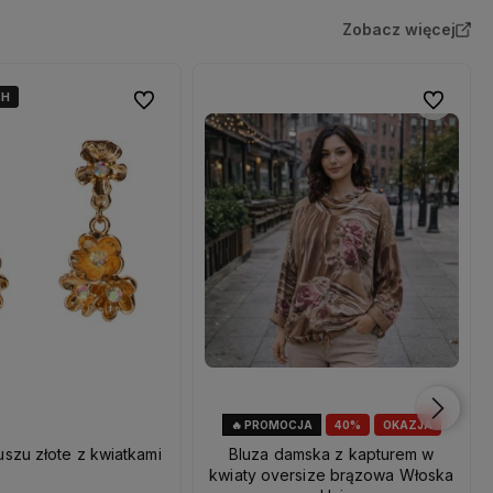
Zobacz więcej
4H
4H
Do ulubionych
Do ulubio
🔥 PROMOCJA
40%
OKAZJA
uszu złote z kwiatkami
Bluza damska z kapturem w
kwiaty oversize brązowa Włoska