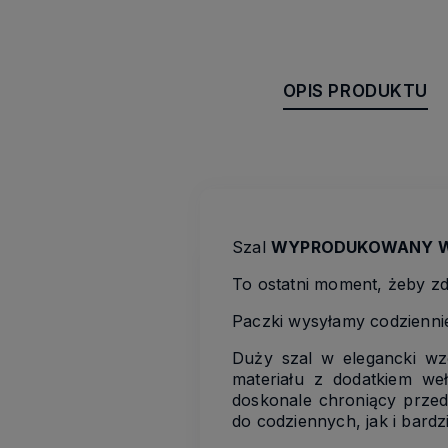
OPIS PRODUKTU
Szal
WYPRODUKOWANY W
To ostatni moment, żeby z
Paczki wysyłamy codziennie
Duży szal w elegancki wzór
materiału z dodatkiem weł
doskonale chroniący przed
do codziennych, jak i bard