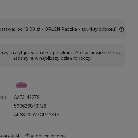
Wyślemy do Ciebie w:
24 godziny
ierzy ruszyli już w drogę z paczkami. Złóż zamówienie teraz,
nadamy je w najbliższy dzień roboczy.
:
ktu:
AAF3-42279
5906268731128
APASZKI WZORZYSTE
 o produkt
poleć znajomemu