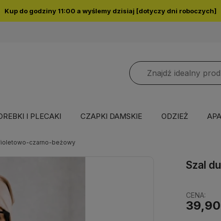
Kup do godziny 11:00 a wyślemy dzisiaj [dotyczy dni roboczych]
OREBKI I PLECAKI
CZAPKI DAMSKIE
ODZIEŻ
APA
 fioletowo-czarno-beżowy
Szal d
CENA:
39,90