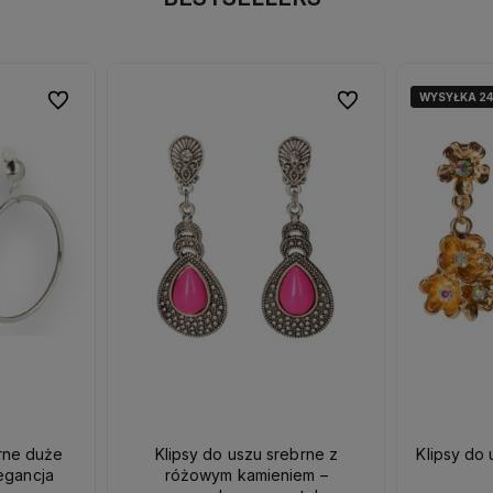
WYSYŁKA 2
WYSYŁKA 2
Do ulubionych
Do ulubionych
brne duże
Klipsy do uszu srebrne z
Klipsy do 
egancja
różowym kamieniem –