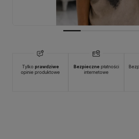
Wyślemy do Ciebie w:
24 godziny
Dosta
Tylko
prawdziwe
Bezpieczne
płatności
Bezp
opinie produktowe
internetowe