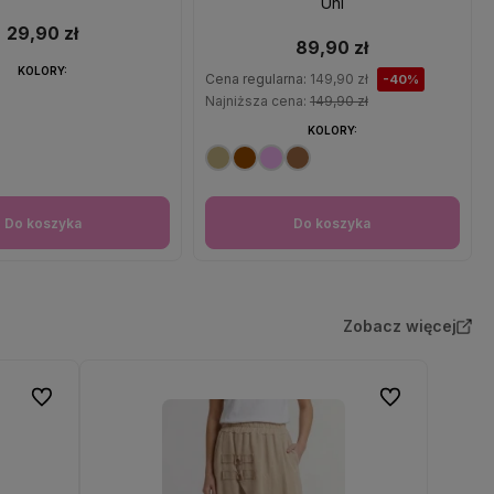
Uni
29,90 zł
89,90 zł
KOLORY:
Cena regularna:
149,90 zł
-40%
Najniższa cena:
149,90 zł
KOLORY:
Do koszyka
Do koszyka
Zobacz więcej
Do ulubionych
Do ulubionych