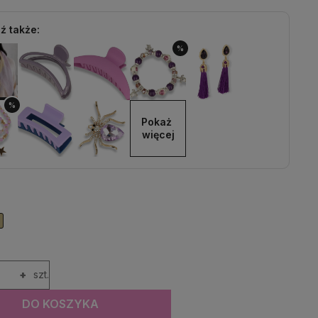
ź także:
%
%
Pokaż 
więcej
+
szt.
DO KOSZYKA