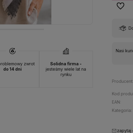
wa:
od 13,00 zł
- ORLEN Paczka - (punkty odbioru)
Nasi kur
roblemowy zwrot
Solidna firma -
do 14 dni
jesteśmy wiele lat na
rynku
Producent
Kod produ
EAN:
Kategoria:
zapytaj