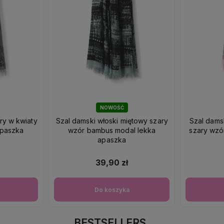
NOWOŚĆ
ry w kwiaty
Szal damski włoski miętowy szary
Szal dams
apaszka
wzór bambus modal lekka
szary wzó
apaszka
39,90 zł
Do koszyka
BESTSELLERS