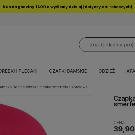
Kup do godziny 11:00 a wyślemy dzisiaj [dotyczy dni roboczych]
OREBKI I PLECAKI
CZAPKI DAMSKIE
ODZIEŻ
APA
amska Beanie włoska cienka smerfetka koralowa
Czapka
smerfe
CENA:
39,90