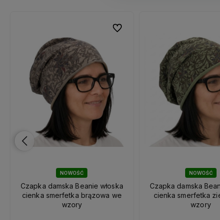
ubionych
ubionych
Do ulubionych
Do ulubionych
NOWOŚĆ
NOWOŚĆ
Czapka damska Beanie włoska
Czapka damska Bean
cienka smerfetka brązowa we
cienka smerfetka z
wzory
wzory