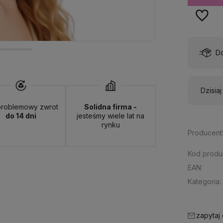
wa:
od 13,00 zł
- ORLEN Paczka - (punkty odbioru)
Dzisia
roblemowy zwrot
Solidna firma -
do 14 dni
jesteśmy wiele lat na
rynku
Producent
Kod produ
EAN:
Kategoria:
zapytaj