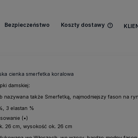
Bezpieczeństwo
Koszty dostawy
KLIE
Cena nie z
kosztów pła
ka cienka smerfetka koralowa
pki damskiej:
ub nazywana także Smerfetką, najmodniejszy fason na ry
%, 3 elastan %
asowanie (•)
k. 26 cm, wysokość ok. 26 cm
odukowana we Włoszech, we wzory, bardzo modny fason