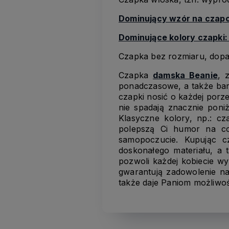
Dominujący wzór na czap
Dominujące kolory czapki
Czapka bez rozmiaru, dopas
Czapka
damska Beanie
, 
ponadczasowe, a także bard
czapki nosić o każdej porze
nie spadają znacznie poniż
Klasyczne kolory, np.: cz
polepszą Ci humor na co
samopoczucie. Kupując 
doskonałego materiału, a 
pozwoli każdej kobiecie wy
gwarantują zadowolenie na
także daje Paniom możliwość