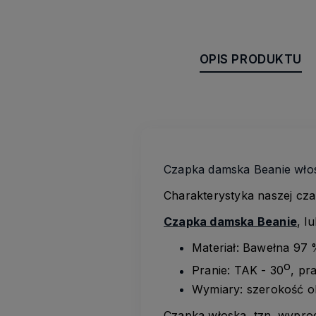
OPIS PRODUKTU
Czapka damska Beanie włos
Charakterystyka naszej cza
Czapka damska Beanie
, l
Materiał: Bawełna 97 
o
Pranie: TAK - 30
, pr
Wymiary: szerokość o
Czapka włoska, tzn. wypr