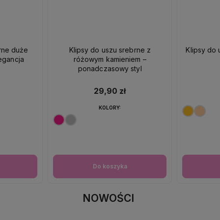
brne duże
Klipsy do uszu srebrne z
Klipsy do 
egancja
różowym kamieniem –
ponadczasowy styl
29,90 zł
KOLORY:
Do koszyka
NOWOŚCI