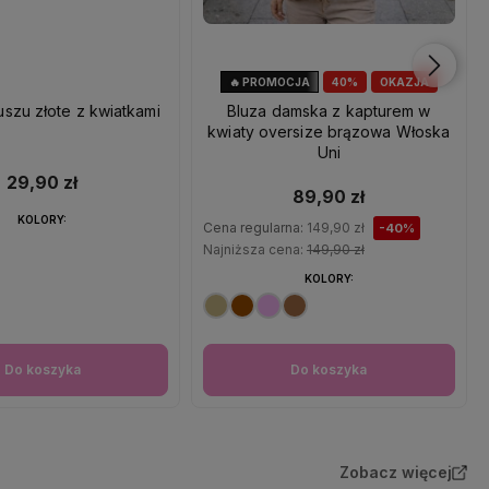
🔥 PROMOCJA
40%
OKAZJA
uszu złote z kwiatkami
Bluza damska z kapturem w
kwiaty oversize brązowa Włoska
Uni
29,90 zł
89,90 zł
KOLORY:
Cena regularna:
149,90 zł
-40%
Najniższa cena:
149,90 zł
KOLORY:
Do koszyka
Do koszyka
Zobacz więcej