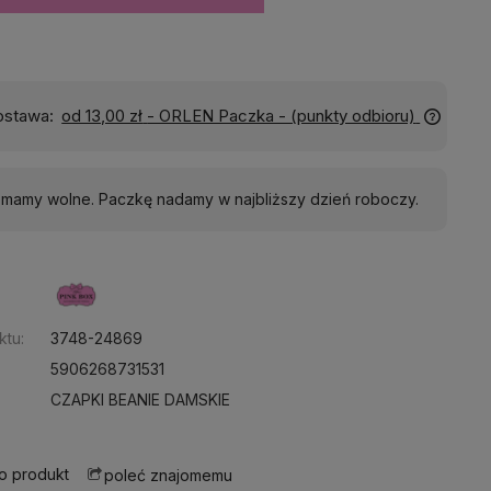
Wyślemy do Ciebie w:
24 godziny
j mamy wolne. Paczkę nadamy w najbliższy dzień roboczy.
:
ktu:
3748-24869
5906268731531
CZAPKI BEANIE DAMSKIE
 o produkt
poleć znajomemu