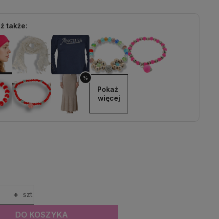
ź także:
%
Pokaż 
więcej
+
szt.
DO KOSZYKA