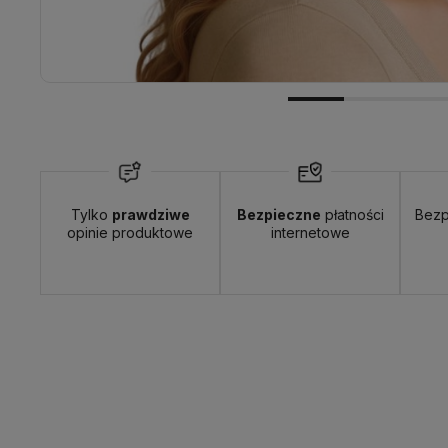
Wyślemy do Ciebie w:
24 godziny
Dosta
Tylko
prawdziwe
Bezpieczne
płatności
Bezp
opinie produktowe
internetowe