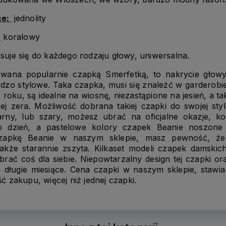
ce:
jednolity
:
koralowy
uje się do każdego rodzaju głowy, uniwersalna.
zwana popularnie czapką Smerfetką, to nakrycie głowy
zo stylowe. Taka czapka, musi się znaleźć w garderobi
 roku, są idealne na wiosnę, niezastąpione na jesień, a t
ej zera. Możliwość dobrana takiej czapki do swojej styl
arny, lub szary, możesz ubrać na oficjalne okazje, k
 dzień, a pastelowe kolory czapek Beanie noszone 
czapkę Beanie w naszym sklepie, masz pewność, ż
także starannie zszyta. Kilkaset modeli czapek damski
brać coś dla siebie. Niepowtarzalny design tej czapki or
 długie miesiące. Cena czapki w naszym sklepie, stawi
 zakupu, więcej niż jednej czapki.