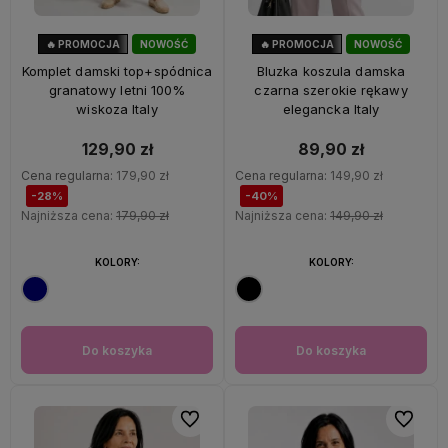
🔥 PROMOCJA
NOWOŚĆ
🔥 PROMOCJA
NOWOŚĆ
28%
OKAZJA
40%
OKAZJA
Komplet damski top+spódnica
Bluzka koszula damska
granatowy letni 100%
czarna szerokie rękawy
wiskoza Italy
elegancka Italy
129,90 zł
89,90 zł
Cena regularna:
179,90 zł
Cena regularna:
149,90 zł
-28%
-40%
Najniższa cena:
179,90 zł
Najniższa cena:
149,90 zł
KOLORY:
KOLORY:
Do koszyka
Do koszyka
Do ulubionych
Do ulubi