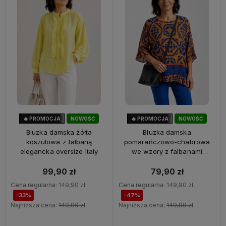
🔥 PROMOCJA
NOWOŚĆ
🔥 PROMOCJA
NOWOŚĆ
33%
OKAZJA
47%
OKAZJA
Bluzka damska żółta
Bluzka damska
koszulowa z falbaną
pomarańczowo-chabrowa
elegancka oversize Italy
we wzory z falbanami
oversize 100% wiskoza Italy
99,90 zł
79,90 zł
Cena regularna:
149,90 zł
Cena regularna:
149,90 zł
-33%
-47%
Najniższa cena:
149,90 zł
Najniższa cena:
149,90 zł