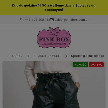
Kup do godziny 11:00 a wyślemy dzisiaj [dotyczy dni
roboczych]
+48 798 208 133
sklep@pinkbox.com.pl
Zaloguj się
Załóż konto
ODZIEŻ
SPODNIE DAMSKIE
Spodenki damskie eko skó
NOWOŚĆ
OKAZJA
Wybierz coś dla siebie z naszej aktualnej oferty lub
zaloguj się, aby przywrócić dodane produkty do listy
z poprzedniej sesji.