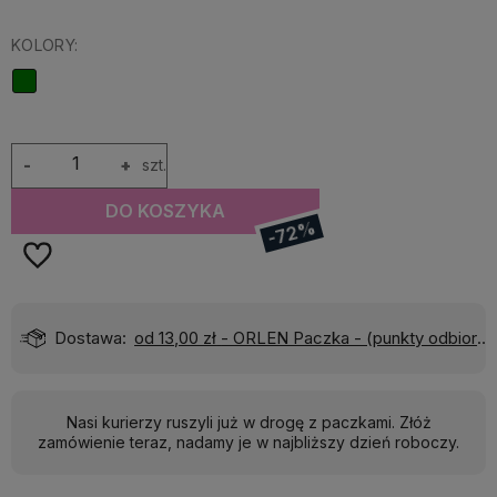
KOLORY:
-
+
szt.
DO KOSZYKA
-72%
)
Wyślemy do Ciebie w:
24 godziny
Nasi kurierzy ruszyli już w drogę z paczkami. Złóż
zamówienie teraz, nadamy je w najbliższy dzień roboczy.