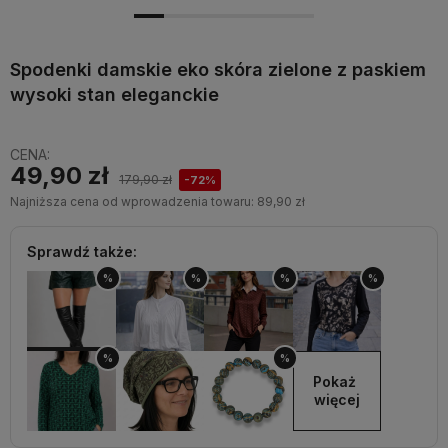
Spodenki damskie eko skóra zielone z paskiem
wysoki stan eleganckie
CENA:
49,90 zł
179,90 zł
-72%
Najniższa cena od wprowadzenia towaru:
89,90 zł
Sprawdź także:
%
%
%
%
%
%
Pokaż 
więcej