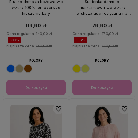
Bluzka damska beżowa we
Sukienka damska
wzory 100% len oversize
musztardowa we wzory
kieszenie Italy
wiskoza asymetryczna na
ramiączkach Italy
99,90 zł
79,90 zł
Cena regularna:
149,90 zł
Cena regularna:
179,90 zł
-33%
-56%
Najniższa cena:
149,90 zł
Najniższa cena:
179,90 zł
KOLORY:
KOLORY:
Do koszyka
Do koszyka
Do ulubionych
Do ulubi