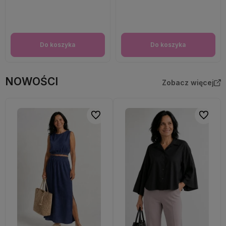
Do koszyka
Do koszyka
NOWOŚCI
Zobacz więcej
Do ulubionych
Do ulubi