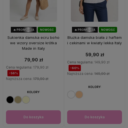
🔥 PROMOCJA
NOWOŚĆ
🔥 PROMOCJA
NOWOŚĆ
56%
OKAZJA
60%
OKAZJA
Sukienka damska ecru boho
Bluzka damska biała z haftem
we wzory oversize krótka
i cekinami w kwiaty lekka Italy
Made in Italy
59,90 zł
79,90 zł
Cena regularna:
149,90 zł
Cena regularna:
179,90 zł
-60%
-56%
Najniższa cena:
149,90 zł
Najniższa cena:
179,90 zł
KOLORY:
KOLORY:
Do koszyka
Do koszyka