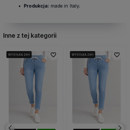
Produkcja:
made in Italy.
Inne z tej kategorii
bionych
bionych
Do ulubionych
Do ulubionych
Do ulubi
Do ulubi
WYSYŁKA 24H
WYSYŁKA 24H