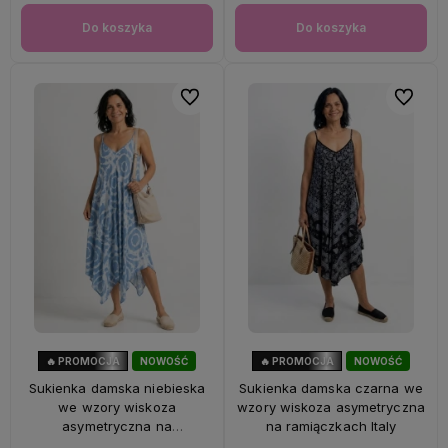
Do koszyka
Do koszyka
Do ulubionych
Do ulubi
🔥 PROMOCJA
NOWOŚĆ
🔥 PROMOCJA
NOWOŚĆ
56%
OKAZJA
56%
OKAZJA
Sukienka damska niebieska
Sukienka damska czarna we
we wzory wiskoza
wzory wiskoza asymetryczna
asymetryczna na
na ramiączkach Italy
ramiączkach Italy