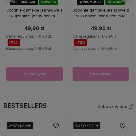
🔥 PROMOCJA
NOWOŚĆ
🔥 PROMOCJA
NOWOŚĆ
72%
OKAZJA
72%
OKAZJA
Spodnie damskie jeansowe z
Spodnie damskie jeansowe z
wiązaniem jasny denim L
wiązaniem jasny denim M
49,90 zł
49,90 zł
Cena regularna:
179,90 zł
Cena regularna:
179,90 zł
-72%
-72%
Najniższa cena:
179,90 zł
Najniższa cena:
179,90 zł
Do koszyka
Do koszyka
BESTSELLERS
Zobacz więcej
Do ulubionych
Do ulubi
WYSYŁKA 24H
WYSYŁKA 24H
WYSYŁKA 24H
WYSYŁKA 24H
WYSYŁKA 24H
WYSYŁKA 24H