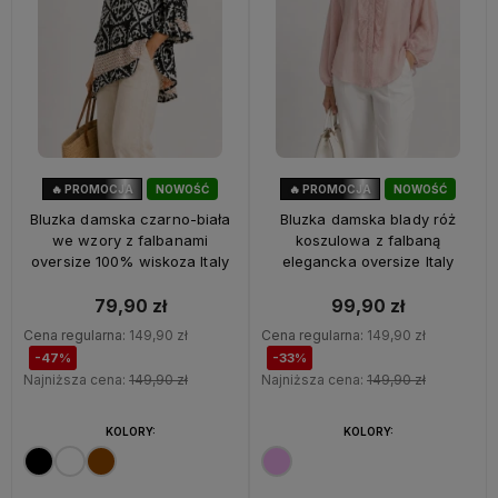
🔥 PROMOCJA
NOWOŚĆ
🔥 PROMOCJA
NOWOŚĆ
47%
OKAZJA
33%
OKAZJA
Bluzka damska czarno-biała
Bluzka damska blady róż
we wzory z falbanami
koszulowa z falbaną
oversize 100% wiskoza Italy
elegancka oversize Italy
79,90 zł
99,90 zł
Cena regularna:
149,90 zł
Cena regularna:
149,90 zł
-47%
-33%
Najniższa cena:
149,90 zł
Najniższa cena:
149,90 zł
KOLORY:
KOLORY: