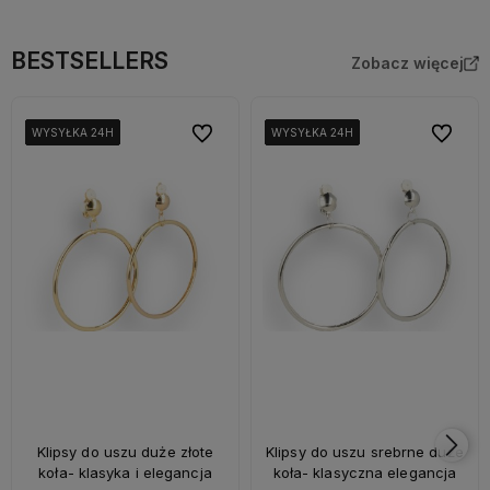
BESTSELLERS
Zobacz więcej
Do ulubionych
Do ulubi
WYSYŁKA 24H
WYSYŁKA 24H
WYSYŁKA 24H
WYSYŁKA 24H
WYSYŁKA 24H
WYSYŁKA 24H
WYSYŁKA 24H
WYSYŁKA 24H
WYSYŁKA 24H
WYSYŁKA 24H
WYSYŁKA 24H
WYSYŁKA 24H
WYSYŁKA 24H
WYSYŁKA 24H
Klipsy do uszu duże złote
Klipsy do uszu srebrne duże
koła- klasyka i elegancja
koła- klasyczna elegancja