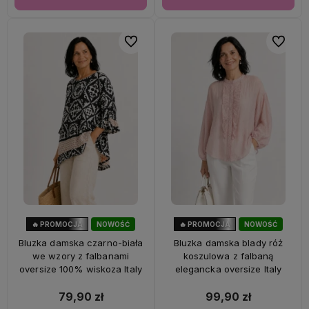
Do ulubionych
Do ulubi
🔥 PROMOCJA
NOWOŚĆ
🔥 PROMOCJA
NOWOŚĆ
47%
OKAZJA
33%
OKAZJA
Bluzka damska czarno-biała
Bluzka damska blady róż
we wzory z falbanami
koszulowa z falbaną
oversize 100% wiskoza Italy
elegancka oversize Italy
79,90 zł
99,90 zł