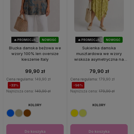
🔥 PROMOCJA
NOWOŚĆ
🔥 PROMOCJA
NOWOŚĆ
33%
OKAZJA
56%
OKAZJA
Bluzka damska beżowa we
Sukienka damska
wzory 100% len oversize
musztardowa we wzory
kieszenie Italy
wiskoza asymetryczna na
ramiączkach Italy
99,90 zł
79,90 zł
Cena regularna:
149,90 zł
Cena regularna:
179,90 zł
-33%
-56%
Najniższa cena:
149,90 zł
Najniższa cena:
179,90 zł
KOLORY:
KOLORY:
Do koszyka
Do koszyka