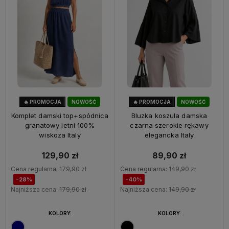
🔥 PROMOCJA
NOWOŚĆ
🔥 PROMOCJA
NOWOŚĆ
28%
OKAZJA
40%
OKAZJA
Komplet damski top+spódnica
Bluzka koszula damska
granatowy letni 100%
czarna szerokie rękawy
wiskoza Italy
elegancka Italy
129,90 zł
89,90 zł
Cena regularna:
179,90 zł
Cena regularna:
149,90 zł
-28%
-40%
Najniższa cena:
179,90 zł
Najniższa cena:
149,90 zł
KOLORY:
KOLORY: