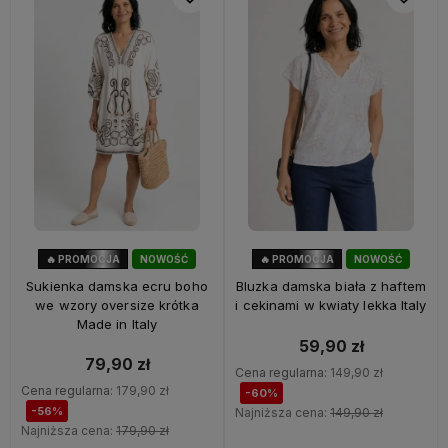
🔥 PROMOCJA
NOWOŚĆ
🔥 PROMOCJA
NOWOŚĆ
56%
OKAZJA
60%
OKAZJA
Sukienka damska ecru boho
Bluzka damska biała z haftem
we wzory oversize krótka
i cekinami w kwiaty lekka Italy
Made in Italy
59,90 zł
79,90 zł
Cena regularna:
149,90 zł
Cena regularna:
179,90 zł
-60%
-56%
Najniższa cena:
149,90 zł
Najniższa cena:
179,90 zł