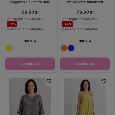
elegancka oversize Italy
we wzory z falbanami
oversize 100% wiskoza Italy
99,90 zł
79,90 zł
Cena regularna:
149,90 zł
Cena regularna:
149,90 zł
-33%
-47%
Najniższa cena:
149,90 zł
Najniższa cena:
149,90 zł
KOLORY:
KOLORY:
Do koszyka
Do koszyka
Do ulubionych
Do ulubi