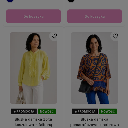
Do koszyka
Do koszyka
Do ulubionych
Do ulubi
🔥 PROMOCJA
NOWOŚĆ
🔥 PROMOCJA
NOWOŚĆ
33%
OKAZJA
47%
OKAZJA
Bluzka damska żółta
Bluzka damska
koszulowa z falbaną
pomarańczowo-chabrowa