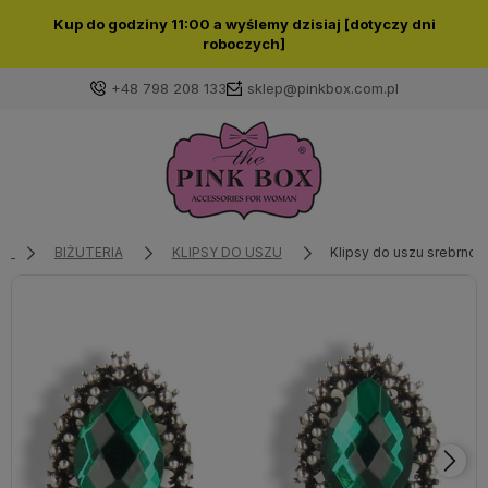
Kup do godziny 11:00 a wyślemy dzisiaj [dotyczy dni
roboczych]
+48 798 208 133
sklep@pinkbox.com.pl
Zaloguj się
Załóż konto
BIŻUTERIA
KLIPSY DO USZU
Klipsy do uszu srebrno-
Wybierz coś dla siebie z naszej aktualnej oferty lub
zaloguj się, aby przywrócić dodane produkty do listy
z poprzedniej sesji.