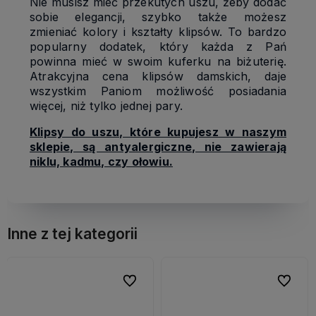
Nie musisz mieć przekutych uszu, żeby dodać
sobie elegancji, szybko także możesz
zmieniać kolory i kształty klipsów. To bardzo
popularny dodatek, który każda z Pań
powinna mieć w swoim kuferku na biżuterię.
Atrakcyjna cena klipsów damskich, daje
wszystkim Paniom możliwość posiadania
więcej, niż tylko jednej pary.
Klipsy do uszu, które kupujesz w naszym
sklepie, są antyalergiczne, nie zawierają
niklu, kadmu, czy ołowiu.
Inne z tej kategorii
bionych
bionych
Do ulubionych
Do ulubionych
Do ulubi
Do ulubi