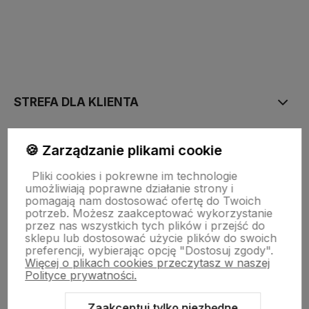
polityce prywatności
STREFA DLA KLIENTA
PŁATNOŚĆ I DOSTAWA
🍪 Zarządzanie plikami cookie
Pliki cookies i pokrewne im technologie
umożliwiają poprawne działanie strony i
STRONY INFORMACYJNE
pomagają nam dostosować ofertę do Twoich
potrzeb. Możesz zaakceptować wykorzystanie
przez nas wszystkich tych plików i przejść do
sklepu lub dostosować użycie plików do swoich
POMOC DLA KLIENTA
preferencji, wybierając opcję "Dostosuj zgody".
Więcej o plikach cookies przeczytasz w naszej
Polityce prywatności.
Zaakceptuj tylko niezbędne