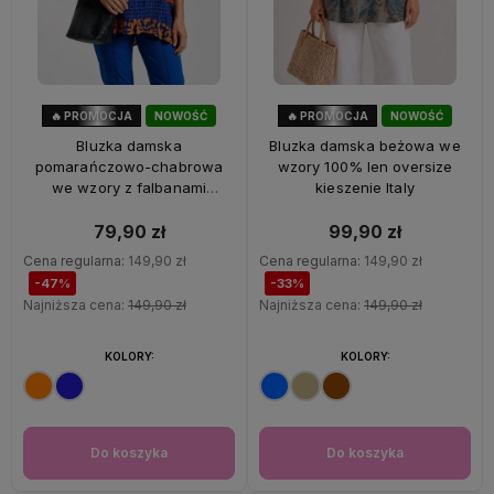
🔥 PROMOCJA
NOWOŚĆ
🔥 PROMOCJA
NOWOŚĆ
47%
OKAZJA
33%
OKAZJA
Bluzka damska
Bluzka damska beżowa we
pomarańczowo-chabrowa
wzory 100% len oversize
we wzory z falbanami
kieszenie Italy
oversize 100% wiskoza Italy
79,90 zł
99,90 zł
Cena regularna:
149,90 zł
Cena regularna:
149,90 zł
-47%
-33%
Najniższa cena:
149,90 zł
Najniższa cena:
149,90 zł
KOLORY:
KOLORY:
Do koszyka
Do koszyka