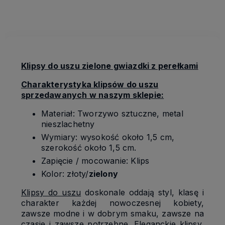
kosztów płatności
Klipsy do uszu zielone gwiazdki z perełkami
Charakterystyka klipsów do uszu
sprzedawanych w naszym sklepie:
Materiał: Tworzywo sztuczne, metal
nieszlachetny
Wymiary: wysokość około 1,5 cm,
szerokość około 1,5 cm.
Zapięcie / mocowanie: Klips
Kolor: złoty/
zielony
Klipsy do uszu
doskonale oddają styl, klasę i
charakter każdej nowoczesnej kobiety,
zawsze modne i w dobrym smaku, zawsze na
czasie i zawsze potrzebne. Eleganckie klipsy,