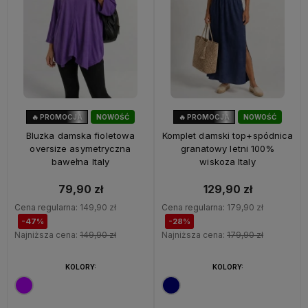
🔥 PROMOCJA
NOWOŚĆ
🔥 PROMOCJA
NOWOŚĆ
47%
OKAZJA
28%
OKAZJA
Bluzka damska fioletowa
Komplet damski top+spódnica
oversize asymetryczna
granatowy letni 100%
bawełna Italy
wiskoza Italy
79,90 zł
129,90 zł
Cena regularna:
149,90 zł
Cena regularna:
179,90 zł
-47%
-28%
Najniższa cena:
149,90 zł
Najniższa cena:
179,90 zł
KOLORY:
KOLORY: