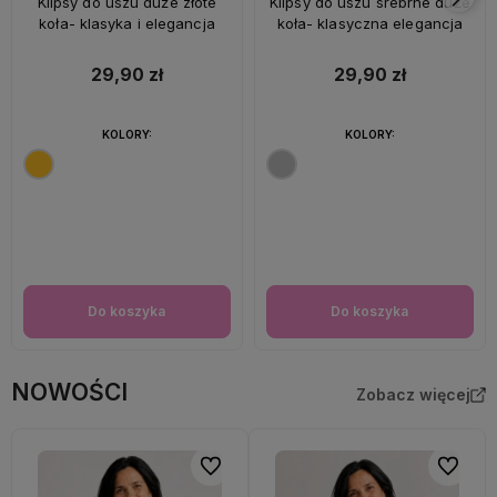
Klipsy do uszu duże złote
Klipsy do uszu srebrne duże
koła- klasyka i elegancja
koła- klasyczna elegancja
29,90 zł
29,90 zł
KOLORY:
KOLORY:
Do koszyka
Do koszyka
NOWOŚCI
Zobacz więcej
Do ulubionych
Do ulubi