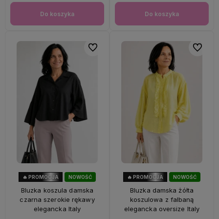
Do koszyka
Do koszyka
Do ulubionych
Do ulubi
🔥 PROMOCJA
NOWOŚĆ
🔥 PROMOCJA
NOWOŚĆ
40%
OKAZJA
33%
OKAZJA
Bluzka koszula damska
Bluzka damska żółta
czarna szerokie rękawy
koszulowa z falbaną
elegancka Italy
elegancka oversize Italy