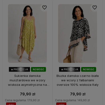
Do ulubionych
Do ulubi
🔥 PROMOCJA
NOWOŚĆ
🔥 PROMOCJA
NOWOŚĆ
56%
OKAZJA
47%
OKAZJA
Sukienka damska
Bluzka damska czarno-biała
musztardowa we wzory
we wzory z falbanami
wiskoza asymetryczna na
oversize 100% wiskoza Italy
ramiączkach Italy
79,90 zł
79,90 zł
Cena regularna:
179,90 zł
Cena regularna:
149,90 zł
-56%
-47%