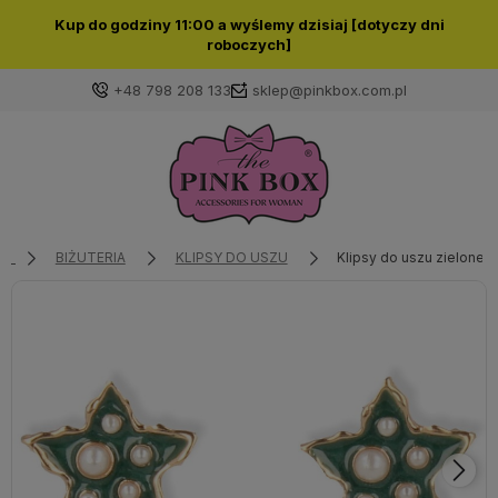
Kup do godziny 11:00 a wyślemy dzisiaj [dotyczy dni
roboczych]
+48 798 208 133
sklep@pinkbox.com.pl
Zaloguj się
Załóż konto
BIŻUTERIA
KLIPSY DO USZU
Klipsy do uszu zielone 
Wybierz coś dla siebie z naszej aktualnej oferty lub
zaloguj się, aby przywrócić dodane produkty do listy
z poprzedniej sesji.