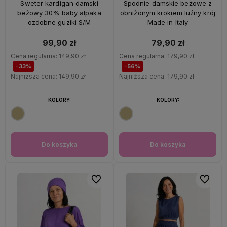
Sweter kardigan damski
Spodnie damskie beżowe z
beżowy 30% baby alpaka
obniżonym krokiem luźny krój
ozdobne guziki S/M
Made in Italy
99,90 zł
79,90 zł
Cena regularna:
149,90 zł
Cena regularna:
179,90 zł
-33%
-56%
Najniższa cena:
149,90 zł
Najniższa cena:
179,90 zł
KOLORY:
KOLORY:
Do koszyka
Do koszyka
Do ulubionych
Do ulubi