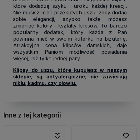
które dodadzą szyku i uroku każdej kreacji.
Nie musisz mieć przekutych uszu, żeby dodać
sobie elegancji, szybko także możesz
zmieniać kolory i kształty klipsów. To bardzo
popularny dodatek, który każda z Pań
powinna mieć w swoim kuferku na biżuterię.
Atrakcyjna cena klipsów damskich, daje
wszystkim Paniom możliwość posiadania
więcej, niż tylko jednej pary.
Klipsy do uszu, które kupujesz w naszym
sklepie, są antyalergiczne, nie zawierają
niklu, kadmu, czy ołowiu.
Inne z tej kategorii
bionych
bionych
Do ulubionych
Do ulubionych
Do ulubi
Do ulubi