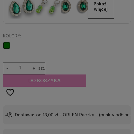
Pokaż 
więcej
KOLORY:
-
+
szt.
DO KOSZYKA
Dostawa:
od 13,00 zł
- ORLEN Paczka - (punkty odbioru)