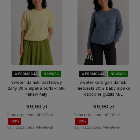
🔥 PROMOCJA
NOWOŚĆ
🔥 PROMOCJA
NOWOŚĆ
33%
OKAZJA
33%
OKAZJA
Sweter damski pastelowy
Sweter kardigan damski
żółty 30% alpaka bufki krótki
niebieski 30% baby alpaka
rękaw Italy
ozdobne guziki M/L
99,90 zł
99,90 zł
Cena regularna:
149,90 zł
Cena regularna:
149,90 zł
-33%
-33%
Najniższa cena:
149,90 zł
Najniższa cena:
149,90 zł