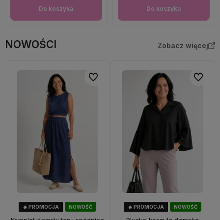
Do koszyka
Do koszyka
NOWOŚCI
Zobacz więcej
Do ulubionych
Do ulubi
🔥 PROMOCJA
NOWOŚĆ
🔥 PROMOCJA
NOWOŚĆ
28%
OKAZJA
40%
OKAZJA