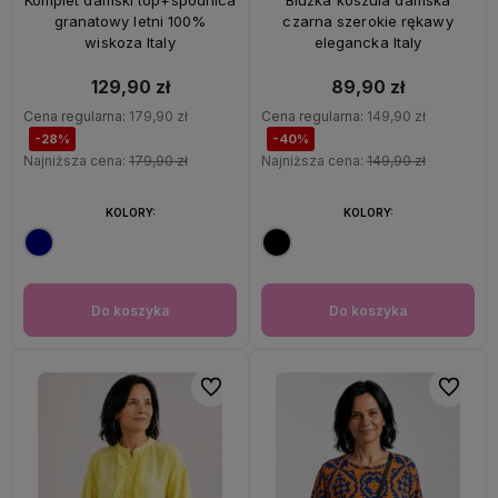
Komplet damski top+spódnica
Bluzka koszula damska
granatowy letni 100%
czarna szerokie rękawy
wiskoza Italy
elegancka Italy
129,90 zł
89,90 zł
Cena regularna:
179,90 zł
Cena regularna:
149,90 zł
-28%
-40%
Najniższa cena:
179,90 zł
Najniższa cena:
149,90 zł
KOLORY:
KOLORY:
Do koszyka
Do koszyka
Do ulubionych
Do ulubi