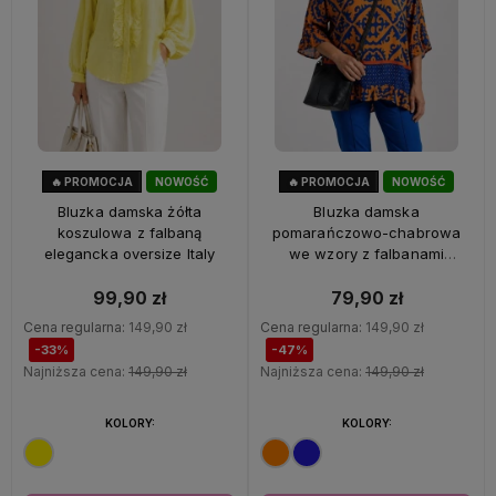
🔥 PROMOCJA
NOWOŚĆ
🔥 PROMOCJA
NOWOŚĆ
33%
OKAZJA
47%
OKAZJA
Bluzka damska żółta
Bluzka damska
koszulowa z falbaną
pomarańczowo-chabrowa
elegancka oversize Italy
we wzory z falbanami
oversize 100% wiskoza Italy
99,90 zł
79,90 zł
Cena regularna:
149,90 zł
Cena regularna:
149,90 zł
-33%
-47%
Najniższa cena:
149,90 zł
Najniższa cena:
149,90 zł
KOLORY:
KOLORY: