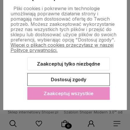
Pliki cookies i pokrewne im technologie
umożliwiają poprawne działanie strony i
STRONY INFORMACYJNE
pomagają nam dostosować ofertę do Twoich
potrzeb. Możesz zaakceptować wykorzystanie
przez nas wszystkich tych plików i przejść do
sklepu lub dostosować użycie plików do swoich
POMOC DLA KLIENTA
preferencji, wybierając opcję "Dostosuj zgody".
Więcej o plikach cookies przeczytasz w naszej
Polityce prywatności.
Zaakceptuj tylko niezbędne
Zawartość tej strony jest chroniona prawem autorskim - PINK BOX®
Dostosuj zgody
Zaakceptuj wszystkie
Sklep internetowy Shoper.pl
Szablon Shoper Modern 3.0™
od
GrowCommerce