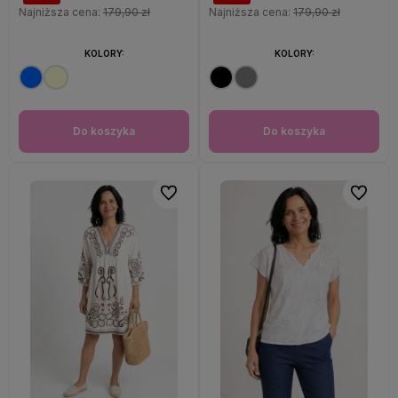
Najniższa cena:
179,90 zł
Najniższa cena:
179,90 zł
KOLORY:
KOLORY:
Do koszyka
Do koszyka
Do ulubionych
Do ulubi