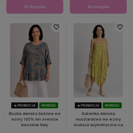
Do koszyka
Do koszyka
Do ulubionych
Do ulubi
🔥 PROMOCJA
NOWOŚĆ
🔥 PROMOCJA
NOWOŚĆ
33%
OKAZJA
56%
OKAZJA
Bluzka damska beżowa we
Sukienka damska
wzory 100% len oversize
musztardowa we wzory
kieszenie Italy
wiskoza asymetryczna na
ramiączkach Italy