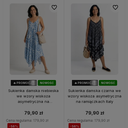
Do ulubionych
Do ulubi
🔥 PROMOCJA
NOWOŚĆ
🔥 PROMOCJA
NOWOŚĆ
56%
OKAZJA
56%
OKAZJA
Sukienka damska niebieska
Sukienka damska czarna we
we wzory wiskoza
wzory wiskoza asymetryczna
asymetryczna na
na ramiączkach Italy
ramiączkach Italy
79,90 zł
79,90 zł
Cena regularna:
179,90 zł
Cena regularna:
179,90 zł
-56%
-56%