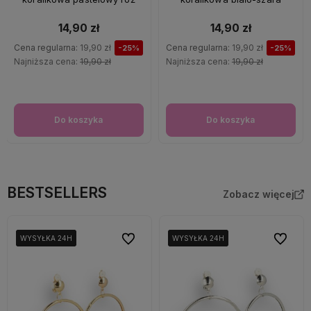
14,90 zł
14,90 zł
Cena regularna:
19,90 zł
Cena regularna:
19,90 zł
-25%
-25%
Najniższa cena:
19,90 zł
Najniższa cena:
19,90 zł
Do koszyka
Do koszyka
BESTSELLERS
Zobacz więcej
Do ulubionych
Do ulubi
WYSYŁKA 24H
WYSYŁKA 24H
WYSYŁKA 24H
WYSYŁKA 24H
WYSYŁKA 24H
WYSYŁKA 24H