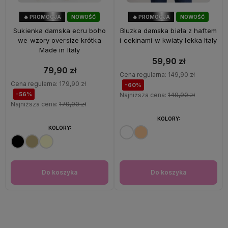
🔥 PROMOCJA
NOWOŚĆ
🔥 PROMOCJA
NOWOŚĆ
56%
OKAZJA
60%
OKAZJA
Sukienka damska ecru boho
Bluzka damska biała z haftem
we wzory oversize krótka
i cekinami w kwiaty lekka Italy
Made in Italy
59,90 zł
79,90 zł
Cena regularna:
149,90 zł
Cena regularna:
179,90 zł
-60%
-56%
Najniższa cena:
149,90 zł
Najniższa cena:
179,90 zł
KOLORY:
KOLORY:
Do koszyka
Do koszyka