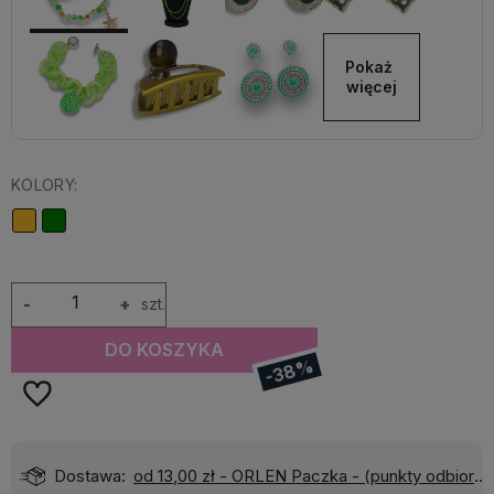
Pokaż 
więcej
KOLORY:
-
+
szt.
DO KOSZYKA
-38%
)
Wyślemy do Ciebie w:
24 godziny