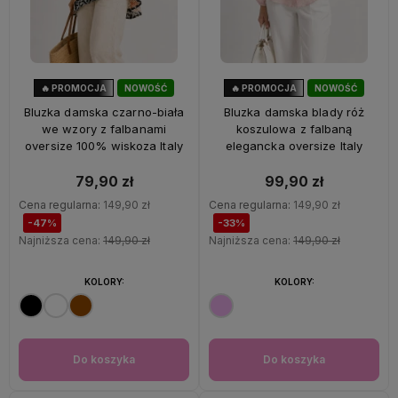
🔥 PROMOCJA
NOWOŚĆ
🔥 PROMOCJA
NOWOŚĆ
47%
OKAZJA
33%
OKAZJA
Bluzka damska czarno-biała
Bluzka damska blady róż
we wzory z falbanami
koszulowa z falbaną
oversize 100% wiskoza Italy
elegancka oversize Italy
79,90 zł
99,90 zł
Cena regularna:
149,90 zł
Cena regularna:
149,90 zł
-47%
-33%
Najniższa cena:
149,90 zł
Najniższa cena:
149,90 zł
KOLORY:
KOLORY:
Do koszyka
Do koszyka