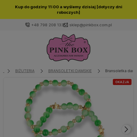
Kup do godziny 11:00 a wyślemy dzisiaj [dotyczy dni
roboczych]
+48 798 208 133
sklep@pinkbox.com.pl
Zaloguj się
Załóż konto
BIŻUTERIA
BRANSOLETKI DAMSKIE
Bransoletka dams
OKAZJA
Wybierz coś dla siebie z naszej aktualnej oferty lub
zaloguj się, aby przywrócić dodane produkty do listy
z poprzedniej sesji.