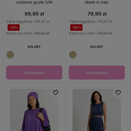
ozdobne guziki S/M
Made in Italy
99,90 zł
79,90 zł
Cena regularna:
149,90 zł
Cena regularna:
179,90 zł
-33%
-56%
Najniższa cena:
149,90 zł
Najniższa cena:
179,90 zł
KOLORY:
KOLORY:
Do koszyka
Do koszyka
Do ulubionych
Do ulubi