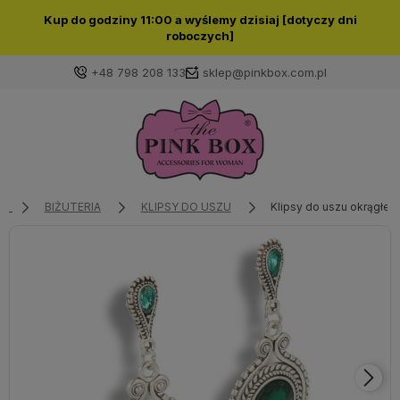
Kup do godziny 11:00 a wyślemy dzisiaj [dotyczy dni
roboczych]
+48 798 208 133
sklep@pinkbox.com.pl
Zaloguj się
Załóż konto
BIŻUTERIA
KLIPSY DO USZU
Klipsy do uszu okrągłe z
Wybierz coś dla siebie z naszej aktualnej oferty lub
zaloguj się, aby przywrócić dodane produkty do listy
z poprzedniej sesji.