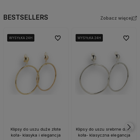
BESTSELLERS
Zobacz więcej
Do ulubionych
Do ulubi
WYSYŁKA 24H
WYSYŁKA 24H
WYSYŁKA 24H
WYSYŁKA 24H
WYSYŁKA 24H
WYSYŁKA 24H
Klipsy do uszu duże złote
Klipsy do uszu srebrne duże
koła- klasyka i elegancja
koła- klasyczna elegancja