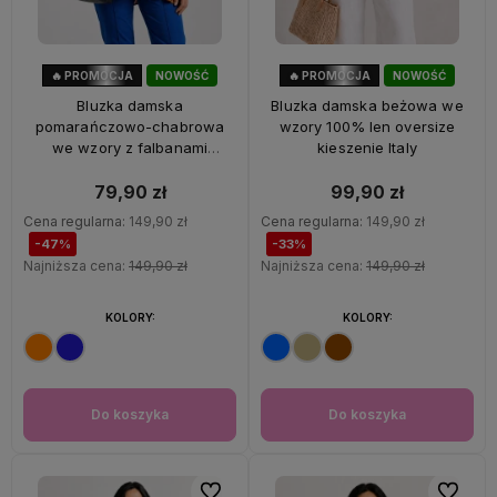
🔥 PROMOCJA
NOWOŚĆ
🔥 PROMOCJA
NOWOŚĆ
47%
OKAZJA
33%
OKAZJA
Bluzka damska
Bluzka damska beżowa we
pomarańczowo-chabrowa
wzory 100% len oversize
we wzory z falbanami
kieszenie Italy
oversize 100% wiskoza Italy
79,90 zł
99,90 zł
Cena regularna:
149,90 zł
Cena regularna:
149,90 zł
-47%
-33%
Najniższa cena:
149,90 zł
Najniższa cena:
149,90 zł
KOLORY:
KOLORY:
Do koszyka
Do koszyka
Do ulubionych
Do ulubi