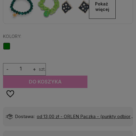
Pokaż 
więcej
KOLORY:
-
+
szt.
DO KOSZYKA
Dostawa:
od 13,00 zł
- ORLEN Paczka - (punkty odbioru)