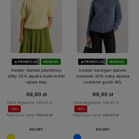
🔥 PROMOCJA
NOWOŚĆ
🔥 PROMOCJA
NOWOŚĆ
33%
OKAZJA
33%
OKAZJA
Sweter damski pastelowy
Sweter kardigan damski
żółty 30% alpaka bufki krótki
niebieski 30% baby alpaka
rękaw Italy
ozdobne guziki M/L
99,90 zł
99,90 zł
Cena regularna:
149,90 zł
Cena regularna:
149,90 zł
-33%
-33%
Najniższa cena:
149,90 zł
Najniższa cena:
149,90 zł
KOLORY:
KOLORY: