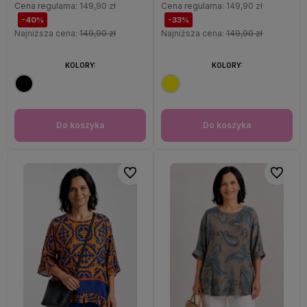
Cena regularna:
149,90 zł
Cena regularna:
149,90 zł
-40%
-33%
Najniższa cena:
149,90 zł
Najniższa cena:
149,90 zł
KOLORY:
KOLORY:
Do koszyka
Do koszyka
Do ulubionych
Do ulubi