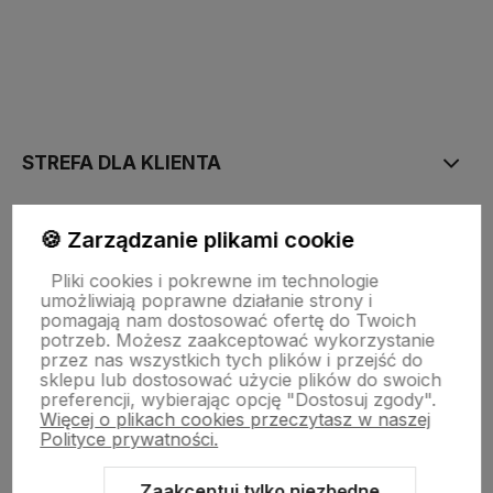
polityce prywatności
STREFA DLA KLIENTA
PŁATNOŚĆ I DOSTAWA
🍪 Zarządzanie plikami cookie
Pliki cookies i pokrewne im technologie
umożliwiają poprawne działanie strony i
STRONY INFORMACYJNE
pomagają nam dostosować ofertę do Twoich
potrzeb. Możesz zaakceptować wykorzystanie
przez nas wszystkich tych plików i przejść do
sklepu lub dostosować użycie plików do swoich
POMOC DLA KLIENTA
preferencji, wybierając opcję "Dostosuj zgody".
Więcej o plikach cookies przeczytasz w naszej
Polityce prywatności.
Zaakceptuj tylko niezbędne