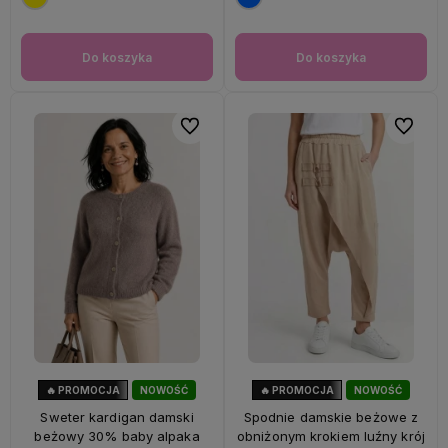
Do koszyka
Do koszyka
Do ulubionych
Do ulubi
🔥 PROMOCJA
NOWOŚĆ
🔥 PROMOCJA
NOWOŚĆ
33%
OKAZJA
56%
OKAZJA
Sweter kardigan damski
Spodnie damskie beżowe z
beżowy 30% baby alpaka
obniżonym krokiem luźny krój