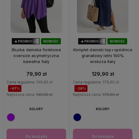
🔥 PROMOCJA
NOWOŚĆ
🔥 PROMOCJA
NOWOŚĆ
47%
OKAZJA
28%
OKAZJA
Bluzka damska fioletowa
Komplet damski top+spódnica
oversize asymetryczna
granatowy letni 100%
bawełna Italy
wiskoza Italy
79,90 zł
129,90 zł
Cena regularna:
149,90 zł
Cena regularna:
179,90 zł
-47%
-28%
Najniższa cena:
149,90 zł
Najniższa cena:
179,90 zł
KOLORY:
KOLORY:
Do koszyka
Do koszyka