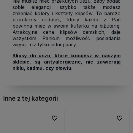
Nie musisz mieć przekutych uszu, żeby dodać
sobie elegancji, szybko także możesz
zmieniać kolory i kształty klipsów. To bardzo
popularny dodatek, który każda z Pań
powinna mieć w swoim kuferku na biżuterię.
Atrakcyjna cena klipsów damskich, daje
wszystkim Paniom możliwość posiadania
więcej, niż tylko jednej pary.
Klipsy do uszu, które kupujesz w naszym
sklepie, są antyalergiczne, nie zawierają
niklu, kadmu, czy ołowiu.
Inne z tej kategorii
bionych
bionych
Do ulubionych
Do ulubionych
Do ulubi
Do ulubi