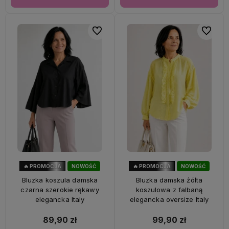
Do ulubionych
Do ulubi
🔥 PROMOCJA
NOWOŚĆ
🔥 PROMOCJA
NOWOŚĆ
40%
OKAZJA
33%
OKAZJA
Bluzka koszula damska
Bluzka damska żółta
czarna szerokie rękawy
koszulowa z falbaną
elegancka Italy
elegancka oversize Italy
89,90 zł
99,90 zł