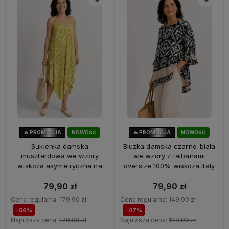
🔥 PROMOCJA
NOWOŚĆ
🔥 PROMOCJA
NOWOŚĆ
56%
OKAZJA
47%
OKAZJA
Sukienka damska
Bluzka damska czarno-biała
musztardowa we wzory
we wzory z falbanami
wiskoza asymetryczna na
oversize 100% wiskoza Italy
ramiączkach Italy
79,90 zł
79,90 zł
Cena regularna:
179,90 zł
Cena regularna:
149,90 zł
-56%
-47%
Najniższa cena:
179,90 zł
Najniższa cena:
149,90 zł