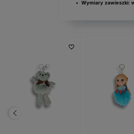
Wymiary zawieszki: w
ubionych
ubionych
Do ulubionych
Do ulubionych