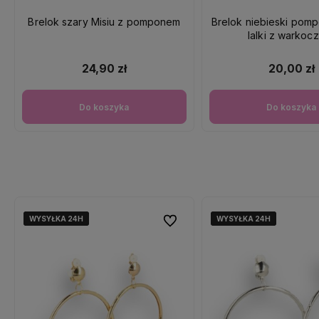
Brelok szary Misiu z pomponem
Brelok niebieski pom
lalki z warkoc
24,90 zł
20,00 zł
Do koszyka
Do koszyka
WYSYŁKA 24H
WYSYŁKA 24H
WYSYŁKA 24H
WYSYŁKA 24H
WYSYŁKA 24H
WYSYŁKA 24H
Do ulubionych