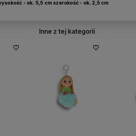
ysokość - ok. 5,5 cm szerokość - ok. 2,5 cm
Inne z tej kategorii
Do ulubionych
Do ulubionych
Do ulubionych
Do ulubionych