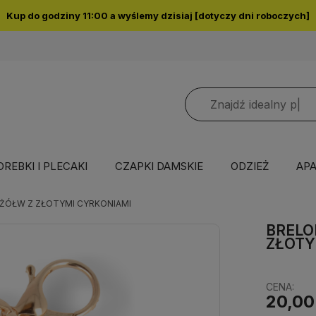
Kup do godziny 11:00 a wyślemy dzisiaj [dotyczy dni roboczych]
OREBKI I PLECAKI
CZAPKI DAMSKIE
ODZIEŻ
APA
 ŻÓŁW Z ZŁOTYMI CYRKONIAMI
BRELO
ZŁOTY
CENA:
20,00