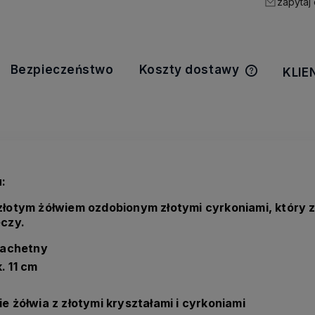
zapytaj
Bezpieczeństwo
Koszty dostawy
KLIE
Cena nie z
kosztów pła
:
 złotym żółwiem ozdobionym złotymi cyrkoniami, któr
eczy.
zlachetny
. 11 cm
e żółwia z złotymi kryształami i cyrkoniami