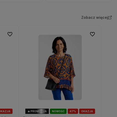
Zobacz więcej
Do ulubionych
Do ulubionych
OKAZJA
🔥 PROMOCJA
NOWOŚĆ
47%
OKAZJA