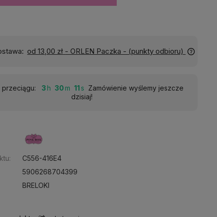
Wyślemy do Ciebie w:
24 godziny
przeciągu:
3
30
10
Zamówienie wyślemy jeszcze
dzisiaj!
:
ktu:
C556-416E4
5906268704399
BRELOKI