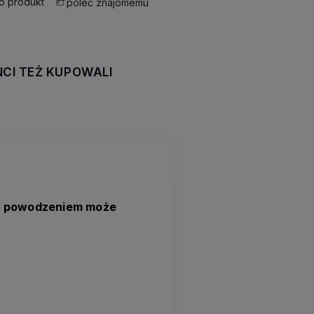
 o produkt
poleć znajomemu
NCI TEŻ KUPOWALI
awiera ewentualnych
tności
y z powodzeniem może