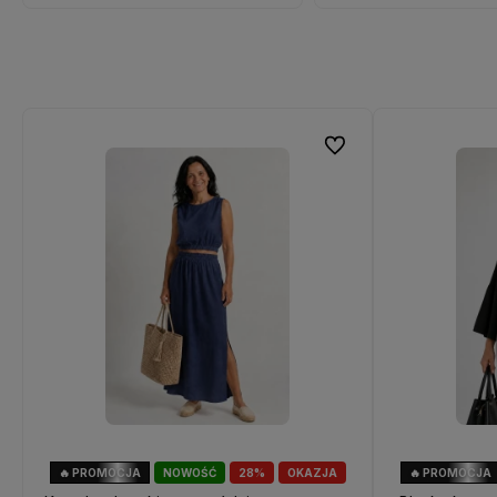
Do ulubionych
🔥 PROMOCJA
NOWOŚĆ
28%
OKAZJA
🔥 PROMOCJA