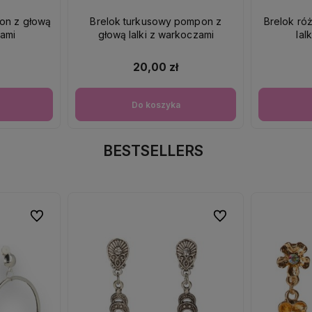
pon z głową
Brelok turkusowy pompon z
Brelok r
zami
głową lalki z warkoczami
lal
20,00 zł
Do koszyka
BESTSELLERS
Do ulubionych
Do ulubionych