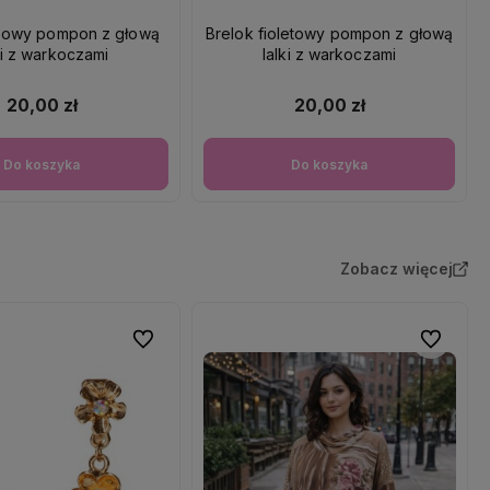
óżowy pompon z głową
Brelok fioletowy pompon z głową
ki z warkoczami
lalki z warkoczami
20,00 zł
20,00 zł
Do koszyka
Do koszyka
Zobacz więcej
Do ulubionych
Do ulubio