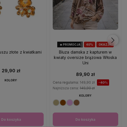
🔥 PROMOCJA
40%
OKAZJA
uszu złote z kwiatkami
Bluza damska z kapturem w
kwiaty oversize brązowa Włoska
Uni
29,90 zł
89,90 zł
KOLORY:
Cena regularna:
149,90 zł
-40%
Najniższa cena:
149,90 zł
KOLORY:
Do koszyka
Do koszyka