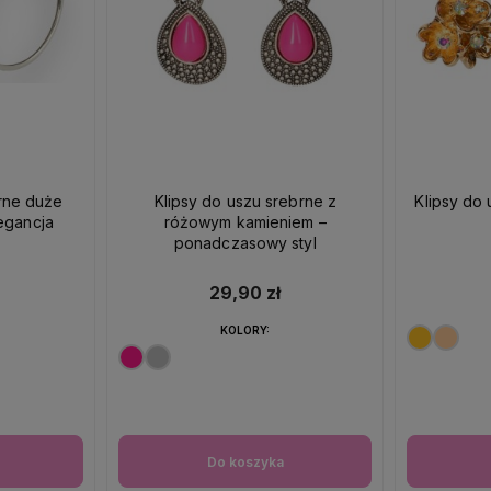
brne duże
Klipsy do uszu srebrne z
Klipsy do 
egancja
różowym kamieniem –
ponadczasowy styl
29,90 zł
KOLORY:
Do koszyka