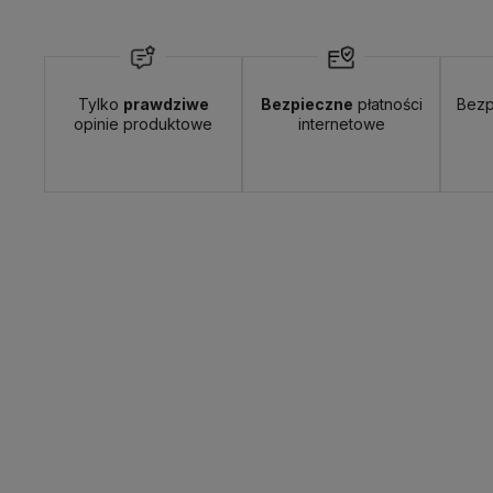
Tylko
prawdziwe
Bezpieczne
płatności
Bezp
Wyślemy do Ciebie w:
24 godziny
Dosta
opinie produktowe
internetowe