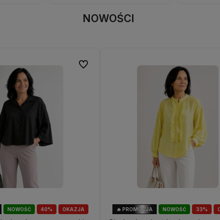
NOWOŚCI
Do ulubionych
NOWOŚĆ
40%
OKAZJA
🔥 PROMOCJA
NOWOŚĆ
33%