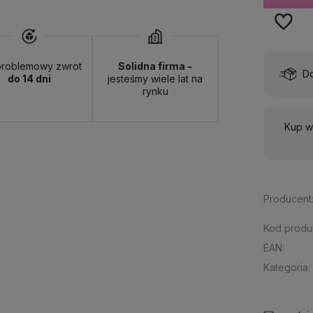
roblemowy zwrot
Solidna firma -
wa:
od 13,00 zł
- ORLEN Paczka - (punkty odbioru)
do 14 dni
jesteśmy wiele lat na
rynku
Kup w 
Producent
Kod produ
EAN:
Kategoria: