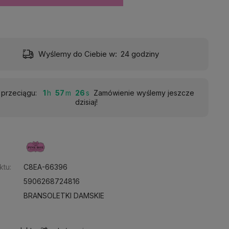
Wyślemy do Ciebie w:
24 godziny
 przeciągu:
1
57
24
Zamówienie wyślemy jeszcze
dzisiaj!
:
ktu:
C8EA-66396
5906268724816
BRANSOLETKI DAMSKIE