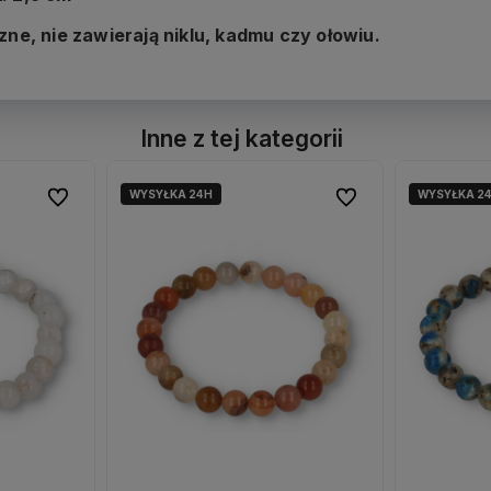
zne, nie zawierają niklu, kadmu czy ołowiu.
Inne z tej kategorii
WYSYŁKA 24H
WYSYŁKA 2
Do ulubionych
Do ulubionych
Do ulubionych
Do ulubionych