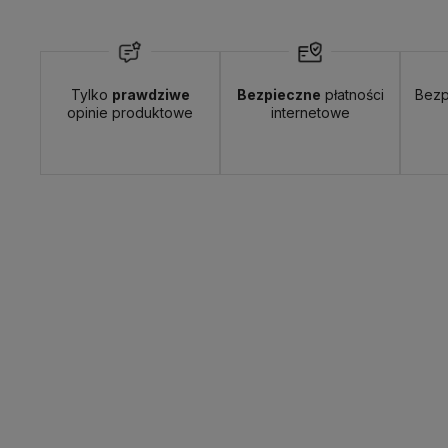
Tylko
prawdziwe
Bezpieczne
płatności
Bezp
Wyślemy do Ciebie w:
24 godziny
Dosta
opinie produktowe
internetowe