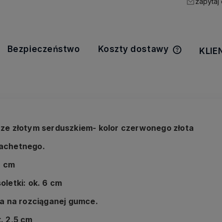
zapytaj
Bezpieczeństwo
Koszty dostawy
KLIE
Cena nie z
kosztów pła
 ze złotym serduszkiem- kolor czerwonego złota
lachetnego.
8 cm
oletki: ok. 6 cm
ka na rozciąganej gumce.
. 2,5 cm