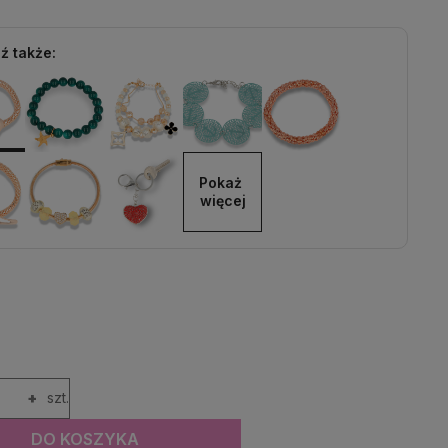
ź także:
Pokaż 
więcej
+
szt.
DO KOSZYKA