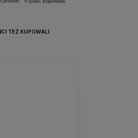
 o produkt
poleć znajomemu
NCI TEŻ KUPOWALI
awiera ewentualnych
tności