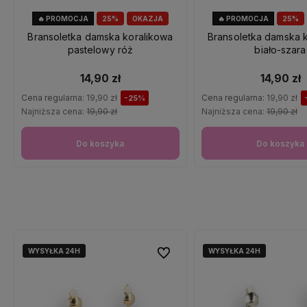
🔥 PROMOCJA
25%
OKAZJA
🔥 PROMOCJA
25%
Bransoletka damska koralikowa
Bransoletka damska 
pastelowy róż
biało-szara
14,90 zł
14,90 zł
Cena regularna:
19,90 zł
Cena regularna:
19,90 zł
-25%
Najniższa cena:
19,90 zł
Najniższa cena:
19,90 zł
Do koszyka
Do koszyka
WYSYŁKA 24H
WYSYŁKA 24H
WYSYŁKA 24H
WYSYŁKA 24H
Do ulubionych