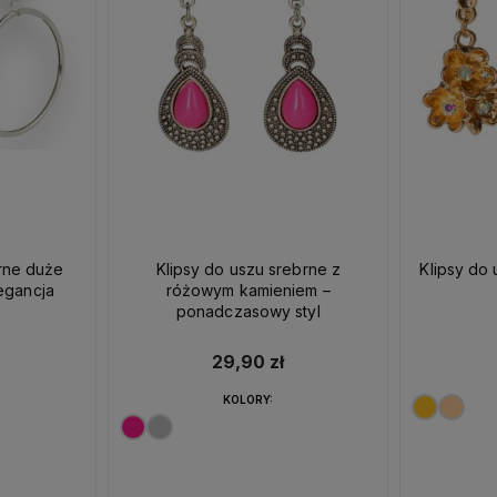
brne duże
Klipsy do uszu srebrne z
Klipsy do 
egancja
różowym kamieniem –
ponadczasowy styl
29,90 zł
KOLORY: