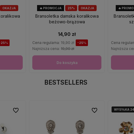
OKAZJA
🔥 PROMOCJA
25%
OKAZJA
🔥 PROM
koralikowa
Bransoletka damska koralikowa
Bransolet
beżowo-brązowa
sz
14,90 zł
Cena regularna:
19,90 zł
Cena regular
-25%
-25%
Najniższa cena:
19,90 zł
Najniższa ce
Do koszyka
BESTSELLERS
WYSYŁKA 2
WYSYŁKA 2
WYSYŁKA 2
Do ulubionych
Do ulubionych