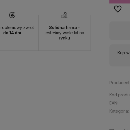
roblemowy zwrot
Solidna firma -
wa:
od 13,00 zł
- ORLEN Paczka - (punkty odbioru)
do 14 dni
jesteśmy wiele lat na
rynku
Kup w
Producent
Kod produ
EAN:
Kategoria: