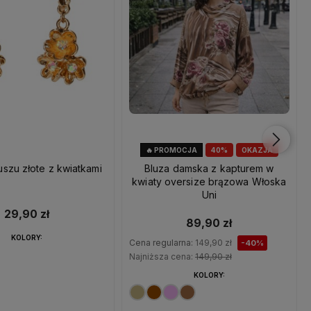
🔥 PROMOCJA
40%
OKAZJA
uszu złote z kwiatkami
Bluza damska z kapturem w
kwiaty oversize brązowa Włoska
Uni
29,90 zł
89,90 zł
KOLORY:
Cena regularna:
149,90 zł
-40%
Najniższa cena:
149,90 zł
KOLORY: