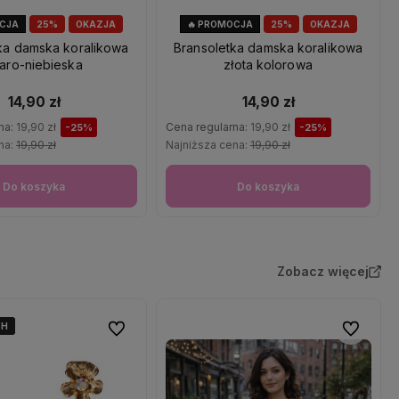
OCJA
25%
OKAZJA
🔥 PROMOCJA
25%
OKAZJA
ka damska koralikowa
Bransoletka damska koralikowa
aro-niebieska
złota kolorowa
14,90 zł
14,90 zł
na:
19,90 zł
Cena regularna:
19,90 zł
-25%
-25%
na:
19,90 zł
Najniższa cena:
19,90 zł
Do koszyka
Do koszyka
Zobacz więcej
4H
4H
4H
Do ulubionych
Do ulubio