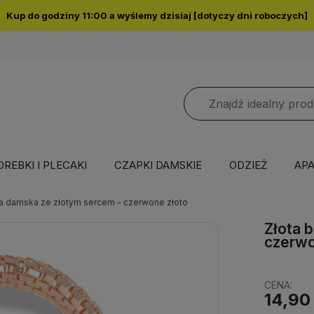
Kup do godziny 11:00 a wyślemy dzisiaj [dotyczy dni roboczych]
OREBKI I PLECAKI
CZAPKI DAMSKIE
ODZIEŻ
APA
ka damska ze złotym sercem - czerwone złoto
Złota 
czerwo
CENA:
14,90 