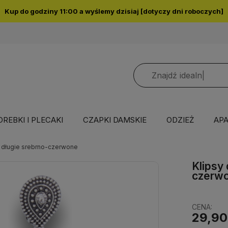
Kup do godziny 11:00 a wyślemy dzisiaj [dotyczy dni roboczych]
OREBKI I PLECAKI
CZAPKI DAMSKIE
ODZIEŻ
APA
e długie srebrno-czerwone
Klipsy
czerw
CENA:
29,90