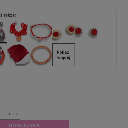
ź także:
Pokaż 
więcej
+
szt.
DO KOSZYKA