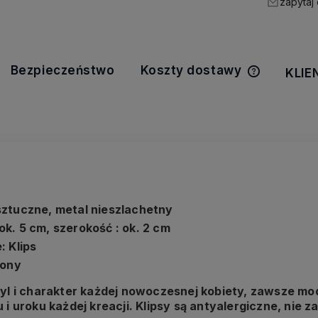
zapytaj
Bezpieczeństwo
Koszty dostawy
KLIE
Cena nie z
kosztów pła
ztuczne, metal nieszlachetny
k. 5 cm, szerokość : ok. 2 cm
: Klips
wony
tyl i charakter każdej nowoczesnej kobiety, zawsze mod
 i uroku każdej kreacji. Klipsy są antyalergiczne, nie z