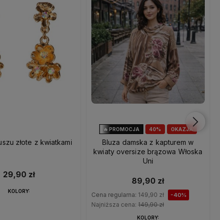
🔥 PROMOCJA
40%
OKAZJA
uszu złote z kwiatkami
Bluza damska z kapturem w
kwiaty oversize brązowa Włoska
Uni
29,90 zł
89,90 zł
KOLORY:
Cena regularna:
149,90 zł
-40%
Najniższa cena:
149,90 zł
KOLORY: