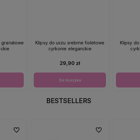
e granatowe
Klipsy do uszu srebrne fioletowe
Klipsy do
nckie
cyrkonie eleganckie
cyrk
29,90 zł
Do koszyka
BESTSELLERS
Do ulubionych
Do ulubionych