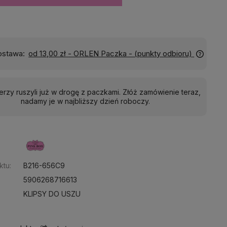
stawa:
od 13,00 zł
- ORLEN Paczka - (punkty odbioru)
ierzy ruszyli już w drogę z paczkami. Złóż zamówienie teraz,
nadamy je w najbliższy dzień roboczy.
:
ktu:
B216-656C9
5906268716613
KLIPSY DO USZU