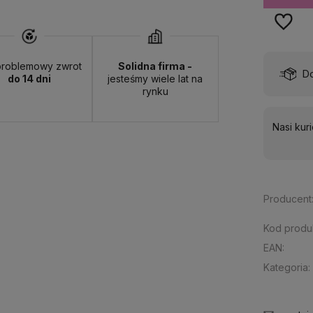
roblemowy zwrot
Solidna firma -
Wyślemy do Ciebie w:
24 godziny
Do
do 14 dni
jesteśmy wiele lat na
rynku
Nasi kur
Producent
Kod produ
EAN:
Kategoria: