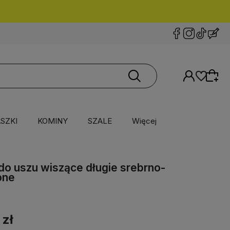
SZKI
KOMINY
SZALE
Więcej
 do uszu wiszące długie srebrno-
one
 zł