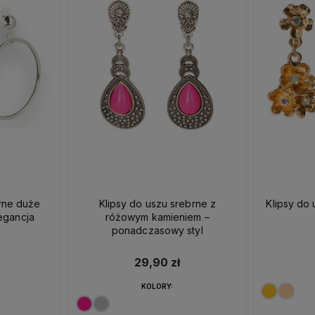
brne duże
Klipsy do uszu srebrne z
Klipsy do 
egancja
różowym kamieniem –
ponadczasowy styl
29,90 zł
KOLORY: