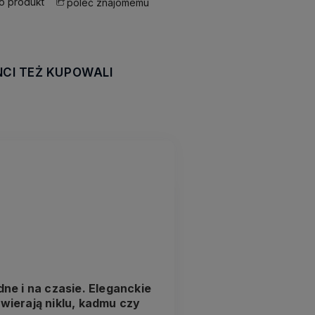
 o produkt
poleć znajomemu
NCI TEŻ KUPOWALI
awiera ewentualnych
tności
ne i na czasie. Eleganckie
awierają niklu, kadmu czy