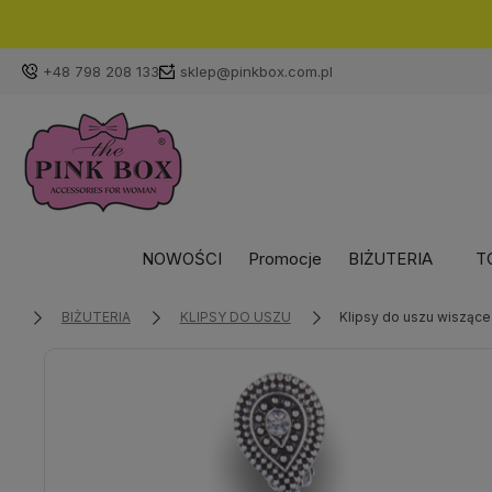
+48 798 208 133
sklep@pinkbox.com.pl
NOWOŚCI
Promocje
BIŻUTERIA
T
BIŻUTERIA
KLIPSY DO USZU
Klipsy do uszu wisząc